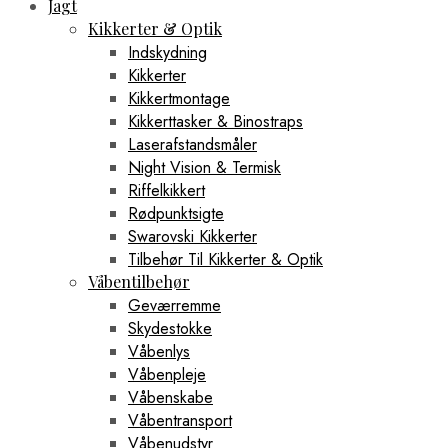
Jagt
Kikkerter & Optik
Indskydning
Kikkerter
Kikkertmontage
Kikkerttasker & Binostraps
Laserafstandsmåler
Night Vision & Termisk
Riffelkikkert
Rødpunktsigte
Swarovski Kikkerter
Tilbehør Til Kikkerter & Optik
Våbentilbehør
Geværremme
Skydestokke
Våbenlys
Våbenpleje
Våbenskabe
Våbentransport
Våbenudstyr