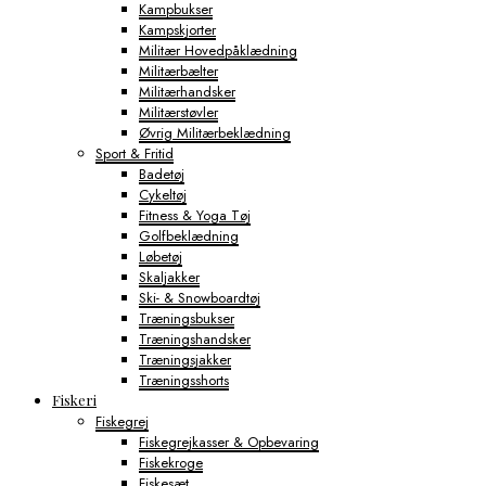
Kampbukser
Kampskjorter
Militær Hovedpåklædning
Militærbælter
Militærhandsker
Militærstøvler
Øvrig Militærbeklædning
Sport & Fritid
Badetøj
Cykeltøj
Fitness & Yoga Tøj
Golfbeklædning
Løbetøj
Skaljakker
Ski- & Snowboardtøj
Træningsbukser
Træningshandsker
Træningsjakker
Træningsshorts
Fiskeri
Fiskegrej
Fiskegrejkasser & Opbevaring
Fiskekroge
Fiskesæt