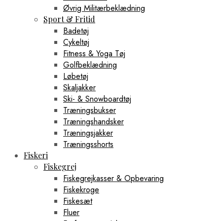
Øvrig Militærbeklædning
Sport & Fritid
Badetøj
Cykeltøj
Fitness & Yoga Tøj
Golfbeklædning
Løbetøj
Skaljakker
Ski- & Snowboardtøj
Træningsbukser
Træningshandsker
Træningsjakker
Træningsshorts
Fiskeri
Fiskegrej
Fiskegrejkasser & Opbevaring
Fiskekroge
Fiskesæt
Fluer