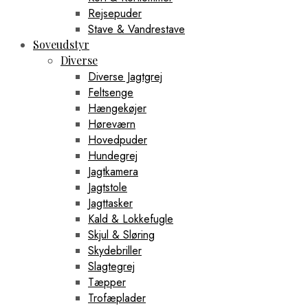
Rejsepuder
Stave & Vandrestave
Soveudstyr
Diverse
Diverse Jagtgrej
Feltsenge
Hængekøjer
Høreværn
Hovedpuder
Hundegrej
Jagtkamera
Jagtstole
Jagttasker
Kald & Lokkefugle
Skjul & Sløring
Skydebriller
Slagtegrej
Tæpper
Trofæplader