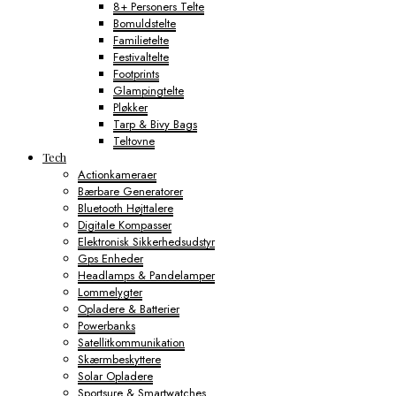
8+ Personers Telte
Bomuldstelte
Familietelte
Festivaltelte
Footprints
Glampingtelte
Pløkker
Tarp & Bivy Bags
Teltovne
Tech
Actionkameraer
Bærbare Generatorer
Bluetooth Højttalere
Digitale Kompasser
Elektronisk Sikkerhedsudstyr
Gps Enheder
Headlamps & Pandelamper
Lommelygter
Opladere & Batterier
Powerbanks
Satellitkommunikation
Skærmbeskyttere
Solar Opladere
Sportsure & Smartwatches