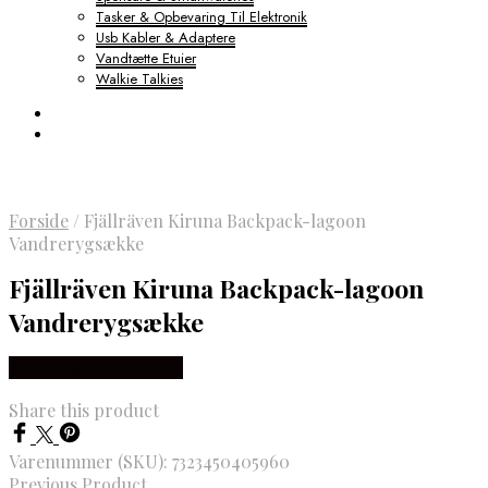
Tasker & Opbevaring Til Elektronik
Usb Kabler & Adaptere
Vandtætte Etuier
Walkie Talkies
Forside
/
Fjällräven Kiruna Backpack-lagoon
Vandrerygsække
Fjällräven Kiruna Backpack-lagoon
Vandrerygsække
Købes hos Outdoornu
Share this product
Varenummer (SKU):
7323450405960
Previous Product