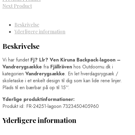
Next Product
Beskrivelse
Yderligere information
Beskrivelse
Vi har fundet
Fj? Llr? Ven Kiruna Backpack-lagoon –
Vandrerygsække
fra
Fjällräven
hos Outdoornu.dk i
kategorien
Vandrerygsække
. En let hverdagsrygsæk /
skoletaske i et enkelt design til dig som kan lide rene linjer.
Plads til en bærbar på op til 15''.
Yderlige produktinformationer:
Produkt id: FR-24251-lagoon 7323450405960
Yderligere information