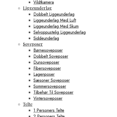
Vildtkamera
Liggeunderlag
Dobbelt Liggeunderlag
Liggeunderlag Med Luft
Liggeunderlag Med Skum
Selvoppustelig Liggeunderlag
Siddeunderlag
Soveposer
Børnesoveposer
Dobbelt Soveposer
Dunsoveposer
Fibersoveposer
Lagenposer
Sæsoner Soveposer
Sommersoveposer
Tilbehør Til Soveposer
Vintersoveposer
Telte
1 Personers Telte
2 Personers Telte