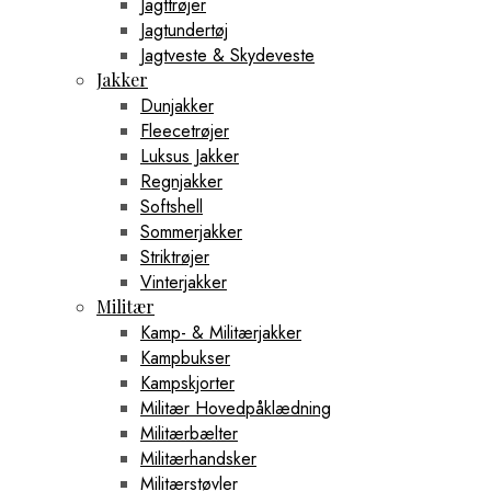
Jagttrøjer
Jagtundertøj
Jagtveste & Skydeveste
Jakker
Dunjakker
Fleecetrøjer
Luksus Jakker
Regnjakker
Softshell
Sommerjakker
Striktrøjer
Vinterjakker
Militær
Kamp- & Militærjakker
Kampbukser
Kampskjorter
Militær Hovedpåklædning
Militærbælter
Militærhandsker
Militærstøvler