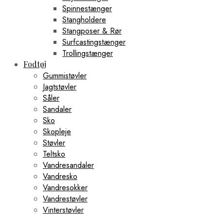
Spinnestænger
Stangholdere
Stangposer & Rør
Surfcastingstænger
Trollingstænger
Fodtøj
Gummistøvler
Jagtstøvler
Såler
Sandaler
Sko
Skopleje
Støvler
Teltsko
Vandresandaler
Vandresko
Vandresokker
Vandrestøvler
Vinterstøvler