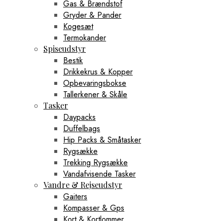
Gas & Brændstof
Gryder & Pander
Kogesæt
Termokander
Spiseudstyr
Bestik
Drikkekrus & Kopper
Opbevaringsbokse
Tallerkener & Skåle
Tasker
Daypacks
Duffelbags
Hip Packs & Småtasker
Rygsække
Trekking Rygsække
Vandafvisende Tasker
Vandre & Rejseudstyr
Gaiters
Kompasser & Gps
Kort & Kortlommer