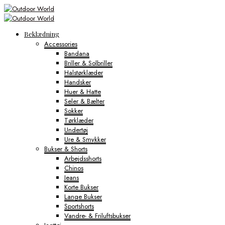
Beklædning
Accessories
Bandana
Briller & Solbriller
Halstørklæder
Handsker
Huer & Hatte
Seler & Bælter
Sokker
Tørklæder
Undertøj
Ure & Smykker
Bukser & Shorts
Arbejdsshorts
Chinos
Jeans
Korte Bukser
Lange Bukser
Sportshorts
Vandre- & Friluftsbukser