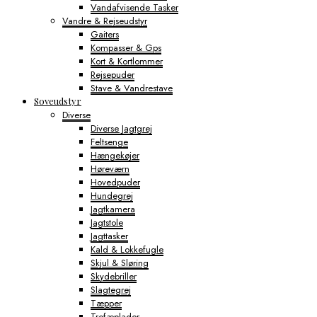
Vandafvisende Tasker
Vandre & Rejseudstyr
Gaiters
Kompasser & Gps
Kort & Kortlommer
Rejsepuder
Stave & Vandrestave
Soveudstyr
Diverse
Diverse Jagtgrej
Feltsenge
Hængekøjer
Høreværn
Hovedpuder
Hundegrej
Jagtkamera
Jagtstole
Jagttasker
Kald & Lokkefugle
Skjul & Sløring
Skydebriller
Slagtegrej
Tæpper
Trofæplader