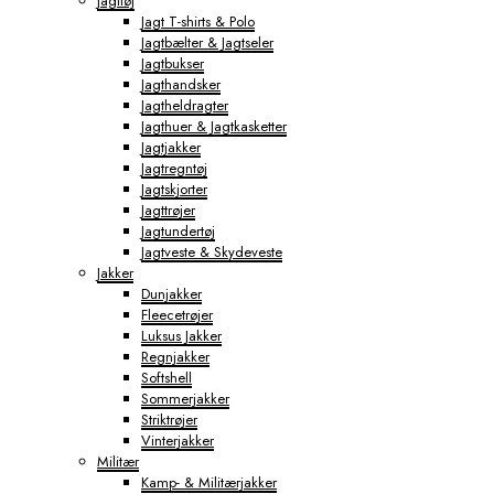
Jagttøj
Jagt T-shirts & Polo
Jagtbælter & Jagtseler
Jagtbukser
Jagthandsker
Jagtheldragter
Jagthuer & Jagtkasketter
Jagtjakker
Jagtregntøj
Jagtskjorter
Jagttrøjer
Jagtundertøj
Jagtveste & Skydeveste
Jakker
Dunjakker
Fleecetrøjer
Luksus Jakker
Regnjakker
Softshell
Sommerjakker
Striktrøjer
Vinterjakker
Militær
Kamp- & Militærjakker