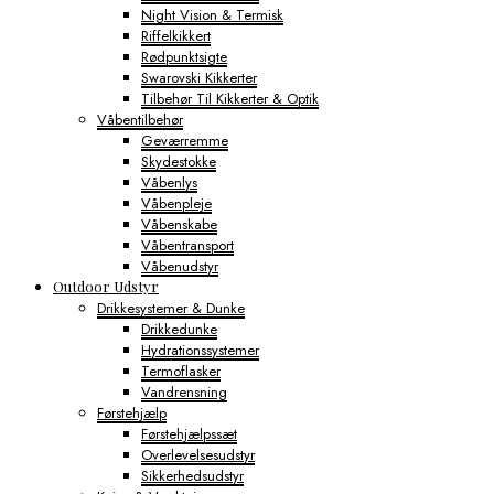
Night Vision & Termisk
Riffelkikkert
Rødpunktsigte
Swarovski Kikkerter
Tilbehør Til Kikkerter & Optik
Våbentilbehør
Geværremme
Skydestokke
Våbenlys
Våbenpleje
Våbenskabe
Våbentransport
Våbenudstyr
Outdoor Udstyr
Drikkesystemer & Dunke
Drikkedunke
Hydrationssystemer
Termoflasker
Vandrensning
Førstehjælp
Førstehjælpssæt
Overlevelsesudstyr
Sikkerhedsudstyr