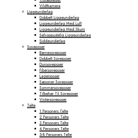
Vildtkamera
Liggeunderlag
Dobbelt Liggeunderlag
Liggeunderlag Med Luft
Liggeunderlag Med Skum
Selvoppustelig Liggeunderlag
Siddeunderlag
Soveposer
Børnesoveposer
Dobbelt Soveposer
Dunsoveposer
Fibersoveposer
Lagenposer
Sæsoner Soveposer
Sommersoveposer
Tilbehør Til Soveposer
Vintersoveposer
Telte
1 Personers Telte
2 Personers Telte
3 Personers Telte
4 Personers Telte
5-8 Personers Telte