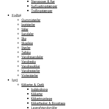
Stangposer & Rør
Surfcastingstænger
Trollingstænger
Fodtøj
Gummistøvler
Jagtstøvler
Såler
Sandaler
Sko
Skopleje
Støvler
Teltsko
Vandresandaler
Vandresko
Vandresokker
Vandrestøvler
Vinterstøvler
Jagt
Kikkerter & Optik
Indskydning
Kikkerter
Kikkertmontage
Kikkerttasker & Binostraps
Laserafstandsmåler