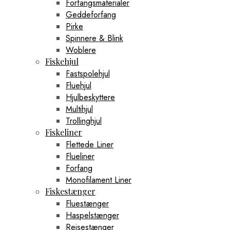
Forfangsmaterialer
Geddeforfang
Pirke
Spinnere & Blink
Woblere
Fiskehjul
Fastspolehjul
Fluehjul
Hjulbeskyttere
Multihjul
Trollinghjul
Fiskeliner
Flettede Liner
Flueliner
Forfang
Monofilament Liner
Fiskestænger
Fluestænger
Haspelstænger
Rejsestænger