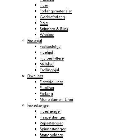
Fluer
Forfangsmaterialer
Geddeforfang
Pirke
Spinnere & Blink
Woblere
Fiskehjul
Fastspolehjul
Fluehjul
Hjulbeskyttere
Multihjul
Trollinghjul
Fiskeliner
Flettede Liner
Flueliner
Forfang
Monofilament Liner
Fiskestænger
Fluestænger
Haspelstænger
Rejsestænger
Spinnestænger
Stangholdere