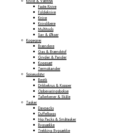
Knive & Værktøj
Faste Knive
Foldeknive
Knive
Knivslibere
Multitools
Sav & Økser
Kogegrej
Brændere
Gas & Brændstof
Gryder & Pander
Kogesæt
Termokander
Spiseudstyr
Bestik
Drikkekrus & Kopper
Opbevaringsbokse
Tallerkener & Skåle
Tasker
Daypacks
Duffelbags
Hip Packs & Småtasker
Rygsække
Trekking Rygsække