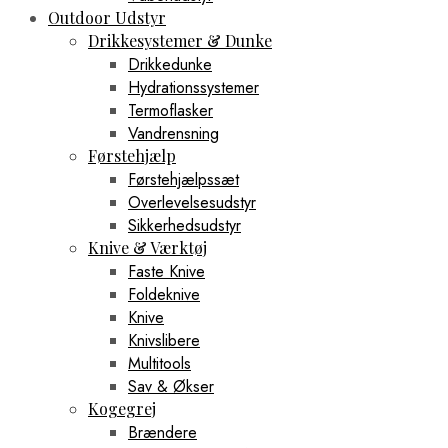
Outdoor Udstyr
Drikkesystemer & Dunke
Drikkedunke
Hydrationssystemer
Termoflasker
Vandrensning
Førstehjælp
Førstehjælpssæt
Overlevelsesudstyr
Sikkerhedsudstyr
Knive & Værktøj
Faste Knive
Foldeknive
Knive
Knivslibere
Multitools
Sav & Økser
Kogegrej
Brændere