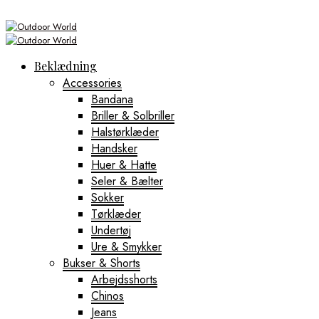
Beklædning
Accessories
Bandana
Briller & Solbriller
Halstørklæder
Handsker
Huer & Hatte
Seler & Bælter
Sokker
Tørklæder
Undertøj
Ure & Smykker
Bukser & Shorts
Arbejdsshorts
Chinos
Jeans