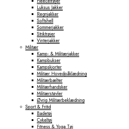
Fleecetrøjer
Luksus Jakker
Regnjakker
Softshell
Sommerjakker
Striktrøjer
Vinterjakker
Militær
Kamp- & Militærjakker
Kampbukser
Kampskjorter
Militær Hovedpåklædning
Militærbælter
Militærhandsker
Militærstøvler
Øvrig Militærbeklædning
Sport & Fritid
Badetøj
Cykeltøj
Fitness & Yoga Tøj