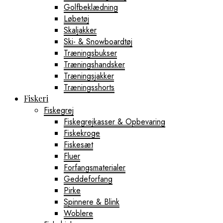
Golfbeklædning
Løbetøj
Skaljakker
Ski- & Snowboardtøj
Træningsbukser
Træningshandsker
Træningsjakker
Træningsshorts
Fiskeri
Fiskegrej
Fiskegrejkasser & Opbevaring
Fiskekroge
Fiskesæt
Fluer
Forfangsmaterialer
Geddeforfang
Pirke
Spinnere & Blink
Woblere