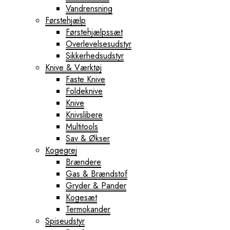
Vandrensning
Førstehjælp
Førstehjælpssæt
Overlevelsesudstyr
Sikkerhedsudstyr
Knive & Værktøj
Faste Knive
Foldeknive
Knive
Knivslibere
Multitools
Sav & Økser
Kogegrej
Brændere
Gas & Brændstof
Gryder & Pander
Kogesæt
Termokander
Spiseudstyr