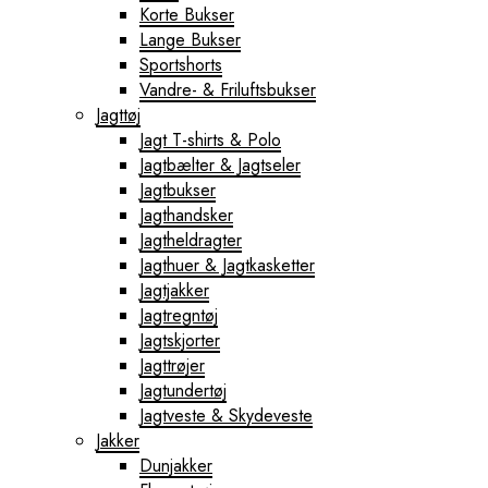
Korte Bukser
Lange Bukser
Sportshorts
Vandre- & Friluftsbukser
Jagttøj
Jagt T-shirts & Polo
Jagtbælter & Jagtseler
Jagtbukser
Jagthandsker
Jagtheldragter
Jagthuer & Jagtkasketter
Jagtjakker
Jagtregntøj
Jagtskjorter
Jagttrøjer
Jagtundertøj
Jagtveste & Skydeveste
Jakker
Dunjakker