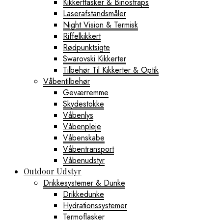
Kikkerttasker & Binostraps
Laserafstandsmåler
Night Vision & Termisk
Riffelkikkert
Rødpunktsigte
Swarovski Kikkerter
Tilbehør Til Kikkerter & Optik
Våbentilbehør
Geværremme
Skydestokke
Våbenlys
Våbenpleje
Våbenskabe
Våbentransport
Våbenudstyr
Outdoor Udstyr
Drikkesystemer & Dunke
Drikkedunke
Hydrationssystemer
Termoflasker