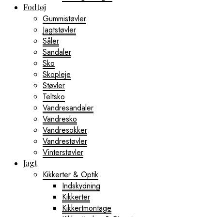
Fodtøj
Gummistøvler
Jagtstøvler
Såler
Sandaler
Sko
Skopleje
Støvler
Teltsko
Vandresandaler
Vandresko
Vandresokker
Vandrestøvler
Vinterstøvler
Jagt
Kikkerter & Optik
Indskydning
Kikkerter
Kikkertmontage