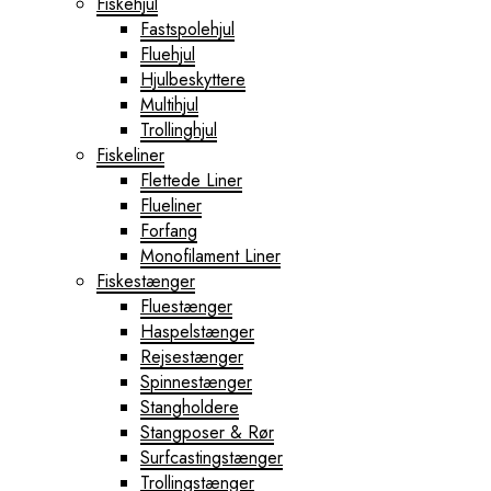
Fiskehjul
Fastspolehjul
Fluehjul
Hjulbeskyttere
Multihjul
Trollinghjul
Fiskeliner
Flettede Liner
Flueliner
Forfang
Monofilament Liner
Fiskestænger
Fluestænger
Haspelstænger
Rejsestænger
Spinnestænger
Stangholdere
Stangposer & Rør
Surfcastingstænger
Trollingstænger