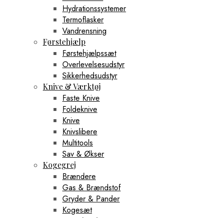
Hydrationssystemer
Termoflasker
Vandrensning
Førstehjælp
Førstehjælpssæt
Overlevelsesudstyr
Sikkerhedsudstyr
Knive & Værktøj
Faste Knive
Foldeknive
Knive
Knivslibere
Multitools
Sav & Økser
Kogegrej
Brændere
Gas & Brændstof
Gryder & Pander
Kogesæt