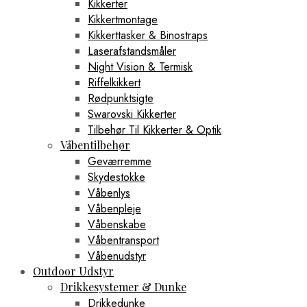
Kikkerter
Kikkertmontage
Kikkerttasker & Binostraps
Laserafstandsmåler
Night Vision & Termisk
Riffelkikkert
Rødpunktsigte
Swarovski Kikkerter
Tilbehør Til Kikkerter & Optik
Våbentilbehør
Geværremme
Skydestokke
Våbenlys
Våbenpleje
Våbenskabe
Våbentransport
Våbenudstyr
Outdoor Udstyr
Drikkesystemer & Dunke
Drikkedunke