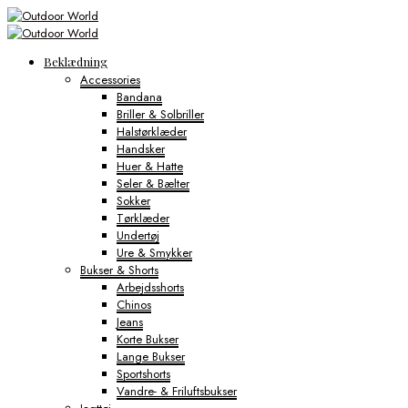
Beklædning
Accessories
Bandana
Briller & Solbriller
Halstørklæder
Handsker
Huer & Hatte
Seler & Bælter
Sokker
Tørklæder
Undertøj
Ure & Smykker
Bukser & Shorts
Arbejdsshorts
Chinos
Jeans
Korte Bukser
Lange Bukser
Sportshorts
Vandre- & Friluftsbukser