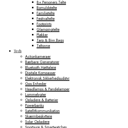
8+ Personers Telte
Bomuldstelte
Familietelte
Festivaltelte
Footprints
Glampingtelte
Pløkker
Tarp & Bivy Bags
Teltovne
Tech
Actionkameraer
Bærbare Generatorer
Bluetooth Højttalere
Digitale Kompasser
Elektronisk Sikkerhedsudstyr
Gps Enheder
Headlamps & Pandelamper
Lommelygter
Opladere & Batterier
Powerbanks
Satellitkommunikation
Skærmbeskyttere
Solar Opladere
Sportsure & Smartwatches