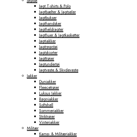
Jagttøj
Jagt T-shirts & Polo
Jagtbælter & Jagtseler
Jagtbukser
Jagthandsker
Jagtheldragter
Jagthuer & Jagtkasketter
Jagtjakker
Jagtregntøj
Jagtskjorter
Jagttrøjer
Jagtundertøj
Jagtveste & Skydeveste
Jakker
Dunjakker
Fleecetrøjer
Luksus Jakker
Regnjakker
Softshell
Sommerjakker
Striktrøjer
Vinterjakker
Militær
Kamp- & Militærjakker