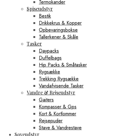
Termokander
Spiseudstyr
Bestik
Drikkekrus & Kopper
Opbevaringsbokse
Tallerkener & Skåle
Tasker
Daypacks
Duffelbags
Hip Packs & Småtasker
Rygsække
Trekking Rygsække
Vandafvisende Tasker
Vandre & Rejseudstyr
Gaiters
Kompasser & Gps
Kort & Kortlommer
Rejsepuder
Stave & Vandrestave
Soveudstyr