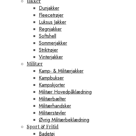
Jakker
Dunjakker
Fleecetrøjer
Luksus Jakker
Regnjakker
Softshell
Sommerjakker
Striktrøjer
Vinterjakker
Militær
Kamp- & Militærjakker
Kampbukser
Kampskjorter
Militær Hovedpåklædning
Militærbælter
Militærhandsker
Militærstøvler
Øvrig Militærbeklædning
Sport & Fritid
Badetøj