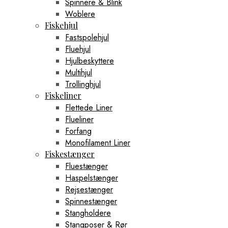
Spinnere & Blink
Woblere
Fiskehjul
Fastspolehjul
Fluehjul
Hjulbeskyttere
Multihjul
Trollinghjul
Fiskeliner
Flettede Liner
Flueliner
Forfang
Monofilament Liner
Fiskestænger
Fluestænger
Haspelstænger
Rejsestænger
Spinnestænger
Stangholdere
Stangposer & Rør