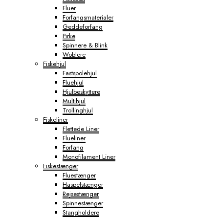
Fluer
Forfangsmaterialer
Geddeforfang
Pirke
Spinnere & Blink
Woblere
Fiskehjul
Fastspolehjul
Fluehjul
Hjulbeskyttere
Multihjul
Trollinghjul
Fiskeliner
Flettede Liner
Flueliner
Forfang
Monofilament Liner
Fiskestænger
Fluestænger
Haspelstænger
Rejsestænger
Spinnestænger
Stangholdere