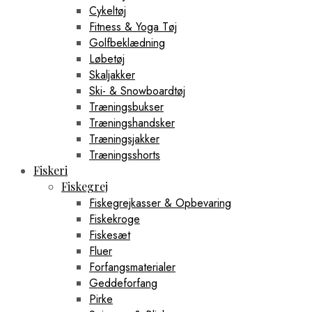
Cykeltøj
Fitness & Yoga Tøj
Golfbeklædning
Løbetøj
Skaljakker
Ski- & Snowboardtøj
Træningsbukser
Træningshandsker
Træningsjakker
Træningsshorts
Fiskeri
Fiskegrej
Fiskegrejkasser & Opbevaring
Fiskekroge
Fiskesæt
Fluer
Forfangsmaterialer
Geddeforfang
Pirke