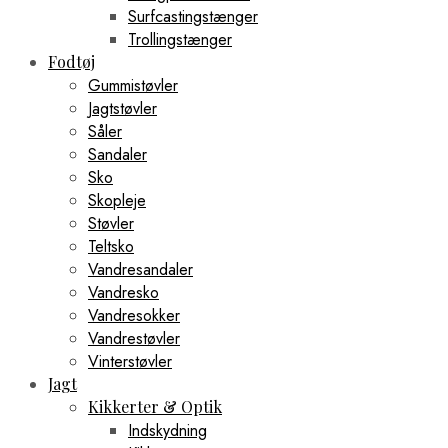
Surfcastingstænger
Trollingstænger
Fodtøj
Gummistøvler
Jagtstøvler
Såler
Sandaler
Sko
Skopleje
Støvler
Teltsko
Vandresandaler
Vandresko
Vandresokker
Vandrestøvler
Vinterstøvler
Jagt
Kikkerter & Optik
Indskydning