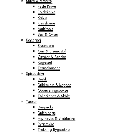
Knive & Værktøj
Faste Knive
Foldeknive
Knive
Knivslibere
Multitools
Sav & Økser
Kogegrej
Brændere
Gas & Brændstof
Gryder & Pander
Kogesæt
Termokander
Spiseudstyr
Bestik
Drikkekrus & Kopper
Opbevaringsbokse
Tallerkener & Skåle
Tasker
Daypacks
Duffelbags
Hip Packs & Småtasker
Rygsække
Trekking Rygsække