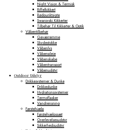
Night Vision & Termisk
Riffelkikkert
Rødpunktsigte
Swarovski Kikkerter
Tilbehør Til Kikkerter & Optik
Våbentilbehør
Geværremme
Skydestokke
Våbenlys
Våbenpleje
Våbenskabe
Våbentransport
Våbenudstyr
Outdoor Udstyr
Drikkesystemer & Dunke
Drikkedunke
Hydrationssystemer
Termoflasker
Vandrensning
Førstehjælp
Førstehjælpssæt
Overlevelsesudstyr
Sikkerhedsudstyr