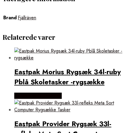
Brand
Fjällräven
Relaterede varer
Eastpak Morius Rygsæk 34l-ruby
Pblå Skoletasker -rygsække
Købes hos Outdoornu
Eastpak Provider Rygsæk 33l-