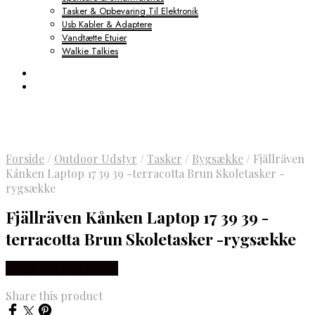
Tasker & Opbevaring Til Elektronik
Usb Kabler & Adaptere
Vandtætte Etuier
Walkie Talkies
Forside
/
Outdoor Udstyr
/
Tasker
/
Rygsække
/
Fjällräven
Kånken Laptop 17 39 39 -terracotta Brun Skoletasker -
rygsække
Fjällräven Kånken Laptop 17 39 39 -
terracotta Brun Skoletasker -rygsække
Købes hos Outdoornu
Share this product