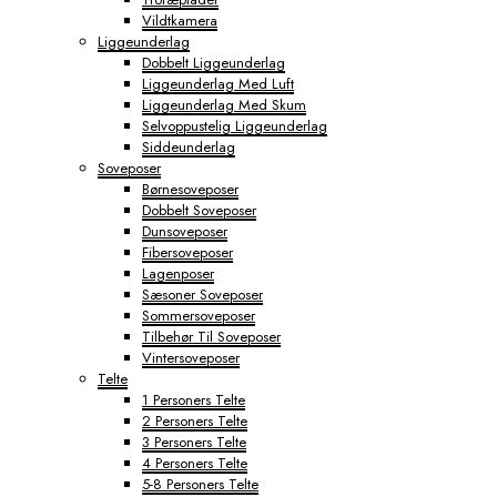
Vildtkamera
Liggeunderlag
Dobbelt Liggeunderlag
Liggeunderlag Med Luft
Liggeunderlag Med Skum
Selvoppustelig Liggeunderlag
Siddeunderlag
Soveposer
Børnesoveposer
Dobbelt Soveposer
Dunsoveposer
Fibersoveposer
Lagenposer
Sæsoner Soveposer
Sommersoveposer
Tilbehør Til Soveposer
Vintersoveposer
Telte
1 Personers Telte
2 Personers Telte
3 Personers Telte
4 Personers Telte
5-8 Personers Telte