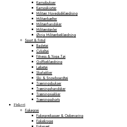
Kampbukser
Kampskjorter
Militær Hovedpåklædning
Militærbælter
Militærhandsker
Militærstøvler
Øvrig Militærbeklædning
Sport & Fritid
Badetøj
Cykeltøj
Fitness & Yoga Tøj
Golfbeklædning
Løbetøj
Skaljakker
Ski- & Snowboardtøj
Træningsbukser
Træningshandsker
Træningsjakker
Træningsshorts
Fiskeri
Fiskegrej
Fiskegrejkasser & Opbevaring
Fiskekroge
Fiskesæt