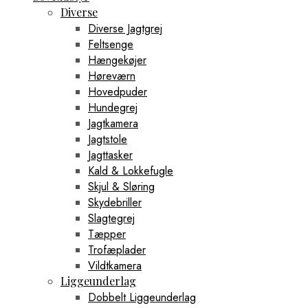
Diverse
Diverse Jagtgrej
Feltsenge
Hængekøjer
Høreværn
Hovedpuder
Hundegrej
Jagtkamera
Jagtstole
Jagttasker
Kald & Lokkefugle
Skjul & Sløring
Skydebriller
Slagtegrej
Tæpper
Trofæplader
Vildtkamera
Liggeunderlag
Dobbelt Liggeunderlag