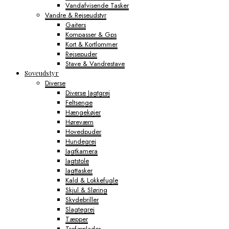
Vandafvisende Tasker
Vandre & Rejseudstyr
Gaiters
Kompasser & Gps
Kort & Kortlommer
Rejsepuder
Stave & Vandrestave
Soveudstyr
Diverse
Diverse Jagtgrej
Feltsenge
Hængekøjer
Høreværn
Hovedpuder
Hundegrej
Jagtkamera
Jagtstole
Jagttasker
Kald & Lokkefugle
Skjul & Sløring
Skydebriller
Slagtegrej
Tæpper
Trofæplader