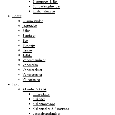
Stangposer & Rør
Surfcastingstænger
Trollingstænger
Fodtøj
Gummistøvler
Jagtstøvler
Såler
Sandaler
Sko
Skopleje
Støvler
Teltsko
Vandresandaler
Vandresko
Vandresokker
Vandrestøvler
Vinterstøvler
Jagt
Kikkerter & Optik
Indskydning
Kikkerter
Kikkertmontage
Kikkerttasker & Binostraps
Laserafstandsmåler