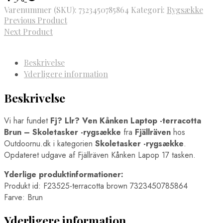
Varenummer (SKU):
7323450785864
Kategori:
Rygsække
Previous Product
Next Product
Beskrivelse
Yderligere information
Beskrivelse
Vi har fundet
Fj? Llr? Ven Kånken Laptop -terracotta
Brun – Skoletasker -rygsække
fra
Fjällräven
hos
Outdoornu.dk i kategorien
Skoletasker -rygsække
.
Opdateret udgave af Fjällräven Kånken Lapop 17 tasken.
Yderlige produktinformationer:
Produkt id: F23525-terracotta brown 7323450785864
Farve: Brun
Yderligere information