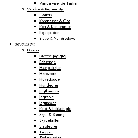
Vandafvisende Tasker
Vandre & Rejseudstyr
Gaiters
Kompasser & Gps
Kort & Kortlommer
Rejsepuder
Stave & Vandrestave
Soveudstyr
Diverse
Diverse Jagtgrej
Feltsenge
Hængekøjer
Høreværn
Hovedpuder
Hundegrej
Jagtkamera
Jagtstole
Jagttasker
Kald & Lokkefugle
Skjul & Sløring
Skydebriller
Slagtegrej
Tæpper
Trofæplader