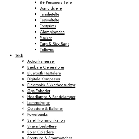
8+ Personers Telte
Bomuldstelte
Familietelte
Festivaltelte
Footprints
Glampingtelte
Pløkker
Tarp & Bivy Bags
Teltovne
Tech
Actionkameraer
Bærbare Generatorer
Bluetooth Højttalere
Digitale Kompasser
Elektronisk Sikkerhedsudstyr
Gps Enheder
Headlamps & Pandelamper
Lommelygter
Opladere & Batterier
Powerbanks
Satellitkommunikation
Skærmbeskyttere
Solar Opladere
Sportsure & Smartwatches