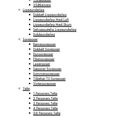
Vildtkamera
Liggeunderlag
Dobbelt Liggeunderlag
Liggeunderlag Med Luft
Liggeunderlag Med Skum
Selvoppustelig Liggeunderlag
Siddeunderlag
Soveposer
Børnesoveposer
Dobbelt Soveposer
Dunsoveposer
Fibersoveposer
Lagenposer
Sæsoner Soveposer
Sommersoveposer
Tilbehør Til Soveposer
Vintersoveposer
Telte
1 Personers Telte
2 Personers Telte
3 Personers Telte
4 Personers Telte
5-8 Personers Telte