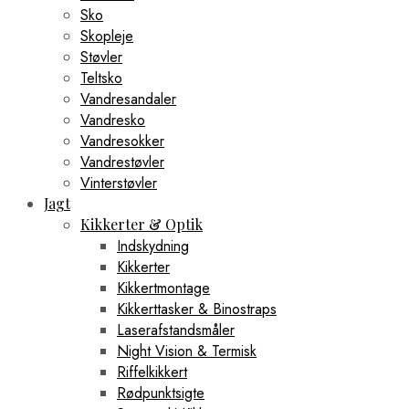
Sko
Skopleje
Støvler
Teltsko
Vandresandaler
Vandresko
Vandresokker
Vandrestøvler
Vinterstøvler
Jagt
Kikkerter & Optik
Indskydning
Kikkerter
Kikkertmontage
Kikkerttasker & Binostraps
Laserafstandsmåler
Night Vision & Termisk
Riffelkikkert
Rødpunktsigte