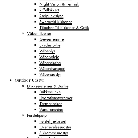
Night Vision & Termisk
Riffelkikkert
Rødpunktsigte
Swarovski Kikkerter
Tilbehør Til Kikkerter & Optik
Våbentilbehør
Geværremme
Skydestokke
Våbenlys
Våbenpleje
Våbenskabe
Våbentransport
Våbenudstyr
Outdoor Udstyr
Drikkesystemer & Dunke
Drikkedunke
Hydrationssystemer
Termoflasker
Vandrensning
Førstehjælp
Førstehjælpssæt
Overlevelsesudstyr
Sikkerhedsudstyr