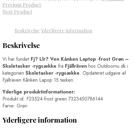
Previous Product
Next Product
Beskrivelse
Yderligere information
Beskrivelse
Vi har fundet
Fj? Llr? Ven Kånken Laptop -frost Grøn –
Skoletasker -rygsække
fra
Fjällräven
hos Outdoornu.dk i
kategorien
Skoletasker -rygsække
. Opdateret udgave af
Fjällräven Kånken Lapop 15 tasken.
Yderlige produktinformationer:
Produkt id: F23524-frost green 7323450786144
Farve: Grøn
Yderligere information