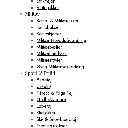
Striktrøjer
Vinterjakker
Militær
Kamp- & Militærjakker
Kampbukser
Kampskjorter
Militær Hovedpåklædning
Militærbælter
Militærhandsker
Militærstøvler
Øvrig Militærbeklædning
Sport & Fritid
Badetøj
Cykeltøj
Fitness & Yoga Tøj
Golfbeklædning
Løbetøj
Skaljakker
Ski- & Snowboardtøj
Træningsbukser