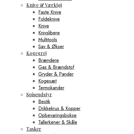
Knive & Værktøj
Faste Knive
Foldeknive
Knive
Knivslibere
Multitools
Sav & Økser
Kogegrej
Brændere
Gas & Brændstof
Gryder & Pander
Kogesæt
Termokander
Spiseudstyr
Bestik
Drikkekrus & Kopper
Opbevaringsbokse
Tallerkener & Skåle
Tasker