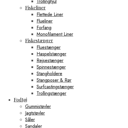
Trollinghjul
Fiskeliner
Flettede Liner
Flueliner
Forfang
Monofilament Liner
Fiskestænger
Fluestænger
Haspelstænger
Rejsestænger
Spinnestænger
Stangholdere
Stangposer & Rør
Surfcastingstænger
Trollingstænger
Fodtøj
Gummistøvler
Jagtstøvler
Såler
Sandaler