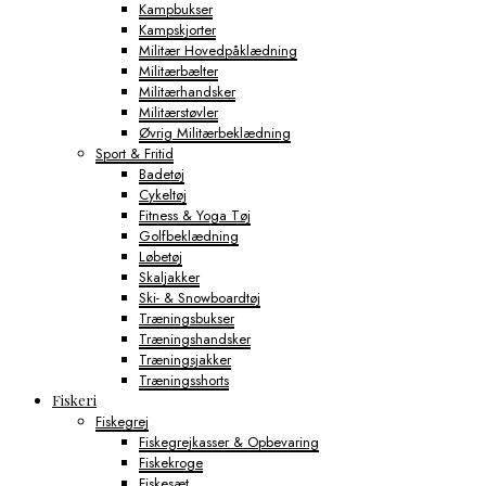
Kampbukser
Kampskjorter
Militær Hovedpåklædning
Militærbælter
Militærhandsker
Militærstøvler
Øvrig Militærbeklædning
Sport & Fritid
Badetøj
Cykeltøj
Fitness & Yoga Tøj
Golfbeklædning
Løbetøj
Skaljakker
Ski- & Snowboardtøj
Træningsbukser
Træningshandsker
Træningsjakker
Træningsshorts
Fiskeri
Fiskegrej
Fiskegrejkasser & Opbevaring
Fiskekroge
Fiskesæt