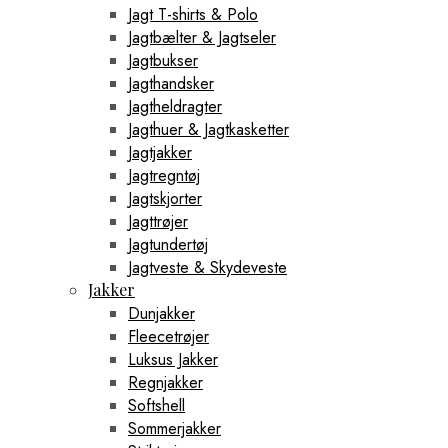
Jagt T-shirts & Polo
Jagtbælter & Jagtseler
Jagtbukser
Jagthandsker
Jagtheldragter
Jagthuer & Jagtkasketter
Jagtjakker
Jagtregntøj
Jagtskjorter
Jagttrøjer
Jagtundertøj
Jagtveste & Skydeveste
Jakker
Dunjakker
Fleecetrøjer
Luksus Jakker
Regnjakker
Softshell
Sommerjakker