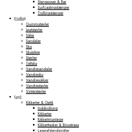
Stangposer & Rør
Surfcastingstænger
Trollingstænger
Fodtøj
Gummistøvler
Jagtstøvler
Såler
Sandaler
Sko
Skopleje
Støvler
Teltsko
Vandresandaler
Vandresko
Vandresokker
Vandrestøvler
Vinterstøvler
Jagt
Kikkerter & Optik
Indskydning
Kikkerter
Kikkertmontage
Kikkerttasker & Binostraps
Laserafstandsmåler