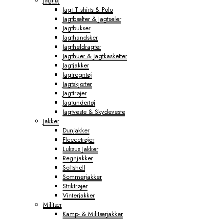
Jagttøj
Jagt T-shirts & Polo
Jagtbælter & Jagtseler
Jagtbukser
Jagthandsker
Jagtheldragter
Jagthuer & Jagtkasketter
Jagtjakker
Jagtregntøj
Jagtskjorter
Jagttrøjer
Jagtundertøj
Jagtveste & Skydeveste
Jakker
Dunjakker
Fleecetrøjer
Luksus Jakker
Regnjakker
Softshell
Sommerjakker
Striktrøjer
Vinterjakker
Militær
Kamp- & Militærjakker