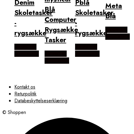
Denim
Pblå
Meta
Blå
Skoletasker
Skoletasker
Blå
Computer
-
-
Rygsække
Købes hos
rygsække
rygsække
Outdoornu
Tasker
Købes hos
Købes hos
Outdoornu
Købes hos
Outdoornu
Outdoornu
Kontakt os
Returpolitik
Databeskyttelseserklæring
© Shoppen