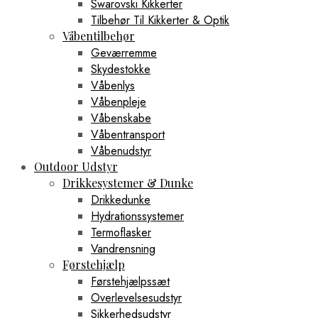
Swarovski Kikkerter
Tilbehør Til Kikkerter & Optik
Våbentilbehør
Geværremme
Skydestokke
Våbenlys
Våbenpleje
Våbenskabe
Våbentransport
Våbenudstyr
Outdoor Udstyr
Drikkesystemer & Dunke
Drikkedunke
Hydrationssystemer
Termoflasker
Vandrensning
Førstehjælp
Førstehjælpssæt
Overlevelsesudstyr
Sikkerhedsudstyr