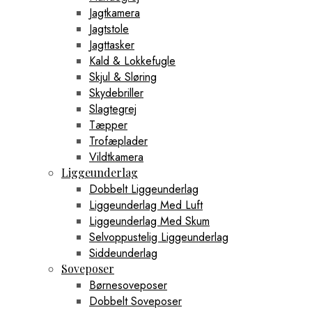
Jagtkamera
Jagtstole
Jagttasker
Kald & Lokkefugle
Skjul & Sløring
Skydebriller
Slagtegrej
Tæpper
Trofæplader
Vildtkamera
Liggeunderlag
Dobbelt Liggeunderlag
Liggeunderlag Med Luft
Liggeunderlag Med Skum
Selvoppustelig Liggeunderlag
Siddeunderlag
Soveposer
Børnesoveposer
Dobbelt Soveposer