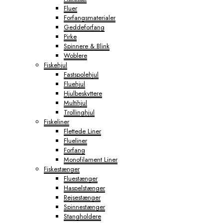
Fluer
Forfangsmaterialer
Geddeforfang
Pirke
Spinnere & Blink
Woblere
Fiskehjul
Fastspolehjul
Fluehjul
Hjulbeskyttere
Multihjul
Trollinghjul
Fiskeliner
Flettede Liner
Flueliner
Forfang
Monofilament Liner
Fiskestænger
Fluestænger
Haspelstænger
Rejsestænger
Spinnestænger
Stangholdere