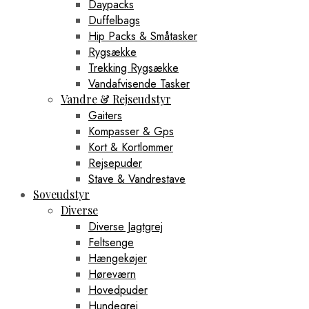
Daypacks
Duffelbags
Hip Packs & Småtasker
Rygsække
Trekking Rygsække
Vandafvisende Tasker
Vandre & Rejseudstyr
Gaiters
Kompasser & Gps
Kort & Kortlommer
Rejsepuder
Stave & Vandrestave
Soveudstyr
Diverse
Diverse Jagtgrej
Feltsenge
Hængekøjer
Høreværn
Hovedpuder
Hundegrej