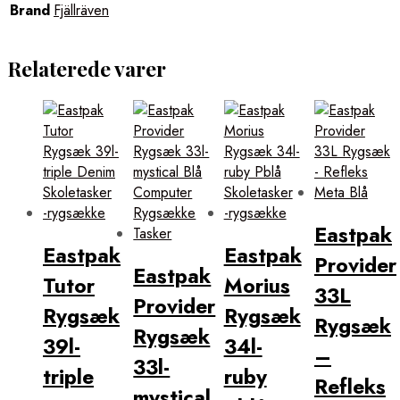
Brand
Fjällräven
Relaterede varer
Eastpak
Eastpak
Eastpak
Provider
Eastpak
Tutor
Morius
33L
Provider
Rygsæk
Rygsæk
Rygsæk
Rygsæk
39l-
34l-
–
33l-
triple
ruby
Refleks
mystical