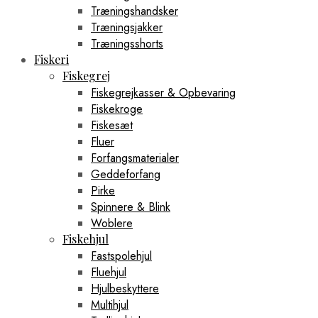
Træningshandsker
Træningsjakker
Træningsshorts
Fiskeri
Fiskegrej
Fiskegrejkasser & Opbevaring
Fiskekroge
Fiskesæt
Fluer
Forfangsmaterialer
Geddeforfang
Pirke
Spinnere & Blink
Woblere
Fiskehjul
Fastspolehjul
Fluehjul
Hjulbeskyttere
Multihjul