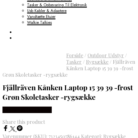
Tasker & Opbevaring Til Elektronik
Usb Kabler & Adaptere
Vandtætte Etuier
Walkie Talkies
Forside
/
Outdoor Udstyr
/
Tasker
/
Rygsække
/
Fjällräven
Kånken Laptop 15 39 39 -frost
Grøn Skoletasker -rygsække
Fjällräven Kånken Laptop 15 39 39 -frost
Grøn Skoletasker -rygsække
Købes hos Outdoornu
Share this product
Varenummer (SKU):
7323450786144
Kategori:
Rygsække