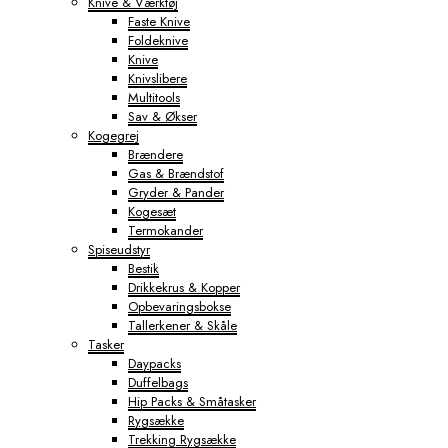
Knive & Værktøj
Faste Knive
Foldeknive
Knive
Knivslibere
Multitools
Sav & Økser
Kogegrej
Brændere
Gas & Brændstof
Gryder & Pander
Kogesæt
Termokander
Spiseudstyr
Bestik
Drikkekrus & Kopper
Opbevaringsbokse
Tallerkener & Skåle
Tasker
Daypacks
Duffelbags
Hip Packs & Småtasker
Rygsække
Trekking Rygsække