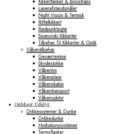
Kikkerttasker & Binostraps
Laserafstandsmåler
Night Vision & Termisk
Riffelkikkert
Rødpunktsigte
Swarovski Kikkerter
Tilbehør Til Kikkerter & Optik
Våbentilbehør
Geværremme
Skydestokke
Våbenlys
Våbenpleje
Våbenskabe
Våbentransport
Våbenudstyr
Outdoor Udstyr
Drikkesystemer & Dunke
Drikkedunke
Hydrationssystemer
Termoflasker