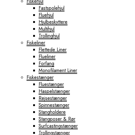
Fiskehjul
Fastspolehjul
Fluehjul
Hjulbeskyttere
Multihjul
Trollinghjul
Fiskeliner
Flettede Liner
Flueliner
Forfang
Monofilament Liner
Fiskestænger
Fluestænger
Haspelstænger
Rejsestænger
Spinnestænger
Stangholdere
Stangposer & Rør
Surfcastingstænger
Trollingstænger