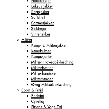
Fleecetrøjer
Luksus Jakker
Regnjakker
Softshell
Sommerjakker
Striktrøjer
Vinterjakker
Militær
Kamp- & Militærjakker
Kampbukser
Kampskjorter
Militær Hovedpåklædning
Militærbælter
Militærhandsker
Militærstøvler
Øvrig Militærbeklædning
Sport & Fritid
Badetøj
Cykeltøj
Fitness & Yoga Tøj