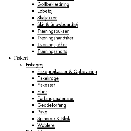
Golfbeklædning
Løbetøj
Skaljakker
Ski- & Snowboardtøj
Træningsbukser
Træningshandsker
Træningsjakker
Træningsshorts
Fiskeri
Fiskegrej
Fiskegrejkasser & Opbevaring
Fiskekroge
Fiskesæt
Fluer
Forfangsmaterialer
Geddeforfang
Pirke
Spinnere & Blink
Woblere