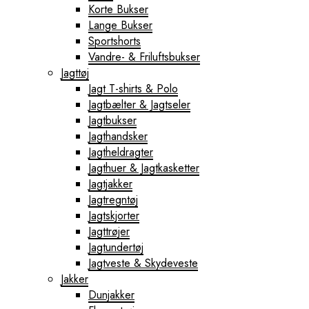
Korte Bukser
Lange Bukser
Sportshorts
Vandre- & Friluftsbukser
Jagttøj
Jagt T-shirts & Polo
Jagtbælter & Jagtseler
Jagtbukser
Jagthandsker
Jagtheldragter
Jagthuer & Jagtkasketter
Jagtjakker
Jagtregntøj
Jagtskjorter
Jagttrøjer
Jagtundertøj
Jagtveste & Skydeveste
Jakker
Dunjakker