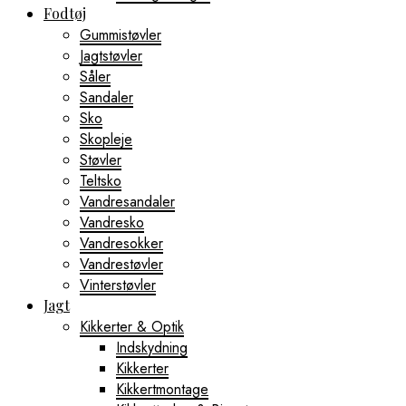
Fodtøj
Gummistøvler
Jagtstøvler
Såler
Sandaler
Sko
Skopleje
Støvler
Teltsko
Vandresandaler
Vandresko
Vandresokker
Vandrestøvler
Vinterstøvler
Jagt
Kikkerter & Optik
Indskydning
Kikkerter
Kikkertmontage