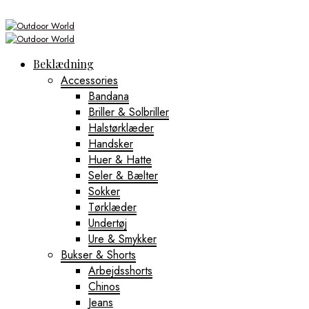
Beklædning
Accessories
Bandana
Briller & Solbriller
Halstørklæder
Handsker
Huer & Hatte
Seler & Bælter
Sokker
Tørklæder
Undertøj
Ure & Smykker
Bukser & Shorts
Arbejdsshorts
Chinos
Jeans