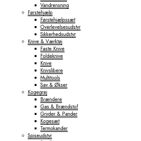
Vandrensning
Førstehjælp
Førstehjælpssæt
Overlevelsesudstyr
Sikkerhedsudstyr
Knive & Værktøj
Faste Knive
Foldeknive
Knive
Knivslibere
Multitools
Sav & Økser
Kogegrej
Brændere
Gas & Brændstof
Gryder & Pander
Kogesæt
Termokander
Spiseudstyr