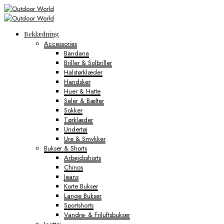
Beklædning
Accessories
Bandana
Briller & Solbriller
Halstørklæder
Handsker
Huer & Hatte
Seler & Bælter
Sokker
Tørklæder
Undertøj
Ure & Smykker
Bukser & Shorts
Arbejdsshorts
Chinos
Jeans
Korte Bukser
Lange Bukser
Sportshorts
Vandre- & Friluftsbukser