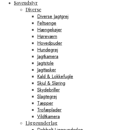
Soveudstyr
Diverse
Diverse Jagtgrej
Feltsenge
Hængekøjer
Høreværn
Hovedpuder
Hundegrej
Jagtkamera
Jagtstole
Jagttasker
Kald & Lokkefugle
Skjul & Sløring
Skydebriller
Slagtegrej
Tæpper
Trofæplader
Vildtkamera
Liggeunderlag
Dobbelt Liggeunderlag