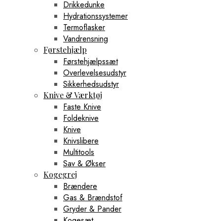
Drikkedunke
Hydrationssystemer
Termoflasker
Vandrensning
Førstehjælp
Førstehjælpssæt
Overlevelsesudstyr
Sikkerhedsudstyr
Knive & Værktøj
Faste Knive
Foldeknive
Knive
Knivslibere
Multitools
Sav & Økser
Kogegrej
Brændere
Gas & Brændstof
Gryder & Pander
Kogesæt