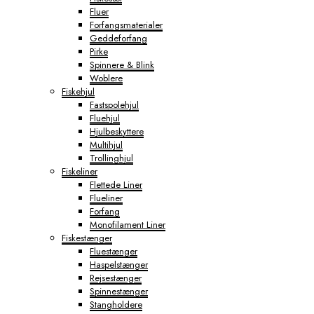
Fluer
Forfangsmaterialer
Geddeforfang
Pirke
Spinnere & Blink
Woblere
Fiskehjul
Fastspolehjul
Fluehjul
Hjulbeskyttere
Multihjul
Trollinghjul
Fiskeliner
Flettede Liner
Flueliner
Forfang
Monofilament Liner
Fiskestænger
Fluestænger
Haspelstænger
Rejsestænger
Spinnestænger
Stangholdere