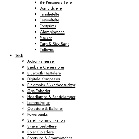
8+ Personers Telte
Bomuldstelte
Familietelte
Festivaltelte
Footprints
Glampingtelte
Pløkker
Tarp & Bivy Bags
Teltovne
Tech
Actionkameraer
Bærbare Generatorer
Bluetooth Højttalere
Digitale Kompasser
Elektronisk Sikkerhedsudstyr
Gps Enheder
Headlamps & Pandelamper
Lommelygter
Opladere & Batterier
Powerbanks
Satellitkommunikation
Skærmbeskyttere
Solar Opladere
Sportsure & Smartwatches