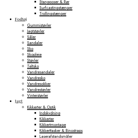
Stangposer & Rør
Surfcastingstænger
Trollingstænger
Fodtøj
Gummistøvler
Jagtstøvler
Såler
Sandaler
Sko
Skopleje
Støvler
Teltsko
Vandresandaler
Vandresko
Vandresokker
Vandrestøvler
Vinterstøvler
Jagt
Kikkerter & Optik
Indskydning
Kikkerter
Kikkertmontage
Kikkerttasker & Binostraps
Laserafstandsmåler