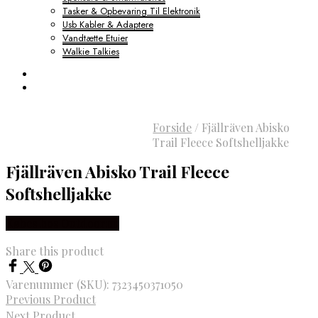
Tasker & Opbevaring Til Elektronik
Usb Kabler & Adaptere
Vandtætte Etuier
Walkie Talkies
Forside
/
Fjällräven Abisko
Trail Fleece Softshelljakke
Fjällräven Abisko Trail Fleece
Softshelljakke
Købes hos Outdoornu
Share this product
Varenummer (SKU):
7323450371050
Previous Product
Next Product