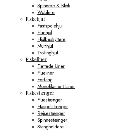
Spinnere & Blink
Woblere
Fiskehjul
Fastspolehjul
Fluehjul
Hjulbeskyttere
Multihjul
Trollinghjul
Fiskeliner
Flettede Liner
Flueliner
Forfang
Monofilament Liner
Fiskestænger
Fluestænger
Haspelstænger
Rejsestænger
Spinnestænger
Stangholdere