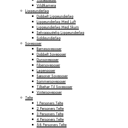
Vildtkamera
Liggeunderlag
Dobbelt Liggeunderlag
Liggeunderlag Med Luft
Liggeunderlag Med Skum
Selvoppustelig Liggeunderlag
Siddeunderlag
Soveposer
Børnesoveposer
Dobbelt Soveposer
Dunsoveposer
Fibersoveposer
Lagenposer
Sæsoner Soveposer
Sommersoveposer
Tilbehør Til Soveposer
Vintersoveposer
Telte
1 Personers Telte
2 Personers Telte
3 Personers Telte
4 Personers Telte
5-8 Personers Telte