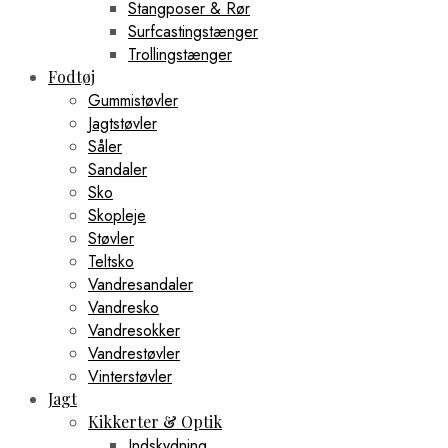
Stangposer & Rør
Surfcastingstænger
Trollingstænger
Fodtøj
Gummistøvler
Jagtstøvler
Såler
Sandaler
Sko
Skopleje
Støvler
Teltsko
Vandresandaler
Vandresko
Vandresokker
Vandrestøvler
Vinterstøvler
Jagt
Kikkerter & Optik
Indskydning