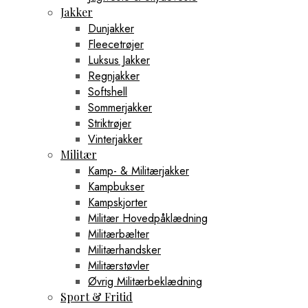
Jakker
Dunjakker
Fleecetrøjer
Luksus Jakker
Regnjakker
Softshell
Sommerjakker
Striktrøjer
Vinterjakker
Militær
Kamp- & Militærjakker
Kampbukser
Kampskjorter
Militær Hovedpåklædning
Militærbælter
Militærhandsker
Militærstøvler
Øvrig Militærbeklædning
Sport & Fritid