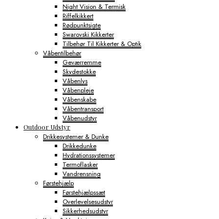
Night Vision & Termisk
Riffelkikkert
Rødpunktsigte
Swarovski Kikkerter
Tilbehør Til Kikkerter & Optik
Våbentilbehør
Geværremme
Skydestokke
Våbenlys
Våbenpleje
Våbenskabe
Våbentransport
Våbenudstyr
Outdoor Udstyr
Drikkesystemer & Dunke
Drikkedunke
Hydrationssystemer
Termoflasker
Vandrensning
Førstehjælp
Førstehjælpssæt
Overlevelsesudstyr
Sikkerhedsudstyr