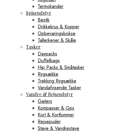
Termokander
Spiseudstyr
Bestik
Drikkekrus & Kopper
Opbevaringsbokse
Tallerkener & Skåle
Tasker
Daypacks
Duffelbags
Hip Packs & Småtasker
Rygsække
Trekking Rygsække
Vandafvisende Tasker
Vandre & Rejseudstyr
Gaiters
Kompasser & Gps
Kort & Kortlommer
Rejsepuder
Stave & Vandrestave