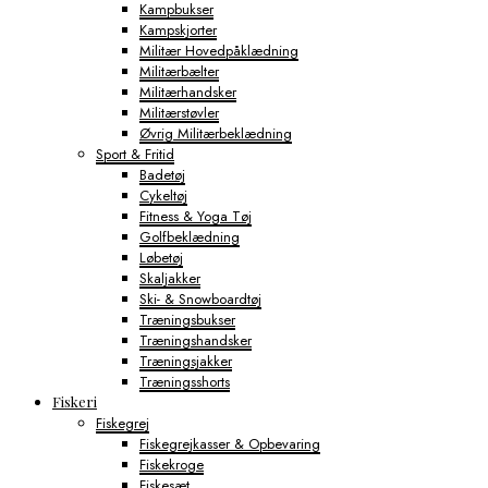
Kampbukser
Kampskjorter
Militær Hovedpåklædning
Militærbælter
Militærhandsker
Militærstøvler
Øvrig Militærbeklædning
Sport & Fritid
Badetøj
Cykeltøj
Fitness & Yoga Tøj
Golfbeklædning
Løbetøj
Skaljakker
Ski- & Snowboardtøj
Træningsbukser
Træningshandsker
Træningsjakker
Træningsshorts
Fiskeri
Fiskegrej
Fiskegrejkasser & Opbevaring
Fiskekroge
Fiskesæt