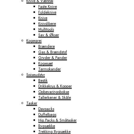
Knive & Værktøj
Faste Knive
Foldeknive
Knive
Knivslibere
Multitools
Sav & Økser
Kogegrej
Brændere
Gas & Brændstof
Gryder & Pander
Kogesæt
Termokander
Spiseudstyr
Bestik
Drikkekrus & Kopper
Opbevaringsbokse
Tallerkener & Skåle
Tasker
Daypacks
Duffelbags
Hip Packs & Småtasker
Rygsække
Trekking Rygsække