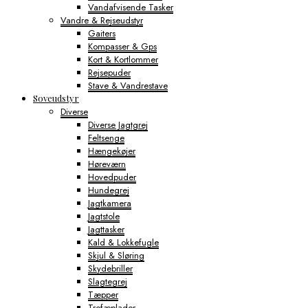
Vandafvisende Tasker
Vandre & Rejseudstyr
Gaiters
Kompasser & Gps
Kort & Kortlommer
Rejsepuder
Stave & Vandrestave
Soveudstyr
Diverse
Diverse Jagtgrej
Feltsenge
Hængekøjer
Høreværn
Hovedpuder
Hundegrej
Jagtkamera
Jagtstole
Jagttasker
Kald & Lokkefugle
Skjul & Sløring
Skydebriller
Slagtegrej
Tæpper
Trofæplader