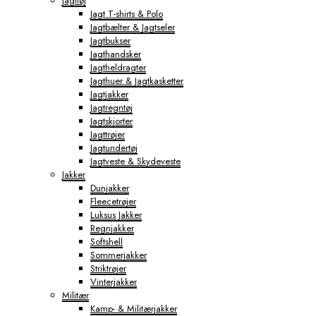
Jagttøj
Jagt T-shirts & Polo
Jagtbælter & Jagtseler
Jagtbukser
Jagthandsker
Jagtheldragter
Jagthuer & Jagtkasketter
Jagtjakker
Jagtregntøj
Jagtskjorter
Jagttrøjer
Jagtundertøj
Jagtveste & Skydeveste
Jakker
Dunjakker
Fleecetrøjer
Luksus Jakker
Regnjakker
Softshell
Sommerjakker
Striktrøjer
Vinterjakker
Militær
Kamp- & Militærjakker