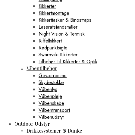
Kikkerter
Kikkertmontage
Kikkerttasker & Binostraps
Laserafstandsmåler
Night Vision & Termisk
Riffelkikkert
Rødpunktsigte
Swarovski Kikkerter
Tilbehør Til Kikkerter & Optik
Våbentilbehør
Geværremme
Skydestokke
Våbenlys
Våbenpleje
Våbenskabe
Våbentransport
Våbenudstyr
Outdoor Udstyr
Drikkesystemer & Dunke