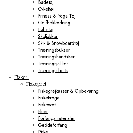
Badetøj
Cykeltøj
Fitness & Yoga Tøj
Golfbeklædning
Løbetøj
Skaljakker
Ski- & Snowboardtøj
Træningsbukser
Træningshandsker
Træningsjakker
Træningsshorts
Fiskeri
Fiskegrej
Fiskegrejkasser & Opbevaring
Fiskekroge
Fiskesæt
Fluer
Forfangsmaterialer
Geddeforfang
Pirke