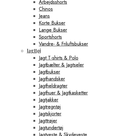
Arbejdsshorts
Chinos
Jeans
Korte Bukser
Lange Bukser
Sportshorts
Vandre- & Friluftsbukser
Jagttøj
Jagt T-shirts & Polo
Jagtbælter & Jagtseler
Jagtbukser
Jagthandsker
Jagtheldragter
Jagthuer & Jagtkasketter
Jagtjakker
Jagtregntøj
Jagtskjorter
Jagttrøjer
Jagtundertøj
Jagtveste & Skydeveste