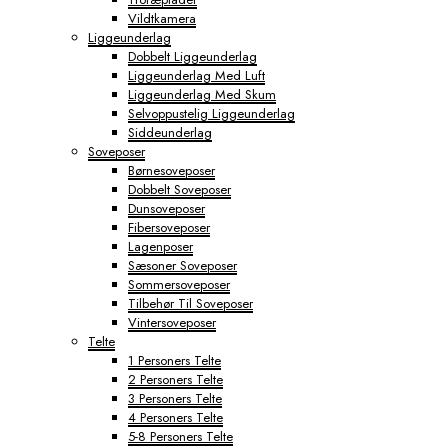
Vildtkamera
Liggeunderlag
Dobbelt Liggeunderlag
Liggeunderlag Med Luft
Liggeunderlag Med Skum
Selvoppustelig Liggeunderlag
Siddeunderlag
Soveposer
Børnesoveposer
Dobbelt Soveposer
Dunsoveposer
Fibersoveposer
Lagenposer
Sæsoner Soveposer
Sommersoveposer
Tilbehør Til Soveposer
Vintersoveposer
Telte
1 Personers Telte
2 Personers Telte
3 Personers Telte
4 Personers Telte
5-8 Personers Telte