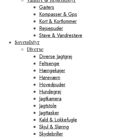
Gaiters
Kompasser & Gps
Kort & Kortlommer
Rejsepuder
Stave & Vandrestave
Soveudstyr
Diverse
Diverse Jagtgrej
Feltsenge
Hængekøjer
Høreværn
Hovedpuder
Hundegrej
Jagtkamera
Jagtstole
Jagttasker
Kald & Lokkefugle
Skjul & Sløring
Skydebriller