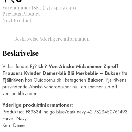
Varenummer (SKU):
7323450761493
Previous Product
Next Product
Beskrivelse
Yderligere information
Beskrivelse
Vi har fundet
Fj? Llr? Ven Abisko Midsummer Zip-off
Trousers Kvinder Damer-blå Blå Mørkeblå- – Bukser
fra
Fjällräven
hos Outdoornu.dk i kategorien
Bukser
. Fjällrävens
prisvindende Abisko vandrebukser nu i en sommer zip-off
version til kvinder.
Yderlige produktinformationer:
Produkt id: F89834-indigo blue/dark navy-42 7323450761493
Farve: Navy
Køn: Dame