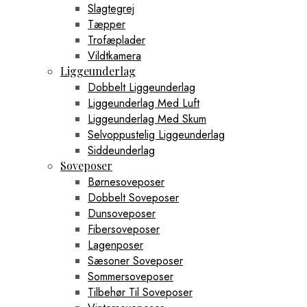
Slagtegrej
Tæpper
Trofæplader
Vildtkamera
Liggeunderlag
Dobbelt Liggeunderlag
Liggeunderlag Med Luft
Liggeunderlag Med Skum
Selvoppustelig Liggeunderlag
Siddeunderlag
Soveposer
Børnesoveposer
Dobbelt Soveposer
Dunsoveposer
Fibersoveposer
Lagenposer
Sæsoner Soveposer
Sommersoveposer
Tilbehør Til Soveposer