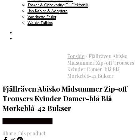
Tasker & Opbevaring Til Elektronik
Usb Kabler & Adaptere
Vandtætte Etuier
Walkie Talkies
Forside
/
Fjällräven Abisko
Midsummer Zip-off Trousers
Kvinder Damer-blå Blå
Mørkeblå-42 Bukser
Fjällräven Abisko Midsummer Zip-off
Trousers Kvinder Damer-blå Blå
Mørkeblå-42 Bukser
Købes hos Outdoornu
Share this product