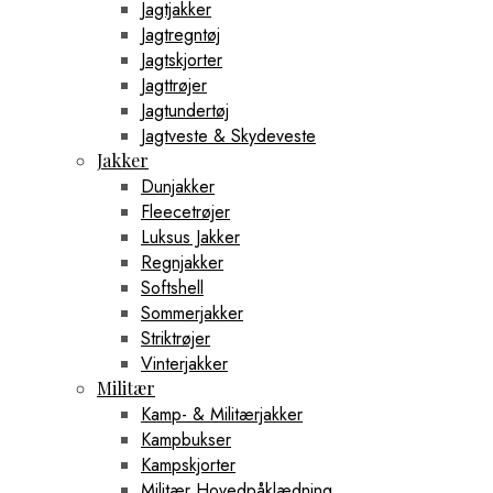
Jagtjakker
Jagtregntøj
Jagtskjorter
Jagttrøjer
Jagtundertøj
Jagtveste & Skydeveste
Jakker
Dunjakker
Fleecetrøjer
Luksus Jakker
Regnjakker
Softshell
Sommerjakker
Striktrøjer
Vinterjakker
Militær
Kamp- & Militærjakker
Kampbukser
Kampskjorter
Militær Hovedpåklædning