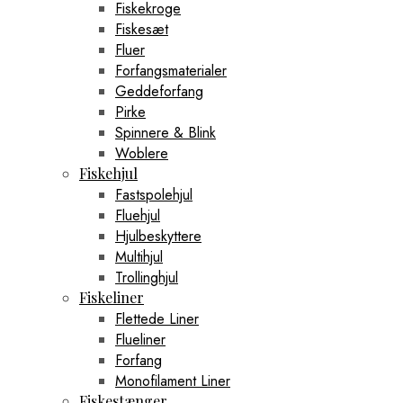
Fiskekroge
Fiskesæt
Fluer
Forfangsmaterialer
Geddeforfang
Pirke
Spinnere & Blink
Woblere
Fiskehjul
Fastspolehjul
Fluehjul
Hjulbeskyttere
Multihjul
Trollinghjul
Fiskeliner
Flettede Liner
Flueliner
Forfang
Monofilament Liner
Fiskestænger