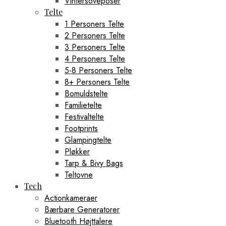
Vintersoveposer
Telte
1 Personers Telte
2 Personers Telte
3 Personers Telte
4 Personers Telte
5-8 Personers Telte
8+ Personers Telte
Bomuldstelte
Familietelte
Festivaltelte
Footprints
Glampingtelte
Pløkker
Tarp & Bivy Bags
Teltovne
Tech
Actionkameraer
Bærbare Generatorer
Bluetooth Højttalere