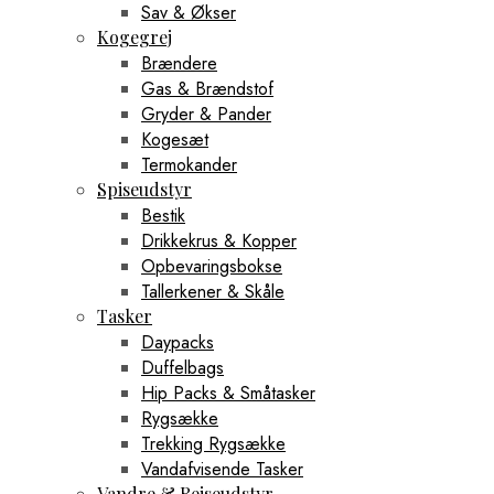
Sav & Økser
Kogegrej
Brændere
Gas & Brændstof
Gryder & Pander
Kogesæt
Termokander
Spiseudstyr
Bestik
Drikkekrus & Kopper
Opbevaringsbokse
Tallerkener & Skåle
Tasker
Daypacks
Duffelbags
Hip Packs & Småtasker
Rygsække
Trekking Rygsække
Vandafvisende Tasker
Vandre & Rejseudstyr