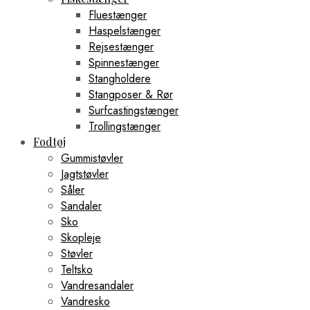
Fluestænger
Haspelstænger
Rejsestænger
Spinnestænger
Stangholdere
Stangposer & Rør
Surfcastingstænger
Trollingstænger
Fodtøj
Gummistøvler
Jagtstøvler
Såler
Sandaler
Sko
Skopleje
Støvler
Teltsko
Vandresandaler
Vandresko