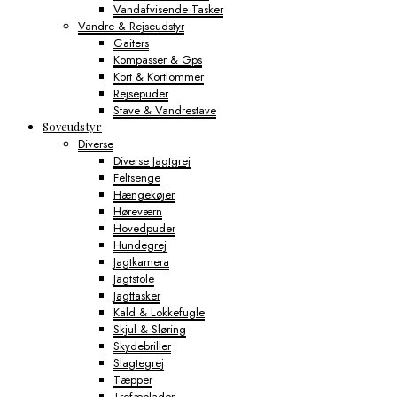
Vandafvisende Tasker
Vandre & Rejseudstyr
Gaiters
Kompasser & Gps
Kort & Kortlommer
Rejsepuder
Stave & Vandrestave
Soveudstyr
Diverse
Diverse Jagtgrej
Feltsenge
Hængekøjer
Høreværn
Hovedpuder
Hundegrej
Jagtkamera
Jagtstole
Jagttasker
Kald & Lokkefugle
Skjul & Sløring
Skydebriller
Slagtegrej
Tæpper
Trofæplader