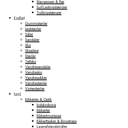
Stangposer & Rør
Surfcastingstænger
Trollingstænger
Fodtøj
Gummistøvler
Jagtstøvler
Såler
Sandaler
Sko
Skopleje
Støvler
Teltsko
Vandresandaler
Vandresko
Vandresokker
Vandrestøvler
Vinterstøvler
Jagt
Kikkerter & Optik
Indskydning
Kikkerter
Kikkertmontage
Kikkerttasker & Binostraps
Laserafstandsmåler