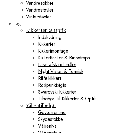
Vandresokker
Vandrestøvler
Vinterstøvler
Jagt
Kikkerter & Optik
Indskydning
Kikkerter
Kikkertmontage
Kikkerttasker & Binostraps
Laserafstandsmåler
Night Vision & Termisk
Riffelkikkert
Rødpunktsigte
Swarovski Kikkerter
Tilbehør Til Kikkerter & Optik
Våbentilbehør
Geværremme
Skydestokke
Våbenlys
Våbenpleje