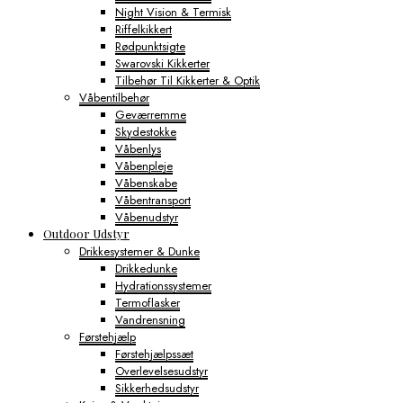
Night Vision & Termisk
Riffelkikkert
Rødpunktsigte
Swarovski Kikkerter
Tilbehør Til Kikkerter & Optik
Våbentilbehør
Geværremme
Skydestokke
Våbenlys
Våbenpleje
Våbenskabe
Våbentransport
Våbenudstyr
Outdoor Udstyr
Drikkesystemer & Dunke
Drikkedunke
Hydrationssystemer
Termoflasker
Vandrensning
Førstehjælp
Førstehjælpssæt
Overlevelsesudstyr
Sikkerhedsudstyr