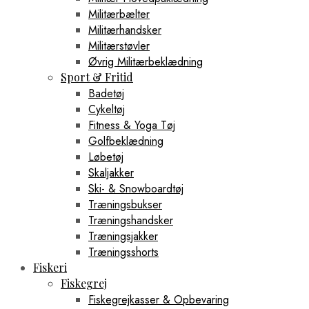
Militærbælter
Militærhandsker
Militærstøvler
Øvrig Militærbeklædning
Sport & Fritid
Badetøj
Cykeltøj
Fitness & Yoga Tøj
Golfbeklædning
Løbetøj
Skaljakker
Ski- & Snowboardtøj
Træningsbukser
Træningshandsker
Træningsjakker
Træningsshorts
Fiskeri
Fiskegrej
Fiskegrejkasser & Opbevaring