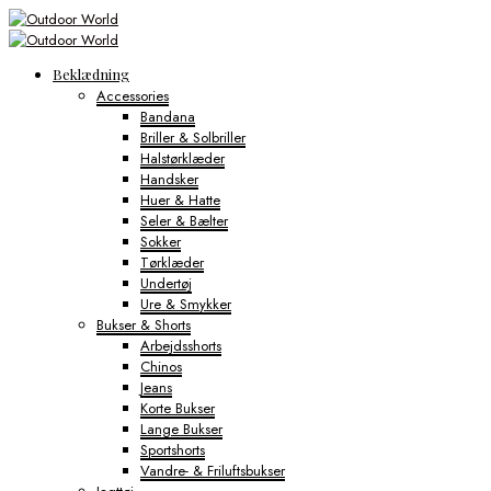
Beklædning
Accessories
Bandana
Briller & Solbriller
Halstørklæder
Handsker
Huer & Hatte
Seler & Bælter
Sokker
Tørklæder
Undertøj
Ure & Smykker
Bukser & Shorts
Arbejdsshorts
Chinos
Jeans
Korte Bukser
Lange Bukser
Sportshorts
Vandre- & Friluftsbukser