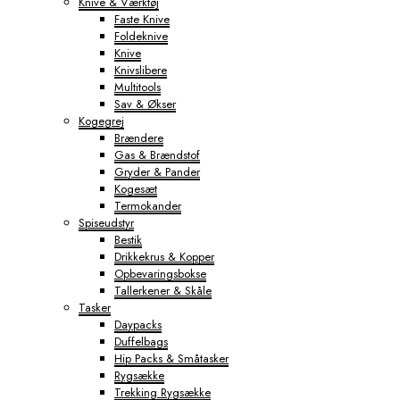
Knive & Værktøj
Faste Knive
Foldeknive
Knive
Knivslibere
Multitools
Sav & Økser
Kogegrej
Brændere
Gas & Brændstof
Gryder & Pander
Kogesæt
Termokander
Spiseudstyr
Bestik
Drikkekrus & Kopper
Opbevaringsbokse
Tallerkener & Skåle
Tasker
Daypacks
Duffelbags
Hip Packs & Småtasker
Rygsække
Trekking Rygsække