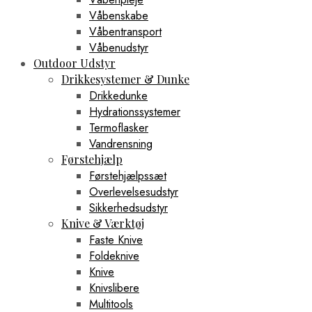
Våbenskabe
Våbentransport
Våbenudstyr
Outdoor Udstyr
Drikkesystemer & Dunke
Drikkedunke
Hydrationssystemer
Termoflasker
Vandrensning
Førstehjælp
Førstehjælpssæt
Overlevelsesudstyr
Sikkerhedsudstyr
Knive & Værktøj
Faste Knive
Foldeknive
Knive
Knivslibere
Multitools