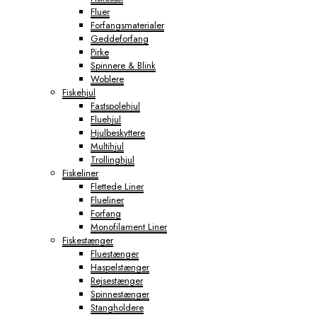
Fluer
Forfangsmaterialer
Geddeforfang
Pirke
Spinnere & Blink
Woblere
Fiskehjul
Fastspolehjul
Fluehjul
Hjulbeskyttere
Multihjul
Trollinghjul
Fiskeliner
Flettede Liner
Flueliner
Forfang
Monofilament Liner
Fiskestænger
Fluestænger
Haspelstænger
Rejsestænger
Spinnestænger
Stangholdere