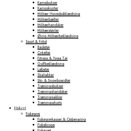
Kampbukser
Kampskjorter
Militær Hovedpåklædning
Militærbælter
Militærhandsker
Militærstøvler
Øvrig Militærbeklædning
Sport & Fritid
Badetøj
Cykeltøj
Fitness & Yoga Tøj
Golfbeklædning
Løbetøj
Skaljakker
Ski- & Snowboardtøj
Træningsbukser
Træningshandsker
Træningsjakker
Træningsshorts
Fiskeri
Fiskegrej
Fiskegrejkasser & Opbevaring
Fiskekroge
Fiskesæt