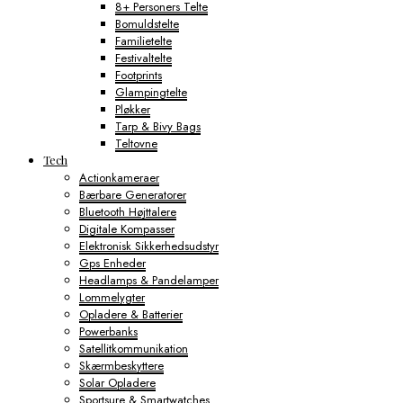
8+ Personers Telte
Bomuldstelte
Familietelte
Festivaltelte
Footprints
Glampingtelte
Pløkker
Tarp & Bivy Bags
Teltovne
Tech
Actionkameraer
Bærbare Generatorer
Bluetooth Højttalere
Digitale Kompasser
Elektronisk Sikkerhedsudstyr
Gps Enheder
Headlamps & Pandelamper
Lommelygter
Opladere & Batterier
Powerbanks
Satellitkommunikation
Skærmbeskyttere
Solar Opladere
Sportsure & Smartwatches