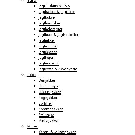
Jagttøj
Jagt T-shirts & Polo
Jagtbælter & Jagtseler
Jagtbukser
Jagthandsker
Jagtheldragter
Jagthuer & Jagtkasketter
Jagtjakker
Jagtregntøj
Jagtskjorter
Jagttrøjer
Jagtundertøj
Jagtveste & Skydeveste
Jakker
Dunjakker
Fleecetrøjer
Luksus Jakker
Regnjakker
Softshell
Sommerjakker
Striktrøjer
Vinterjakker
Militær
Kamp- & Militærjakker