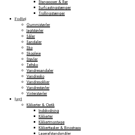
Stangposer & Rør
Surfcastingstænger
Trollingstænger
Fodtøj
Gummistøvler
Jagtstøvler
Såler
Sandaler
Sko
Skopleje
Støvler
Teltsko
Vandresandaler
Vandresko
Vandresokker
Vandrestøvler
Vinterstøvler
Jagt
Kikkerter & Optik
Indskydning
Kikkerter
Kikkertmontage
Kikkerttasker & Binostraps
Laserafstandsmåler