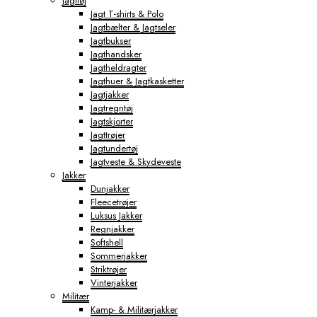
Jagttøj
Jagt T-shirts & Polo
Jagtbælter & Jagtseler
Jagtbukser
Jagthandsker
Jagtheldragter
Jagthuer & Jagtkasketter
Jagtjakker
Jagtregntøj
Jagtskjorter
Jagttrøjer
Jagtundertøj
Jagtveste & Skydeveste
Jakker
Dunjakker
Fleecetrøjer
Luksus Jakker
Regnjakker
Softshell
Sommerjakker
Striktrøjer
Vinterjakker
Militær
Kamp- & Militærjakker