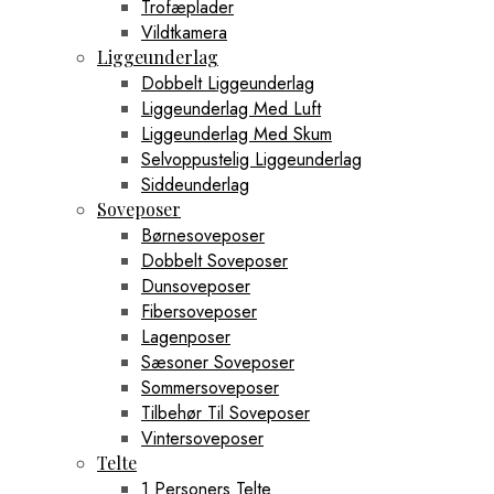
Trofæplader
Vildtkamera
Liggeunderlag
Dobbelt Liggeunderlag
Liggeunderlag Med Luft
Liggeunderlag Med Skum
Selvoppustelig Liggeunderlag
Siddeunderlag
Soveposer
Børnesoveposer
Dobbelt Soveposer
Dunsoveposer
Fibersoveposer
Lagenposer
Sæsoner Soveposer
Sommersoveposer
Tilbehør Til Soveposer
Vintersoveposer
Telte
1 Personers Telte