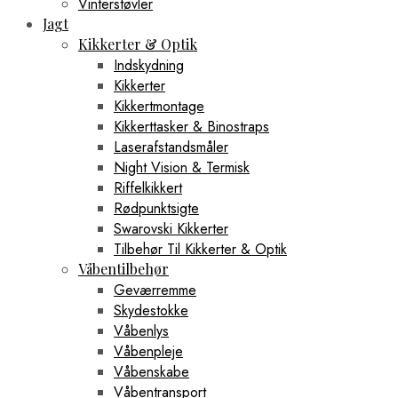
Vinterstøvler
Jagt
Kikkerter & Optik
Indskydning
Kikkerter
Kikkertmontage
Kikkerttasker & Binostraps
Laserafstandsmåler
Night Vision & Termisk
Riffelkikkert
Rødpunktsigte
Swarovski Kikkerter
Tilbehør Til Kikkerter & Optik
Våbentilbehør
Geværremme
Skydestokke
Våbenlys
Våbenpleje
Våbenskabe
Våbentransport