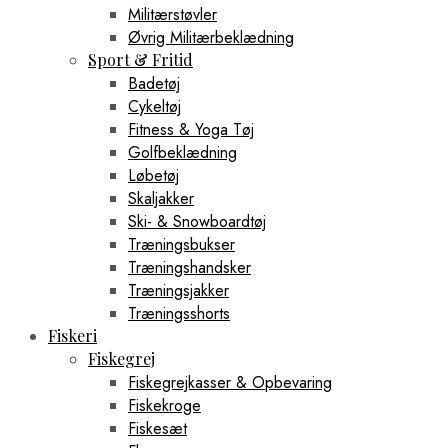
Militærstøvler
Øvrig Militærbeklædning
Sport & Fritid
Badetøj
Cykeltøj
Fitness & Yoga Tøj
Golfbeklædning
Løbetøj
Skaljakker
Ski- & Snowboardtøj
Træningsbukser
Træningshandsker
Træningsjakker
Træningsshorts
Fiskeri
Fiskegrej
Fiskegrejkasser & Opbevaring
Fiskekroge
Fiskesæt