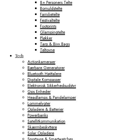
8+ Personers Telte
Bomuldstelte
Familietelte
Festivaltelte
Footprints
Glampingtelte
Pløkker
Tarp & Bivy Bags
Teltovne
Tech
Actionkameraer
Bærbare Generatorer
Bluetooth Højttalere
Digitale Kompasser
Elektronisk Sikkerhedsudstyr
Gps Enheder
Headlamps & Pandelamper
Lommelygter
Opladere & Batterier
Powerbanks
Satellitkommunikation
Skærmbeskyttere
Solar Opladere
Sportsure & Smartwatches