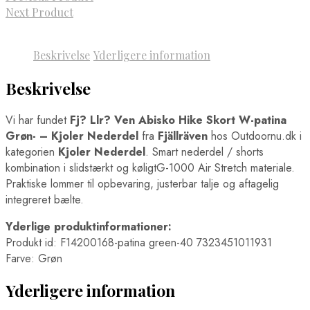
Next Product
Beskrivelse
Yderligere information
Beskrivelse
Vi har fundet
Fj? Llr? Ven Abisko Hike Skort W-patina
Grøn- – Kjoler Nederdel
fra
Fjällräven
hos Outdoornu.dk i
kategorien
Kjoler Nederdel
. Smart nederdel / shorts
kombination i slidstærkt og køligtG-1000 Air Stretch materiale.
Praktiske lommer til opbevaring, justerbar talje og aftagelig
integreret bælte.
Yderlige produktinformationer:
Produkt id: F14200168-patina green-40 7323451011931
Farve: Grøn
Yderligere information