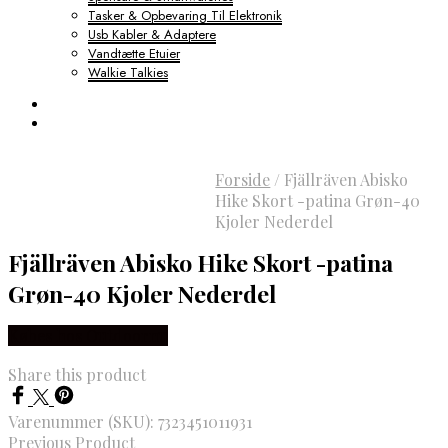
Tasker & Opbevaring Til Elektronik
Usb Kabler & Adaptere
Vandtætte Etuier
Walkie Talkies
Forside
/
Fjällräven Abisko
Hike Skort -patina Grøn-40
Kjoler Nederdel
Fjällräven Abisko Hike Skort -patina
Grøn-40 Kjoler Nederdel
Købes hos Outdoornu
Share this product
Varenummer (SKU):
7323451011931
Previous Product