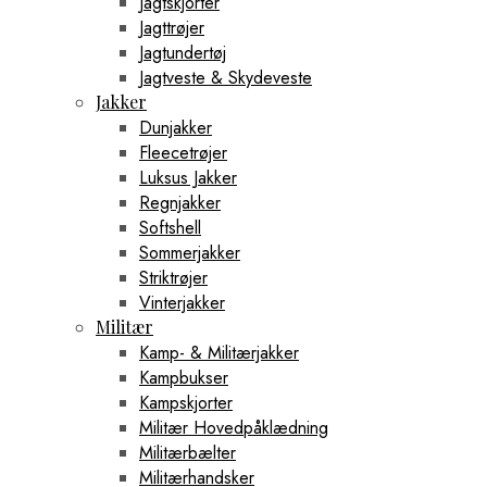
Jagtskjorter
Jagttrøjer
Jagtundertøj
Jagtveste & Skydeveste
Jakker
Dunjakker
Fleecetrøjer
Luksus Jakker
Regnjakker
Softshell
Sommerjakker
Striktrøjer
Vinterjakker
Militær
Kamp- & Militærjakker
Kampbukser
Kampskjorter
Militær Hovedpåklædning
Militærbælter
Militærhandsker