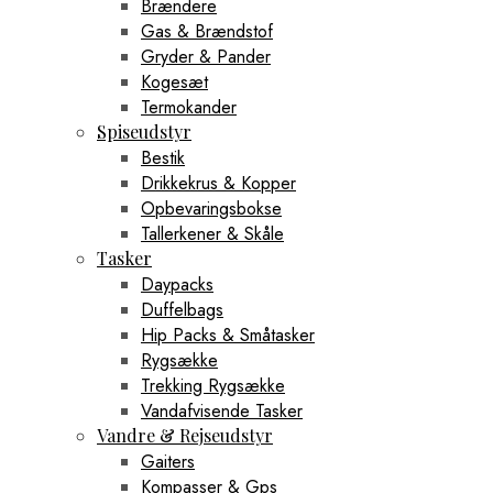
Brændere
Gas & Brændstof
Gryder & Pander
Kogesæt
Termokander
Spiseudstyr
Bestik
Drikkekrus & Kopper
Opbevaringsbokse
Tallerkener & Skåle
Tasker
Daypacks
Duffelbags
Hip Packs & Småtasker
Rygsække
Trekking Rygsække
Vandafvisende Tasker
Vandre & Rejseudstyr
Gaiters
Kompasser & Gps