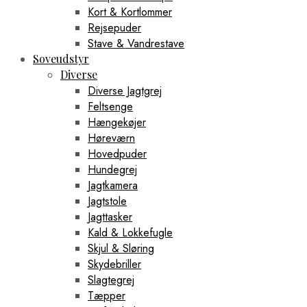
Kort & Kortlommer
Rejsepuder
Stave & Vandrestave
Soveudstyr
Diverse
Diverse Jagtgrej
Feltsenge
Hængekøjer
Høreværn
Hovedpuder
Hundegrej
Jagtkamera
Jagtstole
Jagttasker
Kald & Lokkefugle
Skjul & Sløring
Skydebriller
Slagtegrej
Tæpper