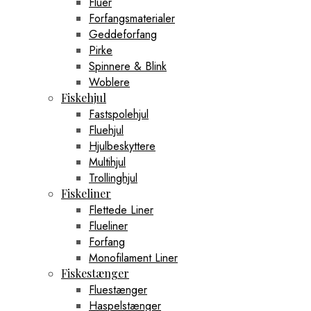
Fluer
Forfangsmaterialer
Geddeforfang
Pirke
Spinnere & Blink
Woblere
Fiskehjul
Fastspolehjul
Fluehjul
Hjulbeskyttere
Multihjul
Trollinghjul
Fiskeliner
Flettede Liner
Flueliner
Forfang
Monofilament Liner
Fiskestænger
Fluestænger
Haspelstænger