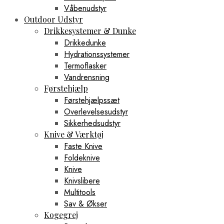
Våbenudstyr
Outdoor Udstyr
Drikkesystemer & Dunke
Drikkedunke
Hydrationssystemer
Termoflasker
Vandrensning
Førstehjælp
Førstehjælpssæt
Overlevelsesudstyr
Sikkerhedsudstyr
Knive & Værktøj
Faste Knive
Foldeknive
Knive
Knivslibere
Multitools
Sav & Økser
Kogegrej