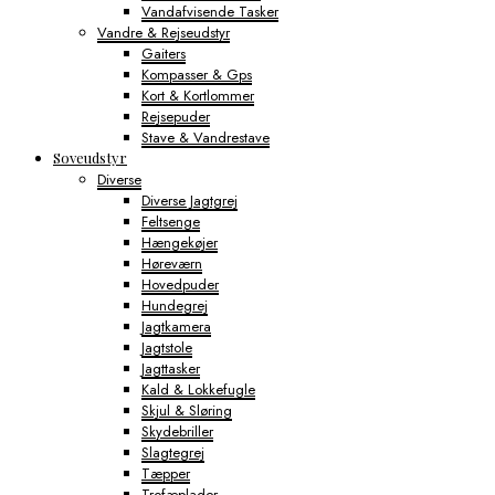
Vandafvisende Tasker
Vandre & Rejseudstyr
Gaiters
Kompasser & Gps
Kort & Kortlommer
Rejsepuder
Stave & Vandrestave
Soveudstyr
Diverse
Diverse Jagtgrej
Feltsenge
Hængekøjer
Høreværn
Hovedpuder
Hundegrej
Jagtkamera
Jagtstole
Jagttasker
Kald & Lokkefugle
Skjul & Sløring
Skydebriller
Slagtegrej
Tæpper
Trofæplader