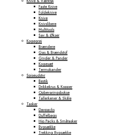
Knive & Værktøj
Faste Knive
Foldeknive
Knive
Knivslibere
Multitools
Sav & Økser
Kogegrej
Brændere
Gas & Brændstof
Gryder & Pander
Kogesæt
Termokander
Spiseudstyr
Bestik
Drikkekrus & Kopper
Opbevaringsbokse
Tallerkener & Skåle
Tasker
Daypacks
Duffelbags
Hip Packs & Småtasker
Rygsække
Trekking Rygsække