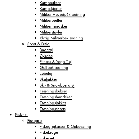
Kampbukser
Kampskjorter
Militær Hovedpåklædning
Militærbælter
Militærhandsker
Militærstøvler
Øvrig Militærbeklædning
Sport & Fritid
Badetøj
Cykeltøj
Fitness & Yoga Tøj
Golfbeklædning
Løbetøj
Skaljakker
Ski- & Snowboardtøj
Træningsbukser
Træningshandsker
Træningsjakker
Træningsshorts
Fiskeri
Fiskegrej
Fiskegrejkasser & Opbevaring
Fiskekroge
Fiskesæt