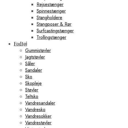
Rejsestænger
Spinnestænger
Stangholdere
Stangposer & Rør
Surfcastingstænger
Trollingstænger
Fodtøj
Gummistøvler
Jagtstøvler
Såler
Sandaler
Sko
Skopleje
Støvler
Teltsko
Vandresandaler
Vandresko
Vandresokker
Vandrestøvler