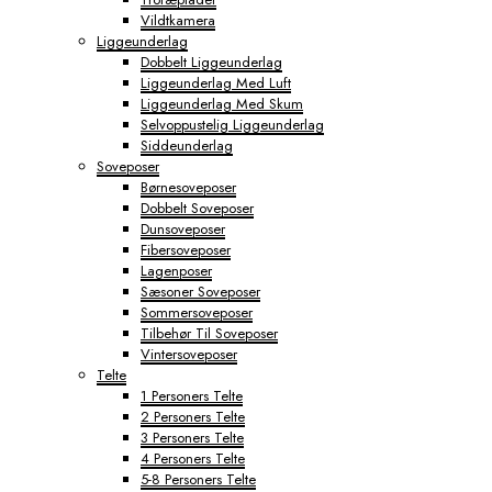
Vildtkamera
Liggeunderlag
Dobbelt Liggeunderlag
Liggeunderlag Med Luft
Liggeunderlag Med Skum
Selvoppustelig Liggeunderlag
Siddeunderlag
Soveposer
Børnesoveposer
Dobbelt Soveposer
Dunsoveposer
Fibersoveposer
Lagenposer
Sæsoner Soveposer
Sommersoveposer
Tilbehør Til Soveposer
Vintersoveposer
Telte
1 Personers Telte
2 Personers Telte
3 Personers Telte
4 Personers Telte
5-8 Personers Telte