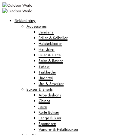
Beklædning
Accessories
Bandana
Briller & Solbriller
Halstørklæder
Handsker
Huer & Hatte
Seler & Bælter
Sokker
Tørklæder
Undertøj
Ure & Smykker
Bukser & Shorts
Arbejdsshorts
Chinos
Jeans
Korte Bukser
Lange Bukser
Sportshorts
Vandre- & Friluftsbukser