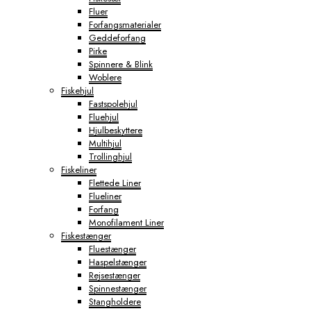
Fluer
Forfangsmaterialer
Geddeforfang
Pirke
Spinnere & Blink
Woblere
Fiskehjul
Fastspolehjul
Fluehjul
Hjulbeskyttere
Multihjul
Trollinghjul
Fiskeliner
Flettede Liner
Flueliner
Forfang
Monofilament Liner
Fiskestænger
Fluestænger
Haspelstænger
Rejsestænger
Spinnestænger
Stangholdere