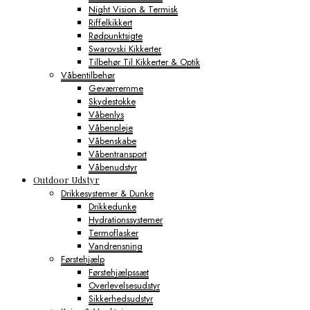
Night Vision & Termisk
Riffelkikkert
Rødpunktsigte
Swarovski Kikkerter
Tilbehør Til Kikkerter & Optik
Våbentilbehør
Geværremme
Skydestokke
Våbenlys
Våbenpleje
Våbenskabe
Våbentransport
Våbenudstyr
Outdoor Udstyr
Drikkesystemer & Dunke
Drikkedunke
Hydrationssystemer
Termoflasker
Vandrensning
Førstehjælp
Førstehjælpssæt
Overlevelsesudstyr
Sikkerhedsudstyr