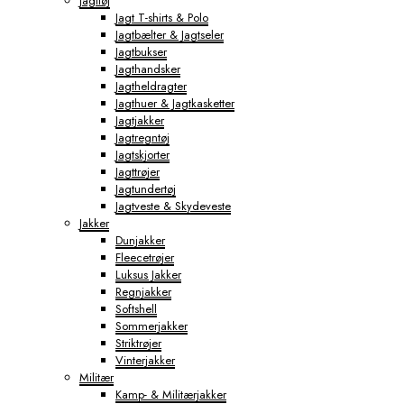
Jagttøj
Jagt T-shirts & Polo
Jagtbælter & Jagtseler
Jagtbukser
Jagthandsker
Jagtheldragter
Jagthuer & Jagtkasketter
Jagtjakker
Jagtregntøj
Jagtskjorter
Jagttrøjer
Jagtundertøj
Jagtveste & Skydeveste
Jakker
Dunjakker
Fleecetrøjer
Luksus Jakker
Regnjakker
Softshell
Sommerjakker
Striktrøjer
Vinterjakker
Militær
Kamp- & Militærjakker