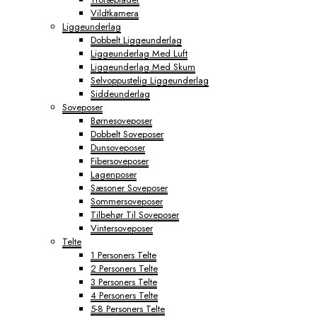
Vildtkamera
Liggeunderlag
Dobbelt Liggeunderlag
Liggeunderlag Med Luft
Liggeunderlag Med Skum
Selvoppustelig Liggeunderlag
Siddeunderlag
Soveposer
Børnesoveposer
Dobbelt Soveposer
Dunsoveposer
Fibersoveposer
Lagenposer
Sæsoner Soveposer
Sommersoveposer
Tilbehør Til Soveposer
Vintersoveposer
Telte
1 Personers Telte
2 Personers Telte
3 Personers Telte
4 Personers Telte
5-8 Personers Telte