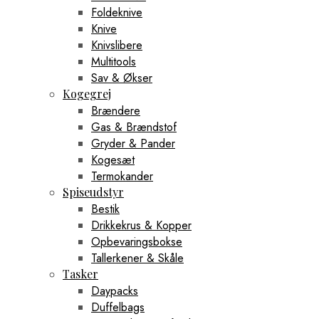
Foldeknive
Knive
Knivslibere
Multitools
Sav & Økser
Kogegrej
Brændere
Gas & Brændstof
Gryder & Pander
Kogesæt
Termokander
Spiseudstyr
Bestik
Drikkekrus & Kopper
Opbevaringsbokse
Tallerkener & Skåle
Tasker
Daypacks
Duffelbags