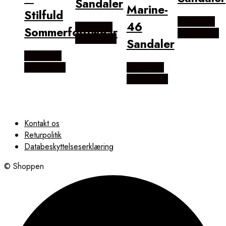
Sandaler
Marine-
Stilfuld
Købes hos
46
Købes hos
Sommerfootwear
Outdoornu
Outdoornu
Sandaler
Købes hos
Outdoornu
Købes hos
Outdoornu
Kontakt os
Returpolitik
Databeskyttelseserklæring
© Shoppen