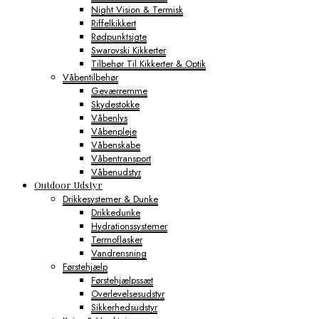
Night Vision & Termisk
Riffelkikkert
Rødpunktsigte
Swarovski Kikkerter
Tilbehør Til Kikkerter & Optik
Våbentilbehør
Geværremme
Skydestokke
Våbenlys
Våbenpleje
Våbenskabe
Våbentransport
Våbenudstyr
Outdoor Udstyr
Drikkesystemer & Dunke
Drikkedunke
Hydrationssystemer
Termoflasker
Vandrensning
Førstehjælp
Førstehjælpssæt
Overlevelsesudstyr
Sikkerhedsudstyr