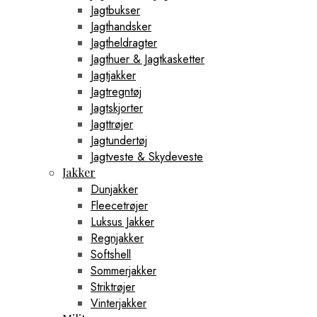
Jagtbukser
Jagthandsker
Jagtheldragter
Jagthuer & Jagtkasketter
Jagtjakker
Jagtregntøj
Jagtskjorter
Jagttrøjer
Jagtundertøj
Jagtveste & Skydeveste
Jakker
Dunjakker
Fleecetrøjer
Luksus Jakker
Regnjakker
Softshell
Sommerjakker
Striktrøjer
Vinterjakker