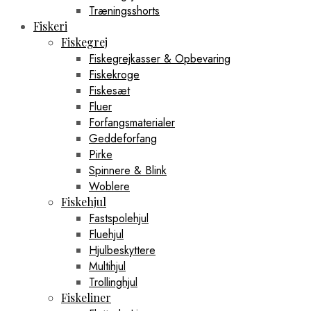
Træningsshorts
Fiskeri
Fiskegrej
Fiskegrejkasser & Opbevaring
Fiskekroge
Fiskesæt
Fluer
Forfangsmaterialer
Geddeforfang
Pirke
Spinnere & Blink
Woblere
Fiskehjul
Fastspolehjul
Fluehjul
Hjulbeskyttere
Multihjul
Trollinghjul
Fiskeliner