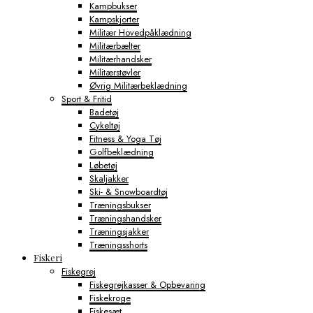
Kampbukser
Kampskjorter
Militær Hovedpåklædning
Militærbælter
Militærhandsker
Militærstøvler
Øvrig Militærbeklædning
Sport & Fritid
Badetøj
Cykeltøj
Fitness & Yoga Tøj
Golfbeklædning
Løbetøj
Skaljakker
Ski- & Snowboardtøj
Træningsbukser
Træningshandsker
Træningsjakker
Træningsshorts
Fiskeri
Fiskegrej
Fiskegrejkasser & Opbevaring
Fiskekroge
Fiskesæt