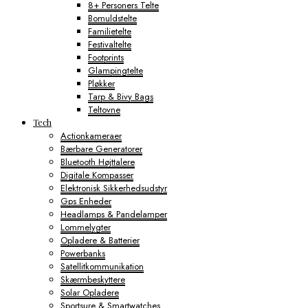
8+ Personers Telte
Bomuldstelte
Familietelte
Festivaltelte
Footprints
Glampingtelte
Pløkker
Tarp & Bivy Bags
Teltovne
Tech
Actionkameraer
Bærbare Generatorer
Bluetooth Højttalere
Digitale Kompasser
Elektronisk Sikkerhedsudstyr
Gps Enheder
Headlamps & Pandelamper
Lommelygter
Opladere & Batterier
Powerbanks
Satellitkommunikation
Skærmbeskyttere
Solar Opladere
Sportsure & Smartwatches