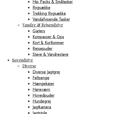
Hip Packs & Småtasker
Rygsække
Trekking Rygsække
Vandafvisende Tasker
Vandre & Rejseudstyr
Gaiters
Kompasser & Gps
Kort & Kortlommer
Rejsepuder
Stave & Vandrestave
Soveudstyr
Diverse
Diverse Jagtgrej
Feltsenge
Hængekøjer
Høreværn
Hovedpuder
Hundegrej
Jagtkamera
Jagtstole