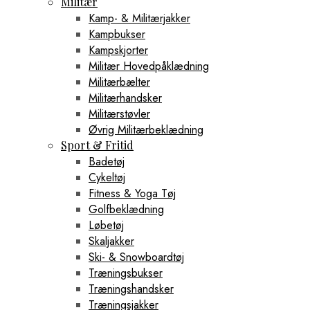
Militær
Kamp- & Militærjakker
Kampbukser
Kampskjorter
Militær Hovedpåklædning
Militærbælter
Militærhandsker
Militærstøvler
Øvrig Militærbeklædning
Sport & Fritid
Badetøj
Cykeltøj
Fitness & Yoga Tøj
Golfbeklædning
Løbetøj
Skaljakker
Ski- & Snowboardtøj
Træningsbukser
Træningshandsker
Træningsjakker