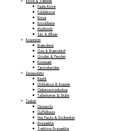
Knive & Værktøj
Faste Knive
Foldeknive
Knive
Knivslibere
Multitools
Sav & Økser
Kogegrej
Brændere
Gas & Brændstof
Gryder & Pander
Kogesæt
Termokander
Spiseudstyr
Bestik
Drikkekrus & Kopper
Opbevaringsbokse
Tallerkener & Skåle
Tasker
Daypacks
Duffelbags
Hip Packs & Småtasker
Rygsække
Trekking Rygsække