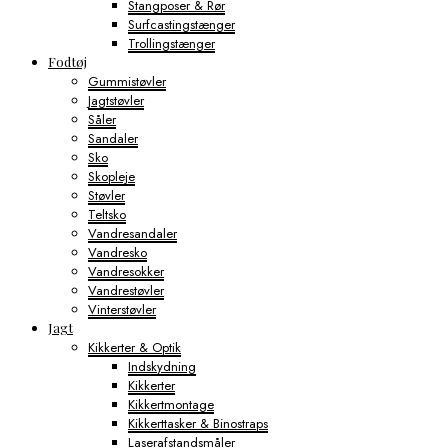
Stangposer & Rør
Surfcastingstænger
Trollingstænger
Fodtøj
Gummistøvler
Jagtstøvler
Såler
Sandaler
Sko
Skopleje
Støvler
Teltsko
Vandresandaler
Vandresko
Vandresokker
Vandrestøvler
Vinterstøvler
Jagt
Kikkerter & Optik
Indskydning
Kikkerter
Kikkertmontage
Kikkerttasker & Binostraps
Laserafstandsmåler