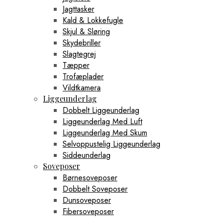
Jagttasker
Kald & Lokkefugle
Skjul & Sløring
Skydebriller
Slagtegrej
Tæpper
Trofæplader
Vildtkamera
Liggeunderlag
Dobbelt Liggeunderlag
Liggeunderlag Med Luft
Liggeunderlag Med Skum
Selvoppustelig Liggeunderlag
Siddeunderlag
Soveposer
Børnesoveposer
Dobbelt Soveposer
Dunsoveposer
Fibersoveposer