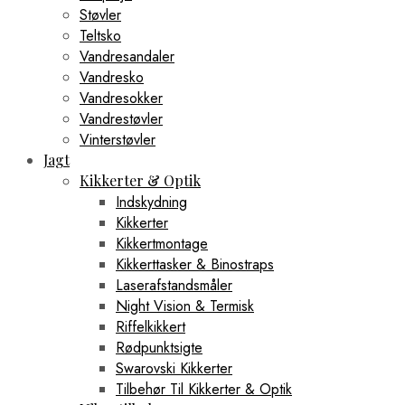
Støvler
Teltsko
Vandresandaler
Vandresko
Vandresokker
Vandrestøvler
Vinterstøvler
Jagt
Kikkerter & Optik
Indskydning
Kikkerter
Kikkertmontage
Kikkerttasker & Binostraps
Laserafstandsmåler
Night Vision & Termisk
Riffelkikkert
Rødpunktsigte
Swarovski Kikkerter
Tilbehør Til Kikkerter & Optik