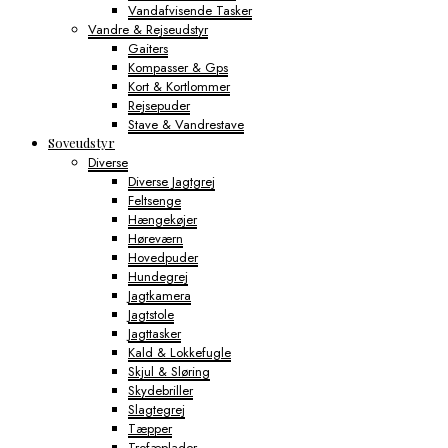
Vandafvisende Tasker
Vandre & Rejseudstyr
Gaiters
Kompasser & Gps
Kort & Kortlommer
Rejsepuder
Stave & Vandrestave
Soveudstyr
Diverse
Diverse Jagtgrej
Feltsenge
Hængekøjer
Høreværn
Hovedpuder
Hundegrej
Jagtkamera
Jagtstole
Jagttasker
Kald & Lokkefugle
Skjul & Sløring
Skydebriller
Slagtegrej
Tæpper
Trofæplader