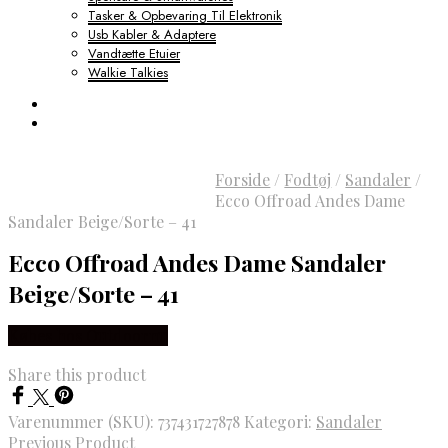
Tasker & Opbevaring Til Elektronik
Usb Kabler & Adaptere
Vandtætte Etuier
Walkie Talkies
Forside
/
Fodtøj
/
Sandaler
/
Ecco Offroad Andes Dame
Sandaler Beige/Sorte – 41
Ecco Offroad Andes Dame Sandaler
Beige/Sorte – 41
Købes hos Outdoornu
Share this product
Varenummer (SKU):
737431727878
Kategori:
Sandaler
Previous Product