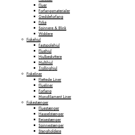
Fluer
Forfangsmaterialer
Geddeforfang
Pirke
Spinnere & Blink
Woblere
Fiskehjul
Fastspolehjul
Fluehjul
Hjulbeskyttere
Multihjul
Trollinghjul
Fiskeliner
Flettede Liner
Flueliner
Forfang
Monofilament Liner
Fiskestænger
Fluestænger
Haspelstænger
Rejsestænger
Spinnestænger
Stangholdere