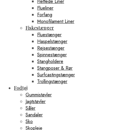
Flettede Liner
Flueliner
Forfang
Monofilament Liner
Fiskestænger
Fluestænger
Haspelstænger
Rejsestænger
Spinnestænger
Stangholdere
Stangposer & Rør
Surfcastingstænger
Trollingstænger
Fodtøj
Gummistøvler
Jagtstøvler
Såler
Sandaler
Sko
Skopleje