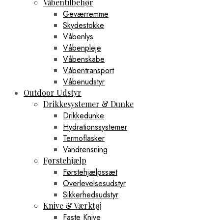
Våbentilbehør
Geværremme
Skydestokke
Våbenlys
Våbenpleje
Våbenskabe
Våbentransport
Våbenudstyr
Outdoor Udstyr
Drikkesystemer & Dunke
Drikkedunke
Hydrationssystemer
Termoflasker
Vandrensning
Førstehjælp
Førstehjælpssæt
Overlevelsesudstyr
Sikkerhedsudstyr
Knive & Værktøj
Faste Knive