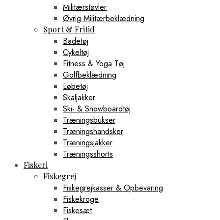
Militærstøvler
Øvrig Militærbeklædning
Sport & Fritid
Badetøj
Cykeltøj
Fitness & Yoga Tøj
Golfbeklædning
Løbetøj
Skaljakker
Ski- & Snowboardtøj
Træningsbukser
Træningshandsker
Træningsjakker
Træningsshorts
Fiskeri
Fiskegrej
Fiskegrejkasser & Opbevaring
Fiskekroge
Fiskesæt