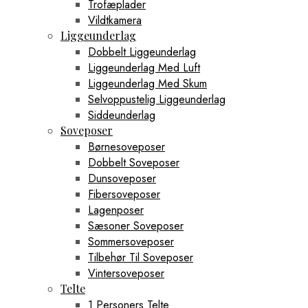
Trofæplader
Vildtkamera
Liggeunderlag
Dobbelt Liggeunderlag
Liggeunderlag Med Luft
Liggeunderlag Med Skum
Selvoppustelig Liggeunderlag
Siddeunderlag
Soveposer
Børnesoveposer
Dobbelt Soveposer
Dunsoveposer
Fibersoveposer
Lagenposer
Sæsoner Soveposer
Sommersoveposer
Tilbehør Til Soveposer
Vintersoveposer
Telte
1 Personers Telte