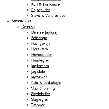
Kort & Kortlommer
Rejsepuder
Stave & Vandrestave
Soveudstyr
Diverse
Diverse Jagtgrej
Feltsenge
Hængekøjer
Høreværn
Hovedpuder
Hundegrej
Jagtkamera
Jagtstole
Jagttasker
Kald & Lokkefugle
Skjul & Sløring
Skydebriller
Slagtegrej
Tæpper