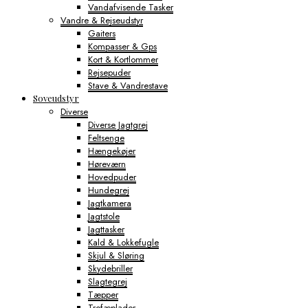
Vandafvisende Tasker
Vandre & Rejseudstyr
Gaiters
Kompasser & Gps
Kort & Kortlommer
Rejsepuder
Stave & Vandrestave
Soveudstyr
Diverse
Diverse Jagtgrej
Feltsenge
Hængekøjer
Høreværn
Hovedpuder
Hundegrej
Jagtkamera
Jagtstole
Jagttasker
Kald & Lokkefugle
Skjul & Sløring
Skydebriller
Slagtegrej
Tæpper
Trofæplader