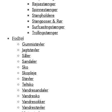
Rejsestænger
Spinnestænger
Stangholdere
Stangposer & Rør
Surfcastingstænger
Trollingstænger
Fodtøj
Gummistøvler
Jagtstøvler
Såler
Sandaler
Sko
Skopleje
Støvler
Teltsko
Vandresandaler
Vandresko
Vandresokker
Vandrestøvler