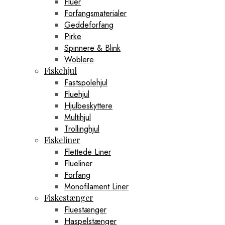
Fluer
Forfangsmaterialer
Geddeforfang
Pirke
Spinnere & Blink
Woblere
Fiskehjul
Fastspolehjul
Fluehjul
Hjulbeskyttere
Multihjul
Trollinghjul
Fiskeliner
Flettede Liner
Flueliner
Forfang
Monofilament Liner
Fiskestænger
Fluestænger
Haspelstænger