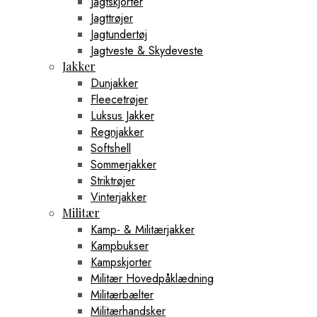
Jagtskjorter
Jagttrøjer
Jagtundertøj
Jagtveste & Skydeveste
Jakker
Dunjakker
Fleecetrøjer
Luksus Jakker
Regnjakker
Softshell
Sommerjakker
Striktrøjer
Vinterjakker
Militær
Kamp- & Militærjakker
Kampbukser
Kampskjorter
Militær Hovedpåklædning
Militærbælter
Militærhandsker