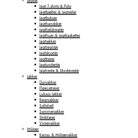
Jagttøj
Jagt T-shirts & Polo
Jagtbælter & Jagtseler
Jagtbukser
Jagthandsker
Jagtheldragter
Jagthuer & Jagtkasketter
Jagtjakker
Jagtregntøj
Jagtskjorter
Jagttrøjer
Jagtundertøj
Jagtveste & Skydeveste
Jakker
Dunjakker
Fleecetrøjer
Luksus Jakker
Regnjakker
Softshell
Sommerjakker
Striktrøjer
Vinterjakker
Militær
Kamp- & Militærjakker