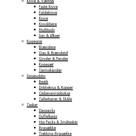
Knive & Værktøj
Faste Knive
Foldeknive
Knive
Knivslibere
Multitools
Sav & Økser
Kogegrej
Brændere
Gas & Brændstof
Gryder & Pander
Kogesæt
Termokander
Spiseudstyr
Bestik
Drikkekrus & Kopper
Opbevaringsbokse
Tallerkener & Skåle
Tasker
Daypacks
Duffelbags
Hip Packs & Småtasker
Rygsække
Trekking Rygsække