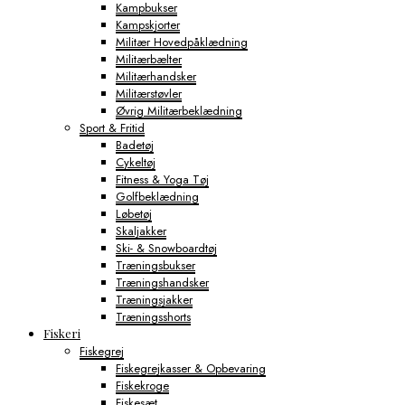
Kampbukser
Kampskjorter
Militær Hovedpåklædning
Militærbælter
Militærhandsker
Militærstøvler
Øvrig Militærbeklædning
Sport & Fritid
Badetøj
Cykeltøj
Fitness & Yoga Tøj
Golfbeklædning
Løbetøj
Skaljakker
Ski- & Snowboardtøj
Træningsbukser
Træningshandsker
Træningsjakker
Træningsshorts
Fiskeri
Fiskegrej
Fiskegrejkasser & Opbevaring
Fiskekroge
Fiskesæt