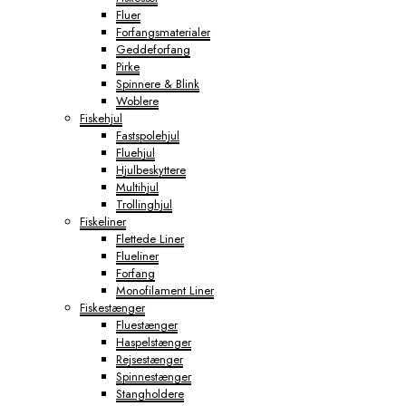
Fluer
Forfangsmaterialer
Geddeforfang
Pirke
Spinnere & Blink
Woblere
Fiskehjul
Fastspolehjul
Fluehjul
Hjulbeskyttere
Multihjul
Trollinghjul
Fiskeliner
Flettede Liner
Flueliner
Forfang
Monofilament Liner
Fiskestænger
Fluestænger
Haspelstænger
Rejsestænger
Spinnestænger
Stangholdere