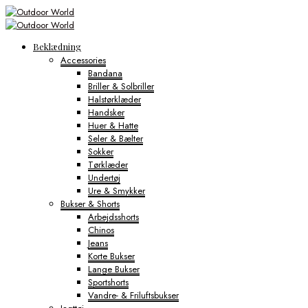
Beklædning
Accessories
Bandana
Briller & Solbriller
Halstørklæder
Handsker
Huer & Hatte
Seler & Bælter
Sokker
Tørklæder
Undertøj
Ure & Smykker
Bukser & Shorts
Arbejdsshorts
Chinos
Jeans
Korte Bukser
Lange Bukser
Sportshorts
Vandre- & Friluftsbukser