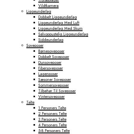
Vildtkamera
Liggeunderlag
Dobbelt Liggeunderlag
Liggeunderlag Med Luft
Liggeunderlag Med Skum
Selvoppustelig Liggeunderlag
Siddeunderlag
Soveposer
Børnesoveposer
Dobbelt Soveposer
Dunsoveposer
Fibersoveposer
Lagenposer
Sæsoner Soveposer
Sommersoveposer
Tilbehør Til Soveposer
Vintersoveposer
Telte
1 Personers Telte
2 Personers Telte
3 Personers Telte
4 Personers Telte
5-8 Personers Telte