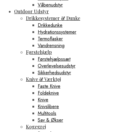
Våbenudstyr
Outdoor Udstyr
Drikkesystemer & Dunke
Drikkedunke
Hydrationssystemer
Termoflasker
Vandrensning
Førstehjælp
Førstehjælpssæt
Overlevelsesudstyr
Sikkerhedsudstyr
Knive & Værktøj
Faste Knive
Foldeknive
Knive
Knivslibere
Multitools
Sav & Økser
Kogegrej