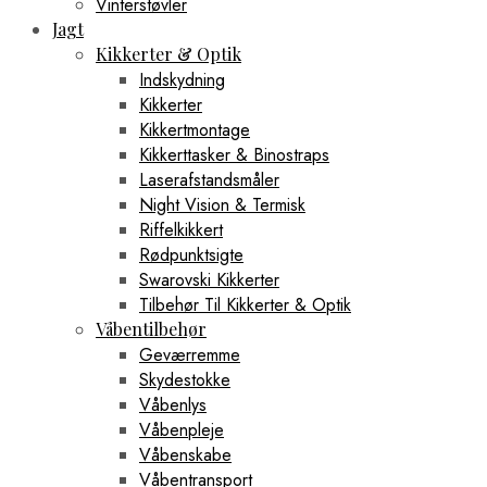
Vinterstøvler
Jagt
Kikkerter & Optik
Indskydning
Kikkerter
Kikkertmontage
Kikkerttasker & Binostraps
Laserafstandsmåler
Night Vision & Termisk
Riffelkikkert
Rødpunktsigte
Swarovski Kikkerter
Tilbehør Til Kikkerter & Optik
Våbentilbehør
Geværremme
Skydestokke
Våbenlys
Våbenpleje
Våbenskabe
Våbentransport