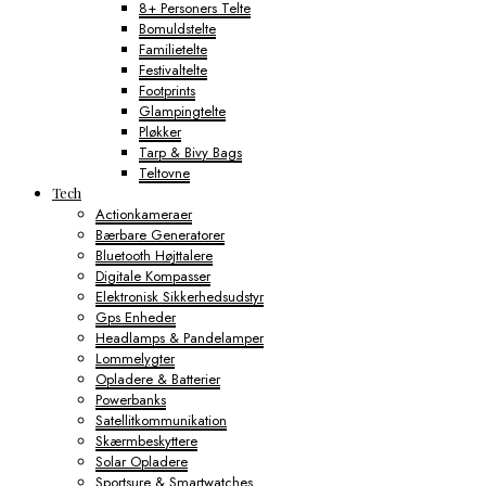
8+ Personers Telte
Bomuldstelte
Familietelte
Festivaltelte
Footprints
Glampingtelte
Pløkker
Tarp & Bivy Bags
Teltovne
Tech
Actionkameraer
Bærbare Generatorer
Bluetooth Højttalere
Digitale Kompasser
Elektronisk Sikkerhedsudstyr
Gps Enheder
Headlamps & Pandelamper
Lommelygter
Opladere & Batterier
Powerbanks
Satellitkommunikation
Skærmbeskyttere
Solar Opladere
Sportsure & Smartwatches