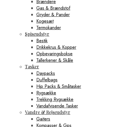
Brændere
Gas & Brændstof
Gryder & Pander
Kogesæt
Termokander
Spiseudstyr
Bestik
Drikkekrus & Kopper
Opbevaringsbokse
Tallerkener & Skåle
Tasker
Daypacks
Duffelbags
Hip Packs & Småtasker
Rygsække
Trekking Rygsække
Vandafvisende Tasker
Vandre & Rejseudstyr
Gaiters
Kompasser & Gps