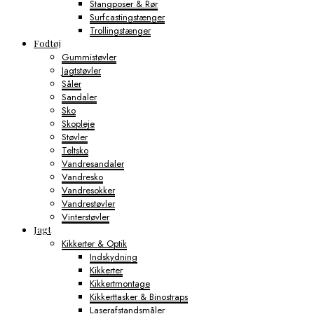
Stangposer & Rør
Surfcastingstænger
Trollingstænger
Fodtøj
Gummistøvler
Jagtstøvler
Såler
Sandaler
Sko
Skopleje
Støvler
Teltsko
Vandresandaler
Vandresko
Vandresokker
Vandrestøvler
Vinterstøvler
Jagt
Kikkerter & Optik
Indskydning
Kikkerter
Kikkertmontage
Kikkerttasker & Binostraps
Laserafstandsmåler