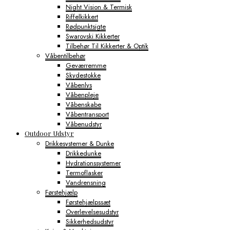
Night Vision & Termisk
Riffelkikkert
Rødpunktsigte
Swarovski Kikkerter
Tilbehør Til Kikkerter & Optik
Våbentilbehør
Geværremme
Skydestokke
Våbenlys
Våbenpleje
Våbenskabe
Våbentransport
Våbenudstyr
Outdoor Udstyr
Drikkesystemer & Dunke
Drikkedunke
Hydrationssystemer
Termoflasker
Vandrensning
Førstehjælp
Førstehjælpssæt
Overlevelsesudstyr
Sikkerhedsudstyr