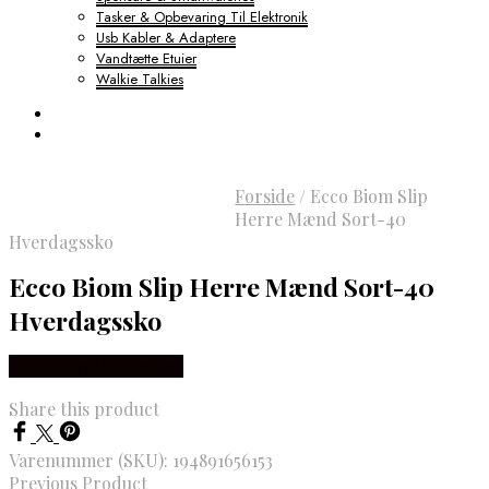
Tasker & Opbevaring Til Elektronik
Usb Kabler & Adaptere
Vandtætte Etuier
Walkie Talkies
Forside
/
Ecco Biom Slip
Herre Mænd Sort-40
Hverdagssko
Ecco Biom Slip Herre Mænd Sort-40
Hverdagssko
Købes hos Outdoornu
Share this product
Varenummer (SKU):
194891656153
Previous Product