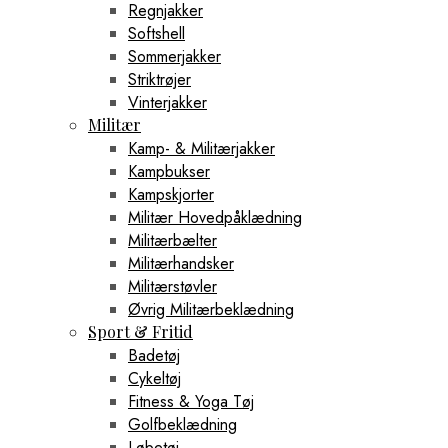
Regnjakker
Softshell
Sommerjakker
Striktrøjer
Vinterjakker
Militær
Kamp- & Militærjakker
Kampbukser
Kampskjorter
Militær Hovedpåklædning
Militærbælter
Militærhandsker
Militærstøvler
Øvrig Militærbeklædning
Sport & Fritid
Badetøj
Cykeltøj
Fitness & Yoga Tøj
Golfbeklædning
Løbetøj