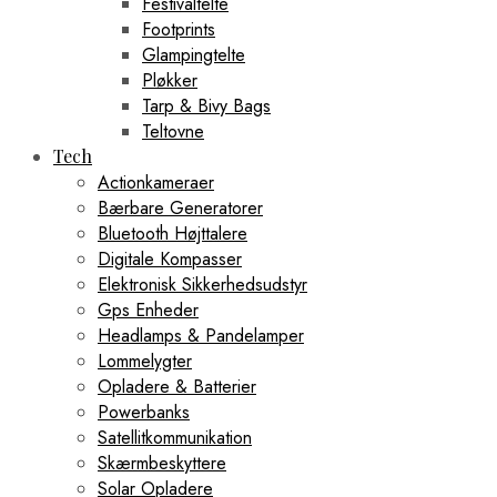
Festivaltelte
Footprints
Glampingtelte
Pløkker
Tarp & Bivy Bags
Teltovne
Tech
Actionkameraer
Bærbare Generatorer
Bluetooth Højttalere
Digitale Kompasser
Elektronisk Sikkerhedsudstyr
Gps Enheder
Headlamps & Pandelamper
Lommelygter
Opladere & Batterier
Powerbanks
Satellitkommunikation
Skærmbeskyttere
Solar Opladere