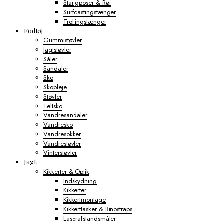
Stangposer & Rør
Surfcastingstænger
Trollingstænger
Fodtøj
Gummistøvler
Jagtstøvler
Såler
Sandaler
Sko
Skopleje
Støvler
Teltsko
Vandresandaler
Vandresko
Vandresokker
Vandrestøvler
Vinterstøvler
Jagt
Kikkerter & Optik
Indskydning
Kikkerter
Kikkertmontage
Kikkerttasker & Binostraps
Laserafstandsmåler