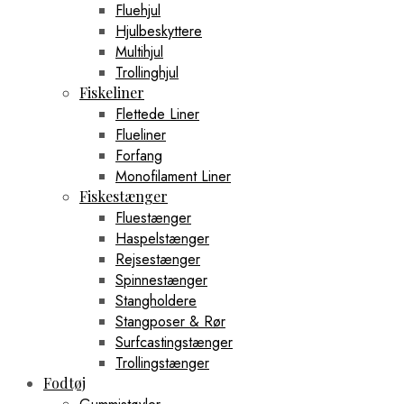
Fluehjul
Hjulbeskyttere
Multihjul
Trollinghjul
Fiskeliner
Flettede Liner
Flueliner
Forfang
Monofilament Liner
Fiskestænger
Fluestænger
Haspelstænger
Rejsestænger
Spinnestænger
Stangholdere
Stangposer & Rør
Surfcastingstænger
Trollingstænger
Fodtøj