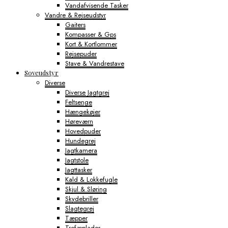
Vandafvisende Tasker
Vandre & Rejseudstyr
Gaiters
Kompasser & Gps
Kort & Kortlommer
Rejsepuder
Stave & Vandrestave
Soveudstyr
Diverse
Diverse Jagtgrej
Feltsenge
Hængekøjer
Høreværn
Hovedpuder
Hundegrej
Jagtkamera
Jagtstole
Jagttasker
Kald & Lokkefugle
Skjul & Sløring
Skydebriller
Slagtegrej
Tæpper
Trofæplader