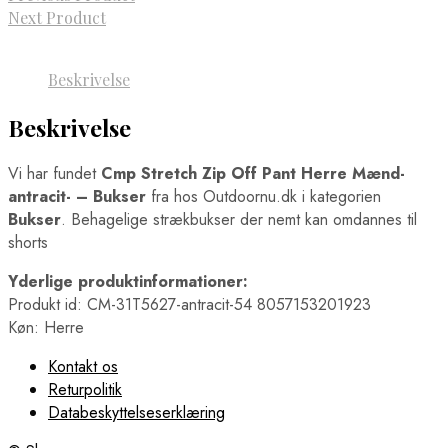
Next Product
Beskrivelse
Beskrivelse
Vi har fundet
Cmp Stretch Zip Off Pant Herre Mænd-
antracit- – Bukser
fra
hos Outdoornu.dk i kategorien
Bukser
. Behagelige strækbukser der nemt kan omdannes til
shorts
Yderlige produktinformationer:
Produkt id: CM-31T5627-antracit-54 8057153201923
Køn: Herre
Kontakt os
Returpolitik
Databeskyttelseserklæring