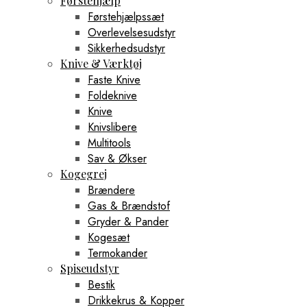
Førstehjælp
Førstehjælpssæt
Overlevelsesudstyr
Sikkerhedsudstyr
Knive & Værktøj
Faste Knive
Foldeknive
Knive
Knivslibere
Multitools
Sav & Økser
Kogegrej
Brændere
Gas & Brændstof
Gryder & Pander
Kogesæt
Termokander
Spiseudstyr
Bestik
Drikkekrus & Kopper