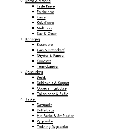
Knive & Værktøj
Faste Knive
Foldeknive
Knive
Knivslibere
Multitools
Sav & Økser
Kogegrej
Brændere
Gas & Brændstof
Gryder & Pander
Kogesæt
Termokander
Spiseudstyr
Bestik
Drikkekrus & Kopper
Opbevaringsbokse
Tallerkener & Skåle
Tasker
Daypacks
Duffelbags
Hip Packs & Småtasker
Rygsække
Trekking Rygsække