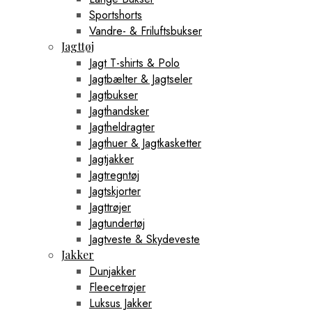
Sportshorts
Vandre- & Friluftsbukser
Jagttøj
Jagt T-shirts & Polo
Jagtbælter & Jagtseler
Jagtbukser
Jagthandsker
Jagtheldragter
Jagthuer & Jagtkasketter
Jagtjakker
Jagtregntøj
Jagtskjorter
Jagttrøjer
Jagtundertøj
Jagtveste & Skydeveste
Jakker
Dunjakker
Fleecetrøjer
Luksus Jakker