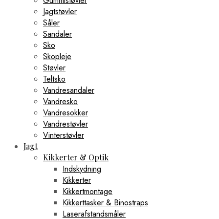
Gummistøvler
Jagtstøvler
Såler
Sandaler
Sko
Skopleje
Støvler
Teltsko
Vandresandaler
Vandresko
Vandresokker
Vandrestøvler
Vinterstøvler
Jagt
Kikkerter & Optik
Indskydning
Kikkerter
Kikkertmontage
Kikkerttasker & Binostraps
Laserafstandsmåler