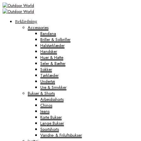
Beklædning
Accessories
Bandana
Briller & Solbriller
Halstørklæder
Handsker
Huer & Hatte
Seler & Bælter
Sokker
Tørklæder
Undertøj
Ure & Smykker
Bukser & Shorts
Arbejdsshorts
Chinos
Jeans
Korte Bukser
Lange Bukser
Sportshorts
Vandre- & Friluftsbukser