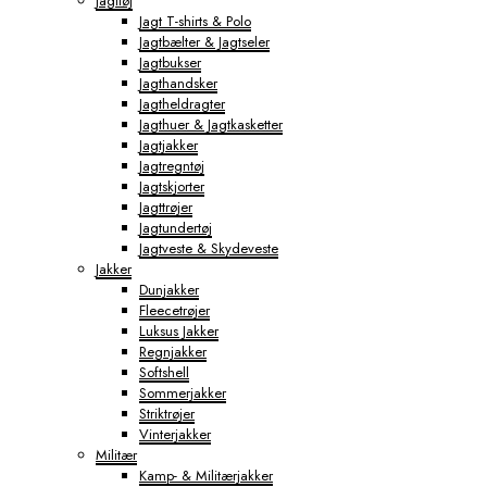
Jagttøj
Jagt T-shirts & Polo
Jagtbælter & Jagtseler
Jagtbukser
Jagthandsker
Jagtheldragter
Jagthuer & Jagtkasketter
Jagtjakker
Jagtregntøj
Jagtskjorter
Jagttrøjer
Jagtundertøj
Jagtveste & Skydeveste
Jakker
Dunjakker
Fleecetrøjer
Luksus Jakker
Regnjakker
Softshell
Sommerjakker
Striktrøjer
Vinterjakker
Militær
Kamp- & Militærjakker