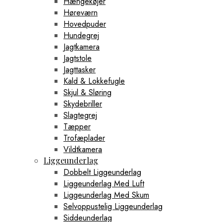
Hængekøjer
Høreværn
Hovedpuder
Hundegrej
Jagtkamera
Jagtstole
Jagttasker
Kald & Lokkefugle
Skjul & Sløring
Skydebriller
Slagtegrej
Tæpper
Trofæplader
Vildtkamera
Liggeunderlag
Dobbelt Liggeunderlag
Liggeunderlag Med Luft
Liggeunderlag Med Skum
Selvoppustelig Liggeunderlag
Siddeunderlag