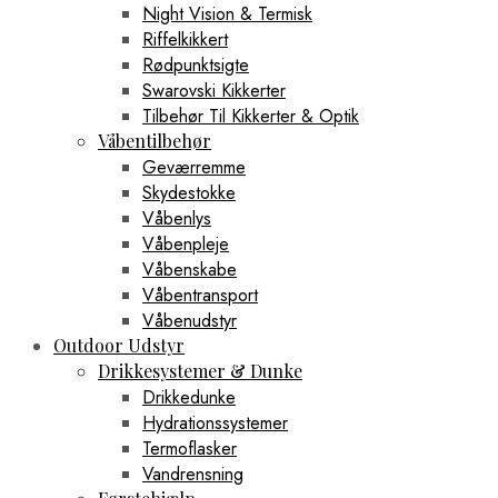
Night Vision & Termisk
Riffelkikkert
Rødpunktsigte
Swarovski Kikkerter
Tilbehør Til Kikkerter & Optik
Våbentilbehør
Geværremme
Skydestokke
Våbenlys
Våbenpleje
Våbenskabe
Våbentransport
Våbenudstyr
Outdoor Udstyr
Drikkesystemer & Dunke
Drikkedunke
Hydrationssystemer
Termoflasker
Vandrensning