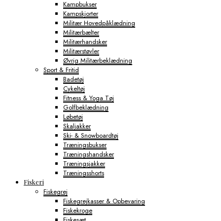
Kampbukser
Kampskjorter
Militær Hovedpåklædning
Militærbælter
Militærhandsker
Militærstøvler
Øvrig Militærbeklædning
Sport & Fritid
Badetøj
Cykeltøj
Fitness & Yoga Tøj
Golfbeklædning
Løbetøj
Skaljakker
Ski- & Snowboardtøj
Træningsbukser
Træningshandsker
Træningsjakker
Træningsshorts
Fiskeri
Fiskegrej
Fiskegrejkasser & Opbevaring
Fiskekroge
Fiskesæt