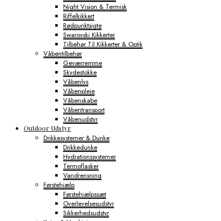
Night Vision & Termisk
Riffelkikkert
Rødpunktsigte
Swarovski Kikkerter
Tilbehør Til Kikkerter & Optik
Våbentilbehør
Geværremme
Skydestokke
Våbenlys
Våbenpleje
Våbenskabe
Våbentransport
Våbenudstyr
Outdoor Udstyr
Drikkesystemer & Dunke
Drikkedunke
Hydrationssystemer
Termoflasker
Vandrensning
Førstehjælp
Førstehjælpssæt
Overlevelsesudstyr
Sikkerhedsudstyr