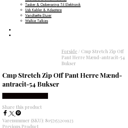
Tasker & Opbevaring Til Elektronik
Usb Kabler & Adaptere
Vandtætte Etuier
Walkie Talkies
Forside
/
Cmp Stretch Zip Off
Pant Herre Mænd-antracit-54
Bukser
Cmp Stretch Zip Off Pant Herre Mænd-
antracit-54 Bukser
Købes hos Outdoornu
Share this product
Varenummer (SKU):
8057153201923
Previous Product