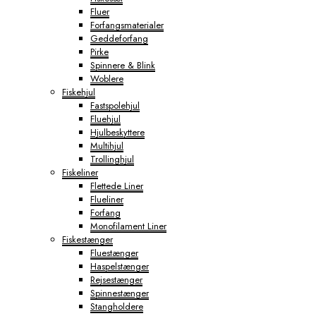
Fluer
Forfangsmaterialer
Geddeforfang
Pirke
Spinnere & Blink
Woblere
Fiskehjul
Fastspolehjul
Fluehjul
Hjulbeskyttere
Multihjul
Trollinghjul
Fiskeliner
Flettede Liner
Flueliner
Forfang
Monofilament Liner
Fiskestænger
Fluestænger
Haspelstænger
Rejsestænger
Spinnestænger
Stangholdere