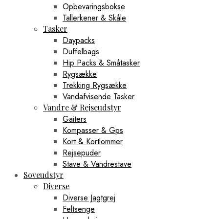
Opbevaringsbokse
Tallerkener & Skåle
Tasker
Daypacks
Duffelbags
Hip Packs & Småtasker
Rygsække
Trekking Rygsække
Vandafvisende Tasker
Vandre & Rejseudstyr
Gaiters
Kompasser & Gps
Kort & Kortlommer
Rejsepuder
Stave & Vandrestave
Soveudstyr
Diverse
Diverse Jagtgrej
Feltsenge