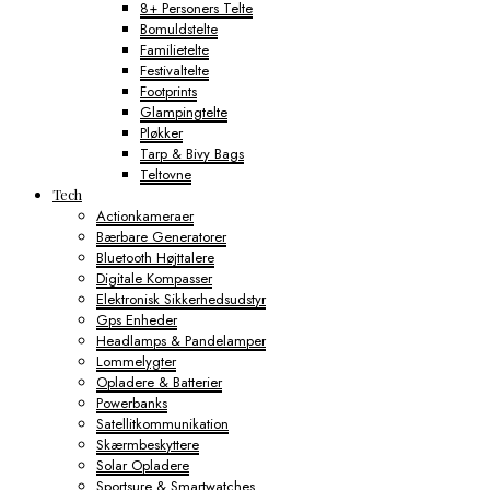
8+ Personers Telte
Bomuldstelte
Familietelte
Festivaltelte
Footprints
Glampingtelte
Pløkker
Tarp & Bivy Bags
Teltovne
Tech
Actionkameraer
Bærbare Generatorer
Bluetooth Højttalere
Digitale Kompasser
Elektronisk Sikkerhedsudstyr
Gps Enheder
Headlamps & Pandelamper
Lommelygter
Opladere & Batterier
Powerbanks
Satellitkommunikation
Skærmbeskyttere
Solar Opladere
Sportsure & Smartwatches