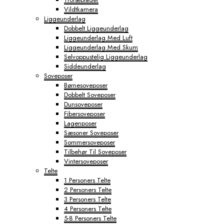
Vildtkamera
Liggeunderlag
Dobbelt Liggeunderlag
Liggeunderlag Med Luft
Liggeunderlag Med Skum
Selvoppustelig Liggeunderlag
Siddeunderlag
Soveposer
Børnesoveposer
Dobbelt Soveposer
Dunsoveposer
Fibersoveposer
Lagenposer
Sæsoner Soveposer
Sommersoveposer
Tilbehør Til Soveposer
Vintersoveposer
Telte
1 Personers Telte
2 Personers Telte
3 Personers Telte
4 Personers Telte
5-8 Personers Telte