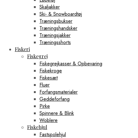
Skaljakker
Ski- & Snowboardtøj
Træningsbukser
Træningshandsker
Træningsjakker
Træningsshorts
Fiskeri
Fiskegrej
Fiskegrejkasser & Opbevaring
Fiskekroge
Fiskesæt
Fluer
Forfangsmaterialer
Geddeforfang
Pirke
Spinnere & Blink
Woblere
Fiskehjul
Fastspolehjul