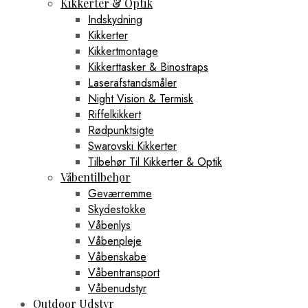
Kikkerter & Optik
Indskydning
Kikkerter
Kikkertmontage
Kikkerttasker & Binostraps
Laserafstandsmåler
Night Vision & Termisk
Riffelkikkert
Rødpunktsigte
Swarovski Kikkerter
Tilbehør Til Kikkerter & Optik
Våbentilbehør
Geværremme
Skydestokke
Våbenlys
Våbenpleje
Våbenskabe
Våbentransport
Våbenudstyr
Outdoor Udstyr