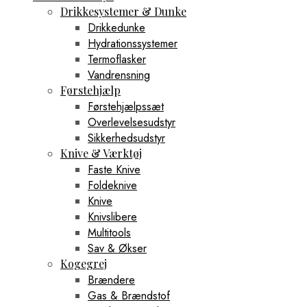
Drikkesystemer & Dunke
Drikkedunke
Hydrationssystemer
Termoflasker
Vandrensning
Førstehjælp
Førstehjælpssæt
Overlevelsesudstyr
Sikkerhedsudstyr
Knive & Værktøj
Faste Knive
Foldeknive
Knive
Knivslibere
Multitools
Sav & Økser
Kogegrej
Brændere
Gas & Brændstof