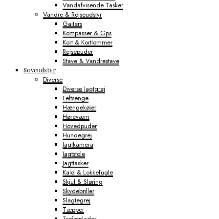
Vandafvisende Tasker
Vandre & Rejseudstyr
Gaiters
Kompasser & Gps
Kort & Kortlommer
Rejsepuder
Stave & Vandrestave
Soveudstyr
Diverse
Diverse Jagtgrej
Feltsenge
Hængekøjer
Høreværn
Hovedpuder
Hundegrej
Jagtkamera
Jagtstole
Jagttasker
Kald & Lokkefugle
Skjul & Sløring
Skydebriller
Slagtegrej
Tæpper
Trofæplader