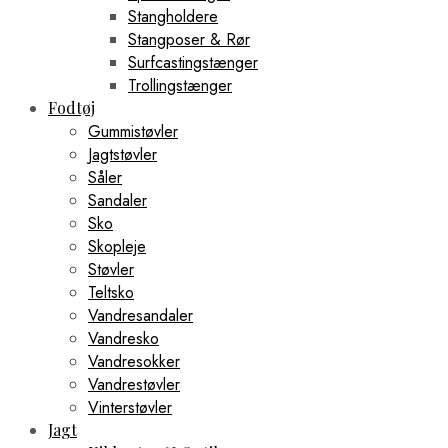
Stangholdere
Stangposer & Rør
Surfcastingstænger
Trollingstænger
Fodtøj
Gummistøvler
Jagtstøvler
Såler
Sandaler
Sko
Skopleje
Støvler
Teltsko
Vandresandaler
Vandresko
Vandresokker
Vandrestøvler
Vinterstøvler
Jagt