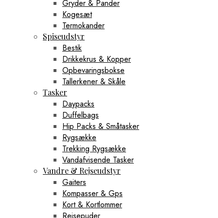
Gryder & Pander
Kogesæt
Termokander
Spiseudstyr
Bestik
Drikkekrus & Kopper
Opbevaringsbokse
Tallerkener & Skåle
Tasker
Daypacks
Duffelbags
Hip Packs & Småtasker
Rygsække
Trekking Rygsække
Vandafvisende Tasker
Vandre & Rejseudstyr
Gaiters
Kompasser & Gps
Kort & Kortlommer
Rejsepuder