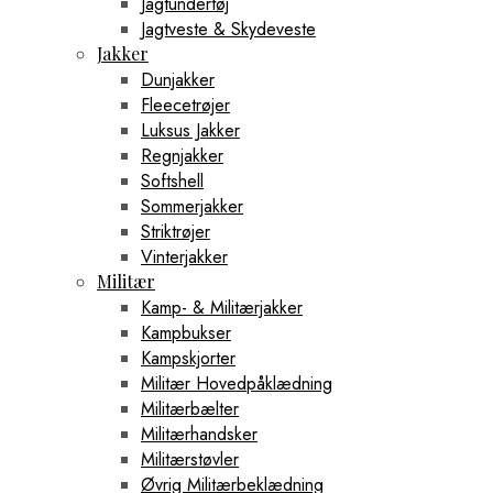
Jagtundertøj
Jagtveste & Skydeveste
Jakker
Dunjakker
Fleecetrøjer
Luksus Jakker
Regnjakker
Softshell
Sommerjakker
Striktrøjer
Vinterjakker
Militær
Kamp- & Militærjakker
Kampbukser
Kampskjorter
Militær Hovedpåklædning
Militærbælter
Militærhandsker
Militærstøvler
Øvrig Militærbeklædning