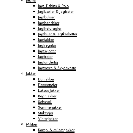
Jagttøj
Jagt T-shirts & Polo
Jagtbælter & Jagtseler
Jagtbukser
Jagthandsker
Jagtheldragter
Jagthuer & Jagtkasketter
Jagtjakker
Jagtregntøj
Jagtskjorter
Jagttrøjer
Jagtundertøj
Jagtveste & Skydeveste
Jakker
Dunjakker
Fleecetrøjer
Luksus Jakker
Regnjakker
Softshell
Sommerjakker
Striktrøjer
Vinterjakker
Militær
Kamp- & Militærjakker