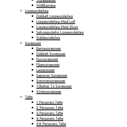
Vildtkamera
Liggeunderlag
Dobbelt Liggeunderlag
Liggeunderlag Med Luft
Liggeunderlag Med Skum
Selvoppustelig Liggeunderlag
Siddeunderlag
Soveposer
Børnesoveposer
Dobbelt Soveposer
Dunsoveposer
Fibersoveposer
Lagenposer
Sæsoner Soveposer
Sommersoveposer
Tilbehør Til Soveposer
Vintersoveposer
Telte
1 Personers Telte
2 Personers Telte
3 Personers Telte
4 Personers Telte
5-8 Personers Telte