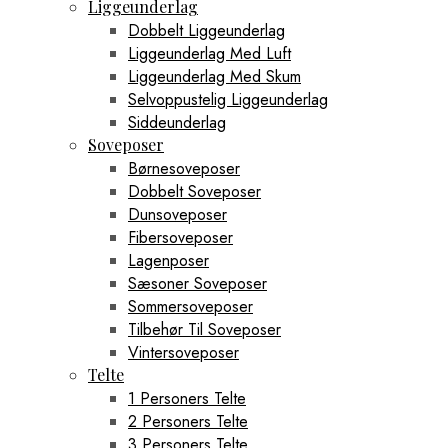
Liggeunderlag
Dobbelt Liggeunderlag
Liggeunderlag Med Luft
Liggeunderlag Med Skum
Selvoppustelig Liggeunderlag
Siddeunderlag
Soveposer
Børnesoveposer
Dobbelt Soveposer
Dunsoveposer
Fibersoveposer
Lagenposer
Sæsoner Soveposer
Sommersoveposer
Tilbehør Til Soveposer
Vintersoveposer
Telte
1 Personers Telte
2 Personers Telte
3 Personers Telte