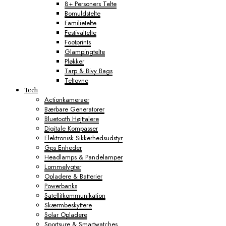
8+ Personers Telte
Bomuldstelte
Familietelte
Festivaltelte
Footprints
Glampingtelte
Pløkker
Tarp & Bivy Bags
Teltovne
Tech
Actionkameraer
Bærbare Generatorer
Bluetooth Højttalere
Digitale Kompasser
Elektronisk Sikkerhedsudstyr
Gps Enheder
Headlamps & Pandelamper
Lommelygter
Opladere & Batterier
Powerbanks
Satellitkommunikation
Skærmbeskyttere
Solar Opladere
Sportsure & Smartwatches