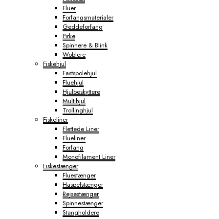
Fluer
Forfangsmaterialer
Geddeforfang
Pirke
Spinnere & Blink
Woblere
Fiskehjul
Fastspolehjul
Fluehjul
Hjulbeskyttere
Multihjul
Trollinghjul
Fiskeliner
Flettede Liner
Flueliner
Forfang
Monofilament Liner
Fiskestænger
Fluestænger
Haspelstænger
Rejsestænger
Spinnestænger
Stangholdere