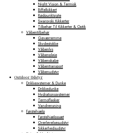
Night Vision & Termisk
Riffelkikkert
Rødpunktsigte
Swarovski Kikkerter
Tilbehør Til Kikkerter & Optik
Våbentilbehør
Geværremme
Skydestokke
Våbenlys
Våbenpleje
Våbenskabe
Våbentransport
Våbenudstyr
Outdoor Udstyr
Drikkesystemer & Dunke
Drikkedunke
Hydrationssystemer
Termoflasker
Vandrensning
Førstehjælp
Førstehjælpssæt
Overlevelsesudstyr
Sikkerhedsudstyr