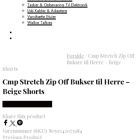
Tasker & Opbevaring Til Elektronik
Usb Kabler & Adaptere
Vandtætte Etuier
Walkie Talkies
Forside
/
Cmp Stretch Zip Off
Bukser til Herre – Beige
Shorts
Cmp Stretch Zip Off Bukser til Herre –
Beige Shorts
Købes hos Outdoornu
Share this product
Varenummer (SKU):
8059342073984
Previous Product