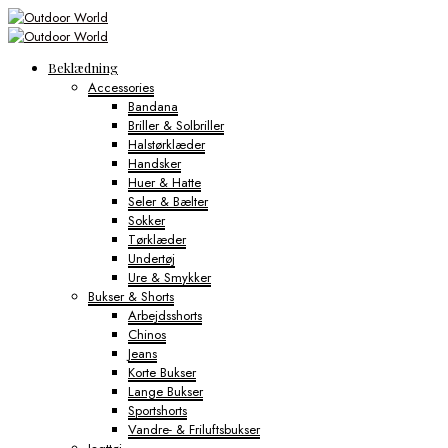
Beklædning
Accessories
Bandana
Briller & Solbriller
Halstørklæder
Handsker
Huer & Hatte
Seler & Bælter
Sokker
Tørklæder
Undertøj
Ure & Smykker
Bukser & Shorts
Arbejdsshorts
Chinos
Jeans
Korte Bukser
Lange Bukser
Sportshorts
Vandre- & Friluftsbukser