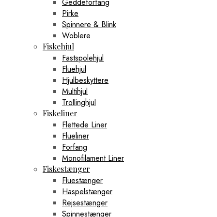
Geddeforfang
Pirke
Spinnere & Blink
Woblere
Fiskehjul
Fastspolehjul
Fluehjul
Hjulbeskyttere
Multihjul
Trollinghjul
Fiskeliner
Flettede Liner
Flueliner
Forfang
Monofilament Liner
Fiskestænger
Fluestænger
Haspelstænger
Rejsestænger
Spinnestænger