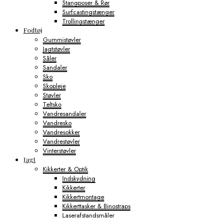
Stangposer & Rør
Surfcastingstænger
Trollingstænger
Fodtøj
Gummistøvler
Jagtstøvler
Såler
Sandaler
Sko
Skopleje
Støvler
Teltsko
Vandresandaler
Vandresko
Vandresokker
Vandrestøvler
Vinterstøvler
Jagt
Kikkerter & Optik
Indskydning
Kikkerter
Kikkertmontage
Kikkerttasker & Binostraps
Laserafstandsmåler