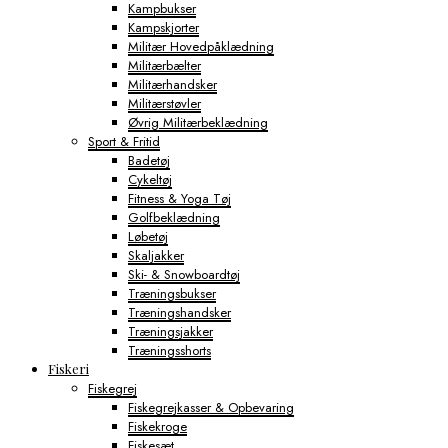
Kampbukser
Kampskjorter
Militær Hovedpåklædning
Militærbælter
Militærhandsker
Militærstøvler
Øvrig Militærbeklædning
Sport & Fritid
Badetøj
Cykeltøj
Fitness & Yoga Tøj
Golfbeklædning
Løbetøj
Skaljakker
Ski- & Snowboardtøj
Træningsbukser
Træningshandsker
Træningsjakker
Træningsshorts
Fiskeri
Fiskegrej
Fiskegrejkasser & Opbevaring
Fiskekroge
Fiskesæt