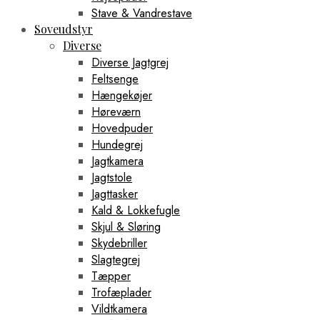
Stave & Vandrestave
Soveudstyr
Diverse
Diverse Jagtgrej
Feltsenge
Hængekøjer
Høreværn
Hovedpuder
Hundegrej
Jagtkamera
Jagtstole
Jagttasker
Kald & Lokkefugle
Skjul & Sløring
Skydebriller
Slagtegrej
Tæpper
Trofæplader
Vildtkamera