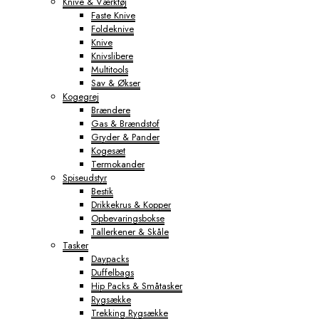
Knive & Værktøj
Faste Knive
Foldeknive
Knive
Knivslibere
Multitools
Sav & Økser
Kogegrej
Brændere
Gas & Brændstof
Gryder & Pander
Kogesæt
Termokander
Spiseudstyr
Bestik
Drikkekrus & Kopper
Opbevaringsbokse
Tallerkener & Skåle
Tasker
Daypacks
Duffelbags
Hip Packs & Småtasker
Rygsække
Trekking Rygsække