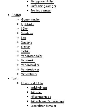
Stangposer & Rør
Surfcastingstænger
Trollingstænger
Fodtøj
Gummistøvler
Jagtstøvler
Såler
Sandaler
Sko
Skopleje
Støvler
Teltsko
Vandresandaler
Vandresko
Vandresokker
Vandrestøvler
Vinterstøvler
Jagt
Kikkerter & Optik
Indskydning
Kikkerter
Kikkertmontage
Kikkerttasker & Binostraps
Laserafstandsmåler