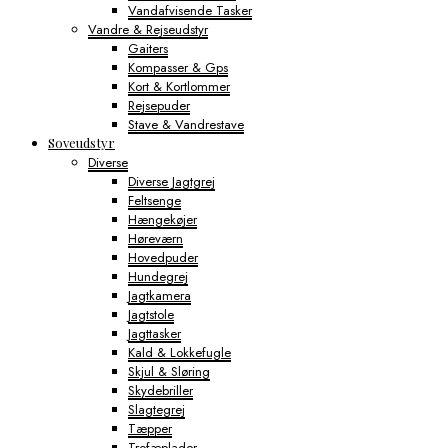
Vandafvisende Tasker
Vandre & Rejseudstyr
Gaiters
Kompasser & Gps
Kort & Kortlommer
Rejsepuder
Stave & Vandrestave
Soveudstyr
Diverse
Diverse Jagtgrej
Feltsenge
Hængekøjer
Høreværn
Hovedpuder
Hundegrej
Jagtkamera
Jagtstole
Jagttasker
Kald & Lokkefugle
Skjul & Sløring
Skydebriller
Slagtegrej
Tæpper
Trofæplader