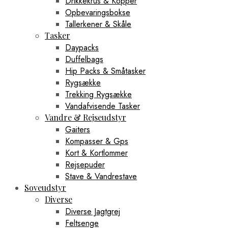
Drikkekrus & Kopper
Opbevaringsbokse
Tallerkener & Skåle
Tasker
Daypacks
Duffelbags
Hip Packs & Småtasker
Rygsække
Trekking Rygsække
Vandafvisende Tasker
Vandre & Rejseudstyr
Gaiters
Kompasser & Gps
Kort & Kortlommer
Rejsepuder
Stave & Vandrestave
Soveudstyr
Diverse
Diverse Jagtgrej
Feltsenge