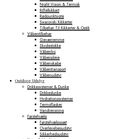
Night Vision & Termisk
Riffelkikkert
Rødpunktsigte
Swarovski Kikkerter
Tilbehør Til Kikkerter & Optik
Våbentilbehør
Geværremme
Skydestokke
Våbenlys
Våbenpleje
Våbenskabe
Våbentransport
Våbenudstyr
Outdoor Udstyr
Drikkesystemer & Dunke
Drikkedunke
Hydrationssystemer
Termoflasker
Vandrensning
Førstehjælp
Førstehjælpssæt
Overlevelsesudstyr
Sikkerhedsudstyr