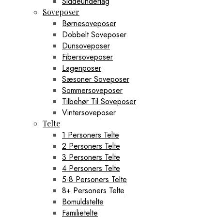
Siddeunderlag
Soveposer
Børnesoveposer
Dobbelt Soveposer
Dunsoveposer
Fibersoveposer
Lagenposer
Sæsoner Soveposer
Sommersoveposer
Tilbehør Til Soveposer
Vintersoveposer
Telte
1 Personers Telte
2 Personers Telte
3 Personers Telte
4 Personers Telte
5-8 Personers Telte
8+ Personers Telte
Bomuldstelte
Familietelte