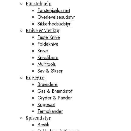
Førstehjælp
Førstehjælpssæt
Overlevelsesudstyr
Sikkerhedsudstyr
Knive & Værktøj
Faste Knive
Foldeknive
Knive
Knivslibere
Multitools
Sav & Økser
Kogegrej
Brændere
Gas & Brændstof
Gryder & Pander
Kogesæt
Termokander
Spiseudstyr
Bestik