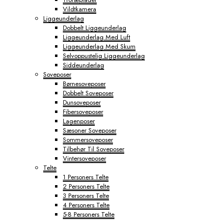
Vildtkamera
Liggeunderlag
Dobbelt Liggeunderlag
Liggeunderlag Med Luft
Liggeunderlag Med Skum
Selvoppustelig Liggeunderlag
Siddeunderlag
Soveposer
Børnesoveposer
Dobbelt Soveposer
Dunsoveposer
Fibersoveposer
Lagenposer
Sæsoner Soveposer
Sommersoveposer
Tilbehør Til Soveposer
Vintersoveposer
Telte
1 Personers Telte
2 Personers Telte
3 Personers Telte
4 Personers Telte
5-8 Personers Telte