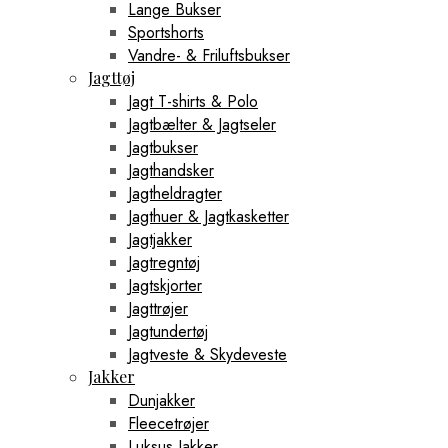
Lange Bukser
Sportshorts
Vandre- & Friluftsbukser
Jagttøj
Jagt T-shirts & Polo
Jagtbælter & Jagtseler
Jagtbukser
Jagthandsker
Jagtheldragter
Jagthuer & Jagtkasketter
Jagtjakker
Jagtregntøj
Jagtskjorter
Jagttrøjer
Jagtundertøj
Jagtveste & Skydeveste
Jakker
Dunjakker
Fleecetrøjer
Luksus Jakker