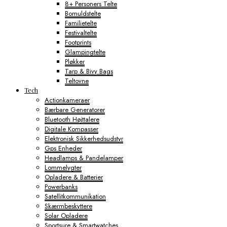
8+ Personers Telte
Bomuldstelte
Familietelte
Festivaltelte
Footprints
Glampingtelte
Pløkker
Tarp & Bivy Bags
Teltovne
Tech
Actionkameraer
Bærbare Generatorer
Bluetooth Højttalere
Digitale Kompasser
Elektronisk Sikkerhedsudstyr
Gps Enheder
Headlamps & Pandelamper
Lommelygter
Opladere & Batterier
Powerbanks
Satellitkommunikation
Skærmbeskyttere
Solar Opladere
Sportsure & Smartwatches