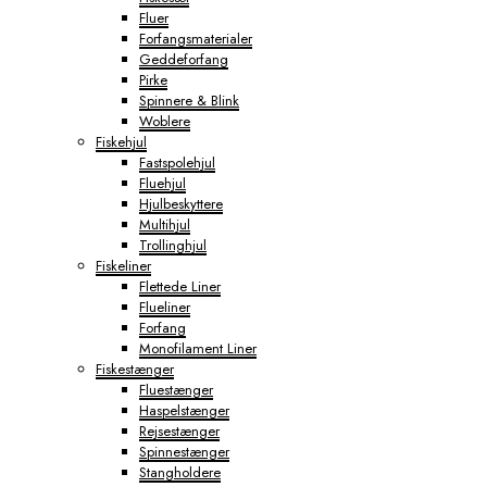
Fluer
Forfangsmaterialer
Geddeforfang
Pirke
Spinnere & Blink
Woblere
Fiskehjul
Fastspolehjul
Fluehjul
Hjulbeskyttere
Multihjul
Trollinghjul
Fiskeliner
Flettede Liner
Flueliner
Forfang
Monofilament Liner
Fiskestænger
Fluestænger
Haspelstænger
Rejsestænger
Spinnestænger
Stangholdere