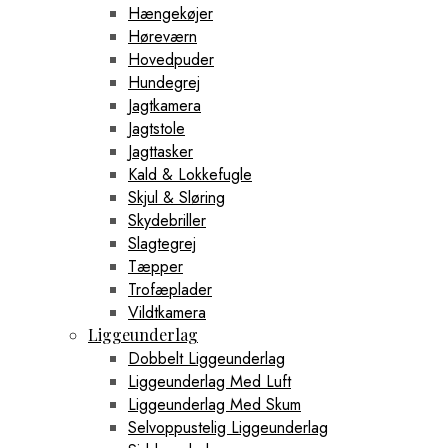
Hængekøjer
Høreværn
Hovedpuder
Hundegrej
Jagtkamera
Jagtstole
Jagttasker
Kald & Lokkefugle
Skjul & Sløring
Skydebriller
Slagtegrej
Tæpper
Trofæplader
Vildtkamera
Liggeunderlag
Dobbelt Liggeunderlag
Liggeunderlag Med Luft
Liggeunderlag Med Skum
Selvoppustelig Liggeunderlag