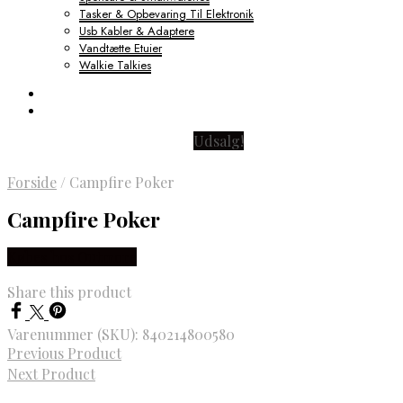
Tasker & Opbevaring Til Elektronik
Usb Kabler & Adaptere
Vandtætte Etuier
Walkie Talkies
Udsalg!
Forside
/
Campfire Poker
Campfire Poker
Købes hos Outmore
Share this product
Varenummer (SKU):
840214800580
Previous Product
Next Product