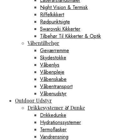
Laserafstandsmåler
Night Vision & Termisk
Riffelkikkert
Rødpunktsigte
Swarovski Kikkerter
Tilbehør Til Kikkerter & Optik
Våbentilbehør
Geværremme
Skydestokke
Våbenlys
Våbenpleje
Våbenskabe
Våbentransport
Våbenudstyr
Outdoor Udstyr
Drikkesystemer & Dunke
Drikkedunke
Hydrationssystemer
Termoflasker
Vandrensning