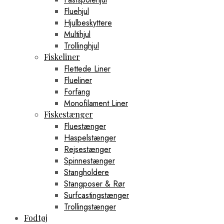
Fluehjul
Hjulbeskyttere
Multihjul
Trollinghjul
Fiskeliner
Flettede Liner
Flueliner
Forfang
Monofilament Liner
Fiskestænger
Fluestænger
Haspelstænger
Rejsestænger
Spinnestænger
Stangholdere
Stangposer & Rør
Surfcastingstænger
Trollingstænger
Fodtøj