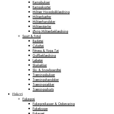
Kampbukser
Kampskjorter
Militær Hovedpåklædning
Militærbælter
Militærhandsker
Militærstøvler
Øvrig Militærbeklædning
Sport & Fritid
Badetøj
Cykeltøj
Fitness & Yoga Tøj
Golfbeklædning
Løbetøj
Skaljakker
Ski- & Snowboardtøj
Træningsbukser
Træningshandsker
Træningsjakker
Træningsshorts
Fiskeri
Fiskegrej
Fiskegrejkasser & Opbevaring
Fiskekroge
Fiskesæt