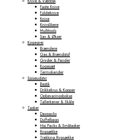
Knive & Værktøj
Faste Knive
Foldeknive
Knive
Knivslibere
Multitools
Sav & Økser
Kogegrej
Brændere
Gas & Brændstof
Gryder & Pander
Kogesæt
Termokander
Spiseudstyr
Bestik
Drikkekrus & Kopper
Opbevaringsbokse
Tallerkener & Skåle
Tasker
Daypacks
Duffelbags
Hip Packs & Småtasker
Rygsække
Trekking Rygsække