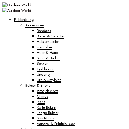
Beklædning
Accessories
Bandana
Briller & Solbriller
Halstørklæder
Handsker
Huer & Hatte
Seler & Bælter
Sokker
Tørklæder
Undertøj
Ure & Smykker
Bukser & Shorts
Arbejdsshorts
Chinos
Jeans
Korte Bukser
Lange Bukser
Sportshorts
Vandre- & Friluftsbukser