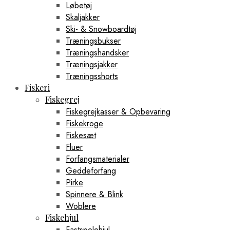
Løbetøj
Skaljakker
Ski- & Snowboardtøj
Træningsbukser
Træningshandsker
Træningsjakker
Træningsshorts
Fiskeri
Fiskegrej
Fiskegrejkasser & Opbevaring
Fiskekroge
Fiskesæt
Fluer
Forfangsmaterialer
Geddeforfang
Pirke
Spinnere & Blink
Woblere
Fiskehjul
Fastspolehjul