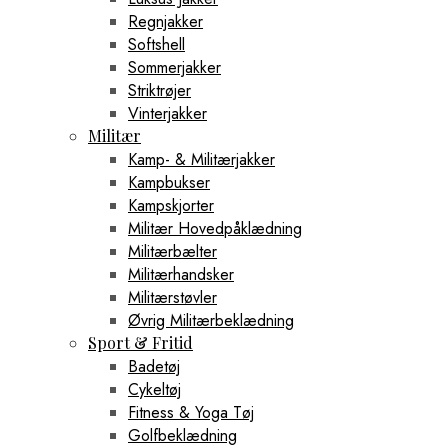
Regnjakker
Softshell
Sommerjakker
Striktrøjer
Vinterjakker
Militær
Kamp- & Militærjakker
Kampbukser
Kampskjorter
Militær Hovedpåklædning
Militærbælter
Militærhandsker
Militærstøvler
Øvrig Militærbeklædning
Sport & Fritid
Badetøj
Cykeltøj
Fitness & Yoga Tøj
Golfbeklædning