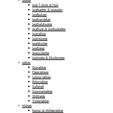
Jagttøj
Jagt T-shirts & Polo
Jagtbælter & Jagtseler
Jagtbukser
Jagthandsker
Jagtheldragter
Jagthuer & Jagtkasketter
Jagtjakker
Jagtregntøj
Jagtskjorter
Jagttrøjer
Jagtundertøj
Jagtveste & Skydeveste
Jakker
Dunjakker
Fleecetrøjer
Luksus Jakker
Regnjakker
Softshell
Sommerjakker
Striktrøjer
Vinterjakker
Militær
Kamp- & Militærjakker