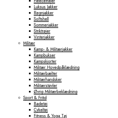
Fleecetrøjer
Luksus Jakker
Regnjakker
Softshell
Sommerjakker
Striktrøjer
Vinterjakker
Militær
Kamp- & Militærjakker
Kampbukser
Kampskjorter
Militær Hovedpåklædning
Militærbælter
Militærhandsker
Militærstøvler
Øvrig Militærbeklædning
Sport & Fritid
Badetøj
Cykeltøj
Fitness & Yoga Tøj