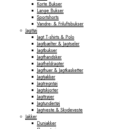
Korte Bukser
Lange Bukser
Sportshorts
Vandre- & Friluftsbukser
Jagttøj
Jagt T-shirts & Polo
Jagtbælter & Jagtseler
Jagtbukser
Jagthandsker
Jagtheldragter
Jagthuer & Jagtkasketter
Jagtjakker
Jagtregntøj
Jagtskjorter
Jagttrøjer
Jagtundertøj
Jagtveste & Skydeveste
Jakker
Dunjakker