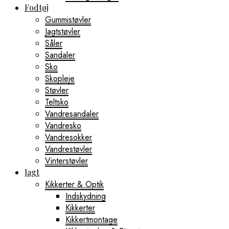
Fodtøj
Gummistøvler
Jagtstøvler
Såler
Sandaler
Sko
Skopleje
Støvler
Teltsko
Vandresandaler
Vandresko
Vandresokker
Vandrestøvler
Vinterstøvler
Jagt
Kikkerter & Optik
Indskydning
Kikkerter
Kikkertmontage