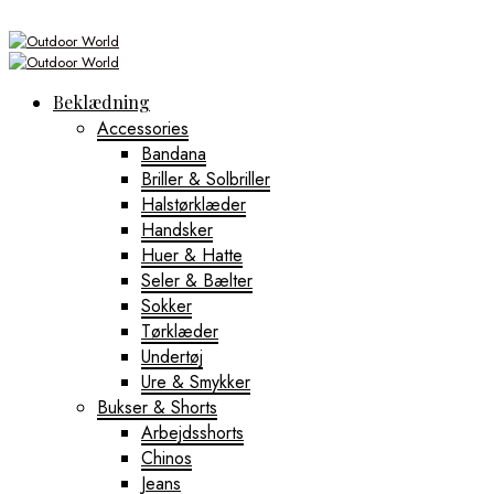
Beklædning
Accessories
Bandana
Briller & Solbriller
Halstørklæder
Handsker
Huer & Hatte
Seler & Bælter
Sokker
Tørklæder
Undertøj
Ure & Smykker
Bukser & Shorts
Arbejdsshorts
Chinos
Jeans