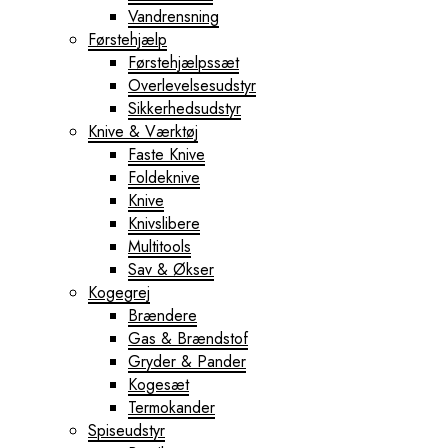
Vandrensning
Førstehjælp
Førstehjælpssæt
Overlevelsesudstyr
Sikkerhedsudstyr
Knive & Værktøj
Faste Knive
Foldeknive
Knive
Knivslibere
Multitools
Sav & Økser
Kogegrej
Brændere
Gas & Brændstof
Gryder & Pander
Kogesæt
Termokander
Spiseudstyr