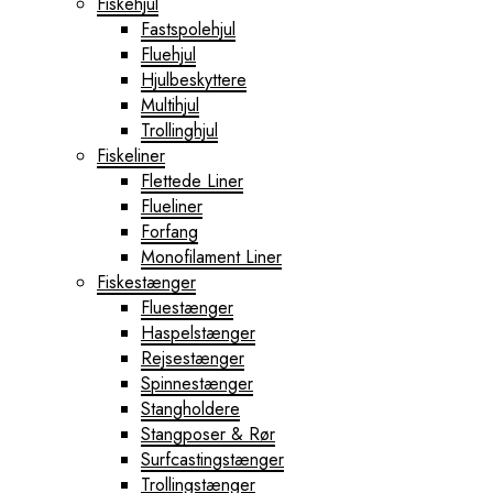
Fiskehjul
Fastspolehjul
Fluehjul
Hjulbeskyttere
Multihjul
Trollinghjul
Fiskeliner
Flettede Liner
Flueliner
Forfang
Monofilament Liner
Fiskestænger
Fluestænger
Haspelstænger
Rejsestænger
Spinnestænger
Stangholdere
Stangposer & Rør
Surfcastingstænger
Trollingstænger