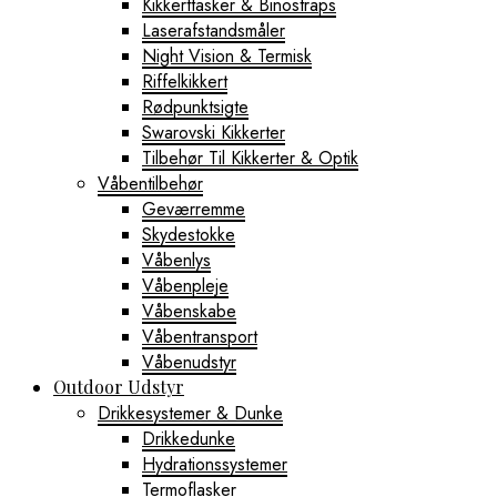
Kikkerttasker & Binostraps
Laserafstandsmåler
Night Vision & Termisk
Riffelkikkert
Rødpunktsigte
Swarovski Kikkerter
Tilbehør Til Kikkerter & Optik
Våbentilbehør
Geværremme
Skydestokke
Våbenlys
Våbenpleje
Våbenskabe
Våbentransport
Våbenudstyr
Outdoor Udstyr
Drikkesystemer & Dunke
Drikkedunke
Hydrationssystemer
Termoflasker