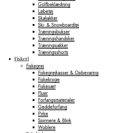
Golfbeklædning
Løbetøj
Skaljakker
Ski- & Snowboardtøj
Træningsbukser
Træningshandsker
Træningsjakker
Træningsshorts
Fiskeri
Fiskegrej
Fiskegrejkasser & Opbevaring
Fiskekroge
Fiskesæt
Fluer
Forfangsmaterialer
Geddeforfang
Pirke
Spinnere & Blink
Woblere