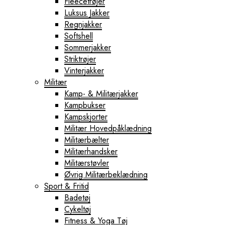
Fleecetrøjer
Luksus Jakker
Regnjakker
Softshell
Sommerjakker
Striktrøjer
Vinterjakker
Militær
Kamp- & Militærjakker
Kampbukser
Kampskjorter
Militær Hovedpåklædning
Militærbælter
Militærhandsker
Militærstøvler
Øvrig Militærbeklædning
Sport & Fritid
Badetøj
Cykeltøj
Fitness & Yoga Tøj