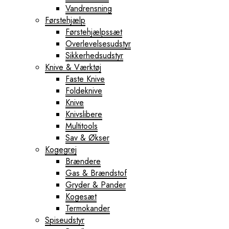
Vandrensning
Førstehjælp
Førstehjælpssæt
Overlevelsesudstyr
Sikkerhedsudstyr
Knive & Værktøj
Faste Knive
Foldeknive
Knive
Knivslibere
Multitools
Sav & Økser
Kogegrej
Brændere
Gas & Brændstof
Gryder & Pander
Kogesæt
Termokander
Spiseudstyr