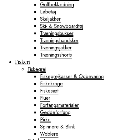
Golfbeklædning
Løbetøj
Skaljakker
Ski- & Snowboardtøj
Træningsbukser
Træningshandsker
Træningsjakker
Træningsshorts
Fiskeri
Fiskegrej
Fiskegrejkasser & Opbevaring
Fiskekroge
Fiskesæt
Fluer
Forfangsmaterialer
Geddeforfang
Pirke
Spinnere & Blink
Woblere