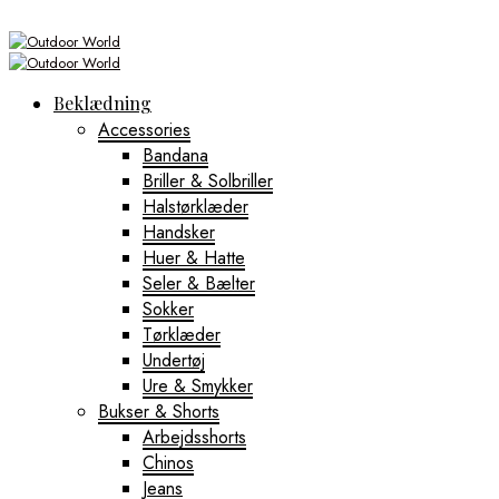
Beklædning
Accessories
Bandana
Briller & Solbriller
Halstørklæder
Handsker
Huer & Hatte
Seler & Bælter
Sokker
Tørklæder
Undertøj
Ure & Smykker
Bukser & Shorts
Arbejdsshorts
Chinos
Jeans