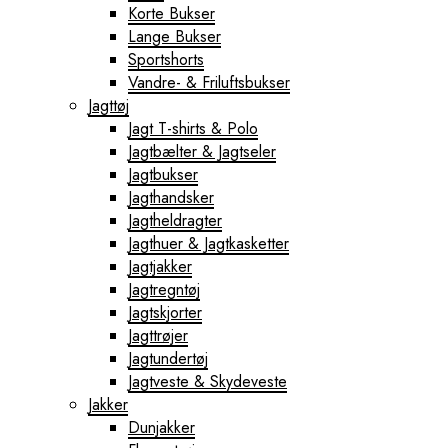
Korte Bukser
Lange Bukser
Sportshorts
Vandre- & Friluftsbukser
Jagttøj
Jagt T-shirts & Polo
Jagtbælter & Jagtseler
Jagtbukser
Jagthandsker
Jagtheldragter
Jagthuer & Jagtkasketter
Jagtjakker
Jagtregntøj
Jagtskjorter
Jagttrøjer
Jagtundertøj
Jagtveste & Skydeveste
Jakker
Dunjakker