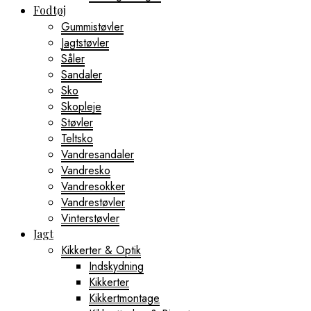
Fodtøj
Gummistøvler
Jagtstøvler
Såler
Sandaler
Sko
Skopleje
Støvler
Teltsko
Vandresandaler
Vandresko
Vandresokker
Vandrestøvler
Vinterstøvler
Jagt
Kikkerter & Optik
Indskydning
Kikkerter
Kikkertmontage