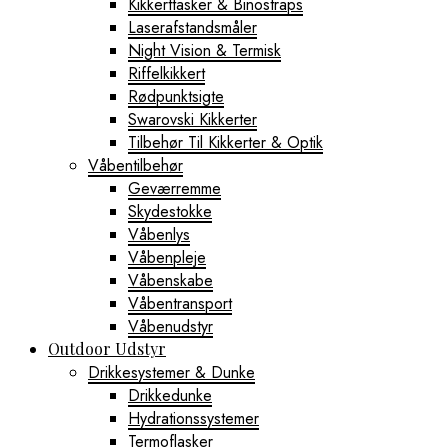
Kikkerttasker & Binostraps
Laserafstandsmåler
Night Vision & Termisk
Riffelkikkert
Rødpunktsigte
Swarovski Kikkerter
Tilbehør Til Kikkerter & Optik
Våbentilbehør
Geværremme
Skydestokke
Våbenlys
Våbenpleje
Våbenskabe
Våbentransport
Våbenudstyr
Outdoor Udstyr
Drikkesystemer & Dunke
Drikkedunke
Hydrationssystemer
Termoflasker