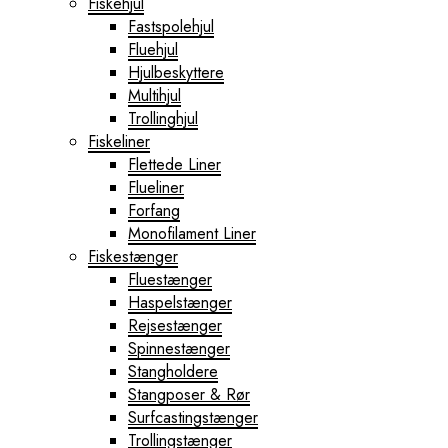
Fiskehjul
Fastspolehjul
Fluehjul
Hjulbeskyttere
Multihjul
Trollinghjul
Fiskeliner
Flettede Liner
Flueliner
Forfang
Monofilament Liner
Fiskestænger
Fluestænger
Haspelstænger
Rejsestænger
Spinnestænger
Stangholdere
Stangposer & Rør
Surfcastingstænger
Trollingstænger