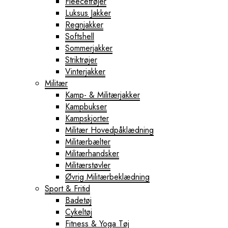
Fleecetrøjer
Luksus Jakker
Regnjakker
Softshell
Sommerjakker
Striktrøjer
Vinterjakker
Militær
Kamp- & Militærjakker
Kampbukser
Kampskjorter
Militær Hovedpåklædning
Militærbælter
Militærhandsker
Militærstøvler
Øvrig Militærbeklædning
Sport & Fritid
Badetøj
Cykeltøj
Fitness & Yoga Tøj