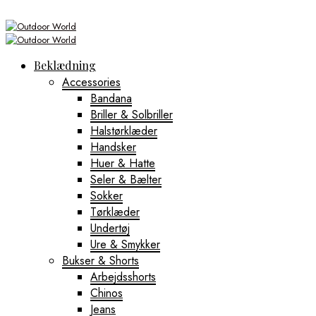
Beklædning
Accessories
Bandana
Briller & Solbriller
Halstørklæder
Handsker
Huer & Hatte
Seler & Bælter
Sokker
Tørklæder
Undertøj
Ure & Smykker
Bukser & Shorts
Arbejdsshorts
Chinos
Jeans