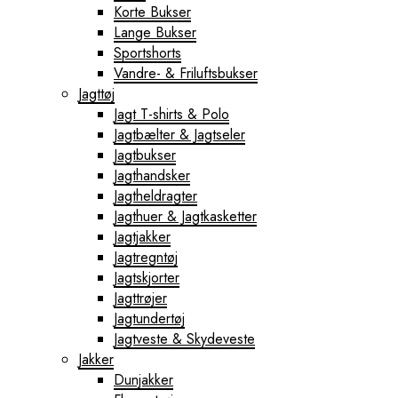
Korte Bukser
Lange Bukser
Sportshorts
Vandre- & Friluftsbukser
Jagttøj
Jagt T-shirts & Polo
Jagtbælter & Jagtseler
Jagtbukser
Jagthandsker
Jagtheldragter
Jagthuer & Jagtkasketter
Jagtjakker
Jagtregntøj
Jagtskjorter
Jagttrøjer
Jagtundertøj
Jagtveste & Skydeveste
Jakker
Dunjakker