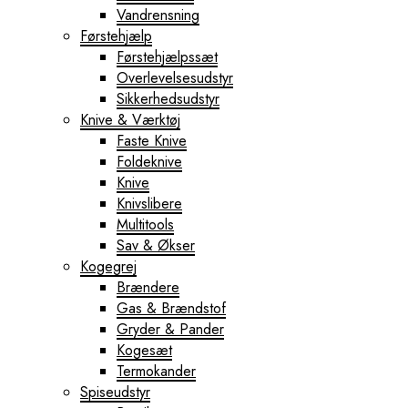
Vandrensning
Førstehjælp
Førstehjælpssæt
Overlevelsesudstyr
Sikkerhedsudstyr
Knive & Værktøj
Faste Knive
Foldeknive
Knive
Knivslibere
Multitools
Sav & Økser
Kogegrej
Brændere
Gas & Brændstof
Gryder & Pander
Kogesæt
Termokander
Spiseudstyr