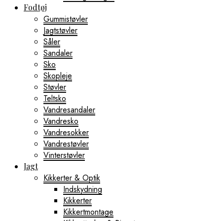
Fodtøj
Gummistøvler
Jagtstøvler
Såler
Sandaler
Sko
Skopleje
Støvler
Teltsko
Vandresandaler
Vandresko
Vandresokker
Vandrestøvler
Vinterstøvler
Jagt
Kikkerter & Optik
Indskydning
Kikkerter
Kikkertmontage