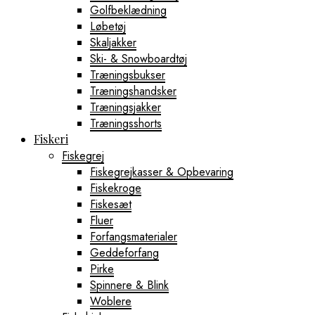
Golfbeklædning
Løbetøj
Skaljakker
Ski- & Snowboardtøj
Træningsbukser
Træningshandsker
Træningsjakker
Træningsshorts
Fiskeri
Fiskegrej
Fiskegrejkasser & Opbevaring
Fiskekroge
Fiskesæt
Fluer
Forfangsmaterialer
Geddeforfang
Pirke
Spinnere & Blink
Woblere