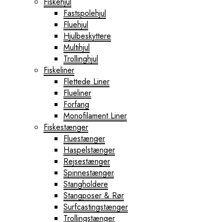
Fiskehjul
Fastspolehjul
Fluehjul
Hjulbeskyttere
Multihjul
Trollinghjul
Fiskeliner
Flettede Liner
Flueliner
Forfang
Monofilament Liner
Fiskestænger
Fluestænger
Haspelstænger
Rejsestænger
Spinnestænger
Stangholdere
Stangposer & Rør
Surfcastingstænger
Trollingstænger