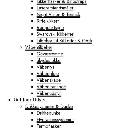
Kikkerttasker & Binostraps
Laserafstandsmåler
Night Vision & Termisk
Riffelkikkert
Rødpunktsigte
Swarovski Kikkerter
Tilbehør Til Kikkerter & Optik
Våbentilbehør
Geværremme
Skydestokke
Våbenlys
Våbenpleje
Våbenskabe
Våbentransport
Våbenudstyr
Outdoor Udstyr
Drikkesystemer & Dunke
Drikkedunke
Hydrationssystemer
Termoflasker