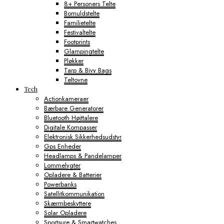
8+ Personers Telte
Bomuldstelte
Familietelte
Festivaltelte
Footprints
Glampingtelte
Pløkker
Tarp & Bivy Bags
Teltovne
Tech
Actionkameraer
Bærbare Generatorer
Bluetooth Højttalere
Digitale Kompasser
Elektronisk Sikkerhedsudstyr
Gps Enheder
Headlamps & Pandelamper
Lommelygter
Opladere & Batterier
Powerbanks
Satellitkommunikation
Skærmbeskyttere
Solar Opladere
Sportsure & Smartwatches