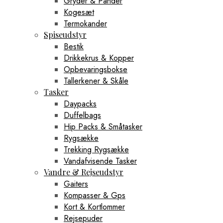
Gryder & Pander
Kogesæt
Termokander
Spiseudstyr
Bestik
Drikkekrus & Kopper
Opbevaringsbokse
Tallerkener & Skåle
Tasker
Daypacks
Duffelbags
Hip Packs & Småtasker
Rygsække
Trekking Rygsække
Vandafvisende Tasker
Vandre & Rejseudstyr
Gaiters
Kompasser & Gps
Kort & Kortlommer
Rejsepuder