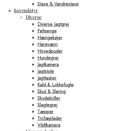
Stave & Vandrestave
Soveudstyr
Diverse
Diverse Jagtgrej
Feltsenge
Hængekøjer
Høreværn
Hovedpuder
Hundegrej
Jagtkamera
Jagtstole
Jagttasker
Kald & Lokkefugle
Skjul & Sløring
Skydebriller
Slagtegrej
Tæpper
Trofæplader
Vildtkamera