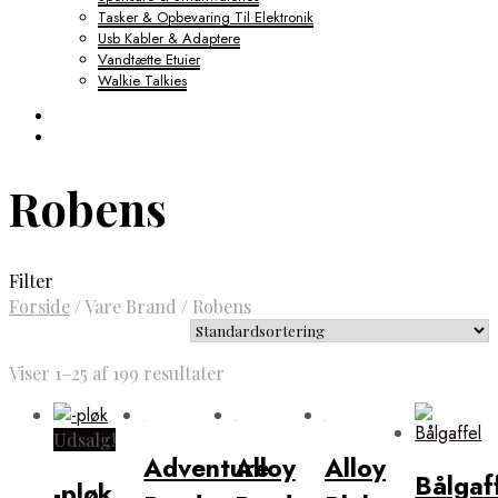
Tasker & Opbevaring Til Elektronik
Usb Kabler & Adaptere
Vandtætte Etuier
Walkie Talkies
Robens
Filter
Forside
/
Vare Brand
/
Robens
Viser 1–25 af 199 resultater
Udsalg!
Adventure
Alloy
Alloy
Bålgaf
-pløk