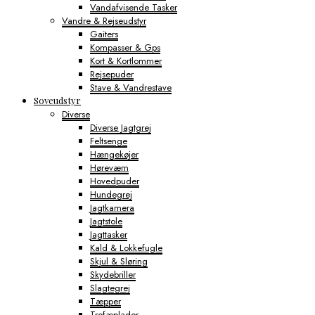
Vandafvisende Tasker
Vandre & Rejseudstyr
Gaiters
Kompasser & Gps
Kort & Kortlommer
Rejsepuder
Stave & Vandrestave
Soveudstyr
Diverse
Diverse Jagtgrej
Feltsenge
Hængekøjer
Høreværn
Hovedpuder
Hundegrej
Jagtkamera
Jagtstole
Jagttasker
Kald & Lokkefugle
Skjul & Sløring
Skydebriller
Slagtegrej
Tæpper
Trofæplader