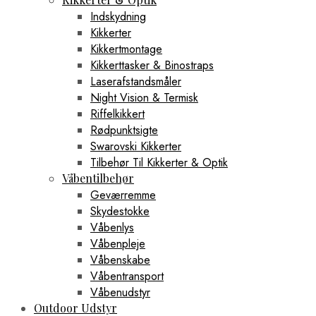
Indskydning
Kikkerter
Kikkertmontage
Kikkerttasker & Binostraps
Laserafstandsmåler
Night Vision & Termisk
Riffelkikkert
Rødpunktsigte
Swarovski Kikkerter
Tilbehør Til Kikkerter & Optik
Våbentilbehør
Geværremme
Skydestokke
Våbenlys
Våbenpleje
Våbenskabe
Våbentransport
Våbenudstyr
Outdoor Udstyr