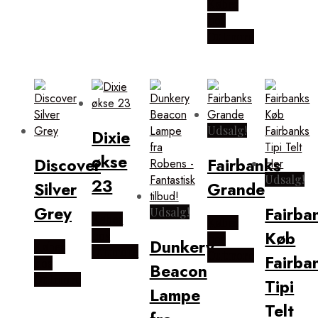
Købes
hos
Outmore
Udsalg!
Dixie
økse
Discover
Fairbanks
Udsalg!
23
Silver
Grande
Grey
Fairba
Udsalg!
Købes
Købes
Køb
hos
hos
Dunkery
Købes
Outmore
Outmore
Fairba
hos
Beacon
Outmore
Tipi
Lampe
Telt