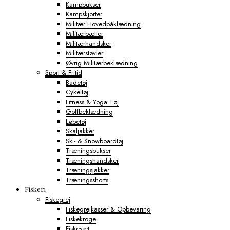
Kampbukser
Kampskjorter
Militær Hovedpåklædning
Militærbælter
Militærhandsker
Militærstøvler
Øvrig Militærbeklædning
Sport & Fritid
Badetøj
Cykeltøj
Fitness & Yoga Tøj
Golfbeklædning
Løbetøj
Skaljakker
Ski- & Snowboardtøj
Træningsbukser
Træningshandsker
Træningsjakker
Træningsshorts
Fiskeri
Fiskegrej
Fiskegrejkasser & Opbevaring
Fiskekroge
Fiskesæt