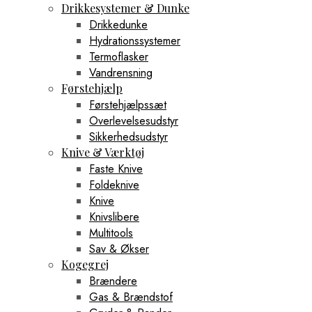
Drikkesystemer & Dunke
Drikkedunke
Hydrationssystemer
Termoflasker
Vandrensning
Førstehjælp
Førstehjælpssæt
Overlevelsesudstyr
Sikkerhedsudstyr
Knive & Værktøj
Faste Knive
Foldeknive
Knive
Knivslibere
Multitools
Sav & Økser
Kogegrej
Brændere
Gas & Brændstof