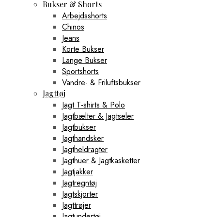
Bukser & Shorts
Arbejdsshorts
Chinos
Jeans
Korte Bukser
Lange Bukser
Sportshorts
Vandre- & Friluftsbukser
Jagttøj
Jagt T-shirts & Polo
Jagtbælter & Jagtseler
Jagtbukser
Jagthandsker
Jagtheldragter
Jagthuer & Jagtkasketter
Jagtjakker
Jagtregntøj
Jagtskjorter
Jagttrøjer
Jagtundertøj