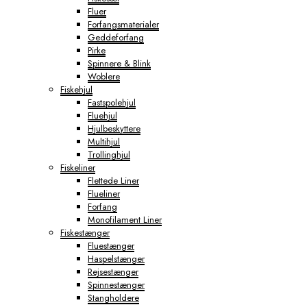
Fluer
Forfangsmaterialer
Geddeforfang
Pirke
Spinnere & Blink
Woblere
Fiskehjul
Fastspolehjul
Fluehjul
Hjulbeskyttere
Multihjul
Trollinghjul
Fiskeliner
Flettede Liner
Flueliner
Forfang
Monofilament Liner
Fiskestænger
Fluestænger
Haspelstænger
Rejsestænger
Spinnestænger
Stangholdere