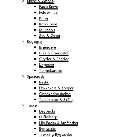
Knive & Værktøj
Faste Knive
Foldeknive
Knive
Knivslibere
Multitools
Sav & Økser
Kogegrej
Brændere
Gas & Brændstof
Gryder & Pander
Kogesæt
Termokander
Spiseudstyr
Bestik
Drikkekrus & Kopper
Opbevaringsbokse
Tallerkener & Skåle
Tasker
Daypacks
Duffelbags
Hip Packs & Småtasker
Rygsække
Trekking Rygsække