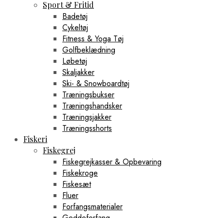
Sport & Fritid
Badetøj
Cykeltøj
Fitness & Yoga Tøj
Golfbeklædning
Løbetøj
Skaljakker
Ski- & Snowboardtøj
Træningsbukser
Træningshandsker
Træningsjakker
Træningsshorts
Fiskeri
Fiskegrej
Fiskegrejkasser & Opbevaring
Fiskekroge
Fiskesæt
Fluer
Forfangsmaterialer
Geddeforfang