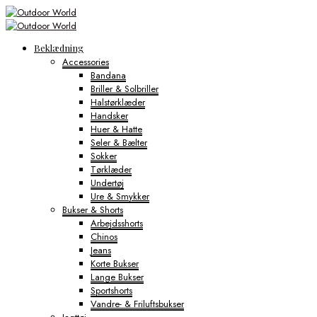
Beklædning
Accessories
Bandana
Briller & Solbriller
Halstørklæder
Handsker
Huer & Hatte
Seler & Bælter
Sokker
Tørklæder
Undertøj
Ure & Smykker
Bukser & Shorts
Arbejdsshorts
Chinos
Jeans
Korte Bukser
Lange Bukser
Sportshorts
Vandre- & Friluftsbukser