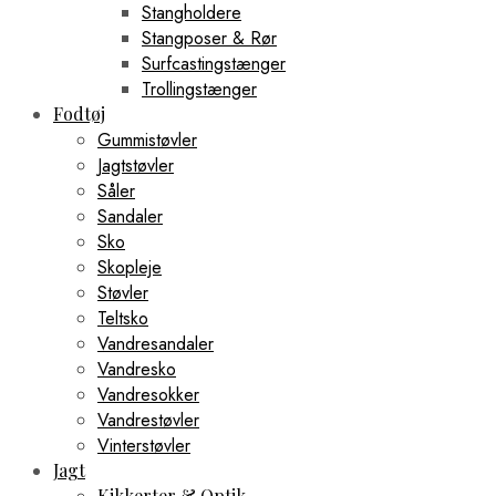
Stangholdere
Stangposer & Rør
Surfcastingstænger
Trollingstænger
Fodtøj
Gummistøvler
Jagtstøvler
Såler
Sandaler
Sko
Skopleje
Støvler
Teltsko
Vandresandaler
Vandresko
Vandresokker
Vandrestøvler
Vinterstøvler
Jagt
Kikkerter & Optik