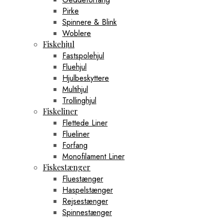
Pirke
Spinnere & Blink
Woblere
Fiskehjul
Fastspolehjul
Fluehjul
Hjulbeskyttere
Multihjul
Trollinghjul
Fiskeliner
Flettede Liner
Flueliner
Forfang
Monofilament Liner
Fiskestænger
Fluestænger
Haspelstænger
Rejsestænger
Spinnestænger