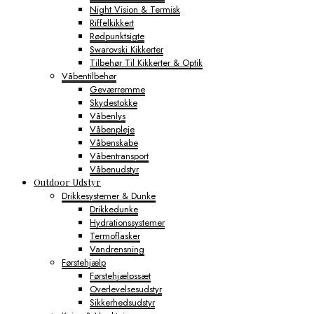
Night Vision & Termisk
Riffelkikkert
Rødpunktsigte
Swarovski Kikkerter
Tilbehør Til Kikkerter & Optik
Våbentilbehør
Geværremme
Skydestokke
Våbenlys
Våbenpleje
Våbenskabe
Våbentransport
Våbenudstyr
Outdoor Udstyr
Drikkesystemer & Dunke
Drikkedunke
Hydrationssystemer
Termoflasker
Vandrensning
Førstehjælp
Førstehjælpssæt
Overlevelsesudstyr
Sikkerhedsudstyr