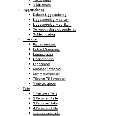
Vildtkamera
Liggeunderlag
Dobbelt Liggeunderlag
Liggeunderlag Med Luft
Liggeunderlag Med Skum
Selvoppustelig Liggeunderlag
Siddeunderlag
Soveposer
Børnesoveposer
Dobbelt Soveposer
Dunsoveposer
Fibersoveposer
Lagenposer
Sæsoner Soveposer
Sommersoveposer
Tilbehør Til Soveposer
Vintersoveposer
Telte
1 Personers Telte
2 Personers Telte
3 Personers Telte
4 Personers Telte
5-8 Personers Telte