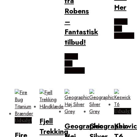
fra
Her
Robens
–
Købes
hos
Fantastisk
Outmore
tilbud!
Købes
hos
Outmore
Udsalg!
Fjell
Udsalg!
Geographic
Geographic
Keswi
Trekking
Fire
Høj
Silver
T6