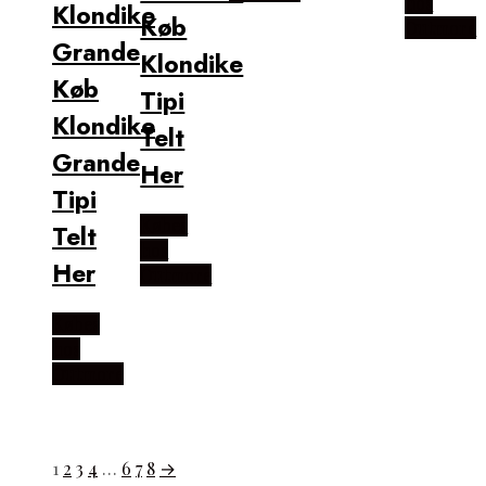
hos
Klondike
Køb
Outmore
Grande
Klondike
Køb
Tipi
Klondike
Telt
Grande
Her
Tipi
Købes
Telt
hos
Her
Outmore
Købes
hos
Outmore
1
2
3
4
…
6
7
8
→