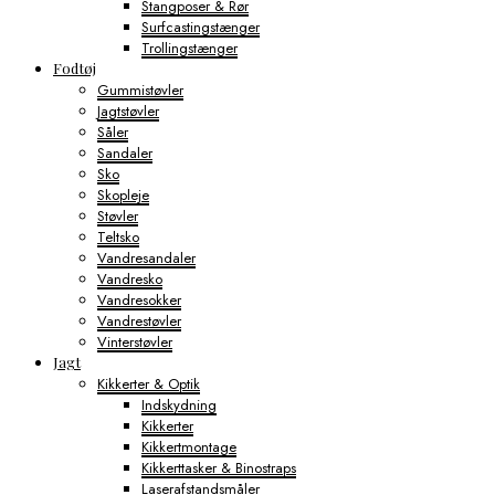
Stangposer & Rør
Surfcastingstænger
Trollingstænger
Fodtøj
Gummistøvler
Jagtstøvler
Såler
Sandaler
Sko
Skopleje
Støvler
Teltsko
Vandresandaler
Vandresko
Vandresokker
Vandrestøvler
Vinterstøvler
Jagt
Kikkerter & Optik
Indskydning
Kikkerter
Kikkertmontage
Kikkerttasker & Binostraps
Laserafstandsmåler