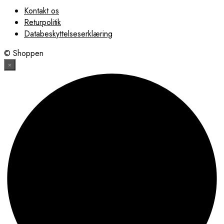
Kontakt os
Returpolitik
Databeskyttelseserklæring
© Shoppen
×