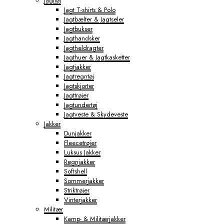
Jagttøj
Jagt T-shirts & Polo
Jagtbælter & Jagtseler
Jagtbukser
Jagthandsker
Jagtheldragter
Jagthuer & Jagtkasketter
Jagtjakker
Jagtregntøj
Jagtskjorter
Jagttrøjer
Jagtundertøj
Jagtveste & Skydeveste
Jakker
Dunjakker
Fleecetrøjer
Luksus Jakker
Regnjakker
Softshell
Sommerjakker
Striktrøjer
Vinterjakker
Militær
Kamp- & Militærjakker