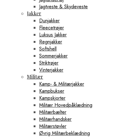
Jagtveste & Skydeveste
Jakker
Dunjakker
Fleecetrøjer
Luksus Jakker
Regnjakker
Softshell
Sommerjakker
Striktrøjer
Vinterjakker
Militær
Kamp- & Militærjakker
Kampbukser
Kampskjorter
Militær Hovedpåklædning
Militærbælter
Militærhandsker
Militærstøvler
Øvrig Militærbeklædning