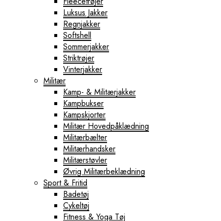
Fleecetrøjer
Luksus Jakker
Regnjakker
Softshell
Sommerjakker
Striktrøjer
Vinterjakker
Militær
Kamp- & Militærjakker
Kampbukser
Kampskjorter
Militær Hovedpåklædning
Militærbælter
Militærhandsker
Militærstøvler
Øvrig Militærbeklædning
Sport & Fritid
Badetøj
Cykeltøj
Fitness & Yoga Tøj