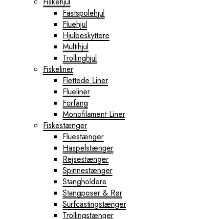
Fiskehjul
Fastspolehjul
Fluehjul
Hjulbeskyttere
Multihjul
Trollinghjul
Fiskeliner
Flettede Liner
Flueliner
Forfang
Monofilament Liner
Fiskestænger
Fluestænger
Haspelstænger
Rejsestænger
Spinnestænger
Stangholdere
Stangposer & Rør
Surfcastingstænger
Trollingstænger