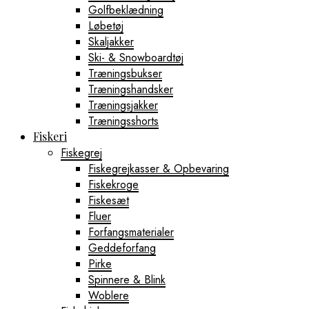
Golfbeklædning
Løbetøj
Skaljakker
Ski- & Snowboardtøj
Træningsbukser
Træningshandsker
Træningsjakker
Træningsshorts
Fiskeri
Fiskegrej
Fiskegrejkasser & Opbevaring
Fiskekroge
Fiskesæt
Fluer
Forfangsmaterialer
Geddeforfang
Pirke
Spinnere & Blink
Woblere