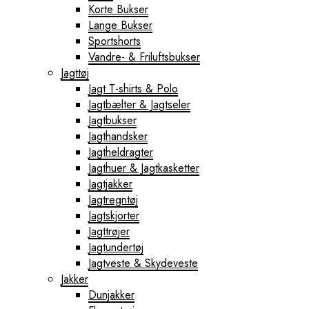
Korte Bukser
Lange Bukser
Sportshorts
Vandre- & Friluftsbukser
Jagttøj
Jagt T-shirts & Polo
Jagtbælter & Jagtseler
Jagtbukser
Jagthandsker
Jagtheldragter
Jagthuer & Jagtkasketter
Jagtjakker
Jagtregntøj
Jagtskjorter
Jagttrøjer
Jagtundertøj
Jagtveste & Skydeveste
Jakker
Dunjakker