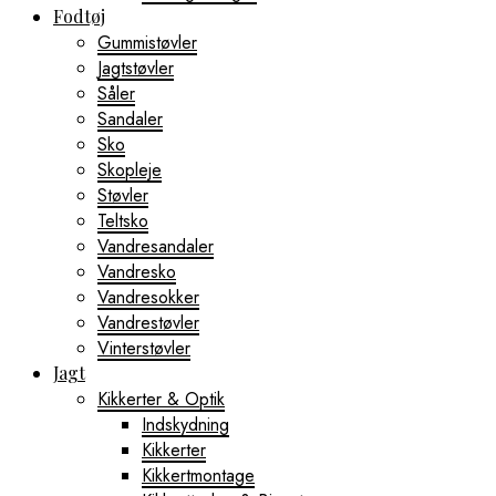
Fodtøj
Gummistøvler
Jagtstøvler
Såler
Sandaler
Sko
Skopleje
Støvler
Teltsko
Vandresandaler
Vandresko
Vandresokker
Vandrestøvler
Vinterstøvler
Jagt
Kikkerter & Optik
Indskydning
Kikkerter
Kikkertmontage