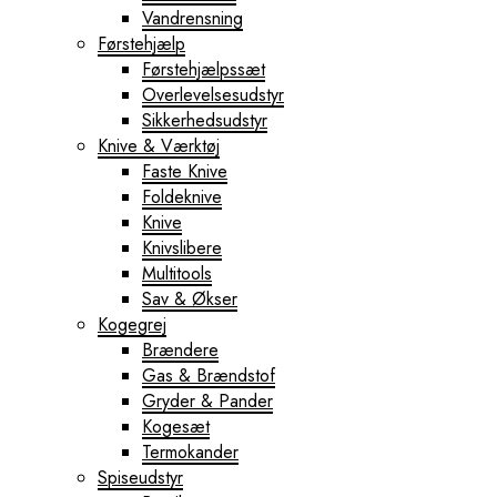
Vandrensning
Førstehjælp
Førstehjælpssæt
Overlevelsesudstyr
Sikkerhedsudstyr
Knive & Værktøj
Faste Knive
Foldeknive
Knive
Knivslibere
Multitools
Sav & Økser
Kogegrej
Brændere
Gas & Brændstof
Gryder & Pander
Kogesæt
Termokander
Spiseudstyr