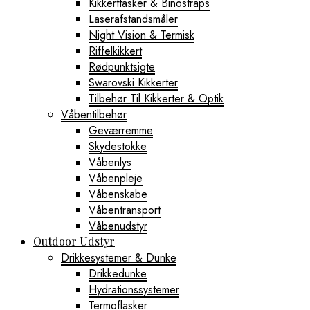
Kikkerttasker & Binostraps
Laserafstandsmåler
Night Vision & Termisk
Riffelkikkert
Rødpunktsigte
Swarovski Kikkerter
Tilbehør Til Kikkerter & Optik
Våbentilbehør
Geværremme
Skydestokke
Våbenlys
Våbenpleje
Våbenskabe
Våbentransport
Våbenudstyr
Outdoor Udstyr
Drikkesystemer & Dunke
Drikkedunke
Hydrationssystemer
Termoflasker