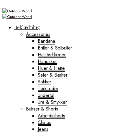
Beklædning
Accessories
Bandana
Briller & Solbriller
Halstørklæder
Handsker
Huer & Hatte
Seler & Bælter
Sokker
Tørklæder
Undertøj
Ure & Smykker
Bukser & Shorts
Arbejdsshorts
Chinos
Jeans