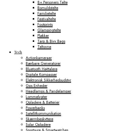
8+ Personers Telte
Bomuldstelte
Familietelte
Festivaltelte
Footprints
Glampingtelte
Pløkker
Tarp & Bivy Bags
Teltovne
Tech
Actionkameraer
Bærbare Generatorer
Bluetooth Højttalere
Digitale Kompasser
Elektronisk Sikkerhedsudstyr
Gps Enheder
Headlamps & Pandelamper
Lommelygter
Opladere & Batterier
Powerbanks
Satellitkommunikation
Skærmbeskyttere
Solar Opladere
Sportsure & Smartwatches