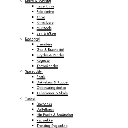
Knive & Værktøj
Faste Knive
Foldeknive
Knive
Knivslibere
Multitools
Sav & Økser
Kogegrej
Brændere
Gas & Brændstof
Gryder & Pander
Kogesæt
Termokander
Spiseudstyr
Bestik
Drikkekrus & Kopper
Opbevaringsbokse
Tallerkener & Skåle
Tasker
Daypacks
Duffelbags
Hip Packs & Småtasker
Rygsække
Trekking Rygsække