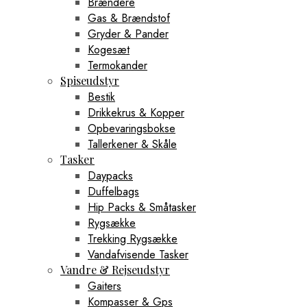
Brændere
Gas & Brændstof
Gryder & Pander
Kogesæt
Termokander
Spiseudstyr
Bestik
Drikkekrus & Kopper
Opbevaringsbokse
Tallerkener & Skåle
Tasker
Daypacks
Duffelbags
Hip Packs & Småtasker
Rygsække
Trekking Rygsække
Vandafvisende Tasker
Vandre & Rejseudstyr
Gaiters
Kompasser & Gps