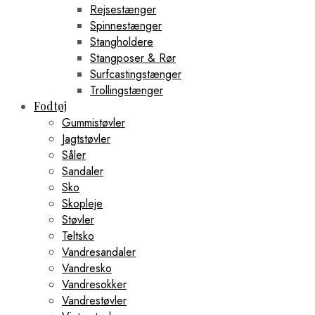
Rejsestænger
Spinnestænger
Stangholdere
Stangposer & Rør
Surfcastingstænger
Trollingstænger
Fodtøj
Gummistøvler
Jagtstøvler
Såler
Sandaler
Sko
Skopleje
Støvler
Teltsko
Vandresandaler
Vandresko
Vandresokker
Vandrestøvler