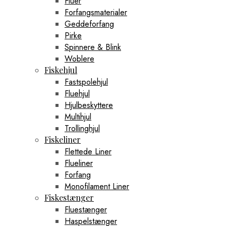
Fluer
Forfangsmaterialer
Geddeforfang
Pirke
Spinnere & Blink
Woblere
Fiskehjul
Fastspolehjul
Fluehjul
Hjulbeskyttere
Multihjul
Trollinghjul
Fiskeliner
Flettede Liner
Flueliner
Forfang
Monofilament Liner
Fiskestænger
Fluestænger
Haspelstænger