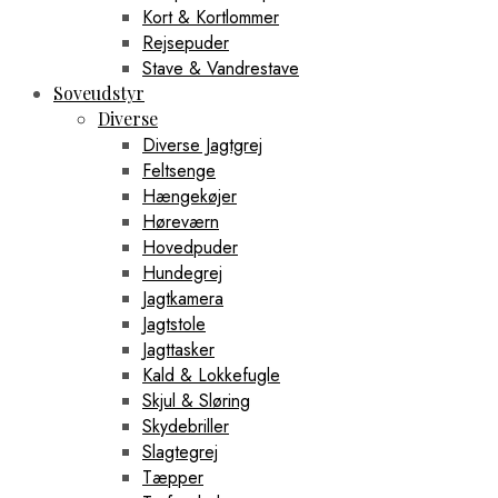
Kort & Kortlommer
Rejsepuder
Stave & Vandrestave
Soveudstyr
Diverse
Diverse Jagtgrej
Feltsenge
Hængekøjer
Høreværn
Hovedpuder
Hundegrej
Jagtkamera
Jagtstole
Jagttasker
Kald & Lokkefugle
Skjul & Sløring
Skydebriller
Slagtegrej
Tæpper