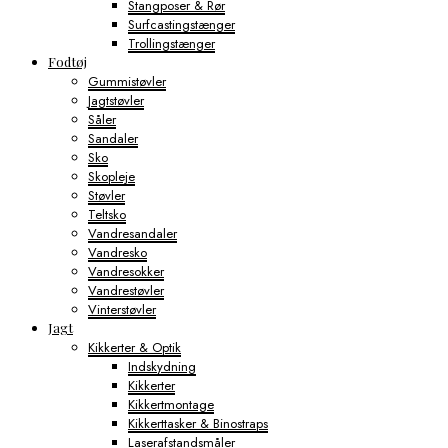
Stangposer & Rør
Surfcastingstænger
Trollingstænger
Fodtøj
Gummistøvler
Jagtstøvler
Såler
Sandaler
Sko
Skopleje
Støvler
Teltsko
Vandresandaler
Vandresko
Vandresokker
Vandrestøvler
Vinterstøvler
Jagt
Kikkerter & Optik
Indskydning
Kikkerter
Kikkertmontage
Kikkerttasker & Binostraps
Laserafstandsmåler