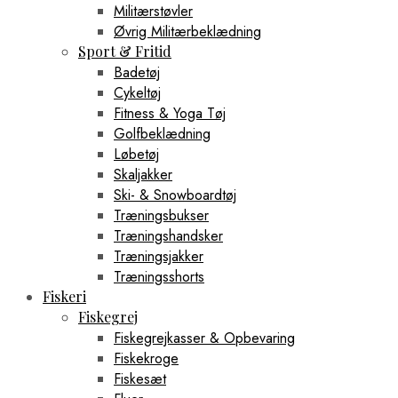
Militærstøvler
Øvrig Militærbeklædning
Sport & Fritid
Badetøj
Cykeltøj
Fitness & Yoga Tøj
Golfbeklædning
Løbetøj
Skaljakker
Ski- & Snowboardtøj
Træningsbukser
Træningshandsker
Træningsjakker
Træningsshorts
Fiskeri
Fiskegrej
Fiskegrejkasser & Opbevaring
Fiskekroge
Fiskesæt