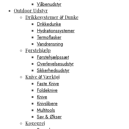
Våbenudstyr
Outdoor Udstyr
Drikkesystemer & Dunke
Drikkedunke
Hydrationssystemer
Termoflasker
Vandrensning
Førstehjælp
Førstehjælpssæt
Overlevelsesudstyr
Sikkerhedsudstyr
Knive & Værktøj
Faste Knive
Foldeknive
Knive
Knivslibere
Multitools
Sav & Økser
Kogegrej