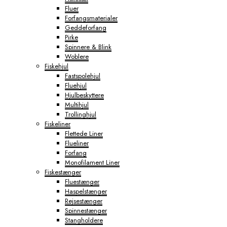
Fluer
Forfangsmaterialer
Geddeforfang
Pirke
Spinnere & Blink
Woblere
Fiskehjul
Fastspolehjul
Fluehjul
Hjulbeskyttere
Multihjul
Trollinghjul
Fiskeliner
Flettede Liner
Flueliner
Forfang
Monofilament Liner
Fiskestænger
Fluestænger
Haspelstænger
Rejsestænger
Spinnestænger
Stangholdere