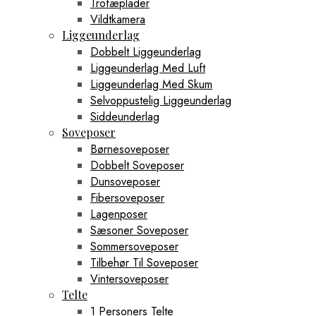
Trofæplader
Vildtkamera
Liggeunderlag
Dobbelt Liggeunderlag
Liggeunderlag Med Luft
Liggeunderlag Med Skum
Selvoppustelig Liggeunderlag
Siddeunderlag
Soveposer
Børnesoveposer
Dobbelt Soveposer
Dunsoveposer
Fibersoveposer
Lagenposer
Sæsoner Soveposer
Sommersoveposer
Tilbehør Til Soveposer
Vintersoveposer
Telte
1 Personers Telte