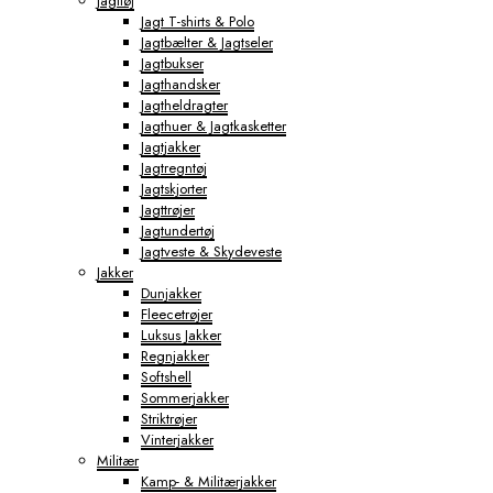
Jagttøj
Jagt T-shirts & Polo
Jagtbælter & Jagtseler
Jagtbukser
Jagthandsker
Jagtheldragter
Jagthuer & Jagtkasketter
Jagtjakker
Jagtregntøj
Jagtskjorter
Jagttrøjer
Jagtundertøj
Jagtveste & Skydeveste
Jakker
Dunjakker
Fleecetrøjer
Luksus Jakker
Regnjakker
Softshell
Sommerjakker
Striktrøjer
Vinterjakker
Militær
Kamp- & Militærjakker