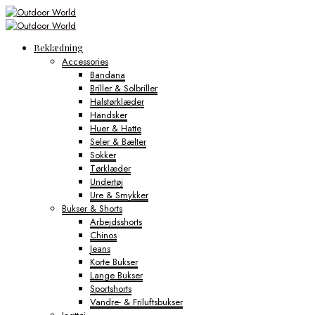
Beklædning
Accessories
Bandana
Briller & Solbriller
Halstørklæder
Handsker
Huer & Hatte
Seler & Bælter
Sokker
Tørklæder
Undertøj
Ure & Smykker
Bukser & Shorts
Arbejdsshorts
Chinos
Jeans
Korte Bukser
Lange Bukser
Sportshorts
Vandre- & Friluftsbukser