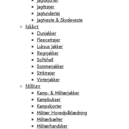
Jagtskjorter
Jagttrøjer
Jagtundertøj
Jagtveste & Skydeveste
Jakker
Dunjakker
Fleecetrøjer
Luksus Jakker
Regnjakker
Softshell
Sommerjakker
Striktrøjer
Vinterjakker
Militær
Kamp- & Militærjakker
Kampbukser
Kampskjorter
Militær Hovedpåklædning
Militærbælter
Militærhandsker