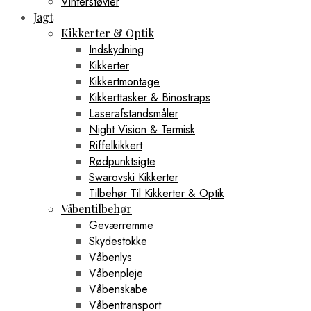
Vinterstøvler
Jagt
Kikkerter & Optik
Indskydning
Kikkerter
Kikkertmontage
Kikkerttasker & Binostraps
Laserafstandsmåler
Night Vision & Termisk
Riffelkikkert
Rødpunktsigte
Swarovski Kikkerter
Tilbehør Til Kikkerter & Optik
Våbentilbehør
Geværremme
Skydestokke
Våbenlys
Våbenpleje
Våbenskabe
Våbentransport