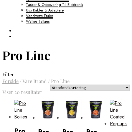
Tasker & Opbevaring Til Elektronik
Usb Kabler & Adaptere
Vandtætte Etuier
Walkie Talkies
Pro Line
Filter
Forside
/
Vare Brand
/
Pro Line
Viser 20 resultater
Pro
Pro
Pro
Pro