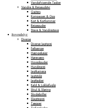
Vandafvisende Tasker
Vandre & Rejseudstyr
Gaiters
Kompasser & Gps
Kort & Kortlommer
Rejsepuder
Stave & Vandrestave
Soveudstyr
Diverse
Diverse Jagtgrej
Feltsenge
Hængekøjer
Høreværn
Hovedpuder
Hundegrej
Jagtkamera
Jagtstole
Jagttasker
Kald & Lokkefugle
Skjul & Sløring
Skydebriller
Slagtegrej
Tæpper
Trofæplader