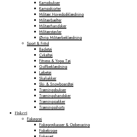
Kampbukser
Kampskjorter
Militær Hovedpåklædning
Militærbælter
Militærhandsker
Militærstøvler
Øvrig Militærbeklædning
Sport & Fritid
Badetøj
Cykeltøj
Fitness & Yoga Tøj
Golfbeklædning
Løbetøj
Skaljakker
Ski- & Snowboardtøj
Træningsbukser
Træningshandsker
Træningsjakker
Træningsshorts
Fiskeri
Fiskegrej
Fiskegrejkasser & Opbevaring
Fiskekroge
Fiskesæt