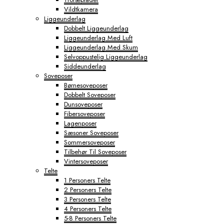
Vildtkamera
Liggeunderlag
Dobbelt Liggeunderlag
Liggeunderlag Med Luft
Liggeunderlag Med Skum
Selvoppustelig Liggeunderlag
Siddeunderlag
Soveposer
Børnesoveposer
Dobbelt Soveposer
Dunsoveposer
Fibersoveposer
Lagenposer
Sæsoner Soveposer
Sommersoveposer
Tilbehør Til Soveposer
Vintersoveposer
Telte
1 Personers Telte
2 Personers Telte
3 Personers Telte
4 Personers Telte
5-8 Personers Telte