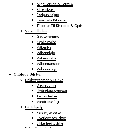
Night Vision & Termisk
Riffelkikkert
Rødpunktsigte
Swarovski Kikkerter
Tilbehør Til Kikkerter & Optik
Våbentilbehør
Geværremme
Skydestokke
Våbenlys
Våbenpleje
Våbenskabe
Våbentransport
Våbenudstyr
Outdoor Udstyr
Drikkesystemer & Dunke
Drikkedunke
Hydrationssystemer
Termoflasker
Vandrensning
Førstehjælp
Førstehjælpssæt
Overlevelsesudstyr
Sikkerhedsudstyr