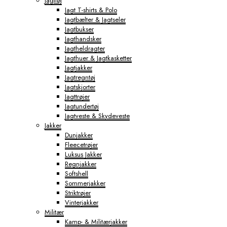
Jagttøj
Jagt T-shirts & Polo
Jagtbælter & Jagtseler
Jagtbukser
Jagthandsker
Jagtheldragter
Jagthuer & Jagtkasketter
Jagtjakker
Jagtregntøj
Jagtskjorter
Jagttrøjer
Jagtundertøj
Jagtveste & Skydeveste
Jakker
Dunjakker
Fleecetrøjer
Luksus Jakker
Regnjakker
Softshell
Sommerjakker
Striktrøjer
Vinterjakker
Militær
Kamp- & Militærjakker