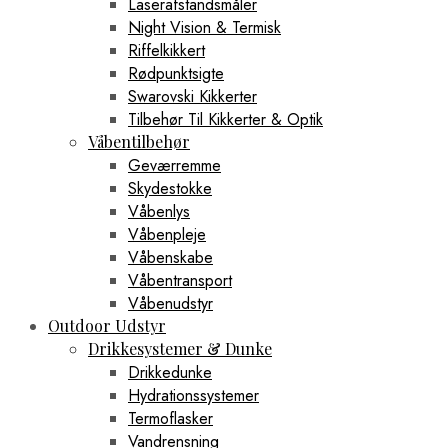
Laserafstandsmåler
Night Vision & Termisk
Riffelkikkert
Rødpunktsigte
Swarovski Kikkerter
Tilbehør Til Kikkerter & Optik
Våbentilbehør
Geværremme
Skydestokke
Våbenlys
Våbenpleje
Våbenskabe
Våbentransport
Våbenudstyr
Outdoor Udstyr
Drikkesystemer & Dunke
Drikkedunke
Hydrationssystemer
Termoflasker
Vandrensning