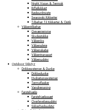
Night Vision & Termisk
Riffelkikkert
Rødpunktsigte
Swarovski Kikkerter
Tilbehør Til Kikkerter & Optik
Våbentilbehør
Geværremme
Skydestokke
Våbenlys
Våbenpleje
Våbenskabe
Våbentransport
Våbenudstyr
Outdoor Udstyr
Drikkesystemer & Dunke
Drikkedunke
Hydrationssystemer
Termoflasker
Vandrensning
Førstehjælp
Førstehjælpssæt
Overlevelsesudstyr
Sikkerhedsudstyr