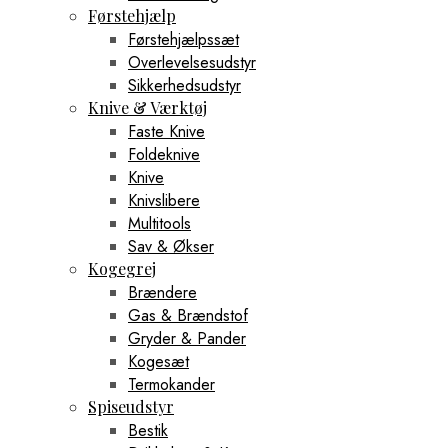
Førstehjælp
Førstehjælpssæt
Overlevelsesudstyr
Sikkerhedsudstyr
Knive & Værktøj
Faste Knive
Foldeknive
Knive
Knivslibere
Multitools
Sav & Økser
Kogegrej
Brændere
Gas & Brændstof
Gryder & Pander
Kogesæt
Termokander
Spiseudstyr
Bestik