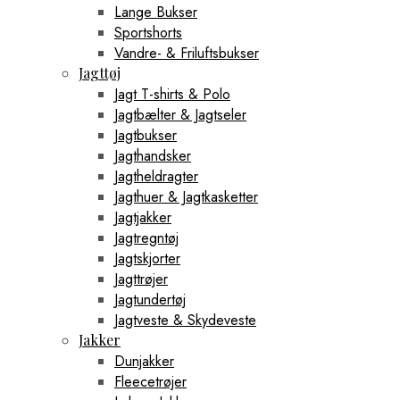
Lange Bukser
Sportshorts
Vandre- & Friluftsbukser
Jagttøj
Jagt T-shirts & Polo
Jagtbælter & Jagtseler
Jagtbukser
Jagthandsker
Jagtheldragter
Jagthuer & Jagtkasketter
Jagtjakker
Jagtregntøj
Jagtskjorter
Jagttrøjer
Jagtundertøj
Jagtveste & Skydeveste
Jakker
Dunjakker
Fleecetrøjer