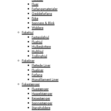
Fluer
Forfangsmaterialer
Geddeforfang
Pirke
Spinnere & Blink
Woblere
Fiskehjul
Fastspolehjul
Fluehjul
Hjulbeskyttere
Multihjul
Trollinghjul
Fiskeliner
Flettede Liner
Flueliner
Forfang
Monofilament Liner
Fiskestænger
Fluestænger
Haspelstænger
Rejsestænger
Spinnestænger
Stangholdere