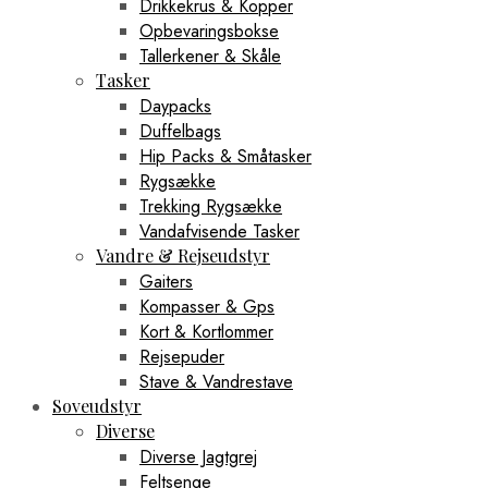
Drikkekrus & Kopper
Opbevaringsbokse
Tallerkener & Skåle
Tasker
Daypacks
Duffelbags
Hip Packs & Småtasker
Rygsække
Trekking Rygsække
Vandafvisende Tasker
Vandre & Rejseudstyr
Gaiters
Kompasser & Gps
Kort & Kortlommer
Rejsepuder
Stave & Vandrestave
Soveudstyr
Diverse
Diverse Jagtgrej
Feltsenge