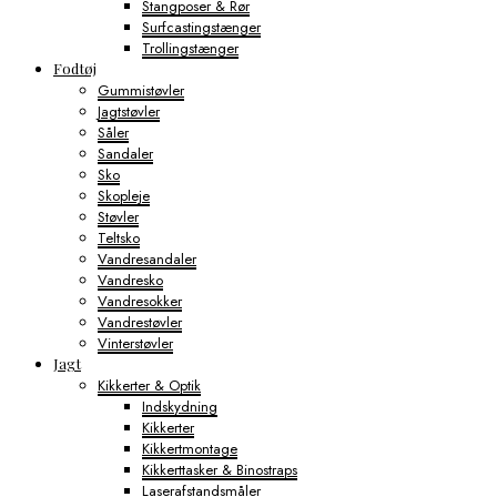
Stangposer & Rør
Surfcastingstænger
Trollingstænger
Fodtøj
Gummistøvler
Jagtstøvler
Såler
Sandaler
Sko
Skopleje
Støvler
Teltsko
Vandresandaler
Vandresko
Vandresokker
Vandrestøvler
Vinterstøvler
Jagt
Kikkerter & Optik
Indskydning
Kikkerter
Kikkertmontage
Kikkerttasker & Binostraps
Laserafstandsmåler