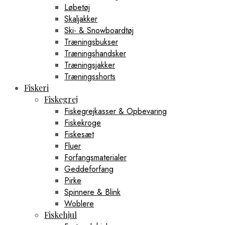
Løbetøj
Skaljakker
Ski- & Snowboardtøj
Træningsbukser
Træningshandsker
Træningsjakker
Træningsshorts
Fiskeri
Fiskegrej
Fiskegrejkasser & Opbevaring
Fiskekroge
Fiskesæt
Fluer
Forfangsmaterialer
Geddeforfang
Pirke
Spinnere & Blink
Woblere
Fiskehjul