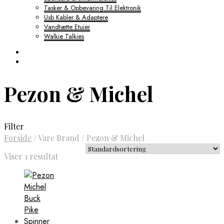
Tasker & Opbevaring Til Elektronik
Usb Kabler & Adaptere
Vandtætte Etuier
Walkie Talkies
Pezon & Michel
Filter
Forside
/
Vare Brand
/
Pezon & Michel
Viser 1 resultat