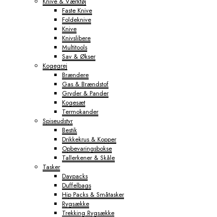
Knive & Værktøj
Faste Knive
Foldeknive
Knive
Knivslibere
Multitools
Sav & Økser
Kogegrej
Brændere
Gas & Brændstof
Gryder & Pander
Kogesæt
Termokander
Spiseudstyr
Bestik
Drikkekrus & Kopper
Opbevaringsbokse
Tallerkener & Skåle
Tasker
Daypacks
Duffelbags
Hip Packs & Småtasker
Rygsække
Trekking Rygsække