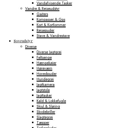
Vandafvisende Tasker
Vandre & Rejseudstyr
Gaiters
Kompasser & Gps
Kort & Kortlommer
Rejsepuder
Stave & Vandrestave
Soveudstyr
Diverse
Diverse Jagtgrej
Feltsenge
Hængekøjer
Høreværn
Hovedpuder
Hundegrej
Jagtkamera
Jagtstole
Jagttasker
Kald & Lokkefugle
Skjul & Sløring
Skydebriller
Slagtegrej
Tæpper
Trofæplader