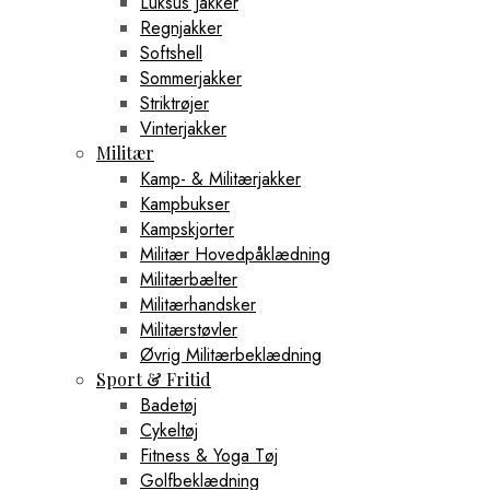
Luksus Jakker
Regnjakker
Softshell
Sommerjakker
Striktrøjer
Vinterjakker
Militær
Kamp- & Militærjakker
Kampbukser
Kampskjorter
Militær Hovedpåklædning
Militærbælter
Militærhandsker
Militærstøvler
Øvrig Militærbeklædning
Sport & Fritid
Badetøj
Cykeltøj
Fitness & Yoga Tøj
Golfbeklædning