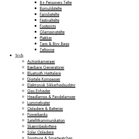
8+ Personers Telte
Bomuldstelte
Familietelte
Festivaltelte
Footprints
Glampingtelte
Pløkker
Tarp & Bivy Bags
Teltovne
Tech
Actionkameraer
Bærbare Generatorer
Bluetooth Højttalere
Digitale Kompasser
Elektronisk Sikkerhedsudstyr
Gps Enheder
Headlamps & Pandelamper
Lommelygter
Opladere & Batterier
Powerbanks
Satellitkommunikation
Skærmbeskyttere
Solar Opladere
Sportsure & Smartwatches