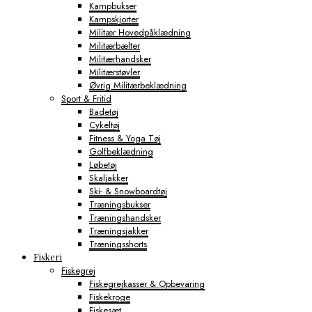
Kampbukser
Kampskjorter
Militær Hovedpåklædning
Militærbælter
Militærhandsker
Militærstøvler
Øvrig Militærbeklædning
Sport & Fritid
Badetøj
Cykeltøj
Fitness & Yoga Tøj
Golfbeklædning
Løbetøj
Skaljakker
Ski- & Snowboardtøj
Træningsbukser
Træningshandsker
Træningsjakker
Træningsshorts
Fiskeri
Fiskegrej
Fiskegrejkasser & Opbevaring
Fiskekroge
Fiskesæt