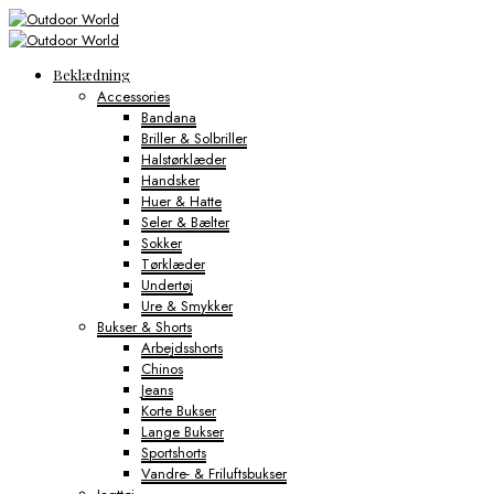
Beklædning
Accessories
Bandana
Briller & Solbriller
Halstørklæder
Handsker
Huer & Hatte
Seler & Bælter
Sokker
Tørklæder
Undertøj
Ure & Smykker
Bukser & Shorts
Arbejdsshorts
Chinos
Jeans
Korte Bukser
Lange Bukser
Sportshorts
Vandre- & Friluftsbukser