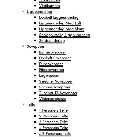
Vildtkamera
Liggeunderlag
Dobbelt Liggeunderlag
Liggeunderlag Med Luft
Liggeunderlag Med Skum
Selvoppustelig Liggeunderlag
Siddeunderlag
Soveposer
Børnesoveposer
Dobbelt Soveposer
Dunsoveposer
Fibersoveposer
Lagenposer
Sæsoner Soveposer
Sommersoveposer
Tilbehør Til Soveposer
Vintersoveposer
Telte
1 Personers Telte
2 Personers Telte
3 Personers Telte
4 Personers Telte
5-8 Personers Telte