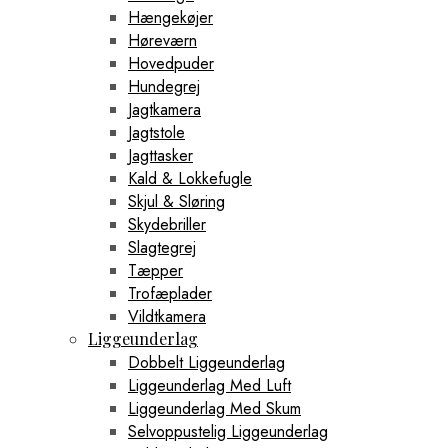
Hængekøjer
Høreværn
Hovedpuder
Hundegrej
Jagtkamera
Jagtstole
Jagttasker
Kald & Lokkefugle
Skjul & Sløring
Skydebriller
Slagtegrej
Tæpper
Trofæplader
Vildtkamera
Liggeunderlag
Dobbelt Liggeunderlag
Liggeunderlag Med Luft
Liggeunderlag Med Skum
Selvoppustelig Liggeunderlag