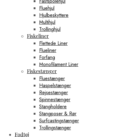
Fastspolehjul
Fluehjul
Hjulbeskyttere
Multihjul
Trollinghjul
Fiskeliner
Flettede Liner
Flueliner
Forfang
Monofilament Liner
Fiskestænger
Fluestænger
Haspelstænger
Rejsestænger
Spinnestænger
Stangholdere
Stangposer & Rør
Surfcastingstænger
Trollingstænger
Fodtøj