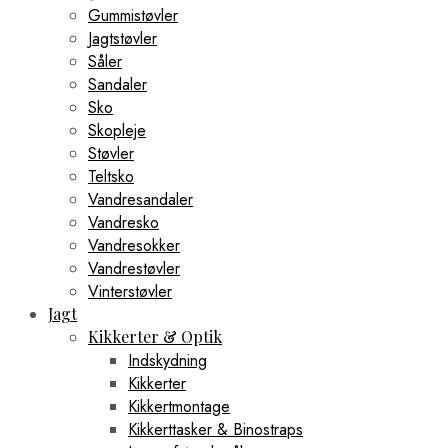
Gummistøvler
Jagtstøvler
Såler
Sandaler
Sko
Skopleje
Støvler
Teltsko
Vandresandaler
Vandresko
Vandresokker
Vandrestøvler
Vinterstøvler
Jagt
Kikkerter & Optik
Indskydning
Kikkerter
Kikkertmontage
Kikkerttasker & Binostraps