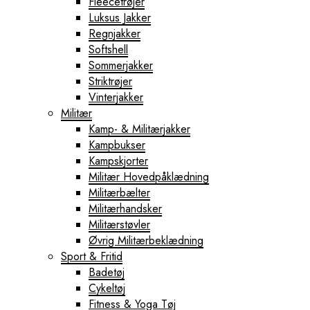
Fleecetrøjer
Luksus Jakker
Regnjakker
Softshell
Sommerjakker
Striktrøjer
Vinterjakker
Militær
Kamp- & Militærjakker
Kampbukser
Kampskjorter
Militær Hovedpåklædning
Militærbælter
Militærhandsker
Militærstøvler
Øvrig Militærbeklædning
Sport & Fritid
Badetøj
Cykeltøj
Fitness & Yoga Tøj