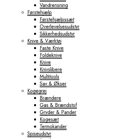
Vandrensning
Førstehjælp
Førstehjælpssæt
Overlevelsesudstyr
Sikkerhedsudstyr
Knive & Værktøj
Faste Knive
Foldeknive
Knive
Knivslibere
Multitools
Sav & Økser
Kogegrej
Brændere
Gas & Brændstof
Gryder & Pander
Kogesæt
Termokander
Spiseudstyr