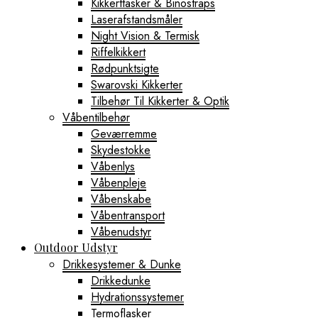
Kikkerttasker & Binostraps
Laserafstandsmåler
Night Vision & Termisk
Riffelkikkert
Rødpunktsigte
Swarovski Kikkerter
Tilbehør Til Kikkerter & Optik
Våbentilbehør
Geværremme
Skydestokke
Våbenlys
Våbenpleje
Våbenskabe
Våbentransport
Våbenudstyr
Outdoor Udstyr
Drikkesystemer & Dunke
Drikkedunke
Hydrationssystemer
Termoflasker