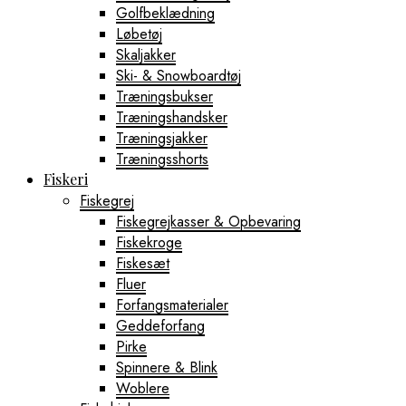
Golfbeklædning
Løbetøj
Skaljakker
Ski- & Snowboardtøj
Træningsbukser
Træningshandsker
Træningsjakker
Træningsshorts
Fiskeri
Fiskegrej
Fiskegrejkasser & Opbevaring
Fiskekroge
Fiskesæt
Fluer
Forfangsmaterialer
Geddeforfang
Pirke
Spinnere & Blink
Woblere