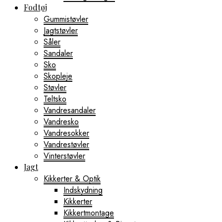
Fodtøj
Gummistøvler
Jagtstøvler
Såler
Sandaler
Sko
Skopleje
Støvler
Teltsko
Vandresandaler
Vandresko
Vandresokker
Vandrestøvler
Vinterstøvler
Jagt
Kikkerter & Optik
Indskydning
Kikkerter
Kikkertmontage