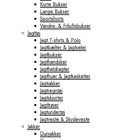
Korte Bukser
Lange Bukser
Sportshorts
Vandre- & Friluftsbukser
Jagttøj
Jagt T-shirts & Polo
Jagtbælter & Jagtseler
Jagtbukser
Jagthandsker
Jagtheldragter
Jagthuer & Jagtkasketter
Jagtjakker
Jagtregntøj
Jagtskjorter
Jagttrøjer
Jagtundertøj
Jagtveste & Skydeveste
Jakker
Dunjakker