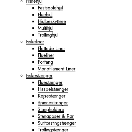
Fiskehjul
Fastspolehjul
Fluehjul
Hjulbeskyttere
Multihjul
Trollinghjul
Fiskeliner
Flettede Liner
Flueliner
Forfang
Monofilament Liner
Fiskestænger
Fluestænger
Haspelstænger
Rejsestænger
Spinnestænger
Stangholdere
Stangposer & Rør
Surfcastingstænger
Trollingstænger