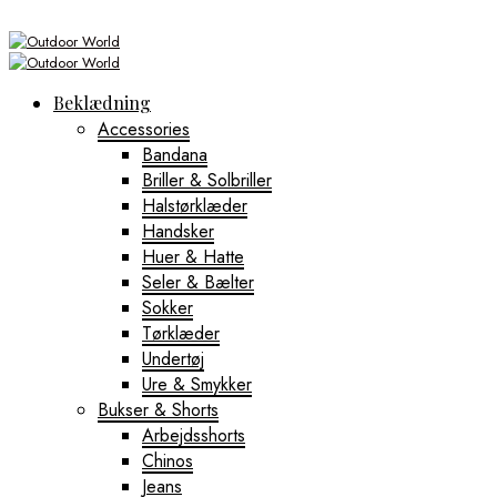
Beklædning
Accessories
Bandana
Briller & Solbriller
Halstørklæder
Handsker
Huer & Hatte
Seler & Bælter
Sokker
Tørklæder
Undertøj
Ure & Smykker
Bukser & Shorts
Arbejdsshorts
Chinos
Jeans