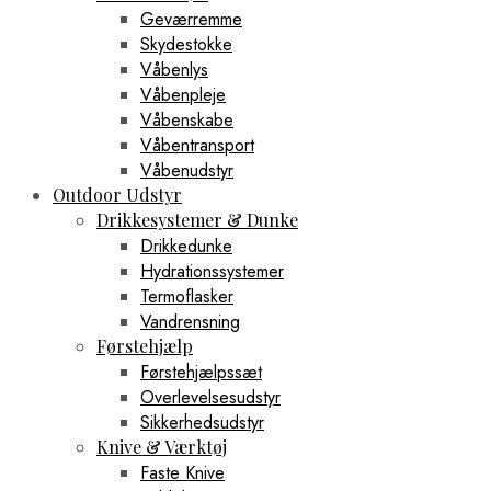
Geværremme
Skydestokke
Våbenlys
Våbenpleje
Våbenskabe
Våbentransport
Våbenudstyr
Outdoor Udstyr
Drikkesystemer & Dunke
Drikkedunke
Hydrationssystemer
Termoflasker
Vandrensning
Førstehjælp
Førstehjælpssæt
Overlevelsesudstyr
Sikkerhedsudstyr
Knive & Værktøj
Faste Knive