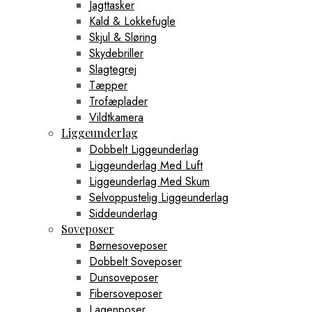
Jagttasker
Kald & Lokkefugle
Skjul & Sløring
Skydebriller
Slagtegrej
Tæpper
Trofæplader
Vildtkamera
Liggeunderlag
Dobbelt Liggeunderlag
Liggeunderlag Med Luft
Liggeunderlag Med Skum
Selvoppustelig Liggeunderlag
Siddeunderlag
Soveposer
Børnesoveposer
Dobbelt Soveposer
Dunsoveposer
Fibersoveposer
Lagenposer