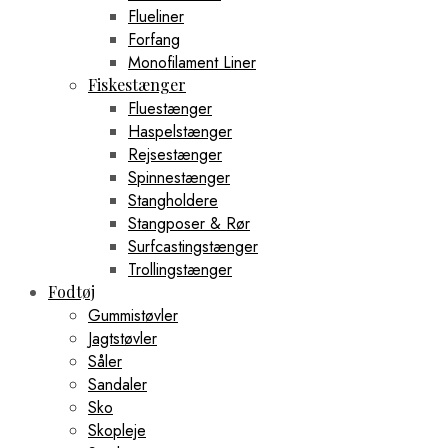
Flueliner
Forfang
Monofilament Liner
Fiskestænger
Fluestænger
Haspelstænger
Rejsestænger
Spinnestænger
Stangholdere
Stangposer & Rør
Surfcastingstænger
Trollingstænger
Fodtøj
Gummistøvler
Jagtstøvler
Såler
Sandaler
Sko
Skopleje