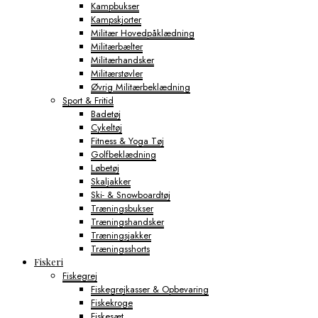
Kampbukser
Kampskjorter
Militær Hovedpåklædning
Militærbælter
Militærhandsker
Militærstøvler
Øvrig Militærbeklædning
Sport & Fritid
Badetøj
Cykeltøj
Fitness & Yoga Tøj
Golfbeklædning
Løbetøj
Skaljakker
Ski- & Snowboardtøj
Træningsbukser
Træningshandsker
Træningsjakker
Træningsshorts
Fiskeri
Fiskegrej
Fiskegrejkasser & Opbevaring
Fiskekroge
Fiskesæt