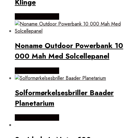
Klinge
Købes hos Outmore
Noname Outdoor Powerbank 10
000 Mah Med Solcellepanel
Købes hos Outmore
Solformørkelsesbriller Baader
Planetarium
Købes hos Outmore