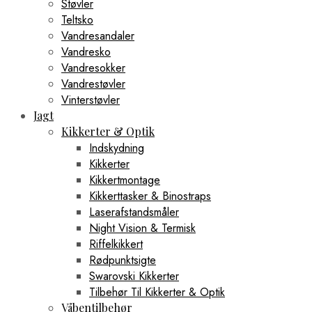
Støvler
Teltsko
Vandresandaler
Vandresko
Vandresokker
Vandrestøvler
Vinterstøvler
Jagt
Kikkerter & Optik
Indskydning
Kikkerter
Kikkertmontage
Kikkerttasker & Binostraps
Laserafstandsmåler
Night Vision & Termisk
Riffelkikkert
Rødpunktsigte
Swarovski Kikkerter
Tilbehør Til Kikkerter & Optik
Våbentilbehør