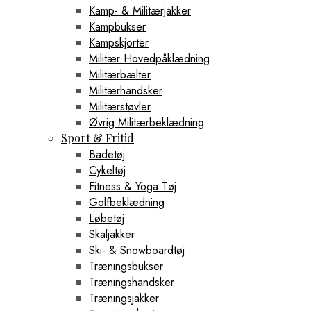
Kamp- & Militærjakker
Kampbukser
Kampskjorter
Militær Hovedpåklædning
Militærbælter
Militærhandsker
Militærstøvler
Øvrig Militærbeklædning
Sport & Fritid
Badetøj
Cykeltøj
Fitness & Yoga Tøj
Golfbeklædning
Løbetøj
Skaljakker
Ski- & Snowboardtøj
Træningsbukser
Træningshandsker
Træningsjakker