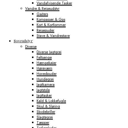
Vandafvisende Tasker
Vandre & Rejseudstyr
Gaiters
Kompasser & Gps
Kort & Kortlommer
Rejsepuder
Stave & Vandrestave
Soveudstyr
Diverse
Diverse Jagtgrej
Feltsenge
Hængekøjer
Høreværn
Hovedpuder
Hundegrej
Jagtkamera
Jagtstole
Jagttasker
Kald & Lokkefugle
Skjul & Sløring
Skydebriller
Slagtegrej
Tæpper
Trofæplader