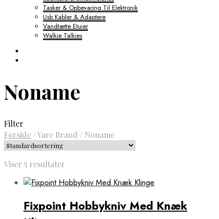
Tasker & Opbevaring Til Elektronik
Usb Kabler & Adaptere
Vandtætte Etuier
Walkie Talkies
Noname
Filter
Forside
/
Vare Brand
/
Noname
Viser 5 resultater
Fixpoint Hobbykniv Med Knæk