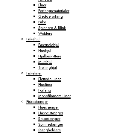
Fluer
Forfangsmaterialer
Geddeforfang
Pirke
Spinnere & Blink
Woblere
Fiskehjul
Fastspolehjul
Fluehjul
Hjulbeskyttere
Multihjul
Trollinghjul
Fiskeliner
Flettede Liner
Flueliner
Forfang
Monofilament Liner
Fiskestænger
Fluestænger
Haspelstænger
Rejsestænger
Spinnestænger
Stangholdere