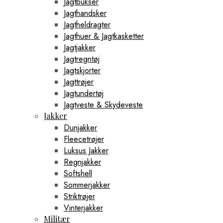
Jagtbukser
Jagthandsker
Jagtheldragter
Jagthuer & Jagtkasketter
Jagtjakker
Jagtregntøj
Jagtskjorter
Jagttrøjer
Jagtundertøj
Jagtveste & Skydeveste
Jakker
Dunjakker
Fleecetrøjer
Luksus Jakker
Regnjakker
Softshell
Sommerjakker
Striktrøjer
Vinterjakker
Militær