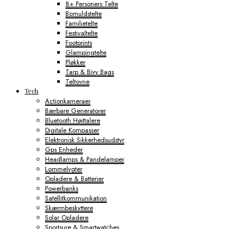
8+ Personers Telte
Bomuldstelte
Familietelte
Festivaltelte
Footprints
Glampingtelte
Pløkker
Tarp & Bivy Bags
Teltovne
Tech
Actionkameraer
Bærbare Generatorer
Bluetooth Højttalere
Digitale Kompasser
Elektronisk Sikkerhedsudstyr
Gps Enheder
Headlamps & Pandelamper
Lommelygter
Opladere & Batterier
Powerbanks
Satellitkommunikation
Skærmbeskyttere
Solar Opladere
Sportsure & Smartwatches