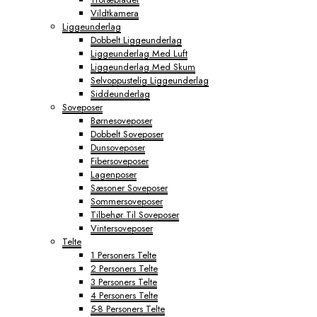
Vildtkamera
Liggeunderlag
Dobbelt Liggeunderlag
Liggeunderlag Med Luft
Liggeunderlag Med Skum
Selvoppustelig Liggeunderlag
Siddeunderlag
Soveposer
Børnesoveposer
Dobbelt Soveposer
Dunsoveposer
Fibersoveposer
Lagenposer
Sæsoner Soveposer
Sommersoveposer
Tilbehør Til Soveposer
Vintersoveposer
Telte
1 Personers Telte
2 Personers Telte
3 Personers Telte
4 Personers Telte
5-8 Personers Telte