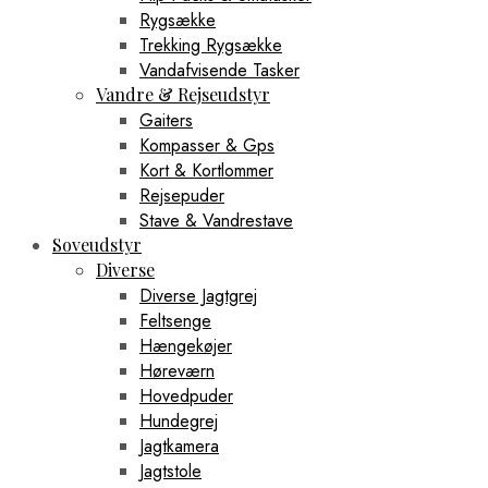
Rygsække
Trekking Rygsække
Vandafvisende Tasker
Vandre & Rejseudstyr
Gaiters
Kompasser & Gps
Kort & Kortlommer
Rejsepuder
Stave & Vandrestave
Soveudstyr
Diverse
Diverse Jagtgrej
Feltsenge
Hængekøjer
Høreværn
Hovedpuder
Hundegrej
Jagtkamera
Jagtstole