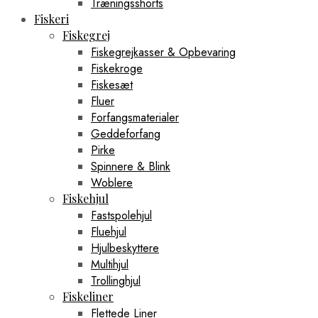
Træningsshorts
Fiskeri
Fiskegrej
Fiskegrejkasser & Opbevaring
Fiskekroge
Fiskesæt
Fluer
Forfangsmaterialer
Geddeforfang
Pirke
Spinnere & Blink
Woblere
Fiskehjul
Fastspolehjul
Fluehjul
Hjulbeskyttere
Multihjul
Trollinghjul
Fiskeliner
Flettede Liner