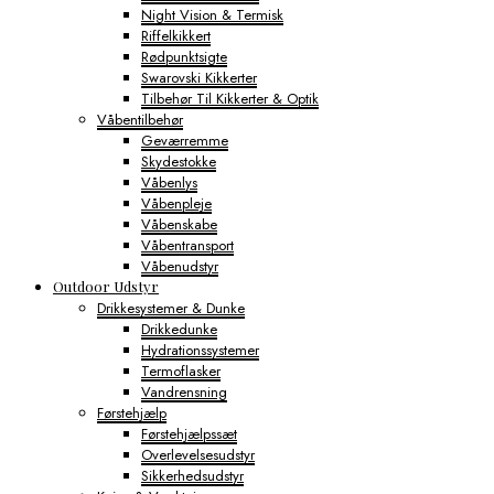
Night Vision & Termisk
Riffelkikkert
Rødpunktsigte
Swarovski Kikkerter
Tilbehør Til Kikkerter & Optik
Våbentilbehør
Geværremme
Skydestokke
Våbenlys
Våbenpleje
Våbenskabe
Våbentransport
Våbenudstyr
Outdoor Udstyr
Drikkesystemer & Dunke
Drikkedunke
Hydrationssystemer
Termoflasker
Vandrensning
Førstehjælp
Førstehjælpssæt
Overlevelsesudstyr
Sikkerhedsudstyr