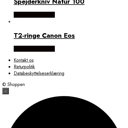
Spejderkniv Natur 100
Købes hos Outmore
T2-ringe Canon Eos
Købes hos Outmore
Kontakt os
Returpolitik
Databeskyttelseserklæring
© Shoppen
×