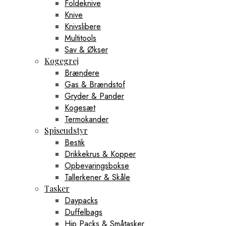
Foldeknive
Knive
Knivslibere
Multitools
Sav & Økser
Kogegrej
Brændere
Gas & Brændstof
Gryder & Pander
Kogesæt
Termokander
Spiseudstyr
Bestik
Drikkekrus & Kopper
Opbevaringsbokse
Tallerkener & Skåle
Tasker
Daypacks
Duffelbags
Hip Packs & Småtasker