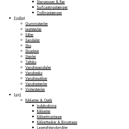
Stangposer & Rør
Surfcastingstænger
Trollingstænger
Fodtøj
Gummistøvler
Jagtstøvler
Såler
Sandaler
Sko
Skopleje
Støvler
Teltsko
Vandresandaler
Vandresko
Vandresokker
Vandrestøvler
Vinterstøvler
Jagt
Kikkerter & Optik
Indskydning
Kikkerter
Kikkertmontage
Kikkerttasker & Binostraps
Laserafstandsmåler