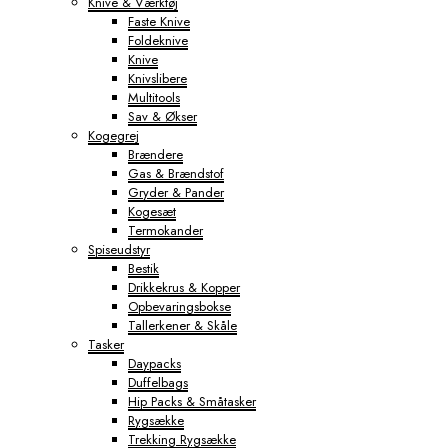
Knive & Værktøj
Faste Knive
Foldeknive
Knive
Knivslibere
Multitools
Sav & Økser
Kogegrej
Brændere
Gas & Brændstof
Gryder & Pander
Kogesæt
Termokander
Spiseudstyr
Bestik
Drikkekrus & Kopper
Opbevaringsbokse
Tallerkener & Skåle
Tasker
Daypacks
Duffelbags
Hip Packs & Småtasker
Rygsække
Trekking Rygsække