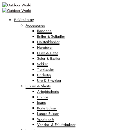
Beklædning
Accessories
Bandana
Briller & Solbriller
Halstørklæder
Handsker
Huer & Hatte
Seler & Bælter
Sokker
Tørklæder
Undertøj
Ure & Smykker
Bukser & Shorts
Arbejdsshorts
Chinos
Jeans
Korte Bukser
Lange Bukser
Sportshorts
Vandre- & Friluftsbukser