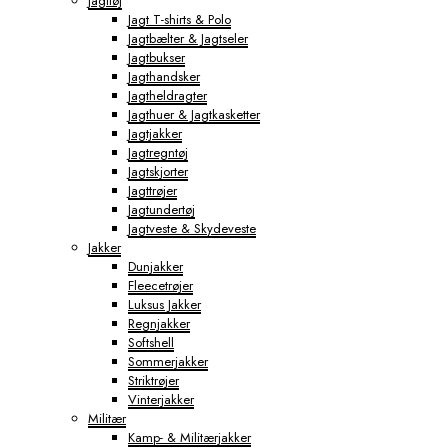
Jagttøj
Jagt T-shirts & Polo
Jagtbælter & Jagtseler
Jagtbukser
Jagthandsker
Jagtheldragter
Jagthuer & Jagtkasketter
Jagtjakker
Jagtregntøj
Jagtskjorter
Jagttrøjer
Jagtundertøj
Jagtveste & Skydeveste
Jakker
Dunjakker
Fleecetrøjer
Luksus Jakker
Regnjakker
Softshell
Sommerjakker
Striktrøjer
Vinterjakker
Militær
Kamp- & Militærjakker