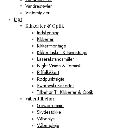
Vandrestøvler
Vinterstøvler
Jagt
Kikkerter & Optik
Indskydning
Kikkerter
Kikkertmontage
Kikkerttasker & Binostraps
Laserafstandsmåler
Night Vision & Termisk
Riffelkikkert
Rødpunktsigte
Swarovski Kikkerter
Tilbehør Til Kikkerter & Optik
Våbentilbehør
Geværremme
Skydestokke
Våbenlys
Våbenpleje