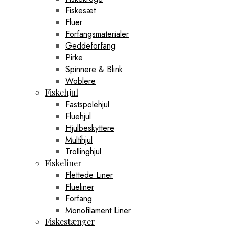
Fiskesæt
Fluer
Forfangsmaterialer
Geddeforfang
Pirke
Spinnere & Blink
Woblere
Fiskehjul
Fastspolehjul
Fluehjul
Hjulbeskyttere
Multihjul
Trollinghjul
Fiskeliner
Flettede Liner
Flueliner
Forfang
Monofilament Liner
Fiskestænger