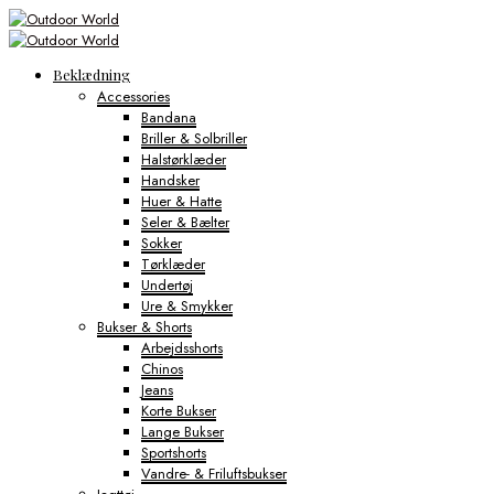
Beklædning
Accessories
Bandana
Briller & Solbriller
Halstørklæder
Handsker
Huer & Hatte
Seler & Bælter
Sokker
Tørklæder
Undertøj
Ure & Smykker
Bukser & Shorts
Arbejdsshorts
Chinos
Jeans
Korte Bukser
Lange Bukser
Sportshorts
Vandre- & Friluftsbukser