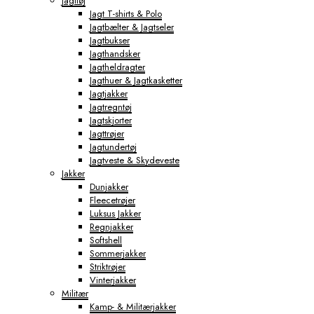
Jagttøj
Jagt T-shirts & Polo
Jagtbælter & Jagtseler
Jagtbukser
Jagthandsker
Jagtheldragter
Jagthuer & Jagtkasketter
Jagtjakker
Jagtregntøj
Jagtskjorter
Jagttrøjer
Jagtundertøj
Jagtveste & Skydeveste
Jakker
Dunjakker
Fleecetrøjer
Luksus Jakker
Regnjakker
Softshell
Sommerjakker
Striktrøjer
Vinterjakker
Militær
Kamp- & Militærjakker