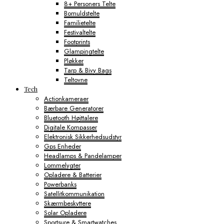
8+ Personers Telte
Bomuldstelte
Familietelte
Festivaltelte
Footprints
Glampingtelte
Pløkker
Tarp & Bivy Bags
Teltovne
Tech
Actionkameraer
Bærbare Generatorer
Bluetooth Højttalere
Digitale Kompasser
Elektronisk Sikkerhedsudstyr
Gps Enheder
Headlamps & Pandelamper
Lommelygter
Opladere & Batterier
Powerbanks
Satellitkommunikation
Skærmbeskyttere
Solar Opladere
Sportsure & Smartwatches