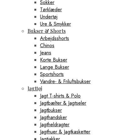
Sokker
Tørklæder
Undertøj
Ure & Smykker
Bukser & Shorts
Arbejdsshorts
Chinos
Jeans
Korte Bukser
Lange Bukser
Sportshorts
Vandre- & Friluftsbukser
Jagttøj
Jagt T-shirts & Polo
Jagtbælter & Jagtseler
Jagtbukser
Jagthandsker
Jagtheldragter
Jagthuer & Jagtkasketter
Jagtjakker