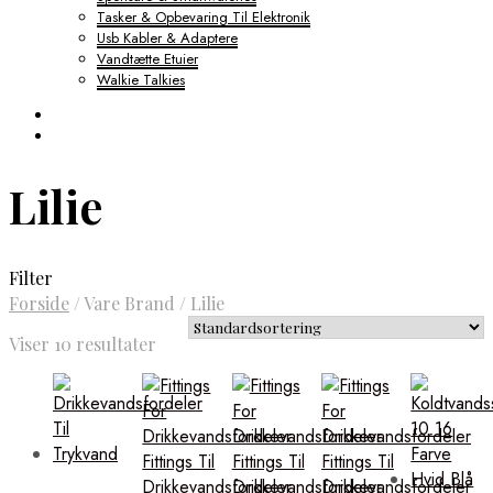
Tasker & Opbevaring Til Elektronik
Usb Kabler & Adaptere
Vandtætte Etuier
Walkie Talkies
Lilie
Filter
Forside
/
Vare Brand
/
Lilie
Viser 10 resultater