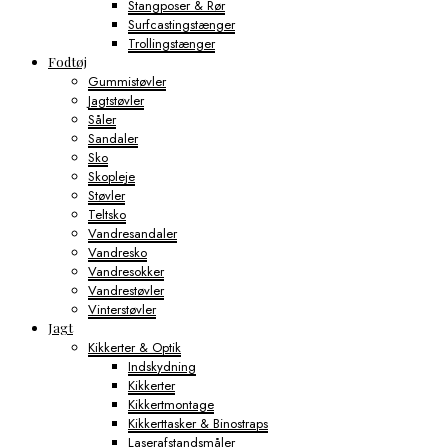
Stangposer & Rør
Surfcastingstænger
Trollingstænger
Fodtøj
Gummistøvler
Jagtstøvler
Såler
Sandaler
Sko
Skopleje
Støvler
Teltsko
Vandresandaler
Vandresko
Vandresokker
Vandrestøvler
Vinterstøvler
Jagt
Kikkerter & Optik
Indskydning
Kikkerter
Kikkertmontage
Kikkerttasker & Binostraps
Laserafstandsmåler