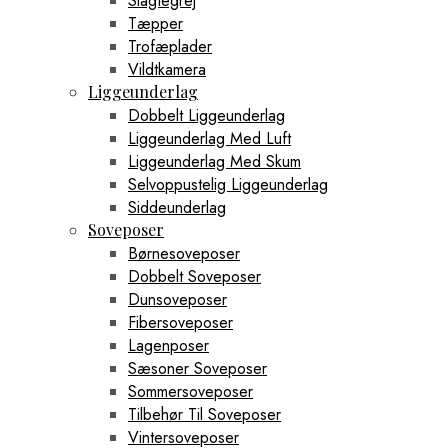
Slagtegrej
Tæpper
Trofæplader
Vildtkamera
Liggeunderlag
Dobbelt Liggeunderlag
Liggeunderlag Med Luft
Liggeunderlag Med Skum
Selvoppustelig Liggeunderlag
Siddeunderlag
Soveposer
Børnesoveposer
Dobbelt Soveposer
Dunsoveposer
Fibersoveposer
Lagenposer
Sæsoner Soveposer
Sommersoveposer
Tilbehør Til Soveposer
Vintersoveposer