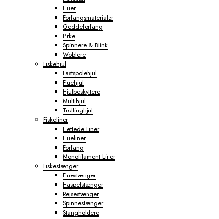
Fluer
Forfangsmaterialer
Geddeforfang
Pirke
Spinnere & Blink
Woblere
Fiskehjul
Fastspolehjul
Fluehjul
Hjulbeskyttere
Multihjul
Trollinghjul
Fiskeliner
Flettede Liner
Flueliner
Forfang
Monofilament Liner
Fiskestænger
Fluestænger
Haspelstænger
Rejsestænger
Spinnestænger
Stangholdere