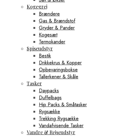
Kogegrej
Brændere
Gas & Brændstof
Gryder & Pander
Kogesæt
Termokander
Spiseudstyr
Bestik
Drikkekrus & Kopper
Opbevaringsbokse
Tallerkener & Skåle
Tasker
Daypacks
Duffelbags
Hip Packs & Småtasker
Rygsække
Trekking Rygsække
Vandafvisende Tasker
Vandre & Rejseudstyr