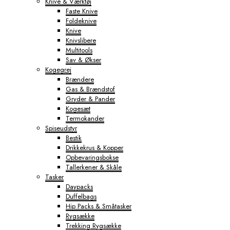
Knive & Værktøj
Faste Knive
Foldeknive
Knive
Knivslibere
Multitools
Sav & Økser
Kogegrej
Brændere
Gas & Brændstof
Gryder & Pander
Kogesæt
Termokander
Spiseudstyr
Bestik
Drikkekrus & Kopper
Opbevaringsbokse
Tallerkener & Skåle
Tasker
Daypacks
Duffelbags
Hip Packs & Småtasker
Rygsække
Trekking Rygsække