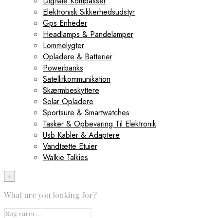
Digitale Kompasser
Elektronisk Sikkerhedsudstyr
Gps Enheder
Headlamps & Pandelamper
Lommelygter
Opladere & Batterier
Powerbanks
Satellitkommunikation
Skærmbeskyttere
Solar Opladere
Sportsure & Smartwatches
Tasker & Opbevaring Til Elektronik
Usb Kabler & Adaptere
Vandtætte Etuier
Walkie Talkies
×
What are you looking for?