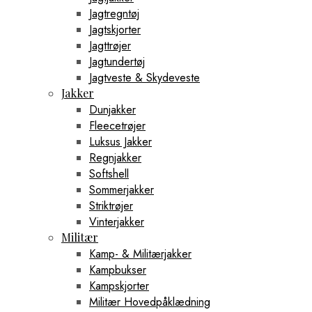
Jagtregntøj
Jagtskjorter
Jagttrøjer
Jagtundertøj
Jagtveste & Skydeveste
Jakker
Dunjakker
Fleecetrøjer
Luksus Jakker
Regnjakker
Softshell
Sommerjakker
Striktrøjer
Vinterjakker
Militær
Kamp- & Militærjakker
Kampbukser
Kampskjorter
Militær Hovedpåklædning