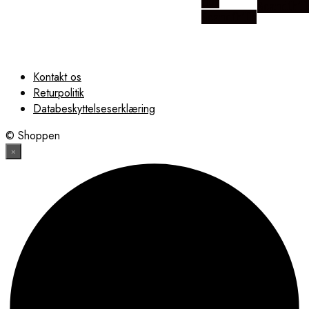
hos
Scandihill
Scandihills
Kontakt os
Returpolitik
Databeskyttelseserklæring
© Shoppen
×