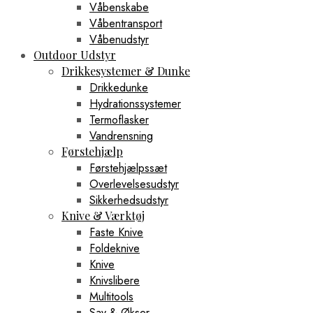
Våbenskabe
Våbentransport
Våbenudstyr
Outdoor Udstyr
Drikkesystemer & Dunke
Drikkedunke
Hydrationssystemer
Termoflasker
Vandrensning
Førstehjælp
Førstehjælpssæt
Overlevelsesudstyr
Sikkerhedsudstyr
Knive & Værktøj
Faste Knive
Foldeknive
Knive
Knivslibere
Multitools
Sav & Økser