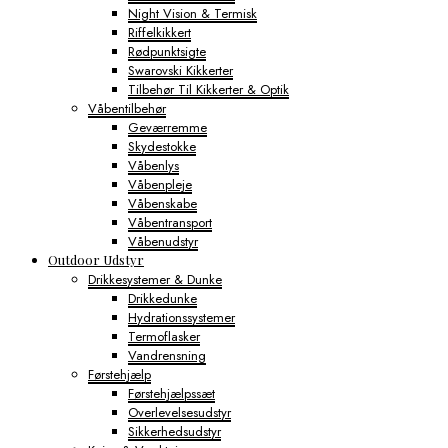
Night Vision & Termisk
Riffelkikkert
Rødpunktsigte
Swarovski Kikkerter
Tilbehør Til Kikkerter & Optik
Våbentilbehør
Geværremme
Skydestokke
Våbenlys
Våbenpleje
Våbenskabe
Våbentransport
Våbenudstyr
Outdoor Udstyr
Drikkesystemer & Dunke
Drikkedunke
Hydrationssystemer
Termoflasker
Vandrensning
Førstehjælp
Førstehjælpssæt
Overlevelsesudstyr
Sikkerhedsudstyr