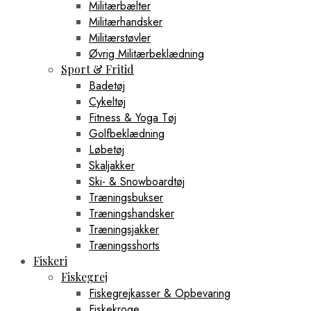
Militærbælter
Militærhandsker
Militærstøvler
Øvrig Militærbeklædning
Sport & Fritid
Badetøj
Cykeltøj
Fitness & Yoga Tøj
Golfbeklædning
Løbetøj
Skaljakker
Ski- & Snowboardtøj
Træningsbukser
Træningshandsker
Træningsjakker
Træningsshorts
Fiskeri
Fiskegrej
Fiskegrejkasser & Opbevaring
Fiskekroge