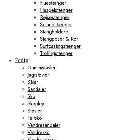
Fluestænger
Haspelstænger
Rejsestænger
Spinnestænger
Stangholdere
Stangposer & Rør
Surfcastingstænger
Trollingstænger
Fodtøj
Gummistøvler
Jagtstøvler
Såler
Sandaler
Sko
Skopleje
Støvler
Teltsko
Vandresandaler
Vandresko
Vandresokker