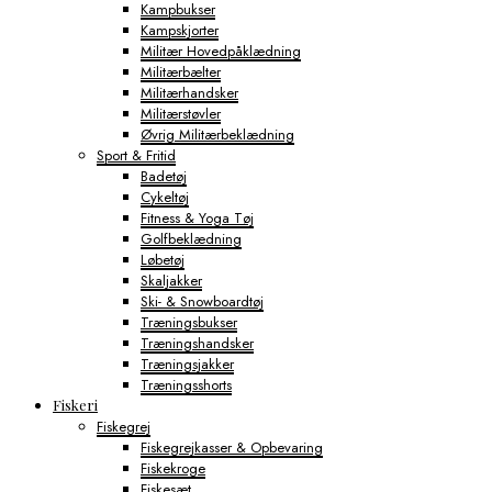
Kampbukser
Kampskjorter
Militær Hovedpåklædning
Militærbælter
Militærhandsker
Militærstøvler
Øvrig Militærbeklædning
Sport & Fritid
Badetøj
Cykeltøj
Fitness & Yoga Tøj
Golfbeklædning
Løbetøj
Skaljakker
Ski- & Snowboardtøj
Træningsbukser
Træningshandsker
Træningsjakker
Træningsshorts
Fiskeri
Fiskegrej
Fiskegrejkasser & Opbevaring
Fiskekroge
Fiskesæt