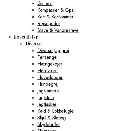
Gaiters
Kompasser & Gps
Kort & Kortlommer
Rejsepuder
Stave & Vandrestave
Soveudstyr
Diverse
Diverse Jagtgrej
Feltsenge
Hængekøjer
Høreværn
Hovedpuder
Hundegrej
Jagtkamera
Jagtstole
Jagttasker
Kald & Lokkefugle
Skjul & Sløring
Skydebriller