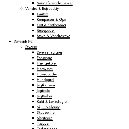
Vandafvisende Tasker
Vandre & Rejseudstyr
Gaiters
Kompasser & Gps
Kort & Kortlommer
Rejsepuder
Stave & Vandrestave
Soveudstyr
Diverse
Diverse Jagtgrej
Feltsenge
Hængekøjer
Høreværn
Hovedpuder
Hundegrej
Jagtkamera
Jagtstole
Jagttasker
Kald & Lokkefugle
Skjul & Sløring
Skydebriller
Slagtegrej
Tæpper
Trofæplader