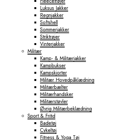
Fleecetrøjer
Luksus Jakker
Regnjakker
Softshell
Sommerjakker
Striktrøjer
Vinterjakker
Militær
Kamp- & Militærjakker
Kampbukser
Kampskjorter
Militær Hovedpåklædning
Militærbælter
Militærhandsker
Militærstøvler
Øvrig Militærbeklædning
Sport & Fritid
Badetøj
Cykeltøj
Fitness & Yoga Tøj