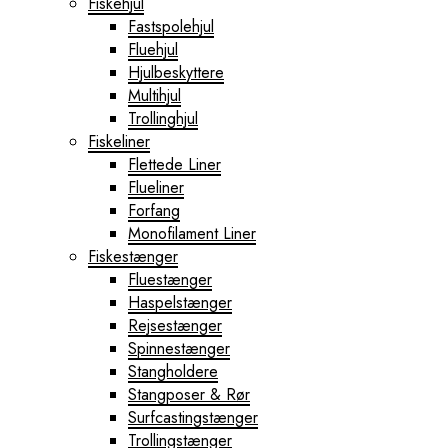
Fiskehjul
Fastspolehjul
Fluehjul
Hjulbeskyttere
Multihjul
Trollinghjul
Fiskeliner
Flettede Liner
Flueliner
Forfang
Monofilament Liner
Fiskestænger
Fluestænger
Haspelstænger
Rejsestænger
Spinnestænger
Stangholdere
Stangposer & Rør
Surfcastingstænger
Trollingstænger