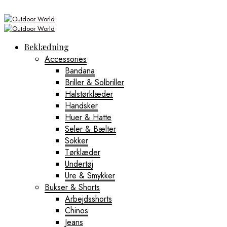
Beklædning
Accessories
Bandana
Briller & Solbriller
Halstørklæder
Handsker
Huer & Hatte
Seler & Bælter
Sokker
Tørklæder
Undertøj
Ure & Smykker
Bukser & Shorts
Arbejdsshorts
Chinos
Jeans