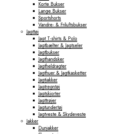
Korte Bukser
Lange Bukser
Sportshorts
Vandre- & Friluftsbukser
Jagttøj
Jagt T-shirts & Polo
Jagtbælter & Jagtseler
Jagtbukser
Jagthandsker
Jagtheldragter
Jagthuer & Jagtkasketter
Jagtjakker
Jagtregntøj
Jagtskjorter
Jagttrøjer
Jagtundertøj
Jagtveste & Skydeveste
Jakker
Dunjakker