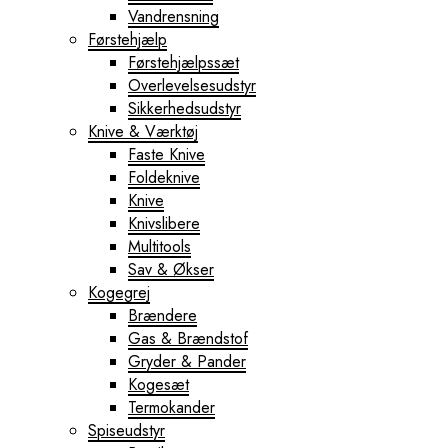
Vandrensning
Førstehjælp
Førstehjælpssæt
Overlevelsesudstyr
Sikkerhedsudstyr
Knive & Værktøj
Faste Knive
Foldeknive
Knive
Knivslibere
Multitools
Sav & Økser
Kogegrej
Brændere
Gas & Brændstof
Gryder & Pander
Kogesæt
Termokander
Spiseudstyr