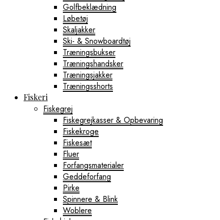
Golfbeklædning
Løbetøj
Skaljakker
Ski- & Snowboardtøj
Træningsbukser
Træningshandsker
Træningsjakker
Træningsshorts
Fiskeri
Fiskegrej
Fiskegrejkasser & Opbevaring
Fiskekroge
Fiskesæt
Fluer
Forfangsmaterialer
Geddeforfang
Pirke
Spinnere & Blink
Woblere