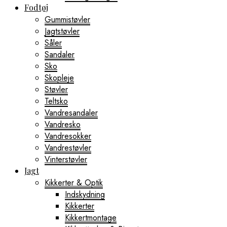
Fodtøj
Gummistøvler
Jagtstøvler
Såler
Sandaler
Sko
Skopleje
Støvler
Teltsko
Vandresandaler
Vandresko
Vandresokker
Vandrestøvler
Vinterstøvler
Jagt
Kikkerter & Optik
Indskydning
Kikkerter
Kikkertmontage