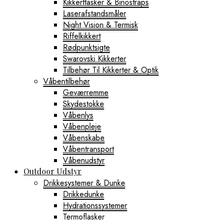
Kikkerttasker & Binostraps
Laserafstandsmåler
Night Vision & Termisk
Riffelkikkert
Rødpunktsigte
Swarovski Kikkerter
Tilbehør Til Kikkerter & Optik
Våbentilbehør
Geværremme
Skydestokke
Våbenlys
Våbenpleje
Våbenskabe
Våbentransport
Våbenudstyr
Outdoor Udstyr
Drikkesystemer & Dunke
Drikkedunke
Hydrationssystemer
Termoflasker