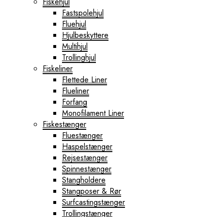
Fiskehjul
Fastspolehjul
Fluehjul
Hjulbeskyttere
Multihjul
Trollinghjul
Fiskeliner
Flettede Liner
Flueliner
Forfang
Monofilament Liner
Fiskestænger
Fluestænger
Haspelstænger
Rejsestænger
Spinnestænger
Stangholdere
Stangposer & Rør
Surfcastingstænger
Trollingstænger