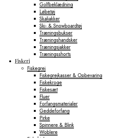
Golfbeklædning
Løbetøj
Skaljakker
Ski- & Snowboardtøj
Træningsbukser
Træningshandsker
Træningsjakker
Træningsshorts
Fiskeri
Fiskegrej
Fiskegrejkasser & Opbevaring
Fiskekroge
Fiskesæt
Fluer
Forfangsmaterialer
Geddeforfang
Pirke
Spinnere & Blink
Woblere