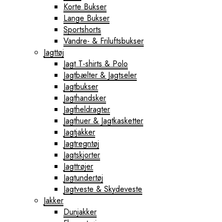
Korte Bukser
Lange Bukser
Sportshorts
Vandre- & Friluftsbukser
Jagttøj
Jagt T-shirts & Polo
Jagtbælter & Jagtseler
Jagtbukser
Jagthandsker
Jagtheldragter
Jagthuer & Jagtkasketter
Jagtjakker
Jagtregntøj
Jagtskjorter
Jagttrøjer
Jagtundertøj
Jagtveste & Skydeveste
Jakker
Dunjakker