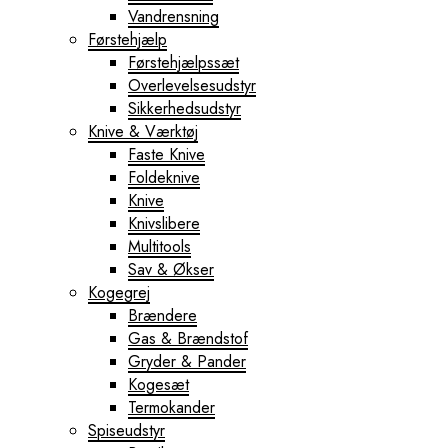
Vandrensning
Førstehjælp
Førstehjælpssæt
Overlevelsesudstyr
Sikkerhedsudstyr
Knive & Værktøj
Faste Knive
Foldeknive
Knive
Knivslibere
Multitools
Sav & Økser
Kogegrej
Brændere
Gas & Brændstof
Gryder & Pander
Kogesæt
Termokander
Spiseudstyr