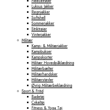
Fleecetrøjer
Luksus Jakker
Regnjakker
Softshell
Sommerjakker
Striktrøjer
Vinterjakker
Militær
Kamp- & Militærjakker
Kampbukser
Kampskjorter
Militær Hovedpåklædning
Militærbælter
Militærhandsker
Militærstøvler
Øvrig Militærbeklædning
Sport & Fritid
Badetøj
Cykeltøj
Fitness & Yoga Tøj