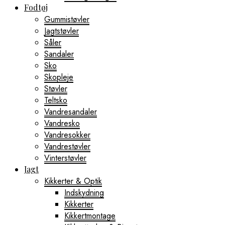
Fodtøj
Gummistøvler
Jagtstøvler
Såler
Sandaler
Sko
Skopleje
Støvler
Teltsko
Vandresandaler
Vandresko
Vandresokker
Vandrestøvler
Vinterstøvler
Jagt
Kikkerter & Optik
Indskydning
Kikkerter
Kikkertmontage