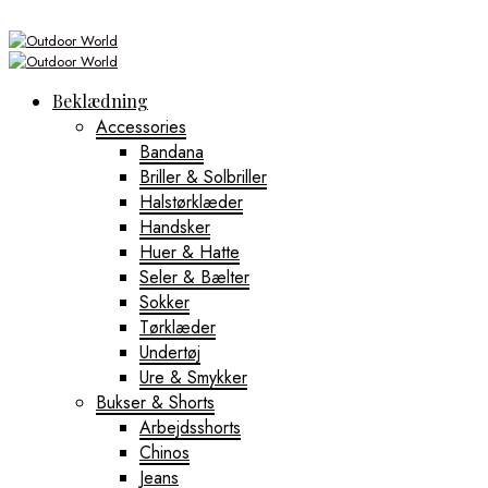
Beklædning
Accessories
Bandana
Briller & Solbriller
Halstørklæder
Handsker
Huer & Hatte
Seler & Bælter
Sokker
Tørklæder
Undertøj
Ure & Smykker
Bukser & Shorts
Arbejdsshorts
Chinos
Jeans