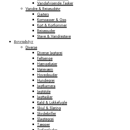
Vandafvisende Tasker
Vandre & Rejseudstyr
Gaiters
Kompasser & Gps
Kort & Kortlommer
Rejsepuder
Stave & Vandrestave
Soveudstyr
Diverse
Diverse Jagtgrej
Feltsenge
Hængekøjer
Høreværn
Hovedpuder
Hundegrej
Jagtkamera
Jagtstole
Jagttasker
Kald & Lokkefugle
Skjul & Sløring
Skydebriller
Slagtegrej
Tæpper
Trofæplader