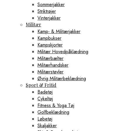
Sommerjakker
Striktrøjer
Vinterjakker
Militær
Kamp- & Militærjakker
Kampbukser
Kampskjorter
Militær Hovedpåklædning
Militærbælter
Militærhandsker
Militærstøvler
Øvrig Militærbeklædning
Sport & Fritid
Badetøj
Cykeltøj
Fitness & Yoga Tøj
Golfbeklædning
Løbetøj
Skaljakker