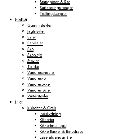
Stangposer & Rør
Surfcastingstænger
Trollingstænger
Fodtøj
Gummistøvler
Jagtstøvler
Såler
Sandaler
Sko
Skopleje
Støvler
Teltsko
Vandresandaler
Vandresko
Vandresokker
Vandrestøvler
Vinterstøvler
Jagt
Kikkerter & Optik
Indskydning
Kikkerter
Kikkertmontage
Kikkerttasker & Binostraps
Laserafstandsmåler