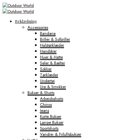
Beklædning
Accessories
Bandana
Briller & Solbriller
Halstørklæder
Handsker
Huer & Hatte
Seler & Bælter
Sokker
Tørklæder
Undertøj
Ure & Smykker
Bukser & Shorts
Arbejdsshorts
Chinos
Jeans
Korte Bukser
Lange Bukser
Sportshorts
Vandre- & Friluftsbukser