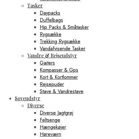
Tasker
Daypacks
Duffelbags
Hip Packs & Småtasker
Rygsække
Trekking Rygsække
Vandafvisende Tasker
Vandre & Rejseudstyr
Gaiters
Kompasser & Gps
Kort & Kortlommer
Rejsepuder
Stave & Vandrestave
Soveudstyr
Diverse
Diverse Jagtgrej
Feltsenge
Hængekøjer
Høreværn