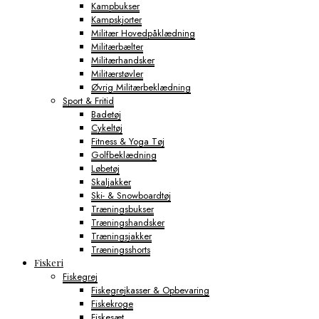
Kampbukser
Kampskjorter
Militær Hovedpåklædning
Militærbælter
Militærhandsker
Militærstøvler
Øvrig Militærbeklædning
Sport & Fritid
Badetøj
Cykeltøj
Fitness & Yoga Tøj
Golfbeklædning
Løbetøj
Skaljakker
Ski- & Snowboardtøj
Træningsbukser
Træningshandsker
Træningsjakker
Træningsshorts
Fiskeri
Fiskegrej
Fiskegrejkasser & Opbevaring
Fiskekroge
Fiskesæt