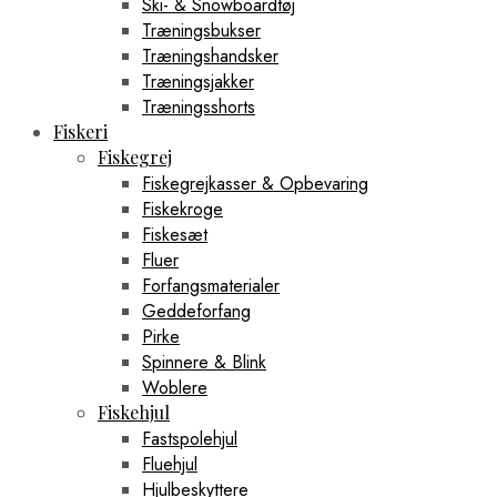
Ski- & Snowboardtøj
Træningsbukser
Træningshandsker
Træningsjakker
Træningsshorts
Fiskeri
Fiskegrej
Fiskegrejkasser & Opbevaring
Fiskekroge
Fiskesæt
Fluer
Forfangsmaterialer
Geddeforfang
Pirke
Spinnere & Blink
Woblere
Fiskehjul
Fastspolehjul
Fluehjul
Hjulbeskyttere