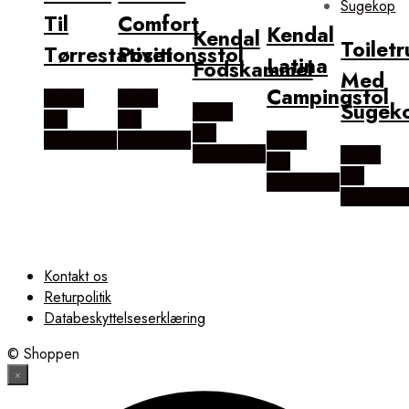
Til
Comfort
Kendal
Kendal
Toiletr
Tørrestativet
Positionsstol
Latina
Fodskammel
Med
Campingstol
Købes
Købes
Sugek
Købes
hos
hos
hos
Scandihills
Scandihills
Købes
Scandihills
Købes
hos
hos
Scandihills
Scandihill
Kontakt os
Returpolitik
Databeskyttelseserklæring
© Shoppen
×