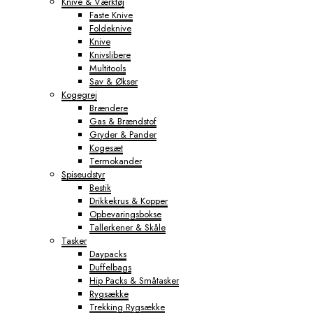
Knive & Værktøj
Faste Knive
Foldeknive
Knive
Knivslibere
Multitools
Sav & Økser
Kogegrej
Brændere
Gas & Brændstof
Gryder & Pander
Kogesæt
Termokander
Spiseudstyr
Bestik
Drikkekrus & Kopper
Opbevaringsbokse
Tallerkener & Skåle
Tasker
Daypacks
Duffelbags
Hip Packs & Småtasker
Rygsække
Trekking Rygsække