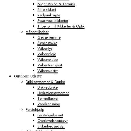
Night Vision & Termisk
Riffelkikkert
Rødpunktsigte
Swarovski Kikkerter
Tilbehør Til Kikkerter & Optik
Våbentilbehør
Geværremme
Skydestokke
Våbenlys
Våbenpleje
Våbenskabe
Våbentransport
Våbenudstyr
Outdoor Udstyr
Drikkesystemer & Dunke
Drikkedunke
Hydrationssystemer
Termoflasker
Vandrensning
Førstehjælp
Førstehjælpssæt
Overlevelsesudstyr
Sikkerhedsudstyr