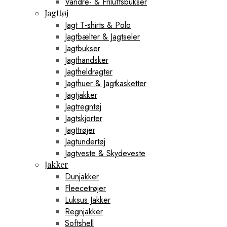
Vandre- & Friluftsbukser
Jagttøj
Jagt T-shirts & Polo
Jagtbælter & Jagtseler
Jagtbukser
Jagthandsker
Jagtheldragter
Jagthuer & Jagtkasketter
Jagtjakker
Jagtregntøj
Jagtskjorter
Jagttrøjer
Jagtundertøj
Jagtveste & Skydeveste
Jakker
Dunjakker
Fleecetrøjer
Luksus Jakker
Regnjakker
Softshell