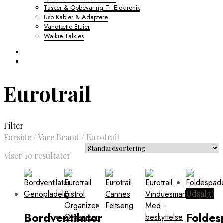
Tasker & Opbevaring Til Elektronik
Usb Kabler & Adaptere
Vandtætte Etuier
Walkie Talkies
Eurotrail
Filter
Forside
/
Vare Brand
/
Eurotrail
Viser 10 resultater
Udsalg!
Bordventilator
Foldes