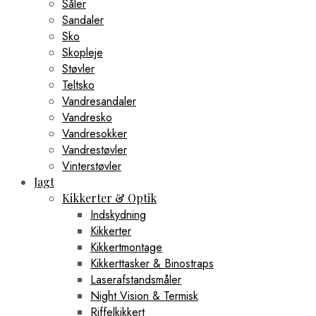
Såler
Sandaler
Sko
Skopleje
Støvler
Teltsko
Vandresandaler
Vandresko
Vandresokker
Vandrestøvler
Vinterstøvler
Jagt
Kikkerter & Optik
Indskydning
Kikkerter
Kikkertmontage
Kikkerttasker & Binostraps
Laserafstandsmåler
Night Vision & Termisk
Riffelkikkert