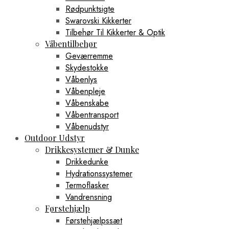
Rødpunktsigte
Swarovski Kikkerter
Tilbehør Til Kikkerter & Optik
Våbentilbehør
Geværremme
Skydestokke
Våbenlys
Våbenpleje
Våbenskabe
Våbentransport
Våbenudstyr
Outdoor Udstyr
Drikkesystemer & Dunke
Drikkedunke
Hydrationssystemer
Termoflasker
Vandrensning
Førstehjælp
Førstehjælpssæt