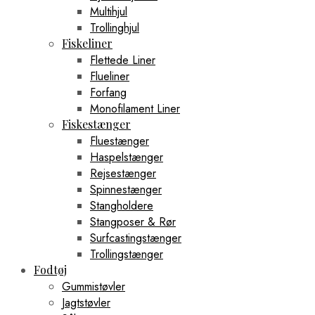
Multihjul
Trollinghjul
Fiskeliner
Flettede Liner
Flueliner
Forfang
Monofilament Liner
Fiskestænger
Fluestænger
Haspelstænger
Rejsestænger
Spinnestænger
Stangholdere
Stangposer & Rør
Surfcastingstænger
Trollingstænger
Fodtøj
Gummistøvler
Jagtstøvler