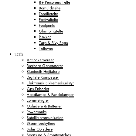
8+ Personers Telte
Bomuldstelte
Familietelte
Festivaltelte
Footprints
Glampingtelte
Pløkker
Tarp & Bivy Bags
Teltovne
Tech
Actionkameraer
Bærbare Generatorer
Bluetooth Højttalere
Digitale Kompasser
Elektronisk Sikkerhedsudstyr
Gps Enheder
Headlamps & Pandelamper
Lommelygter
Opladere & Batterier
Powerbanks
Satellitkommunikation
Skærmbeskyttere
Solar Opladere
Sportsure & Smartwatches