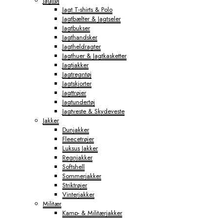
Jagttøj
Jagt T-shirts & Polo
Jagtbælter & Jagtseler
Jagtbukser
Jagthandsker
Jagtheldragter
Jagthuer & Jagtkasketter
Jagtjakker
Jagtregntøj
Jagtskjorter
Jagttrøjer
Jagtundertøj
Jagtveste & Skydeveste
Jakker
Dunjakker
Fleecetrøjer
Luksus Jakker
Regnjakker
Softshell
Sommerjakker
Striktrøjer
Vinterjakker
Militær
Kamp- & Militærjakker