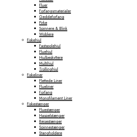
Fluer
Forfangsmaterialer
Geddeforfang
Pirke
Spinnere & Blink
Woblere
Fiskehjul
Fastspolehjul
Fluehjul
Hjulbeskyttere
Multihjul
Trollinghjul
Fiskeliner
Flettede Liner
Flueliner
Forfang
Monofilament Liner
Fiskestænger
Fluestænger
Haspelstænger
Rejsestænger
Spinnestænger
Stangholdere