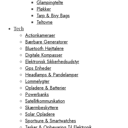
Glampingtelte
Pløkker
Tarp & Bivy Bags
Teltovne
Tech
Actionkameraer
Bærbare Generatorer
Bluetooth Højttalere
Digitale Kompasser
Elektronisk Sikkerhedsudstyr
Gps Enheder
Headlamps & Pandelamper
Lommelygter
Opladere & Batterier
Powerbanks
Satellitkommunikation
Skærmbeskyttere
Solar Opladere
Sportsure & Smartwatches
Tasker & Opbevaring Til Elektronik