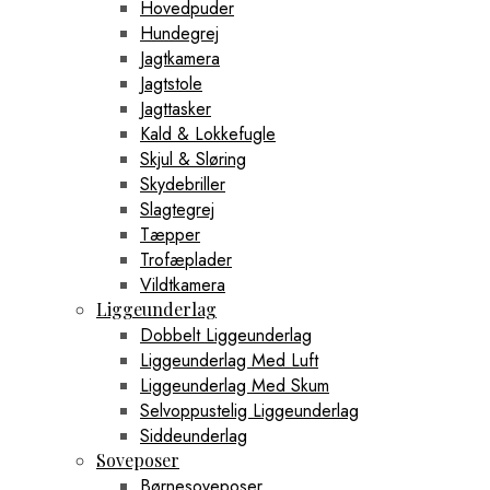
Hovedpuder
Hundegrej
Jagtkamera
Jagtstole
Jagttasker
Kald & Lokkefugle
Skjul & Sløring
Skydebriller
Slagtegrej
Tæpper
Trofæplader
Vildtkamera
Liggeunderlag
Dobbelt Liggeunderlag
Liggeunderlag Med Luft
Liggeunderlag Med Skum
Selvoppustelig Liggeunderlag
Siddeunderlag
Soveposer
Børnesoveposer