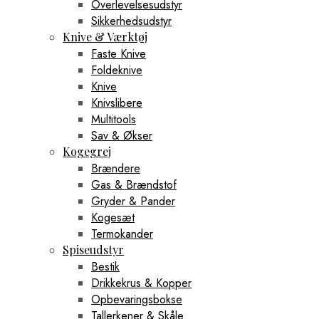
Overlevelsesudstyr
Sikkerhedsudstyr
Knive & Værktøj
Faste Knive
Foldeknive
Knive
Knivslibere
Multitools
Sav & Økser
Kogegrej
Brændere
Gas & Brændstof
Gryder & Pander
Kogesæt
Termokander
Spiseudstyr
Bestik
Drikkekrus & Kopper
Opbevaringsbokse
Tallerkener & Skåle