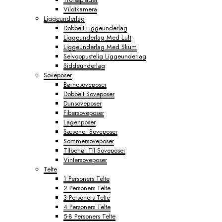
Vildtkamera
Liggeunderlag
Dobbelt Liggeunderlag
Liggeunderlag Med Luft
Liggeunderlag Med Skum
Selvoppustelig Liggeunderlag
Siddeunderlag
Soveposer
Børnesoveposer
Dobbelt Soveposer
Dunsoveposer
Fibersoveposer
Lagenposer
Sæsoner Soveposer
Sommersoveposer
Tilbehør Til Soveposer
Vintersoveposer
Telte
1 Personers Telte
2 Personers Telte
3 Personers Telte
4 Personers Telte
5-8 Personers Telte