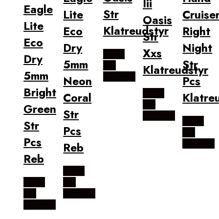
Iii
Eagle
Str
Lite
Cruise
Oasis
Lite
Klatreudstyr
Eco
Right
Str
Eco
Dry
Night
Xxs
Købes
Dry
5mm
Str
hos
Klatreudstyr
5mm
Outmore
Neon
Pcs
Bright
Købes
Coral
Klatre
hos
Green
Str
Outmore
Købes
Str
Pcs
hos
Pcs
Outmore
Reb
Reb
Købes
Købes
hos
hos
Outmore
Outmore