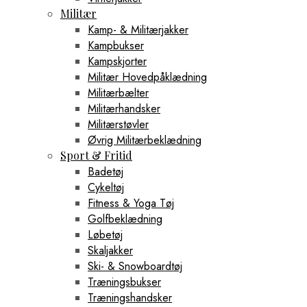
Militær
Kamp- & Militærjakker
Kampbukser
Kampskjorter
Militær Hovedpåklædning
Militærbælter
Militærhandsker
Militærstøvler
Øvrig Militærbeklædning
Sport & Fritid
Badetøj
Cykeltøj
Fitness & Yoga Tøj
Golfbeklædning
Løbetøj
Skaljakker
Ski- & Snowboardtøj
Træningsbukser
Træningshandsker