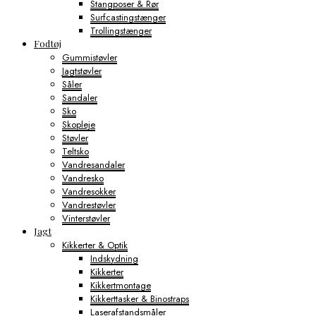
Stangposer & Rør
Surfcastingstænger
Trollingstænger
Fodtøj
Gummistøvler
Jagtstøvler
Såler
Sandaler
Sko
Skopleje
Støvler
Teltsko
Vandresandaler
Vandresko
Vandresokker
Vandrestøvler
Vinterstøvler
Jagt
Kikkerter & Optik
Indskydning
Kikkerter
Kikkertmontage
Kikkerttasker & Binostraps
Laserafstandsmåler