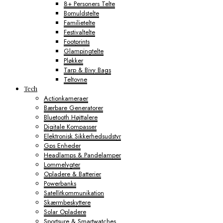
8+ Personers Telte
Bomuldstelte
Familietelte
Festivaltelte
Footprints
Glampingtelte
Pløkker
Tarp & Bivy Bags
Teltovne
Tech
Actionkameraer
Bærbare Generatorer
Bluetooth Højttalere
Digitale Kompasser
Elektronisk Sikkerhedsudstyr
Gps Enheder
Headlamps & Pandelamper
Lommelygter
Opladere & Batterier
Powerbanks
Satellitkommunikation
Skærmbeskyttere
Solar Opladere
Sportsure & Smartwatches