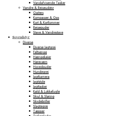
Vandafvisende Tasker
Vandre & Rejseudstyr
Gaiters
Kompasser & Gps
Kort & Kortlommer
Rejsepuder
Stave & Vandrestave
Soveudstyr
Diverse
Diverse Jagtgrej
Feltsenge
Hængekøjer
Høreværn
Hovedpuder
Hundegrej
Jagtkamera
Jagtstole
Jagttasker
Kald & Lokkefugle
Skjul & Sløring
Skydebriller
Slagtegrej
Tæpper
Trofæplader