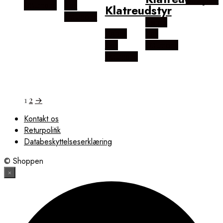
Outmore
hos
Klatreudstyr
Outmore
Købes
Købes
hos
hos
Outmore
Outmore
1
2
→
Kontakt os
Returpolitik
Databeskyttelseserklæring
© Shoppen
×