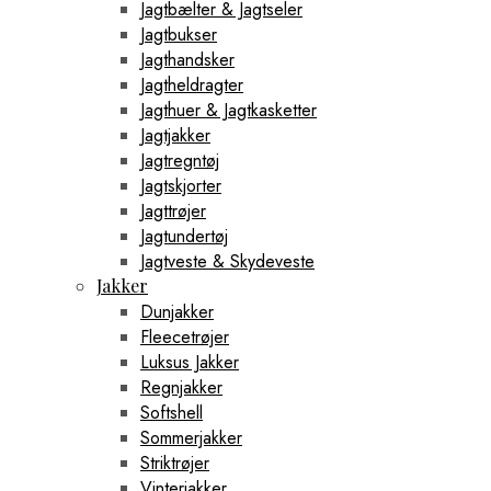
Jagtbælter & Jagtseler
Jagtbukser
Jagthandsker
Jagtheldragter
Jagthuer & Jagtkasketter
Jagtjakker
Jagtregntøj
Jagtskjorter
Jagttrøjer
Jagtundertøj
Jagtveste & Skydeveste
Jakker
Dunjakker
Fleecetrøjer
Luksus Jakker
Regnjakker
Softshell
Sommerjakker
Striktrøjer
Vinterjakker