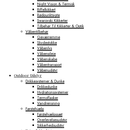
Night Vision & Termisk
Riffelkikkert
Rødpunktsigte
Swarovski Kikkerter
Tilbehør Til Kikkerter & Optik
Våbentilbehør
Geværremme
Skydestokke
Våbenlys
Våbenpleje
Våbenskabe
Våbentransport
Våbenudstyr
Outdoor Udstyr
Drikkesystemer & Dunke
Drikkedunke
Hydrationssystemer
Termoflasker
Vandrensning
Førstehjælp
Førstehjælpssæt
Overlevelsesudstyr
Sikkerhedsudstyr