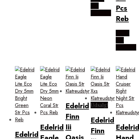
hos
Pcs
Outmore
Reb
Købes
hos
Outmore
Edelrid
Udsalg!
Finn
Edelrid
Iii
Edelrid
Edelri
Finn
Edelrid
Oasis
Eagle
Hand