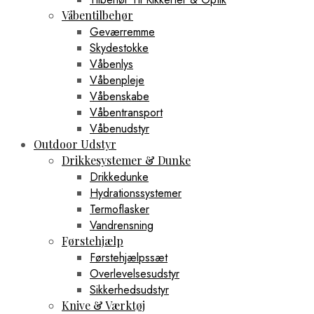
Våbentilbehør
Geværremme
Skydestokke
Våbenlys
Våbenpleje
Våbenskabe
Våbentransport
Våbenudstyr
Outdoor Udstyr
Drikkesystemer & Dunke
Drikkedunke
Hydrationssystemer
Termoflasker
Vandrensning
Førstehjælp
Førstehjælpssæt
Overlevelsesudstyr
Sikkerhedsudstyr
Knive & Værktøj