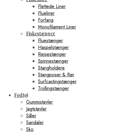
Flettede Liner
Flueliner
Forfang
Monofilament Liner
Fiskestænger
Fluestænger
Haspelstænger
Rejsestænger
Spinnestænger
Stangholdere
Stangposer & Rør
Surfcastingstænger
Trollingstænger
Fodtøj
Gummistøvler
Jagtstøvler
Såler
Sandaler
Sko