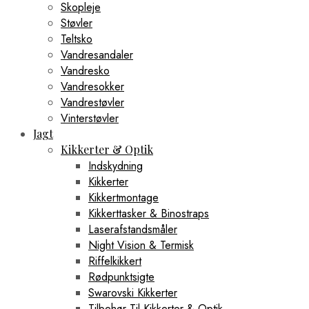
Skopleje
Støvler
Teltsko
Vandresandaler
Vandresko
Vandresokker
Vandrestøvler
Vinterstøvler
Jagt
Kikkerter & Optik
Indskydning
Kikkerter
Kikkertmontage
Kikkerttasker & Binostraps
Laserafstandsmåler
Night Vision & Termisk
Riffelkikkert
Rødpunktsigte
Swarovski Kikkerter
Tilbehør Til Kikkerter & Optik