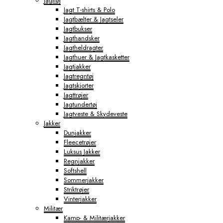
Jagttøj
Jagt T-shirts & Polo
Jagtbælter & Jagtseler
Jagtbukser
Jagthandsker
Jagtheldragter
Jagthuer & Jagtkasketter
Jagtjakker
Jagtregntøj
Jagtskjorter
Jagttrøjer
Jagtundertøj
Jagtveste & Skydeveste
Jakker
Dunjakker
Fleecetrøjer
Luksus Jakker
Regnjakker
Softshell
Sommerjakker
Striktrøjer
Vinterjakker
Militær
Kamp- & Militærjakker