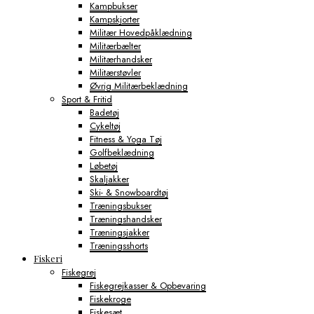
Kampbukser
Kampskjorter
Militær Hovedpåklædning
Militærbælter
Militærhandsker
Militærstøvler
Øvrig Militærbeklædning
Sport & Fritid
Badetøj
Cykeltøj
Fitness & Yoga Tøj
Golfbeklædning
Løbetøj
Skaljakker
Ski- & Snowboardtøj
Træningsbukser
Træningshandsker
Træningsjakker
Træningsshorts
Fiskeri
Fiskegrej
Fiskegrejkasser & Opbevaring
Fiskekroge
Fiskesæt