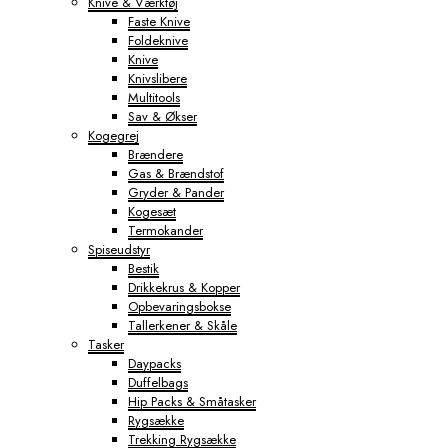
Knive & Værktøj
Faste Knive
Foldeknive
Knive
Knivslibere
Multitools
Sav & Økser
Kogegrej
Brændere
Gas & Brændstof
Gryder & Pander
Kogesæt
Termokander
Spiseudstyr
Bestik
Drikkekrus & Kopper
Opbevaringsbokse
Tallerkener & Skåle
Tasker
Daypacks
Duffelbags
Hip Packs & Småtasker
Rygsække
Trekking Rygsække