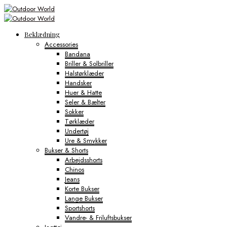
Beklædning
Accessories
Bandana
Briller & Solbriller
Halstørklæder
Handsker
Huer & Hatte
Seler & Bælter
Sokker
Tørklæder
Undertøj
Ure & Smykker
Bukser & Shorts
Arbejdsshorts
Chinos
Jeans
Korte Bukser
Lange Bukser
Sportshorts
Vandre- & Friluftsbukser