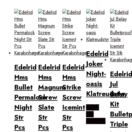
Edelrid
Joker
Edelrid
Edelrid
Edelrid
Night-
Edelri
Hms
Hms
Hms
oasis
Jul
Bullet
Magnum
Strike
Klatreudstyr
Belay
Permalock
Screw
Screw
Kit
Night
Slate
Icemint
Købes
Bullet
hos
Str
Str
Str
Outmore
Triple
Pcs
Pcs
Pcs