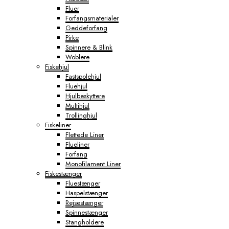
Fluer
Forfangsmaterialer
Geddeforfang
Pirke
Spinnere & Blink
Woblere
Fiskehjul
Fastspolehjul
Fluehjul
Hjulbeskyttere
Multihjul
Trollinghjul
Fiskeliner
Flettede Liner
Flueliner
Forfang
Monofilament Liner
Fiskestænger
Fluestænger
Haspelstænger
Rejsestænger
Spinnestænger
Stangholdere