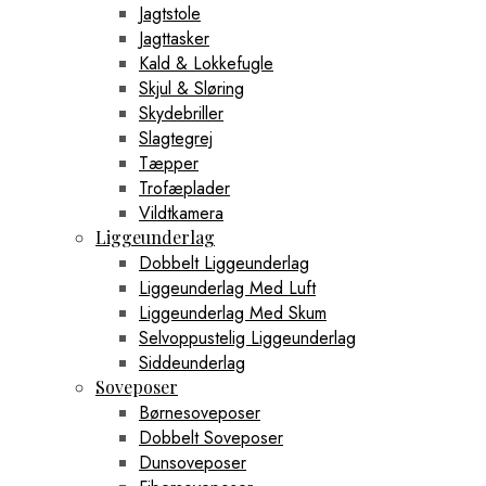
Jagtstole
Jagttasker
Kald & Lokkefugle
Skjul & Sløring
Skydebriller
Slagtegrej
Tæpper
Trofæplader
Vildtkamera
Liggeunderlag
Dobbelt Liggeunderlag
Liggeunderlag Med Luft
Liggeunderlag Med Skum
Selvoppustelig Liggeunderlag
Siddeunderlag
Soveposer
Børnesoveposer
Dobbelt Soveposer
Dunsoveposer