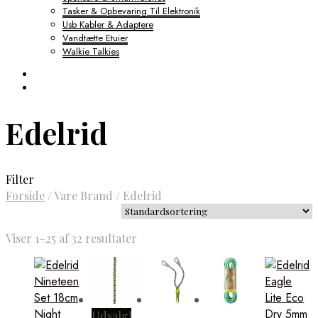
Tasker & Opbevaring Til Elektronik
Usb Kabler & Adaptere
Vandtætte Etuier
Walkie Talkies
Edelrid
Filter
Forside
/
Vare Brand
/
Edelrid
Viser 1–25 af 32 resultater
Udsalg!