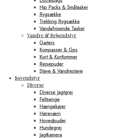
Duffelbags
Hip Packs & Småtasker
Rygsække
Trekking Rygsække
Vandafvisende Tasker
Vandre & Rejseudstyr
Gaiters
Kompasser & Gps
Kort & Kortlommer
Rejsepuder
Stave & Vandrestave
Soveudstyr
Diverse
Diverse Jagtgrej
Feltsenge
Hængekøjer
Høreværn
Hovedpuder
Hundegrej
Jagtkamera