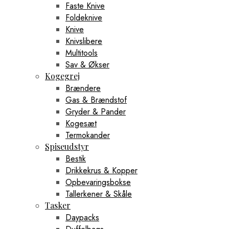
Faste Knive
Foldeknive
Knive
Knivslibere
Multitools
Sav & Økser
Kogegrej
Brændere
Gas & Brændstof
Gryder & Pander
Kogesæt
Termokander
Spiseudstyr
Bestik
Drikkekrus & Kopper
Opbevaringsbokse
Tallerkener & Skåle
Tasker
Daypacks