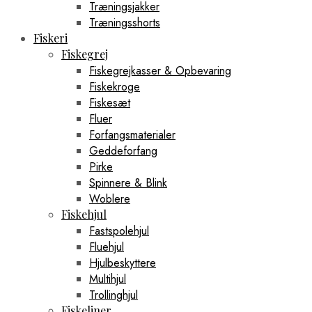
Træningsjakker
Træningsshorts
Fiskeri
Fiskegrej
Fiskegrejkasser & Opbevaring
Fiskekroge
Fiskesæt
Fluer
Forfangsmaterialer
Geddeforfang
Pirke
Spinnere & Blink
Woblere
Fiskehjul
Fastspolehjul
Fluehjul
Hjulbeskyttere
Multihjul
Trollinghjul
Fiskeliner