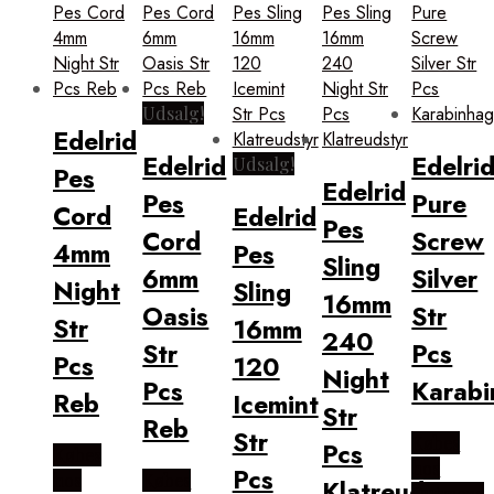
Udsalg!
Edelrid
Edelrid
Edelri
Udsalg!
Pes
Edelrid
Pes
Pure
Cord
Edelrid
Pes
Cord
Screw
4mm
Pes
Sling
6mm
Silver
Night
Sling
16mm
Oasis
Str
Str
16mm
240
Str
Pcs
Pcs
120
Night
Pcs
Karab
Reb
Icemint
Str
Reb
Str
Købes
Pcs
Købes
hos
Pcs
hos
Købes
Klatreudstyr
Outmore