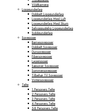
Vildtkamera
Liggeunderlag
Dobbelt Liggeunderlag
Liggeunderlag Med Luft
Liggeunderlag Med Skum
Selvoppustelig Liggeunderlag
Siddeunderlag
Soveposer
Børnesoveposer
Dobbelt Soveposer
Dunsoveposer
Fibersoveposer
Lagenposer
Sæsoner Soveposer
Sommersoveposer
Tilbehør Til Soveposer
Vintersoveposer
Telte
1 Personers Telte
2 Personers Telte
3 Personers Telte
4 Personers Telte
5-8 Personers Telte