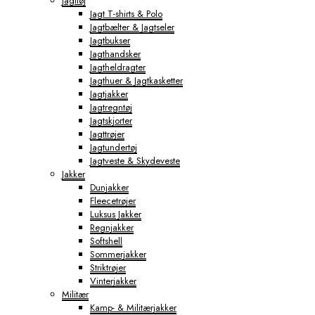
Jagttøj
Jagt T-shirts & Polo
Jagtbælter & Jagtseler
Jagtbukser
Jagthandsker
Jagtheldragter
Jagthuer & Jagtkasketter
Jagtjakker
Jagtregntøj
Jagtskjorter
Jagttrøjer
Jagtundertøj
Jagtveste & Skydeveste
Jakker
Dunjakker
Fleecetrøjer
Luksus Jakker
Regnjakker
Softshell
Sommerjakker
Striktrøjer
Vinterjakker
Militær
Kamp- & Militærjakker