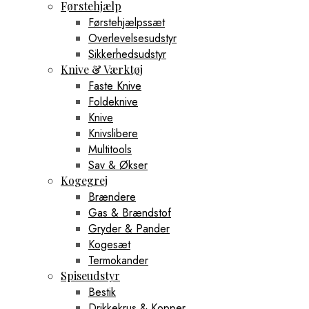
Førstehjælp
Førstehjælpssæt
Overlevelsesudstyr
Sikkerhedsudstyr
Knive & Værktøj
Faste Knive
Foldeknive
Knive
Knivslibere
Multitools
Sav & Økser
Kogegrej
Brændere
Gas & Brændstof
Gryder & Pander
Kogesæt
Termokander
Spiseudstyr
Bestik
Drikkekrus & Kopper