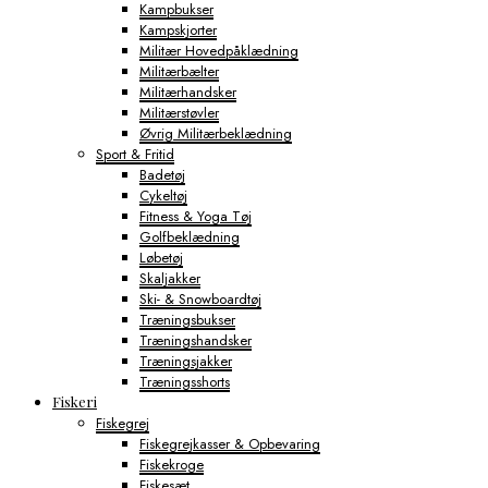
Kampbukser
Kampskjorter
Militær Hovedpåklædning
Militærbælter
Militærhandsker
Militærstøvler
Øvrig Militærbeklædning
Sport & Fritid
Badetøj
Cykeltøj
Fitness & Yoga Tøj
Golfbeklædning
Løbetøj
Skaljakker
Ski- & Snowboardtøj
Træningsbukser
Træningshandsker
Træningsjakker
Træningsshorts
Fiskeri
Fiskegrej
Fiskegrejkasser & Opbevaring
Fiskekroge
Fiskesæt