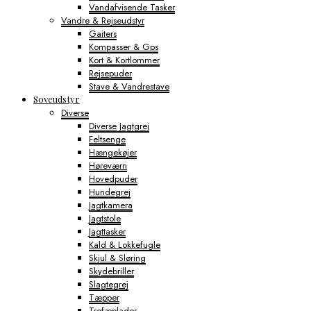
Vandafvisende Tasker
Vandre & Rejseudstyr
Gaiters
Kompasser & Gps
Kort & Kortlommer
Rejsepuder
Stave & Vandrestave
Soveudstyr
Diverse
Diverse Jagtgrej
Feltsenge
Hængekøjer
Høreværn
Hovedpuder
Hundegrej
Jagtkamera
Jagtstole
Jagttasker
Kald & Lokkefugle
Skjul & Sløring
Skydebriller
Slagtegrej
Tæpper
Trofæplader