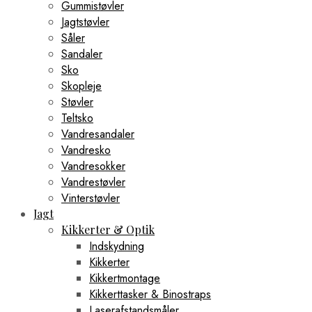
Gummistøvler
Jagtstøvler
Såler
Sandaler
Sko
Skopleje
Støvler
Teltsko
Vandresandaler
Vandresko
Vandresokker
Vandrestøvler
Vinterstøvler
Jagt
Kikkerter & Optik
Indskydning
Kikkerter
Kikkertmontage
Kikkerttasker & Binostraps
Laserafstandsmåler