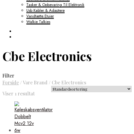
Tasker & Opbevaring Til Elektronik
Usb Kabler & Adaptere
Vandtætte Etuier
Walkie Talkies
Cbe Electronics
Filter
Forside
/
Vare Brand
/
Cbe Electronics
Viser 1 resultat