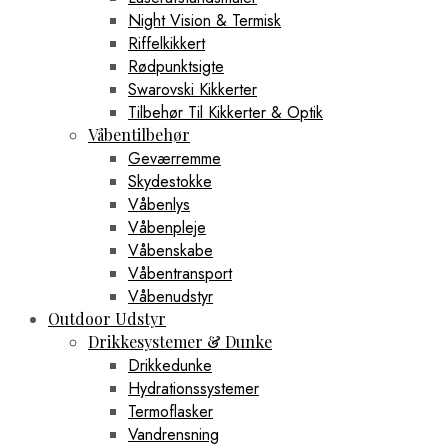
Night Vision & Termisk
Riffelkikkert
Rødpunktsigte
Swarovski Kikkerter
Tilbehør Til Kikkerter & Optik
Våbentilbehør
Geværremme
Skydestokke
Våbenlys
Våbenpleje
Våbenskabe
Våbentransport
Våbenudstyr
Outdoor Udstyr
Drikkesystemer & Dunke
Drikkedunke
Hydrationssystemer
Termoflasker
Vandrensning