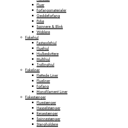
Fluer
Forfangsmaterialer
Geddeforfang
Pirke
Spinnere & Blink
Woblere
Fiskehjul
Fastspolehjul
Fluehjul
Hjulbeskyttere
Multihjul
Trollinghjul
Fiskeliner
Flettede Liner
Flueliner
Forfang
Monofilament Liner
Fiskestænger
Fluestænger
Haspelstænger
Rejsestænger
Spinnestænger
Stangholdere