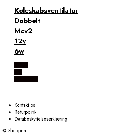
Køleskabsventilator
Dobbelt
Mcv2
12v
6w
Købes
hos
Scandihills
Kontakt os
Returpolitik
Databeskyttelseserklæring
© Shoppen