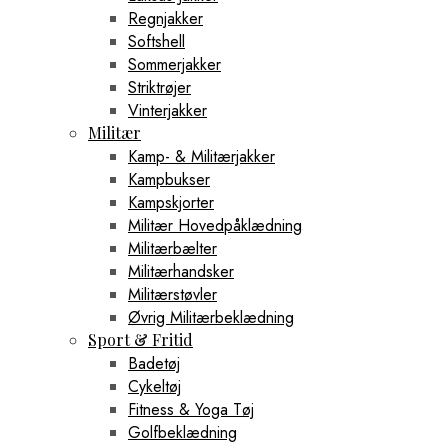
Regnjakker
Softshell
Sommerjakker
Striktrøjer
Vinterjakker
Militær
Kamp- & Militærjakker
Kampbukser
Kampskjorter
Militær Hovedpåklædning
Militærbælter
Militærhandsker
Militærstøvler
Øvrig Militærbeklædning
Sport & Fritid
Badetøj
Cykeltøj
Fitness & Yoga Tøj
Golfbeklædning