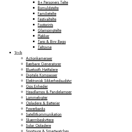
8+ Personers Telte
Bomuldstelte
Familietelte
Festivaltelte
Footprints
Glampingtelte
Pløkker
Tarp & Bivy Bags
Teltovne
Tech
Actionkameraer
Bærbare Generatorer
Bluetooth Højttalere
Digitale Kompasser
Elektronisk Sikkerhedsudstyr
Gps Enheder
Headlamps & Pandelamper
Lommelygter
Opladere & Batterier
Powerbanks
Satellitkommunikation
Skærmbeskyttere
Solar Opladere
Sportsure & Smartwatches