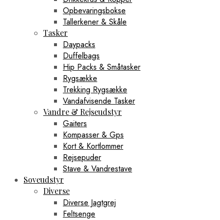
Opbevaringsbokse
Tallerkener & Skåle
Tasker
Daypacks
Duffelbags
Hip Packs & Småtasker
Rygsække
Trekking Rygsække
Vandafvisende Tasker
Vandre & Rejseudstyr
Gaiters
Kompasser & Gps
Kort & Kortlommer
Rejsepuder
Stave & Vandrestave
Soveudstyr
Diverse
Diverse Jagtgrej
Feltsenge