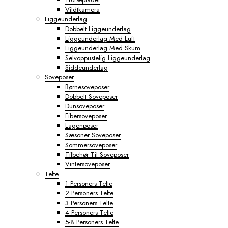
Vildtkamera
Liggeunderlag
Dobbelt Liggeunderlag
Liggeunderlag Med Luft
Liggeunderlag Med Skum
Selvoppustelig Liggeunderlag
Siddeunderlag
Soveposer
Børnesoveposer
Dobbelt Soveposer
Dunsoveposer
Fibersoveposer
Lagenposer
Sæsoner Soveposer
Sommersoveposer
Tilbehør Til Soveposer
Vintersoveposer
Telte
1 Personers Telte
2 Personers Telte
3 Personers Telte
4 Personers Telte
5-8 Personers Telte