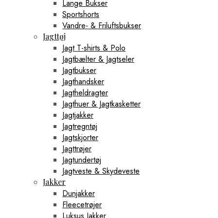
Lange Bukser
Sportshorts
Vandre- & Friluftsbukser
Jagttøj
Jagt T-shirts & Polo
Jagtbælter & Jagtseler
Jagtbukser
Jagthandsker
Jagtheldragter
Jagthuer & Jagtkasketter
Jagtjakker
Jagtregntøj
Jagtskjorter
Jagttrøjer
Jagtundertøj
Jagtveste & Skydeveste
Jakker
Dunjakker
Fleecetrøjer
Luksus Jakker