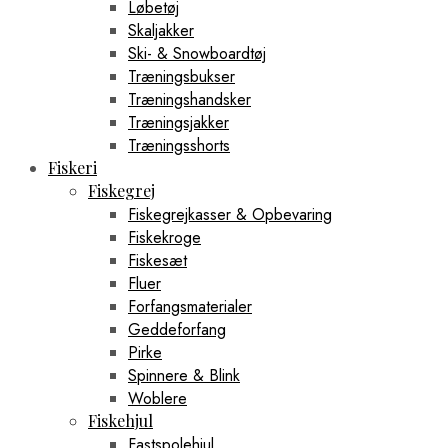
Løbetøj
Skaljakker
Ski- & Snowboardtøj
Træningsbukser
Træningshandsker
Træningsjakker
Træningsshorts
Fiskeri
Fiskegrej
Fiskegrejkasser & Opbevaring
Fiskekroge
Fiskesæt
Fluer
Forfangsmaterialer
Geddeforfang
Pirke
Spinnere & Blink
Woblere
Fiskehjul
Fastspolehjul