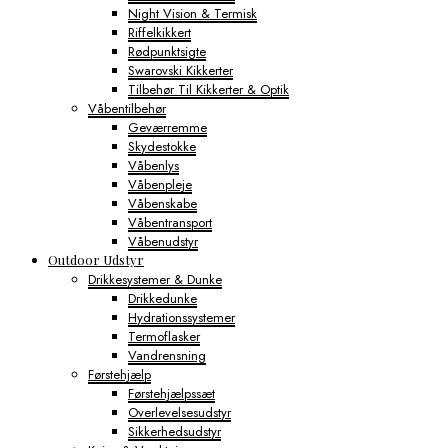
Night Vision & Termisk
Riffelkikkert
Rødpunktsigte
Swarovski Kikkerter
Tilbehør Til Kikkerter & Optik
Våbentilbehør
Geværremme
Skydestokke
Våbenlys
Våbenpleje
Våbenskabe
Våbentransport
Våbenudstyr
Outdoor Udstyr
Drikkesystemer & Dunke
Drikkedunke
Hydrationssystemer
Termoflasker
Vandrensning
Førstehjælp
Førstehjælpssæt
Overlevelsesudstyr
Sikkerhedsudstyr