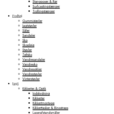
Stangposer & Rør
Surfcastingstænger
Trollingstænger
Fodtøj
Gummistøvler
Jagtstøvler
Såler
Sandaler
Sko
Skopleje
Støvler
Teltsko
Vandresandaler
Vandresko
Vandresokker
Vandrestøvler
Vinterstøvler
Jagt
Kikkerter & Optik
Indskydning
Kikkerter
Kikkertmontage
Kikkerttasker & Binostraps
Laserafstandsmåler