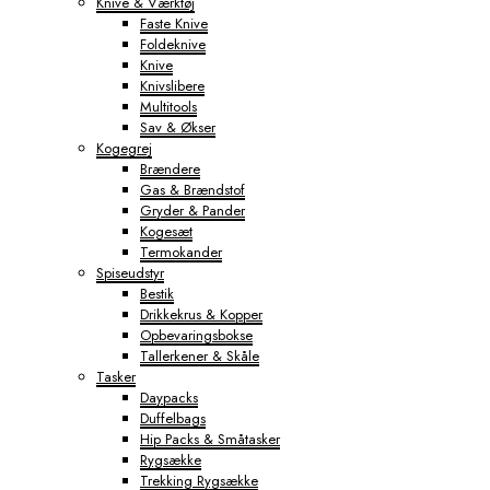
Knive & Værktøj
Faste Knive
Foldeknive
Knive
Knivslibere
Multitools
Sav & Økser
Kogegrej
Brændere
Gas & Brændstof
Gryder & Pander
Kogesæt
Termokander
Spiseudstyr
Bestik
Drikkekrus & Kopper
Opbevaringsbokse
Tallerkener & Skåle
Tasker
Daypacks
Duffelbags
Hip Packs & Småtasker
Rygsække
Trekking Rygsække