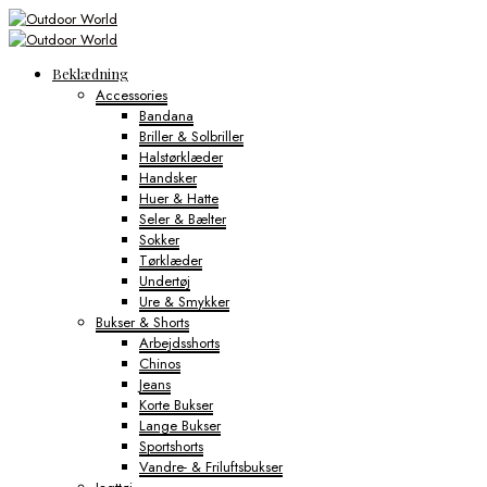
Beklædning
Accessories
Bandana
Briller & Solbriller
Halstørklæder
Handsker
Huer & Hatte
Seler & Bælter
Sokker
Tørklæder
Undertøj
Ure & Smykker
Bukser & Shorts
Arbejdsshorts
Chinos
Jeans
Korte Bukser
Lange Bukser
Sportshorts
Vandre- & Friluftsbukser