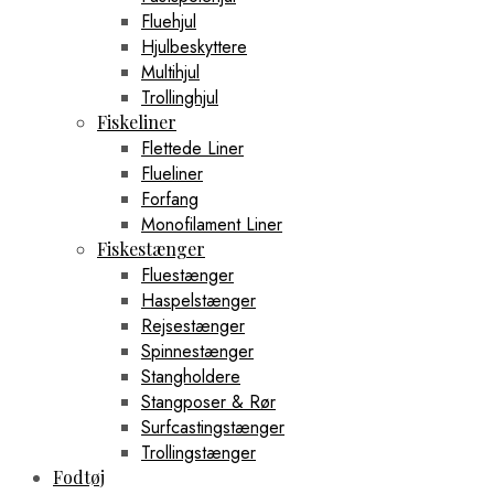
Fluehjul
Hjulbeskyttere
Multihjul
Trollinghjul
Fiskeliner
Flettede Liner
Flueliner
Forfang
Monofilament Liner
Fiskestænger
Fluestænger
Haspelstænger
Rejsestænger
Spinnestænger
Stangholdere
Stangposer & Rør
Surfcastingstænger
Trollingstænger
Fodtøj