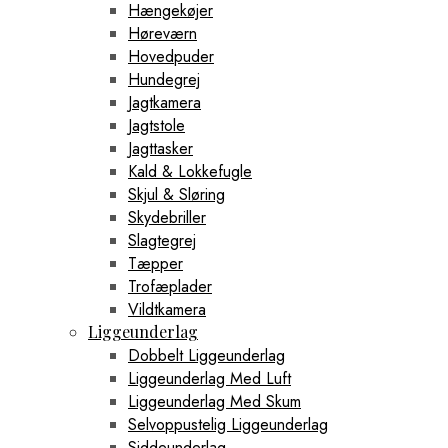
Hængekøjer
Høreværn
Hovedpuder
Hundegrej
Jagtkamera
Jagtstole
Jagttasker
Kald & Lokkefugle
Skjul & Sløring
Skydebriller
Slagtegrej
Tæpper
Trofæplader
Vildtkamera
Liggeunderlag
Dobbelt Liggeunderlag
Liggeunderlag Med Luft
Liggeunderlag Med Skum
Selvoppustelig Liggeunderlag
Siddeunderlag