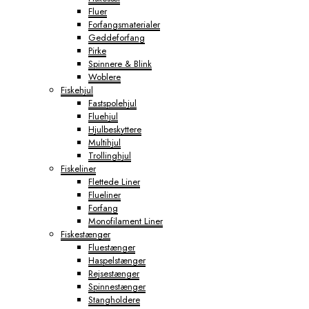
Fluer
Forfangsmaterialer
Geddeforfang
Pirke
Spinnere & Blink
Woblere
Fiskehjul
Fastspolehjul
Fluehjul
Hjulbeskyttere
Multihjul
Trollinghjul
Fiskeliner
Flettede Liner
Flueliner
Forfang
Monofilament Liner
Fiskestænger
Fluestænger
Haspelstænger
Rejsestænger
Spinnestænger
Stangholdere