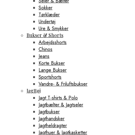
Seler & Bælter
Sokker
Tørklæder
Undertøj
Ure & Smykker
Bukser & Shorts
Arbejdsshorts
Chinos
Jeans
Korte Bukser
Lange Bukser
Sportshorts
Vandre- & Friluftsbukser
Jagttøj
Jagt T-shirts & Polo
Jagtbælter & Jagtseler
Jagtbukser
Jagthandsker
Jagtheldragter
Jagthuer & Jagtkasketter