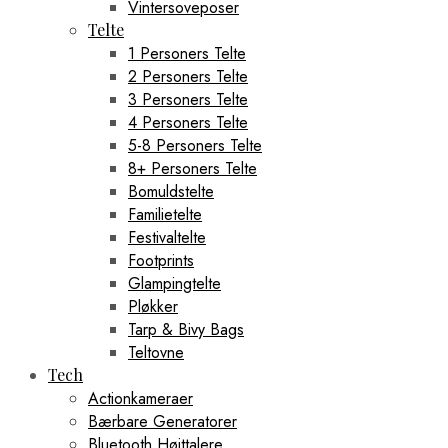
Vintersoveposer
Telte
1 Personers Telte
2 Personers Telte
3 Personers Telte
4 Personers Telte
5-8 Personers Telte
8+ Personers Telte
Bomuldstelte
Familietelte
Festivaltelte
Footprints
Glampingtelte
Pløkker
Tarp & Bivy Bags
Teltovne
Tech
Actionkameraer
Bærbare Generatorer
Bluetooth Højttalere