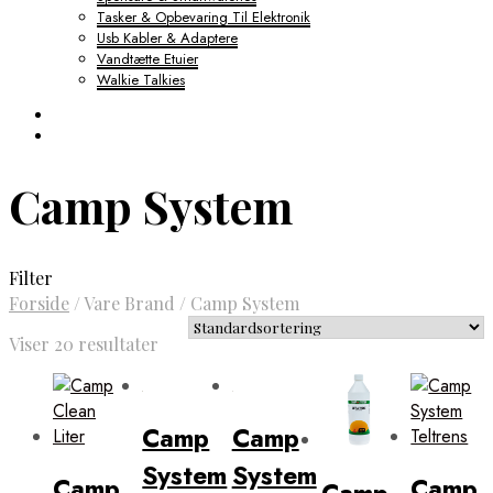
Tasker & Opbevaring Til Elektronik
Usb Kabler & Adaptere
Vandtætte Etuier
Walkie Talkies
Camp System
Filter
Forside
/
Vare Brand
/
Camp System
Viser 20 resultater
Camp
Camp
System
System
Camp
Camp
Camp