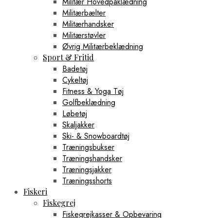
Militær Hovedpåklædning
Militærbælter
Militærhandsker
Militærstøvler
Øvrig Militærbeklædning
Sport & Fritid
Badetøj
Cykeltøj
Fitness & Yoga Tøj
Golfbeklædning
Løbetøj
Skaljakker
Ski- & Snowboardtøj
Træningsbukser
Træningshandsker
Træningsjakker
Træningsshorts
Fiskeri
Fiskegrej
Fiskegrejkasser & Opbevaring