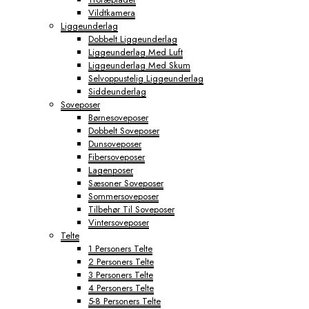
Vildtkamera
Liggeunderlag
Dobbelt Liggeunderlag
Liggeunderlag Med Luft
Liggeunderlag Med Skum
Selvoppustelig Liggeunderlag
Siddeunderlag
Soveposer
Børnesoveposer
Dobbelt Soveposer
Dunsoveposer
Fibersoveposer
Lagenposer
Sæsoner Soveposer
Sommersoveposer
Tilbehør Til Soveposer
Vintersoveposer
Telte
1 Personers Telte
2 Personers Telte
3 Personers Telte
4 Personers Telte
5-8 Personers Telte