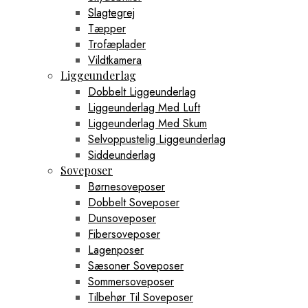
Slagtegrej
Tæpper
Trofæplader
Vildtkamera
Liggeunderlag
Dobbelt Liggeunderlag
Liggeunderlag Med Luft
Liggeunderlag Med Skum
Selvoppustelig Liggeunderlag
Siddeunderlag
Soveposer
Børnesoveposer
Dobbelt Soveposer
Dunsoveposer
Fibersoveposer
Lagenposer
Sæsoner Soveposer
Sommersoveposer
Tilbehør Til Soveposer