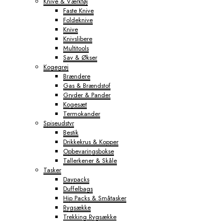
Knive & Værktøj
Faste Knive
Foldeknive
Knive
Knivslibere
Multitools
Sav & Økser
Kogegrej
Brændere
Gas & Brændstof
Gryder & Pander
Kogesæt
Termokander
Spiseudstyr
Bestik
Drikkekrus & Kopper
Opbevaringsbokse
Tallerkener & Skåle
Tasker
Daypacks
Duffelbags
Hip Packs & Småtasker
Rygsække
Trekking Rygsække