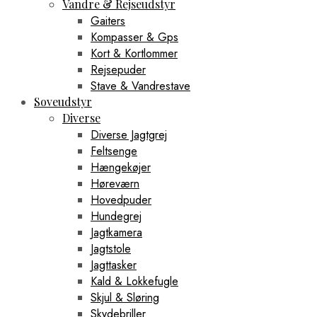
Vandre & Rejseudstyr
Gaiters
Kompasser & Gps
Kort & Kortlommer
Rejsepuder
Stave & Vandrestave
Soveudstyr
Diverse
Diverse Jagtgrej
Feltsenge
Hængekøjer
Høreværn
Hovedpuder
Hundegrej
Jagtkamera
Jagtstole
Jagttasker
Kald & Lokkefugle
Skjul & Sløring
Skydebriller