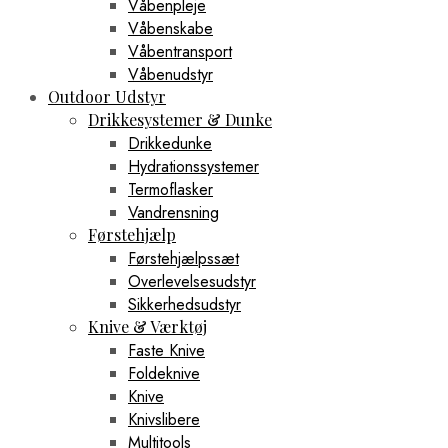
Våbenpleje
Våbenskabe
Våbentransport
Våbenudstyr
Outdoor Udstyr
Drikkesystemer & Dunke
Drikkedunke
Hydrationssystemer
Termoflasker
Vandrensning
Førstehjælp
Førstehjælpssæt
Overlevelsesudstyr
Sikkerhedsudstyr
Knive & Værktøj
Faste Knive
Foldeknive
Knive
Knivslibere
Multitools