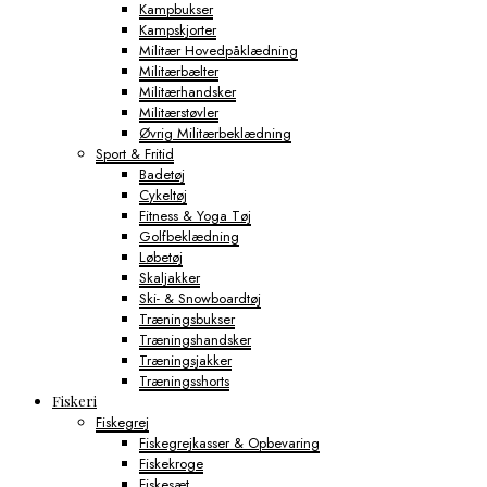
Kampbukser
Kampskjorter
Militær Hovedpåklædning
Militærbælter
Militærhandsker
Militærstøvler
Øvrig Militærbeklædning
Sport & Fritid
Badetøj
Cykeltøj
Fitness & Yoga Tøj
Golfbeklædning
Løbetøj
Skaljakker
Ski- & Snowboardtøj
Træningsbukser
Træningshandsker
Træningsjakker
Træningsshorts
Fiskeri
Fiskegrej
Fiskegrejkasser & Opbevaring
Fiskekroge
Fiskesæt