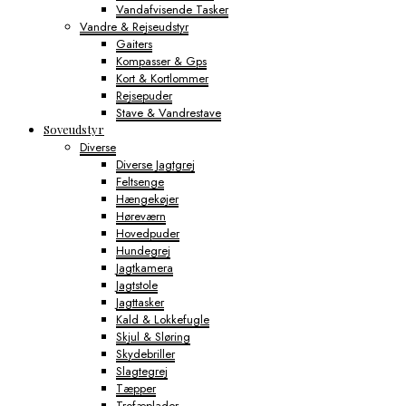
Vandafvisende Tasker
Vandre & Rejseudstyr
Gaiters
Kompasser & Gps
Kort & Kortlommer
Rejsepuder
Stave & Vandrestave
Soveudstyr
Diverse
Diverse Jagtgrej
Feltsenge
Hængekøjer
Høreværn
Hovedpuder
Hundegrej
Jagtkamera
Jagtstole
Jagttasker
Kald & Lokkefugle
Skjul & Sløring
Skydebriller
Slagtegrej
Tæpper
Trofæplader