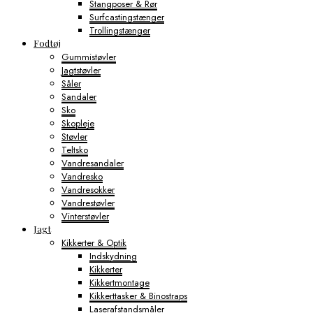
Stangposer & Rør
Surfcastingstænger
Trollingstænger
Fodtøj
Gummistøvler
Jagtstøvler
Såler
Sandaler
Sko
Skopleje
Støvler
Teltsko
Vandresandaler
Vandresko
Vandresokker
Vandrestøvler
Vinterstøvler
Jagt
Kikkerter & Optik
Indskydning
Kikkerter
Kikkertmontage
Kikkerttasker & Binostraps
Laserafstandsmåler