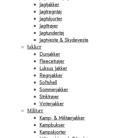
Jagtjakker
Jagtregntøj
Jagtskjorter
Jagttrøjer
Jagtundertøj
Jagtveste & Skydeveste
Jakker
Dunjakker
Fleecetrøjer
Luksus Jakker
Regnjakker
Softshell
Sommerjakker
Striktrøjer
Vinterjakker
Militær
Kamp- & Militærjakker
Kampbukser
Kampskjorter