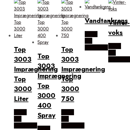
Vandtankrens
Vinter-
voks
Købes
hos
Købes
Top
Top
Scandihills
hos
Top
3003
3003
Scandihill
3003
Imprægnering
Imprægnering
Imprægnering
Top
Top
Top
3000
3000
3000
Liter
750
400
Købes
Købes
Spray
hos
hos
Scandihills
Scandihills
Købes