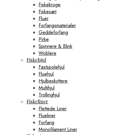
Fiskekroge
Fiskesæt
Fluer
Forfangsmaterialer
Geddeforfang
Pirke
Spinnere & Blink
Woblere
Fiskehjul
Fastspolehjul
Fluehjul
Hjulbeskyttere
Multihjul
Trollinghjul
Fiskeliner
Flettede Liner
Flueliner
Forfang
Monofilament Liner