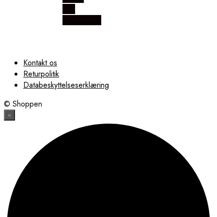
hos
Scandihills
Kontakt os
Returpolitik
Databeskyttelseserklæring
© Shoppen
×