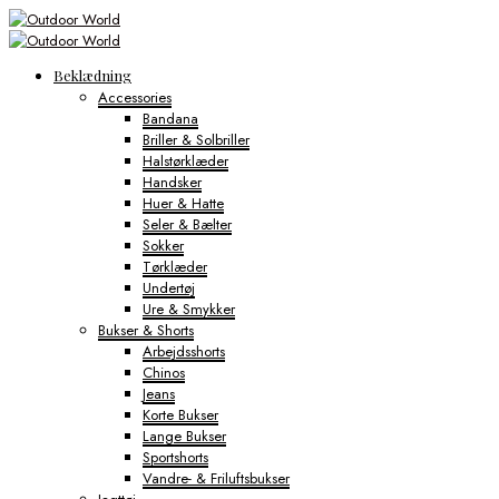
Beklædning
Accessories
Bandana
Briller & Solbriller
Halstørklæder
Handsker
Huer & Hatte
Seler & Bælter
Sokker
Tørklæder
Undertøj
Ure & Smykker
Bukser & Shorts
Arbejdsshorts
Chinos
Jeans
Korte Bukser
Lange Bukser
Sportshorts
Vandre- & Friluftsbukser