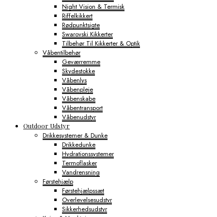
Night Vision & Termisk
Riffelkikkert
Rødpunktsigte
Swarovski Kikkerter
Tilbehør Til Kikkerter & Optik
Våbentilbehør
Geværremme
Skydestokke
Våbenlys
Våbenpleje
Våbenskabe
Våbentransport
Våbenudstyr
Outdoor Udstyr
Drikkesystemer & Dunke
Drikkedunke
Hydrationssystemer
Termoflasker
Vandrensning
Førstehjælp
Førstehjælpssæt
Overlevelsesudstyr
Sikkerhedsudstyr