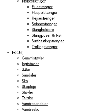
Fiskestænger
Fluestænger
Haspelstænger
Rejsestænger
Spinnestænger
Stangholdere
Stangposer & Rør
Surfcastingstænger
Trollingstænger
Fodtøj
Gummistøvler
Jagtstøvler
Såler
Sandaler
Sko
Skopleje
Støvler
Teltsko
Vandresandaler
Vandresko