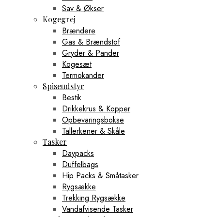
Sav & Økser
Kogegrej
Brændere
Gas & Brændstof
Gryder & Pander
Kogesæt
Termokander
Spiseudstyr
Bestik
Drikkekrus & Kopper
Opbevaringsbokse
Tallerkener & Skåle
Tasker
Daypacks
Duffelbags
Hip Packs & Småtasker
Rygsække
Trekking Rygsække
Vandafvisende Tasker