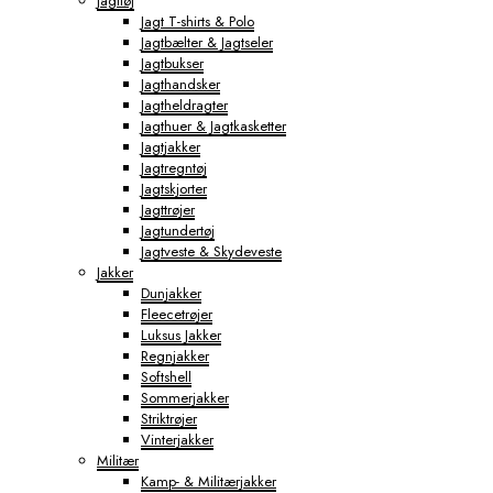
Jagttøj
Jagt T-shirts & Polo
Jagtbælter & Jagtseler
Jagtbukser
Jagthandsker
Jagtheldragter
Jagthuer & Jagtkasketter
Jagtjakker
Jagtregntøj
Jagtskjorter
Jagttrøjer
Jagtundertøj
Jagtveste & Skydeveste
Jakker
Dunjakker
Fleecetrøjer
Luksus Jakker
Regnjakker
Softshell
Sommerjakker
Striktrøjer
Vinterjakker
Militær
Kamp- & Militærjakker