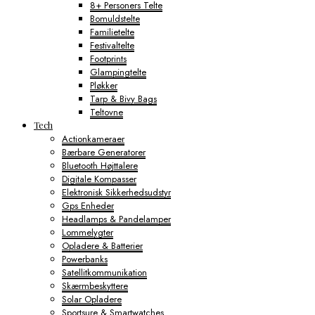
8+ Personers Telte
Bomuldstelte
Familietelte
Festivaltelte
Footprints
Glampingtelte
Pløkker
Tarp & Bivy Bags
Teltovne
Tech
Actionkameraer
Bærbare Generatorer
Bluetooth Højttalere
Digitale Kompasser
Elektronisk Sikkerhedsudstyr
Gps Enheder
Headlamps & Pandelamper
Lommelygter
Opladere & Batterier
Powerbanks
Satellitkommunikation
Skærmbeskyttere
Solar Opladere
Sportsure & Smartwatches