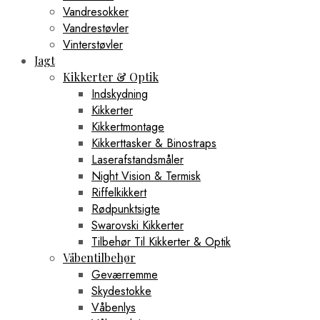
Vandresokker
Vandrestøvler
Vinterstøvler
Jagt
Kikkerter & Optik
Indskydning
Kikkerter
Kikkertmontage
Kikkerttasker & Binostraps
Laserafstandsmåler
Night Vision & Termisk
Riffelkikkert
Rødpunktsigte
Swarovski Kikkerter
Tilbehør Til Kikkerter & Optik
Våbentilbehør
Geværremme
Skydestokke
Våbenlys