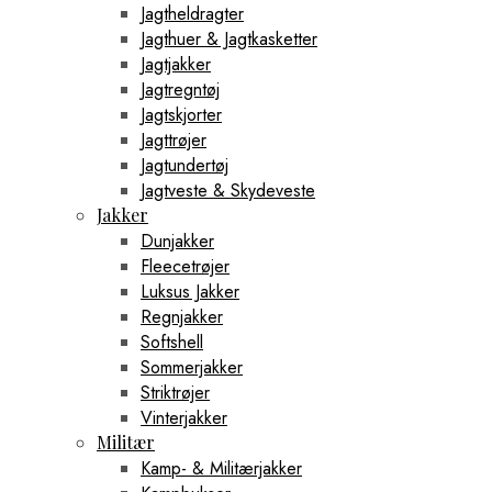
Jagtheldragter
Jagthuer & Jagtkasketter
Jagtjakker
Jagtregntøj
Jagtskjorter
Jagttrøjer
Jagtundertøj
Jagtveste & Skydeveste
Jakker
Dunjakker
Fleecetrøjer
Luksus Jakker
Regnjakker
Softshell
Sommerjakker
Striktrøjer
Vinterjakker
Militær
Kamp- & Militærjakker