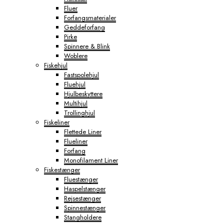
Fluer
Forfangsmaterialer
Geddeforfang
Pirke
Spinnere & Blink
Woblere
Fiskehjul
Fastspolehjul
Fluehjul
Hjulbeskyttere
Multihjul
Trollinghjul
Fiskeliner
Flettede Liner
Flueliner
Forfang
Monofilament Liner
Fiskestænger
Fluestænger
Haspelstænger
Rejsestænger
Spinnestænger
Stangholdere