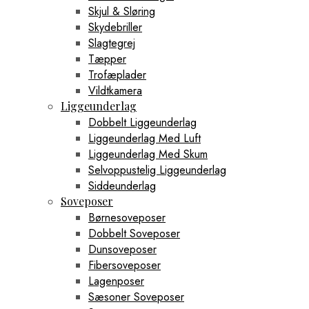
Skjul & Sløring
Skydebriller
Slagtegrej
Tæpper
Trofæplader
Vildtkamera
Liggeunderlag
Dobbelt Liggeunderlag
Liggeunderlag Med Luft
Liggeunderlag Med Skum
Selvoppustelig Liggeunderlag
Siddeunderlag
Soveposer
Børnesoveposer
Dobbelt Soveposer
Dunsoveposer
Fibersoveposer
Lagenposer
Sæsoner Soveposer