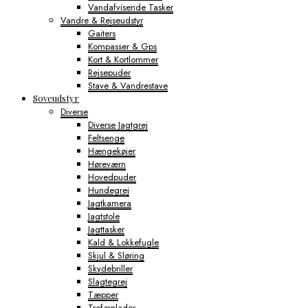
Vandafvisende Tasker
Vandre & Rejseudstyr
Gaiters
Kompasser & Gps
Kort & Kortlommer
Rejsepuder
Stave & Vandrestave
Soveudstyr
Diverse
Diverse Jagtgrej
Feltsenge
Hængekøjer
Høreværn
Hovedpuder
Hundegrej
Jagtkamera
Jagtstole
Jagttasker
Kald & Lokkefugle
Skjul & Sløring
Skydebriller
Slagtegrej
Tæpper
Trofæplader