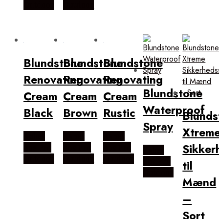
Outdoor
Outdoor
Blundstone
Blundstone
Blundstone
Renovating
Renovating
Renovating
Blundstone
Cream
Cream
Cream
Waterproof
Black
Brown
Rustic
Blunds
Spray
Xtrem
Købes
Købes
Købes
Sikker
hos Pro
hos Pro
hos Pro
Købes
Outdoor
Outdoor
Outdoor
hos Pro
til
Outdoor
Mænd
–
Sort