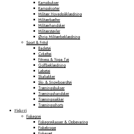
Kampbukser
Kampskjorter
Militær Hovedpåklædning
Militærbælter
Militærhandsker
Militærstøvler
Øvrig Militærbeklædning
Sport & Fritid
Badetøj
Cykeltøj
Fitness & Yoga Tøj
Golfbeklædning
Løbetøj
Skaljakker
Ski- & Snowboardtøj
Træningsbukser
Træningshandsker
Træningsjakker
Træningsshorts
Fiskeri
Fiskegrej
Fiskegrejkasser & Opbevaring
Fiskekroge
Fiskesæt