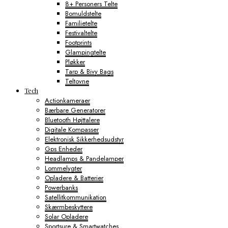
8+ Personers Telte
Bomuldstelte
Familietelte
Festivaltelte
Footprints
Glampingtelte
Pløkker
Tarp & Bivy Bags
Teltovne
Tech
Actionkameraer
Bærbare Generatorer
Bluetooth Højttalere
Digitale Kompasser
Elektronisk Sikkerhedsudstyr
Gps Enheder
Headlamps & Pandelamper
Lommelygter
Opladere & Batterier
Powerbanks
Satellitkommunikation
Skærmbeskyttere
Solar Opladere
Sportsure & Smartwatches