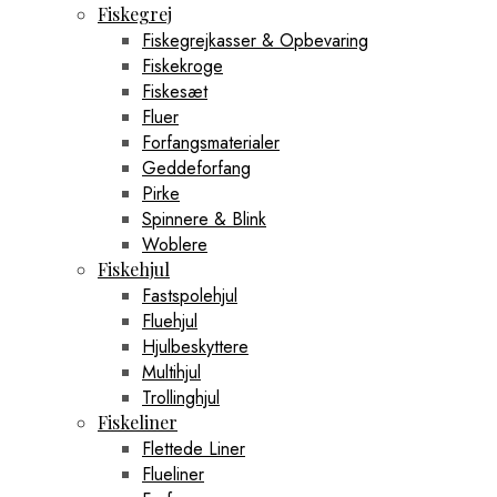
Fiskegrej
Fiskegrejkasser & Opbevaring
Fiskekroge
Fiskesæt
Fluer
Forfangsmaterialer
Geddeforfang
Pirke
Spinnere & Blink
Woblere
Fiskehjul
Fastspolehjul
Fluehjul
Hjulbeskyttere
Multihjul
Trollinghjul
Fiskeliner
Flettede Liner
Flueliner