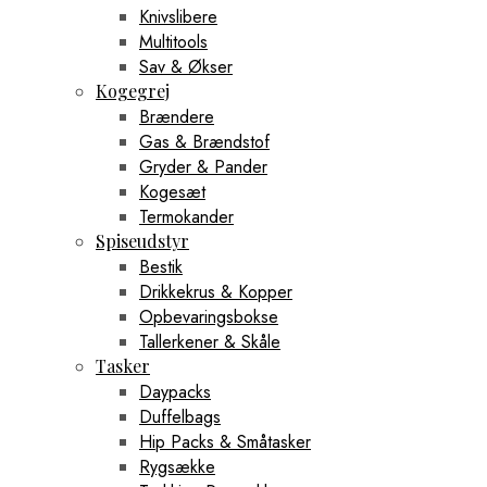
Knivslibere
Multitools
Sav & Økser
Kogegrej
Brændere
Gas & Brændstof
Gryder & Pander
Kogesæt
Termokander
Spiseudstyr
Bestik
Drikkekrus & Kopper
Opbevaringsbokse
Tallerkener & Skåle
Tasker
Daypacks
Duffelbags
Hip Packs & Småtasker
Rygsække