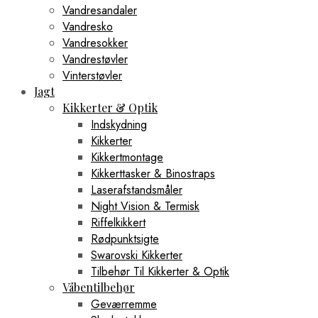
Vandresandaler
Vandresko
Vandresokker
Vandrestøvler
Vinterstøvler
Jagt
Kikkerter & Optik
Indskydning
Kikkerter
Kikkertmontage
Kikkerttasker & Binostraps
Laserafstandsmåler
Night Vision & Termisk
Riffelkikkert
Rødpunktsigte
Swarovski Kikkerter
Tilbehør Til Kikkerter & Optik
Våbentilbehør
Geværremme