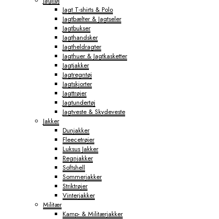
Jagttøj
Jagt T-shirts & Polo
Jagtbælter & Jagtseler
Jagtbukser
Jagthandsker
Jagtheldragter
Jagthuer & Jagtkasketter
Jagtjakker
Jagtregntøj
Jagtskjorter
Jagttrøjer
Jagtundertøj
Jagtveste & Skydeveste
Jakker
Dunjakker
Fleecetrøjer
Luksus Jakker
Regnjakker
Softshell
Sommerjakker
Striktrøjer
Vinterjakker
Militær
Kamp- & Militærjakker