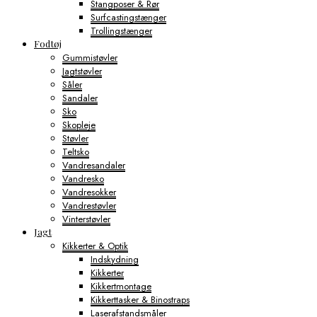
Stangposer & Rør
Surfcastingstænger
Trollingstænger
Fodtøj
Gummistøvler
Jagtstøvler
Såler
Sandaler
Sko
Skopleje
Støvler
Teltsko
Vandresandaler
Vandresko
Vandresokker
Vandrestøvler
Vinterstøvler
Jagt
Kikkerter & Optik
Indskydning
Kikkerter
Kikkertmontage
Kikkerttasker & Binostraps
Laserafstandsmåler