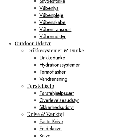
Skydestokke
Våbenlys
Våbenpleje
Våbenskabe
Våbentransport
Våbenudstyr
Outdoor Udstyr
Drikkesystemer & Dunke
Drikkedunke
Hydrationssystemer
Termoflasker
Vandrensning
Førstehjælp
Førstehjælpssæt
Overlevelsesudstyr
Sikkerhedsudstyr
Knive & Værktøj
Faste Knive
Foldeknive
Knive