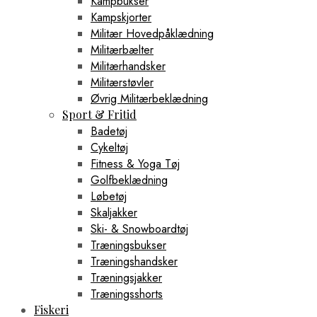
Kampbukser
Kampskjorter
Militær Hovedpåklædning
Militærbælter
Militærhandsker
Militærstøvler
Øvrig Militærbeklædning
Sport & Fritid
Badetøj
Cykeltøj
Fitness & Yoga Tøj
Golfbeklædning
Løbetøj
Skaljakker
Ski- & Snowboardtøj
Træningsbukser
Træningshandsker
Træningsjakker
Træningsshorts
Fiskeri