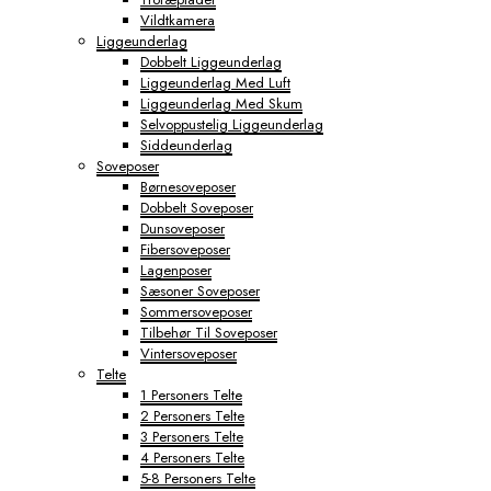
Vildtkamera
Liggeunderlag
Dobbelt Liggeunderlag
Liggeunderlag Med Luft
Liggeunderlag Med Skum
Selvoppustelig Liggeunderlag
Siddeunderlag
Soveposer
Børnesoveposer
Dobbelt Soveposer
Dunsoveposer
Fibersoveposer
Lagenposer
Sæsoner Soveposer
Sommersoveposer
Tilbehør Til Soveposer
Vintersoveposer
Telte
1 Personers Telte
2 Personers Telte
3 Personers Telte
4 Personers Telte
5-8 Personers Telte