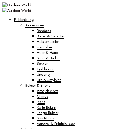
Beklædning
Accessories
Bandana
Briller & Solbriller
Halstørklæder
Handsker
Huer & Hatte
Seler & Bælter
Sokker
Tørklæder
Undertøj
Ure & Smykker
Bukser & Shorts
Arbejdsshorts
Chinos
Jeans
Korte Bukser
Lange Bukser
Sportshorts
Vandre- & Friluftsbukser