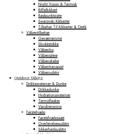
Night Vision & Termisk
Riffelkikkert
Rødpunktsigte
Swarovski Kikkerter
Tilbehør Til Kikkerter & Optik
Våbentilbehør
Geværremme
Skydestokke
Våbenlys
Våbenpleje
Våbenskabe
Våbentransport
Våbenudstyr
Outdoor Udstyr
Drikkesystemer & Dunke
Drikkedunke
Hydrationssystemer
Termoflasker
Vandrensning
Førstehjælp
Førstehjælpssæt
Overlevelsesudstyr
Sikkerhedsudstyr