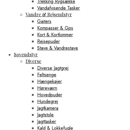
Trekking Rygsække
Vandafvisende Tasker
Vandre & Rejseudstyr
Gaiters
Kompasser & Gps
Kort & Kortlommer
Rejsepuder
Stave & Vandrestave
Soveudstyr
Diverse
Diverse Jagtgrej
Feltsenge
Hængekøjer
Høreværn
Hovedpuder
Hundegrej
Jagtkamera
Jagtstole
Jagttasker
Kald & Lokkefugle