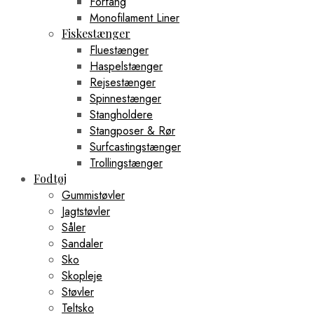
Forfang
Monofilament Liner
Fiskestænger
Fluestænger
Haspelstænger
Rejsestænger
Spinnestænger
Stangholdere
Stangposer & Rør
Surfcastingstænger
Trollingstænger
Fodtøj
Gummistøvler
Jagtstøvler
Såler
Sandaler
Sko
Skopleje
Støvler
Teltsko