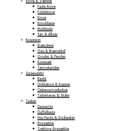
Knive & Værktøj
Faste Knive
Foldeknive
Knive
Knivslibere
Multitools
Sav & Økser
Kogegrej
Brændere
Gas & Brændstof
Gryder & Pander
Kogesæt
Termokander
Spiseudstyr
Bestik
Drikkekrus & Kopper
Opbevaringsbokse
Tallerkener & Skåle
Tasker
Daypacks
Duffelbags
Hip Packs & Småtasker
Rygsække
Trekking Rygsække