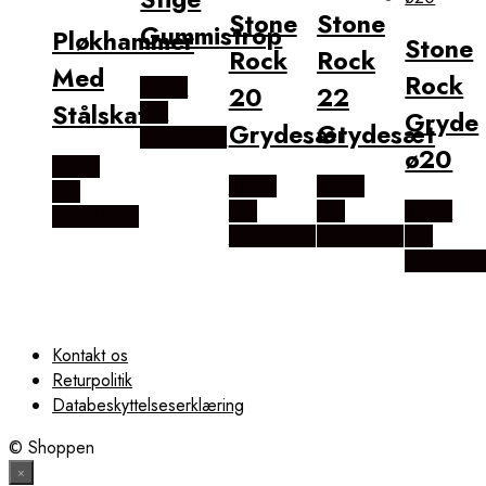
Stone
Stone
Gummistrop
Pløkhammer
Stone
Rock
Rock
Med
Rock
Købes
20
22
Stålskaft
hos
Gryde
Grydesæt
Grydesæt
Scandihills
ø20
Købes
Købes
Købes
hos
hos
hos
Købes
Scandihills
Scandihills
Scandihills
hos
Scandihill
Kontakt os
Returpolitik
Databeskyttelseserklæring
© Shoppen
×