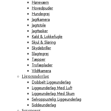
Høreværn
Hovedpuder
Hundegrej
Jagtkamera
Jagtstole
Jagttasker
Kald & Lokkefugle
Skjul & Sløring
Skydebriller
Slagtegrej
Tæpper
Trofæplader
Vildtkamera
Liggeunderlag
Dobbelt Liggeunderlag
Liggeunderlag Med Luft
Liggeunderlag Med Skum
Selvoppustelig Liggeunderlag
Siddeunderlag
Soveposer