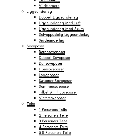
Vildtkamera
Liggeunderlag
Dobbelt Liggeunderlag
Liggeunderlag Med Luft
Liggeunderlag Med Skum
Selvoppustelig Liggeunderlag
Siddeunderlag
Soveposer
Børnesoveposer
Dobbelt Soveposer
Dunsoveposer
Fibersoveposer
Lagenposer
Sæsoner Soveposer
Sommersoveposer
Tilbehør Til Soveposer
Vintersoveposer
Telte
1 Personers Telte
2 Personers Telte
3 Personers Telte
4 Personers Telte
5-8 Personers Telte