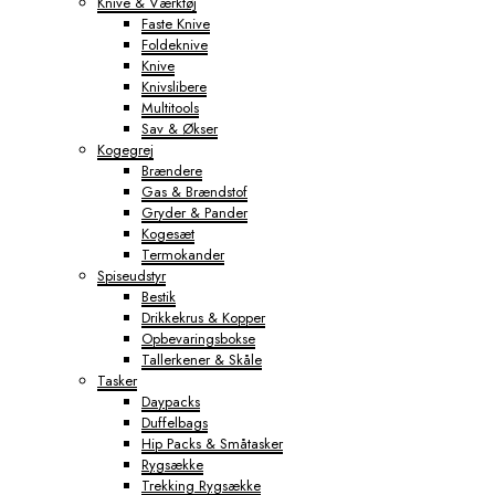
Knive & Værktøj
Faste Knive
Foldeknive
Knive
Knivslibere
Multitools
Sav & Økser
Kogegrej
Brændere
Gas & Brændstof
Gryder & Pander
Kogesæt
Termokander
Spiseudstyr
Bestik
Drikkekrus & Kopper
Opbevaringsbokse
Tallerkener & Skåle
Tasker
Daypacks
Duffelbags
Hip Packs & Småtasker
Rygsække
Trekking Rygsække