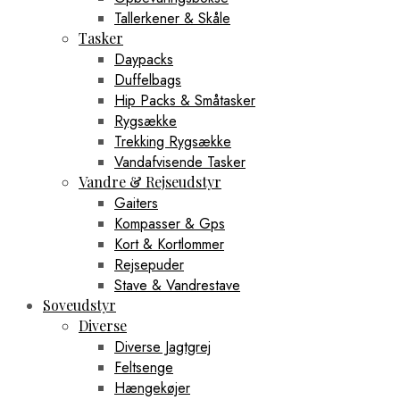
Tallerkener & Skåle
Tasker
Daypacks
Duffelbags
Hip Packs & Småtasker
Rygsække
Trekking Rygsække
Vandafvisende Tasker
Vandre & Rejseudstyr
Gaiters
Kompasser & Gps
Kort & Kortlommer
Rejsepuder
Stave & Vandrestave
Soveudstyr
Diverse
Diverse Jagtgrej
Feltsenge
Hængekøjer