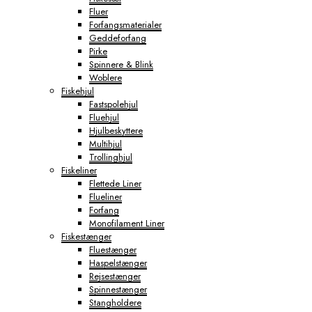
Fluer
Forfangsmaterialer
Geddeforfang
Pirke
Spinnere & Blink
Woblere
Fiskehjul
Fastspolehjul
Fluehjul
Hjulbeskyttere
Multihjul
Trollinghjul
Fiskeliner
Flettede Liner
Flueliner
Forfang
Monofilament Liner
Fiskestænger
Fluestænger
Haspelstænger
Rejsestænger
Spinnestænger
Stangholdere