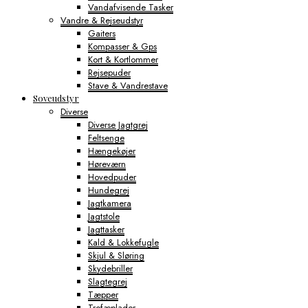
Vandafvisende Tasker
Vandre & Rejseudstyr
Gaiters
Kompasser & Gps
Kort & Kortlommer
Rejsepuder
Stave & Vandrestave
Soveudstyr
Diverse
Diverse Jagtgrej
Feltsenge
Hængekøjer
Høreværn
Hovedpuder
Hundegrej
Jagtkamera
Jagtstole
Jagttasker
Kald & Lokkefugle
Skjul & Sløring
Skydebriller
Slagtegrej
Tæpper
Trofæplader