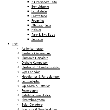
8+ Personers Telte
Bomuldstelte
Familietelte
Festivaltelte
Footprints
Glampingtelte
Pløkker
Tarp & Bivy Bags
Teltovne
Tech
Actionkameraer
Bærbare Generatorer
Bluetooth Højttalere
Digitale Kompasser
Elektronisk Sikkerhedsudstyr
Gps Enheder
Headlamps & Pandelamper
Lommelygter
Opladere & Batterier
Powerbanks
Satellitkommunikation
Skærmbeskyttere
Solar Opladere
Sportsure & Smartwatches