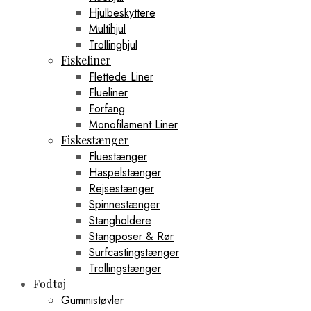
Hjulbeskyttere
Multihjul
Trollinghjul
Fiskeliner
Flettede Liner
Flueliner
Forfang
Monofilament Liner
Fiskestænger
Fluestænger
Haspelstænger
Rejsestænger
Spinnestænger
Stangholdere
Stangposer & Rør
Surfcastingstænger
Trollingstænger
Fodtøj
Gummistøvler