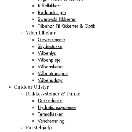
Riffelkikkert
Rødpunktsigte
Swarovski Kikkerter
Tilbehør Til Kikkerter & Optik
Våbentilbehør
Geværremme
Skydestokke
Våbenlys
Våbenpleje
Våbenskabe
Våbentransport
Våbenudstyr
Outdoor Udstyr
Drikkesystemer & Dunke
Drikkedunke
Hydrationssystemer
Termoflasker
Vandrensning
Førstehjælp