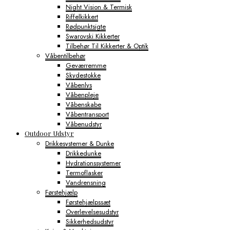
Night Vision & Termisk
Riffelkikkert
Rødpunktsigte
Swarovski Kikkerter
Tilbehør Til Kikkerter & Optik
Våbentilbehør
Geværremme
Skydestokke
Våbenlys
Våbenpleje
Våbenskabe
Våbentransport
Våbenudstyr
Outdoor Udstyr
Drikkesystemer & Dunke
Drikkedunke
Hydrationssystemer
Termoflasker
Vandrensning
Førstehjælp
Førstehjælpssæt
Overlevelsesudstyr
Sikkerhedsudstyr