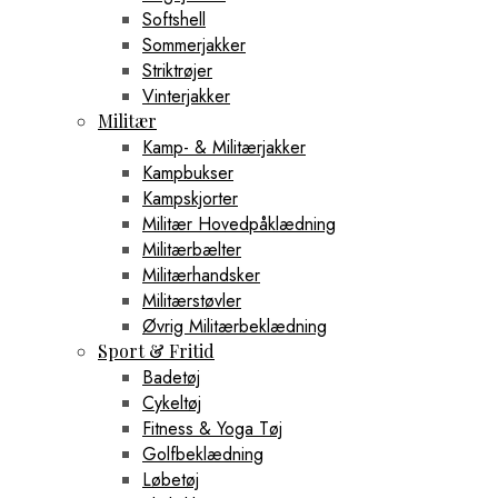
Softshell
Sommerjakker
Striktrøjer
Vinterjakker
Militær
Kamp- & Militærjakker
Kampbukser
Kampskjorter
Militær Hovedpåklædning
Militærbælter
Militærhandsker
Militærstøvler
Øvrig Militærbeklædning
Sport & Fritid
Badetøj
Cykeltøj
Fitness & Yoga Tøj
Golfbeklædning
Løbetøj