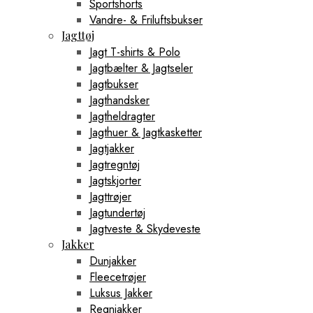
Sportshorts
Vandre- & Friluftsbukser
Jagttøj
Jagt T-shirts & Polo
Jagtbælter & Jagtseler
Jagtbukser
Jagthandsker
Jagtheldragter
Jagthuer & Jagtkasketter
Jagtjakker
Jagtregntøj
Jagtskjorter
Jagttrøjer
Jagtundertøj
Jagtveste & Skydeveste
Jakker
Dunjakker
Fleecetrøjer
Luksus Jakker
Regnjakker