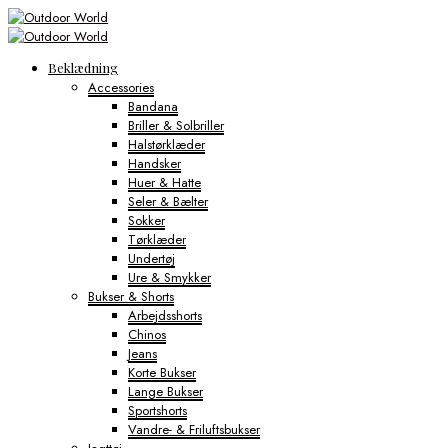
Beklædning
Accessories
Bandana
Briller & Solbriller
Halstørklæder
Handsker
Huer & Hatte
Seler & Bælter
Sokker
Tørklæder
Undertøj
Ure & Smykker
Bukser & Shorts
Arbejdsshorts
Chinos
Jeans
Korte Bukser
Lange Bukser
Sportshorts
Vandre- & Friluftsbukser