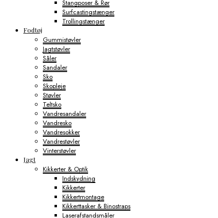
Stangposer & Rør
Surfcastingstænger
Trollingstænger
Fodtøj
Gummistøvler
Jagtstøvler
Såler
Sandaler
Sko
Skopleje
Støvler
Teltsko
Vandresandaler
Vandresko
Vandresokker
Vandrestøvler
Vinterstøvler
Jagt
Kikkerter & Optik
Indskydning
Kikkerter
Kikkertmontage
Kikkerttasker & Binostraps
Laserafstandsmåler