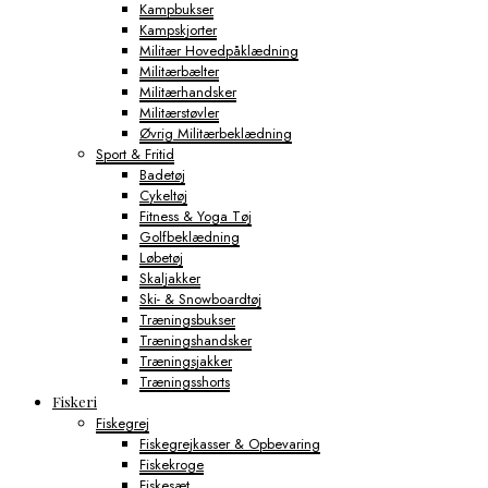
Kampbukser
Kampskjorter
Militær Hovedpåklædning
Militærbælter
Militærhandsker
Militærstøvler
Øvrig Militærbeklædning
Sport & Fritid
Badetøj
Cykeltøj
Fitness & Yoga Tøj
Golfbeklædning
Løbetøj
Skaljakker
Ski- & Snowboardtøj
Træningsbukser
Træningshandsker
Træningsjakker
Træningsshorts
Fiskeri
Fiskegrej
Fiskegrejkasser & Opbevaring
Fiskekroge
Fiskesæt