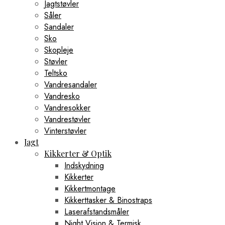
Jagtstøvler
Såler
Sandaler
Sko
Skopleje
Støvler
Teltsko
Vandresandaler
Vandresko
Vandresokker
Vandrestøvler
Vinterstøvler
Jagt
Kikkerter & Optik
Indskydning
Kikkerter
Kikkertmontage
Kikkerttasker & Binostraps
Laserafstandsmåler
Night Vision & Termisk