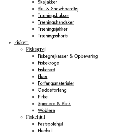
Skaljakker
Ski- & Snowboardtøj
Træningsbukser
Træningshandsker
Træningsjakker
Træningsshorts
Fiskeri
Fiskegrej
Fiskegrejkasser & Opbevaring
Fiskekroge
Fiskesæt
Fluer
Forfangsmaterialer
Geddeforfang
Pirke
Spinnere & Blink
Woblere
Fiskehjul
Fastspolehjul
Fluehjul