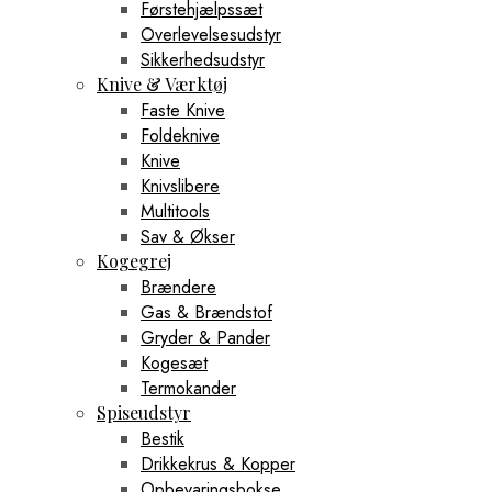
Førstehjælpssæt
Overlevelsesudstyr
Sikkerhedsudstyr
Knive & Værktøj
Faste Knive
Foldeknive
Knive
Knivslibere
Multitools
Sav & Økser
Kogegrej
Brændere
Gas & Brændstof
Gryder & Pander
Kogesæt
Termokander
Spiseudstyr
Bestik
Drikkekrus & Kopper
Opbevaringsbokse