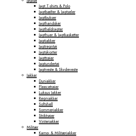
Jagttøj
Jagt T-shirts & Polo
Jagtbælter & Jagtseler
Jagtbukser
Jagthandsker
Jagtheldragter
Jagthuer & Jagtkasketter
Jagtjakker
Jagtregntøj
Jagtskjorter
Jagttrøjer
Jagtundertøj
Jagtveste & Skydeveste
Jakker
Dunjakker
Fleecetrøjer
Luksus Jakker
Regnjakker
Softshell
Sommerjakker
Striktrøjer
Vinterjakker
Militær
Kamp- & Militærjakker