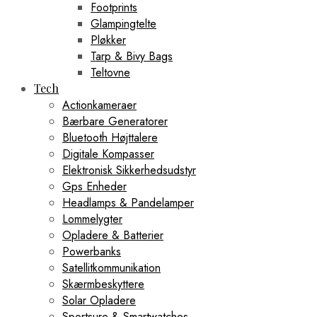
Footprints
Glampingtelte
Pløkker
Tarp & Bivy Bags
Teltovne
Tech
Actionkameraer
Bærbare Generatorer
Bluetooth Højttalere
Digitale Kompasser
Elektronisk Sikkerhedsudstyr
Gps Enheder
Headlamps & Pandelamper
Lommelygter
Opladere & Batterier
Powerbanks
Satellitkommunikation
Skærmbeskyttere
Solar Opladere
Sportsure & Smartwatches