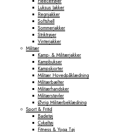
Fleecetrøjer
Luksus Jakker
Regnjakker
Softshell
Sommerjakker
Striktrøjer
Vinterjakker
Militær
Kamp- & Militærjakker
Kampbukser
Kampskjorter
Militær Hovedpåklædning
Militærbælter
Militærhandsker
Militærstøvler
Øvrig Militærbeklædning
Sport & Fritid
Badetøj
Cykeltøj
Fitness & Yoga Tøj