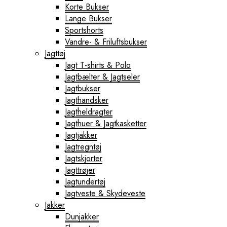
Korte Bukser
Lange Bukser
Sportshorts
Vandre- & Friluftsbukser
Jagttøj
Jagt T-shirts & Polo
Jagtbælter & Jagtseler
Jagtbukser
Jagthandsker
Jagtheldragter
Jagthuer & Jagtkasketter
Jagtjakker
Jagtregntøj
Jagtskjorter
Jagttrøjer
Jagtundertøj
Jagtveste & Skydeveste
Jakker
Dunjakker