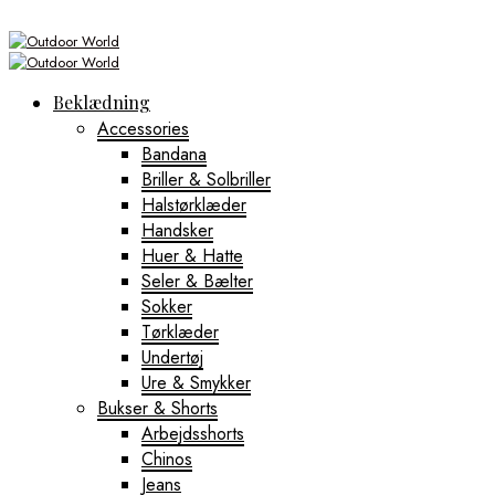
Beklædning
Accessories
Bandana
Briller & Solbriller
Halstørklæder
Handsker
Huer & Hatte
Seler & Bælter
Sokker
Tørklæder
Undertøj
Ure & Smykker
Bukser & Shorts
Arbejdsshorts
Chinos
Jeans