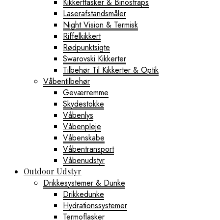
Kikkerttasker & Binostraps
Laserafstandsmåler
Night Vision & Termisk
Riffelkikkert
Rødpunktsigte
Swarovski Kikkerter
Tilbehør Til Kikkerter & Optik
Våbentilbehør
Geværremme
Skydestokke
Våbenlys
Våbenpleje
Våbenskabe
Våbentransport
Våbenudstyr
Outdoor Udstyr
Drikkesystemer & Dunke
Drikkedunke
Hydrationssystemer
Termoflasker