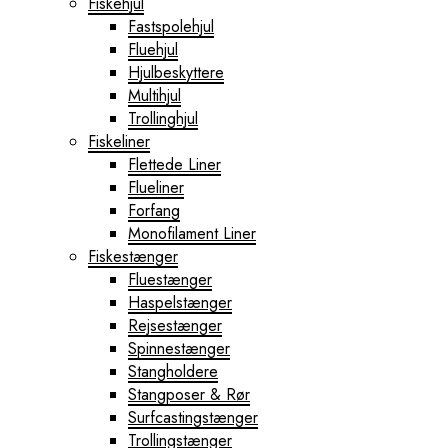
Fiskehjul
Fastspolehjul
Fluehjul
Hjulbeskyttere
Multihjul
Trollinghjul
Fiskeliner
Flettede Liner
Flueliner
Forfang
Monofilament Liner
Fiskestænger
Fluestænger
Haspelstænger
Rejsestænger
Spinnestænger
Stangholdere
Stangposer & Rør
Surfcastingstænger
Trollingstænger