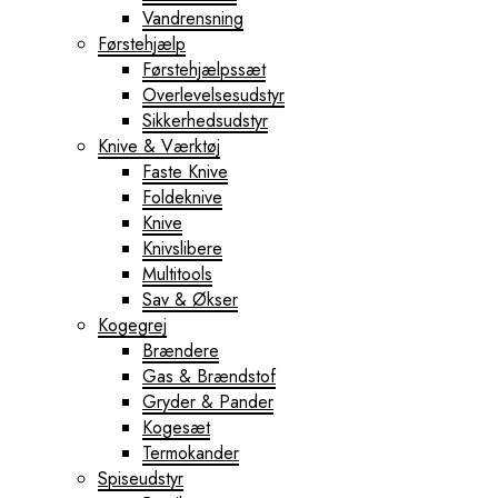
Vandrensning
Førstehjælp
Førstehjælpssæt
Overlevelsesudstyr
Sikkerhedsudstyr
Knive & Værktøj
Faste Knive
Foldeknive
Knive
Knivslibere
Multitools
Sav & Økser
Kogegrej
Brændere
Gas & Brændstof
Gryder & Pander
Kogesæt
Termokander
Spiseudstyr