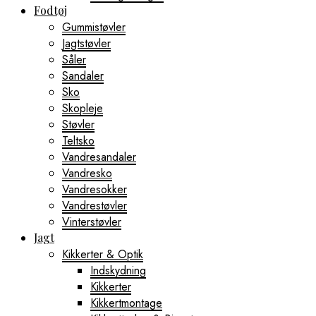
Fodtøj
Gummistøvler
Jagtstøvler
Såler
Sandaler
Sko
Skopleje
Støvler
Teltsko
Vandresandaler
Vandresko
Vandresokker
Vandrestøvler
Vinterstøvler
Jagt
Kikkerter & Optik
Indskydning
Kikkerter
Kikkertmontage