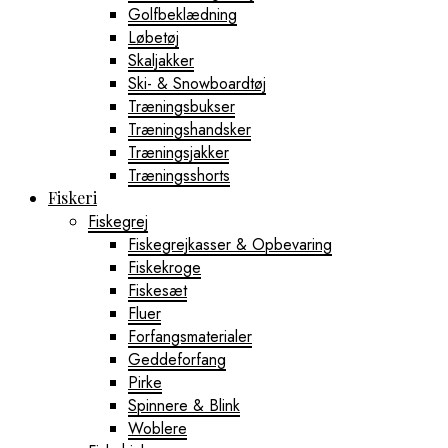
Golfbeklædning
Løbetøj
Skaljakker
Ski- & Snowboardtøj
Træningsbukser
Træningshandsker
Træningsjakker
Træningsshorts
Fiskeri
Fiskegrej
Fiskegrejkasser & Opbevaring
Fiskekroge
Fiskesæt
Fluer
Forfangsmaterialer
Geddeforfang
Pirke
Spinnere & Blink
Woblere