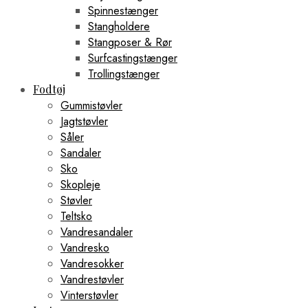
Spinnestænger
Stangholdere
Stangposer & Rør
Surfcastingstænger
Trollingstænger
Fodtøj
Gummistøvler
Jagtstøvler
Såler
Sandaler
Sko
Skopleje
Støvler
Teltsko
Vandresandaler
Vandresko
Vandresokker
Vandrestøvler
Vinterstøvler