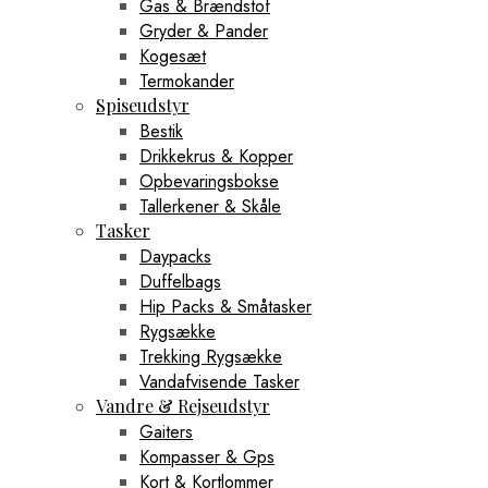
Gas & Brændstof
Gryder & Pander
Kogesæt
Termokander
Spiseudstyr
Bestik
Drikkekrus & Kopper
Opbevaringsbokse
Tallerkener & Skåle
Tasker
Daypacks
Duffelbags
Hip Packs & Småtasker
Rygsække
Trekking Rygsække
Vandafvisende Tasker
Vandre & Rejseudstyr
Gaiters
Kompasser & Gps
Kort & Kortlommer