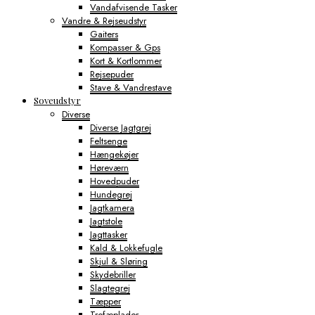
Vandafvisende Tasker
Vandre & Rejseudstyr
Gaiters
Kompasser & Gps
Kort & Kortlommer
Rejsepuder
Stave & Vandrestave
Soveudstyr
Diverse
Diverse Jagtgrej
Feltsenge
Hængekøjer
Høreværn
Hovedpuder
Hundegrej
Jagtkamera
Jagtstole
Jagttasker
Kald & Lokkefugle
Skjul & Sløring
Skydebriller
Slagtegrej
Tæpper
Trofæplader