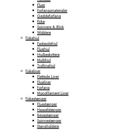
Fluer
Forfangsmaterialer
Geddeforfang
Pirke
Spinnere & Blink
Woblere
Fiskehjul
Fastspolehjul
Fluehjul
Hjulbeskyttere
Multihjul
Trollinghjul
Fiskeliner
Flettede Liner
Flueliner
Forfang
Monofilament Liner
Fiskestænger
Fluestænger
Haspelstænger
Rejsestænger
Spinnestænger
Stangholdere