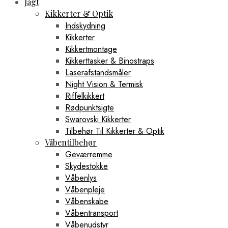
Jagt
Kikkerter & Optik
Indskydning
Kikkerter
Kikkertmontage
Kikkerttasker & Binostraps
Laserafstandsmåler
Night Vision & Termisk
Riffelkikkert
Rødpunktsigte
Swarovski Kikkerter
Tilbehør Til Kikkerter & Optik
Våbentilbehør
Geværremme
Skydestokke
Våbenlys
Våbenpleje
Våbenskabe
Våbentransport
Våbenudstyr