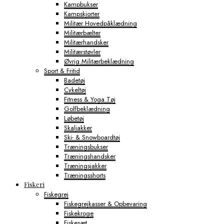
Kampbukser
Kampskjorter
Militær Hovedpåklædning
Militærbælter
Militærhandsker
Militærstøvler
Øvrig Militærbeklædning
Sport & Fritid
Badetøj
Cykeltøj
Fitness & Yoga Tøj
Golfbeklædning
Løbetøj
Skaljakker
Ski- & Snowboardtøj
Træningsbukser
Træningshandsker
Træningsjakker
Træningsshorts
Fiskeri
Fiskegrej
Fiskegrejkasser & Opbevaring
Fiskekroge
Fiskesæt