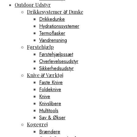
Outdoor Udstyr
Drikkesystemer & Dunke
Drikkedunke
Hydrationssystemer
Termoflasker
Vandrensning
Førstehjælp
Førstehjælpssæt
Overlevelsesudstyr
Sikkerhedsudstyr
Knive & Værktøj
Faste Knive
Foldeknive
Knive
Knivslibere
Multitools
Sav & Økser
Kogegrej
Brændere