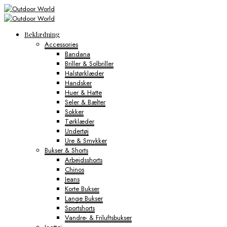
Beklædning
Accessories
Bandana
Briller & Solbriller
Halstørklæder
Handsker
Huer & Hatte
Seler & Bælter
Sokker
Tørklæder
Undertøj
Ure & Smykker
Bukser & Shorts
Arbejdsshorts
Chinos
Jeans
Korte Bukser
Lange Bukser
Sportshorts
Vandre- & Friluftsbukser