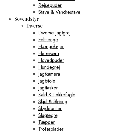
Rejsepuder
Stave & Vandrestave
Soveudstyr
Diverse
Diverse Jagtgrej
Feltsenge
Hængekøjer
Høreværn
Hovedpuder
Hundegrej
Jagtkamera
Jagtstole
Jagttasker
Kald & Lokkefugle
Skjul & Sløring
Skydebriller
Slagtegrej
Tæpper
Trofæplader