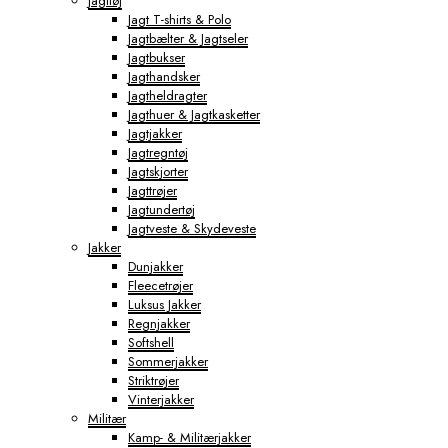
Jagttøj
Jagt T-shirts & Polo
Jagtbælter & Jagtseler
Jagtbukser
Jagthandsker
Jagtheldragter
Jagthuer & Jagtkasketter
Jagtjakker
Jagtregntøj
Jagtskjorter
Jagttrøjer
Jagtundertøj
Jagtveste & Skydeveste
Jakker
Dunjakker
Fleecetrøjer
Luksus Jakker
Regnjakker
Softshell
Sommerjakker
Striktrøjer
Vinterjakker
Militær
Kamp- & Militærjakker