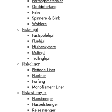
Forfangsmaterialer
Geddeforfang
Pirke
Spinnere & Blink
Woblere
Fiskehjul
Fastspolehjul
Fluehjul
Hjulbeskyttere
Multihjul
Trollinghjul
Fiskeliner
Flettede Liner
Flueliner
Forfang
Monofilament Liner
Fiskestænger
Fluestænger
Haspelstænger
Rejsestænger