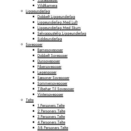
Vildtkamera
Liggeunderlag
Dobbelt Liggeunderlag
Liggeunderlag Med Luft
Liggeunderlag Med Skum
Selvoppustelig Liggeunderlag
Siddeunderlag
Soveposer
Børnesoveposer
Dobbelt Soveposer
Dunsoveposer
Fibersoveposer
Lagenposer
Sæsoner Soveposer
Sommersoveposer
Tilbehør Til Soveposer
Vintersoveposer
Telte
1 Personers Telte
2 Personers Telte
3 Personers Telte
4 Personers Telte
5-8 Personers Telte