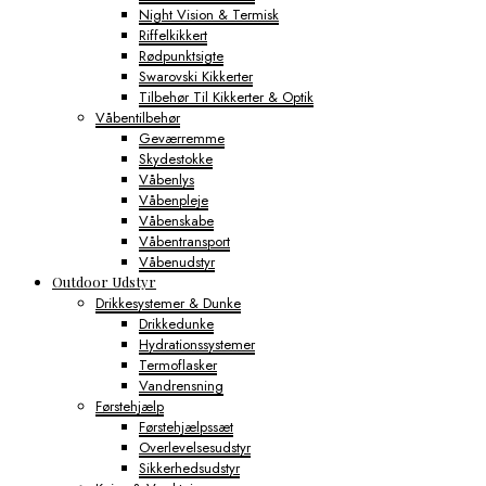
Night Vision & Termisk
Riffelkikkert
Rødpunktsigte
Swarovski Kikkerter
Tilbehør Til Kikkerter & Optik
Våbentilbehør
Geværremme
Skydestokke
Våbenlys
Våbenpleje
Våbenskabe
Våbentransport
Våbenudstyr
Outdoor Udstyr
Drikkesystemer & Dunke
Drikkedunke
Hydrationssystemer
Termoflasker
Vandrensning
Førstehjælp
Førstehjælpssæt
Overlevelsesudstyr
Sikkerhedsudstyr