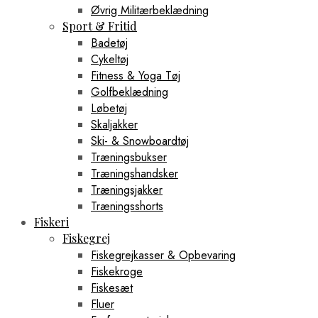
Øvrig Militærbeklædning
Sport & Fritid
Badetøj
Cykeltøj
Fitness & Yoga Tøj
Golfbeklædning
Løbetøj
Skaljakker
Ski- & Snowboardtøj
Træningsbukser
Træningshandsker
Træningsjakker
Træningsshorts
Fiskeri
Fiskegrej
Fiskegrejkasser & Opbevaring
Fiskekroge
Fiskesæt
Fluer