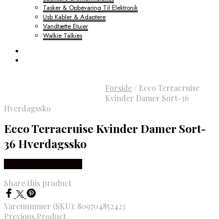
Tasker & Opbevaring Til Elektronik
Usb Kabler & Adaptere
Vandtætte Etuier
Walkie Talkies
Forside
/
Ecco Terracruise
Kvinder Damer Sort-36
Hverdagssko
Ecco Terracruise Kvinder Damer Sort-
36 Hverdagssko
Købes hos Outdoornu
Share this product
Varenummer (SKU):
809704852423
Previous Product