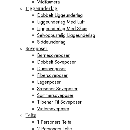
Vildtkamera
Liggeunderlag
Dobbelt Liggeunderlag
Liggeunderlag Med Luft
Liggeunderlag Med Skum
Selvoppustelig Liggeunderlag
Siddeunderlag
Soveposer
Børnesoveposer
Dobbelt Soveposer
Dunsoveposer
Fibersoveposer
Lagenposer
Sæsoner Soveposer
Sommersoveposer
Tilbehør Til Soveposer
Vintersoveposer
Telte
1 Personers Telte
2 Personers Telte