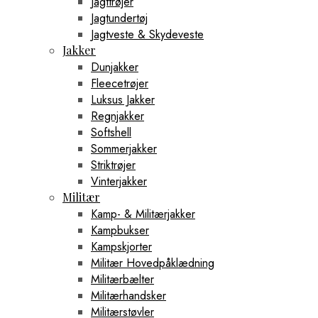
Jagttrøjer
Jagtundertøj
Jagtveste & Skydeveste
Jakker
Dunjakker
Fleecetrøjer
Luksus Jakker
Regnjakker
Softshell
Sommerjakker
Striktrøjer
Vinterjakker
Militær
Kamp- & Militærjakker
Kampbukser
Kampskjorter
Militær Hovedpåklædning
Militærbælter
Militærhandsker
Militærstøvler