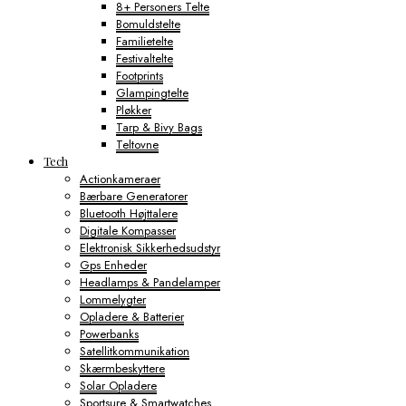
8+ Personers Telte
Bomuldstelte
Familietelte
Festivaltelte
Footprints
Glampingtelte
Pløkker
Tarp & Bivy Bags
Teltovne
Tech
Actionkameraer
Bærbare Generatorer
Bluetooth Højttalere
Digitale Kompasser
Elektronisk Sikkerhedsudstyr
Gps Enheder
Headlamps & Pandelamper
Lommelygter
Opladere & Batterier
Powerbanks
Satellitkommunikation
Skærmbeskyttere
Solar Opladere
Sportsure & Smartwatches