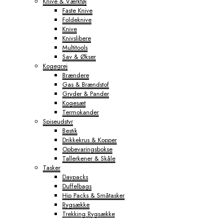
Knive & Værktøj
Faste Knive
Foldeknive
Knive
Knivslibere
Multitools
Sav & Økser
Kogegrej
Brændere
Gas & Brændstof
Gryder & Pander
Kogesæt
Termokander
Spiseudstyr
Bestik
Drikkekrus & Kopper
Opbevaringsbokse
Tallerkener & Skåle
Tasker
Daypacks
Duffelbags
Hip Packs & Småtasker
Rygsække
Trekking Rygsække