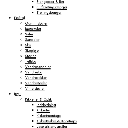
Stangposer & Rør
Surfcastingstænger
Trollingstænger
Fodtøj
Gummistøvler
Jagtstøvler
Såler
Sandaler
Sko
Skopleje
Støvler
Teltsko
Vandresandaler
Vandresko
Vandresokker
Vandrestøvler
Vinterstøvler
Jagt
Kikkerter & Optik
Indskydning
Kikkerter
Kikkertmontage
Kikkerttasker & Binostraps
Laserafstandsmåler