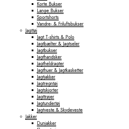
Korte Bukser
Lange Bukser
Sportshorts
Vandre- & Friluftsbukser
Jagttøj
Jagt T-shirts & Polo
Jagtbælter & Jagtseler
Jagtbukser
Jagthandsker
Jagtheldragter
Jagthuer & Jagtkasketter
Jagtjakker
Jagtregntøj
Jagtskjorter
Jagttrøjer
Jagtundertøj
Jagtveste & Skydeveste
Jakker
Dunjakker