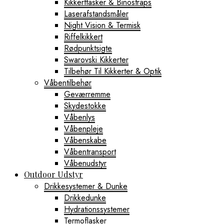
Kikkerttasker & Binostraps
Laserafstandsmåler
Night Vision & Termisk
Riffelkikkert
Rødpunktsigte
Swarovski Kikkerter
Tilbehør Til Kikkerter & Optik
Våbentilbehør
Geværremme
Skydestokke
Våbenlys
Våbenpleje
Våbenskabe
Våbentransport
Våbenudstyr
Outdoor Udstyr
Drikkesystemer & Dunke
Drikkedunke
Hydrationssystemer
Termoflasker