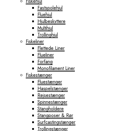
Fiskehjul
Fastspolehjul
Fluehjul
Hjulbeskyttere
Multihjul
Trollinghjul
Fiskeliner
Flettede Liner
Flueliner
Forfang
Monofilament Liner
Fiskestænger
Fluestænger
Haspelstænger
Rejsestænger
Spinnestænger
Stangholdere
Stangposer & Rør
Surfcastingstænger
Trollingstænger