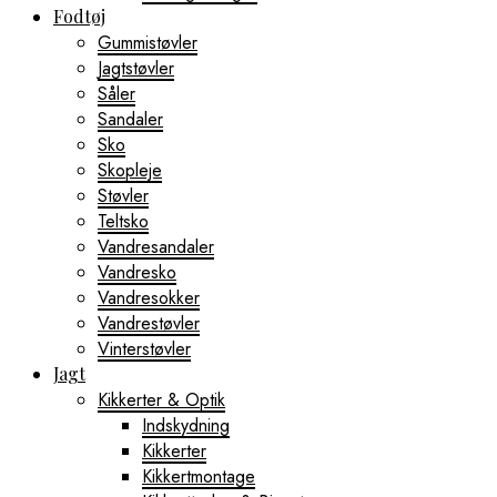
Fodtøj
Gummistøvler
Jagtstøvler
Såler
Sandaler
Sko
Skopleje
Støvler
Teltsko
Vandresandaler
Vandresko
Vandresokker
Vandrestøvler
Vinterstøvler
Jagt
Kikkerter & Optik
Indskydning
Kikkerter
Kikkertmontage