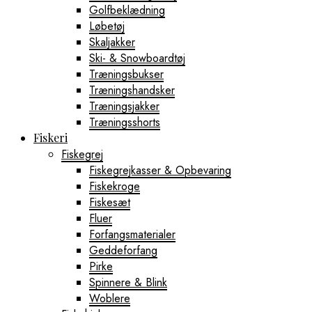
Golfbeklædning
Løbetøj
Skaljakker
Ski- & Snowboardtøj
Træningsbukser
Træningshandsker
Træningsjakker
Træningsshorts
Fiskeri
Fiskegrej
Fiskegrejkasser & Opbevaring
Fiskekroge
Fiskesæt
Fluer
Forfangsmaterialer
Geddeforfang
Pirke
Spinnere & Blink
Woblere