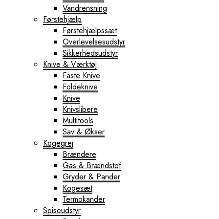
Vandrensning
Førstehjælp
Førstehjælpssæt
Overlevelsesudstyr
Sikkerhedsudstyr
Knive & Værktøj
Faste Knive
Foldeknive
Knive
Knivslibere
Multitools
Sav & Økser
Kogegrej
Brændere
Gas & Brændstof
Gryder & Pander
Kogesæt
Termokander
Spiseudstyr