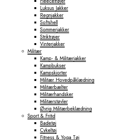
Fleecetrøjer
Luksus Jakker
Regnjakker
Softshell
Sommerjakker
Striktrøjer
Vinterjakker
Militær
Kamp- & Militærjakker
Kampbukser
Kampskjorter
Militær Hovedpåklædning
Militærbælter
Militærhandsker
Militærstøvler
Øvrig Militærbeklædning
Sport & Fritid
Badetøj
Cykeltøj
Fitness & Yoga Tøj