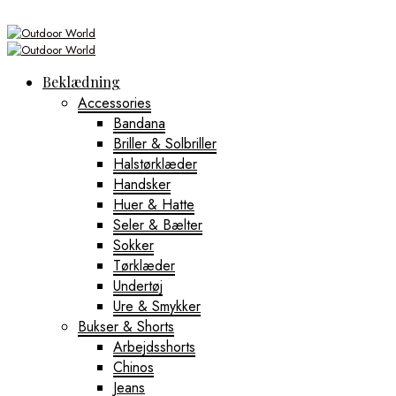
Beklædning
Accessories
Bandana
Briller & Solbriller
Halstørklæder
Handsker
Huer & Hatte
Seler & Bælter
Sokker
Tørklæder
Undertøj
Ure & Smykker
Bukser & Shorts
Arbejdsshorts
Chinos
Jeans