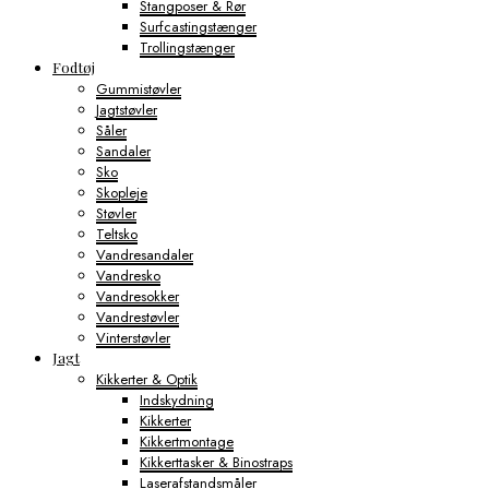
Stangposer & Rør
Surfcastingstænger
Trollingstænger
Fodtøj
Gummistøvler
Jagtstøvler
Såler
Sandaler
Sko
Skopleje
Støvler
Teltsko
Vandresandaler
Vandresko
Vandresokker
Vandrestøvler
Vinterstøvler
Jagt
Kikkerter & Optik
Indskydning
Kikkerter
Kikkertmontage
Kikkerttasker & Binostraps
Laserafstandsmåler