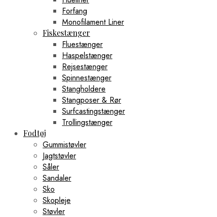
Forfang
Monofilament Liner
Fiskestænger
Fluestænger
Haspelstænger
Rejsestænger
Spinnestænger
Stangholdere
Stangposer & Rør
Surfcastingstænger
Trollingstænger
Fodtøj
Gummistøvler
Jagtstøvler
Såler
Sandaler
Sko
Skopleje
Støvler