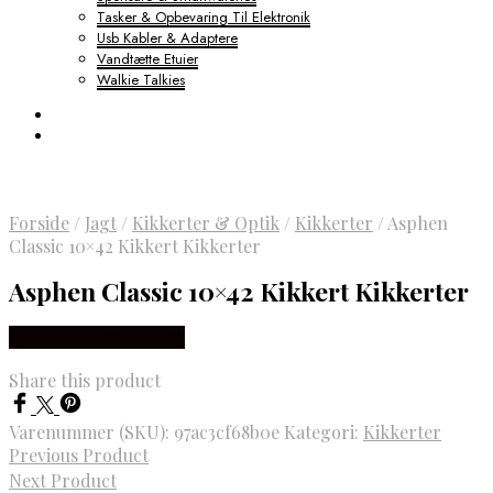
Tasker & Opbevaring Til Elektronik
Usb Kabler & Adaptere
Vandtætte Etuier
Walkie Talkies
Forside
/
Jagt
/
Kikkerter & Optik
/
Kikkerter
/
Asphen
Classic 10×42 Kikkert Kikkerter
Asphen Classic 10×42 Kikkert Kikkerter
Købes hos Outdoornu
Share this product
Varenummer (SKU):
97ac3cf68b0e
Kategori:
Kikkerter
Previous Product
Next Product