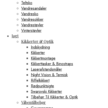
Teltsko
Vandresandaler
Vandresko
Vandresokker
Vandrestøvler
Vinterstøvler
Jagt
Kikkerter & Optik
Indskydning
Kikkerter
Kikkertmontage
Kikkerttasker & Binostraps
Laserafstandsmåler
Night Vision & Termisk
Riffelkikkert
Rødpunktsigte
Swarovski Kikkerter
Tilbehør Til Kikkerter & Optik
Våbentilbehør