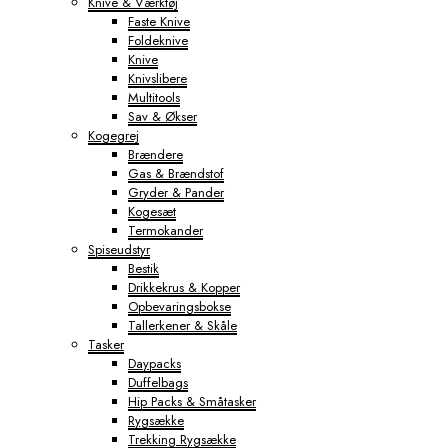
Knive & Værktøj
Faste Knive
Foldeknive
Knive
Knivslibere
Multitools
Sav & Økser
Kogegrej
Brændere
Gas & Brændstof
Gryder & Pander
Kogesæt
Termokander
Spiseudstyr
Bestik
Drikkekrus & Kopper
Opbevaringsbokse
Tallerkener & Skåle
Tasker
Daypacks
Duffelbags
Hip Packs & Småtasker
Rygsække
Trekking Rygsække