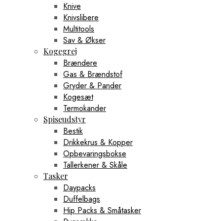
Knive
Knivslibere
Multitools
Sav & Økser
Kogegrej
Brændere
Gas & Brændstof
Gryder & Pander
Kogesæt
Termokander
Spiseudstyr
Bestik
Drikkekrus & Kopper
Opbevaringsbokse
Tallerkener & Skåle
Tasker
Daypacks
Duffelbags
Hip Packs & Småtasker