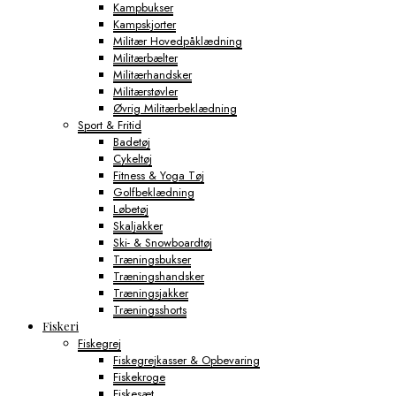
Kampbukser
Kampskjorter
Militær Hovedpåklædning
Militærbælter
Militærhandsker
Militærstøvler
Øvrig Militærbeklædning
Sport & Fritid
Badetøj
Cykeltøj
Fitness & Yoga Tøj
Golfbeklædning
Løbetøj
Skaljakker
Ski- & Snowboardtøj
Træningsbukser
Træningshandsker
Træningsjakker
Træningsshorts
Fiskeri
Fiskegrej
Fiskegrejkasser & Opbevaring
Fiskekroge
Fiskesæt