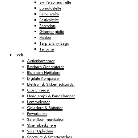
8+ Personers Telte
Bomuldstelte
Familietelte
Festivaltelte
Footprints
Glampingtelte
Pløkker
Tarp & Bivy Bags
Teltovne
Tech
Actionkameraer
Bærbare Generatorer
Bluetooth Højttalere
Digitale Kompasser
Elektronisk Sikkerhedsudstyr
Gps Enheder
Headlamps & Pandelamper
Lommelygter
Opladere & Batterier
Powerbanks
Satellitkommunikation
Skærmbeskyttere
Solar Opladere
Sportsure & Smartwatches