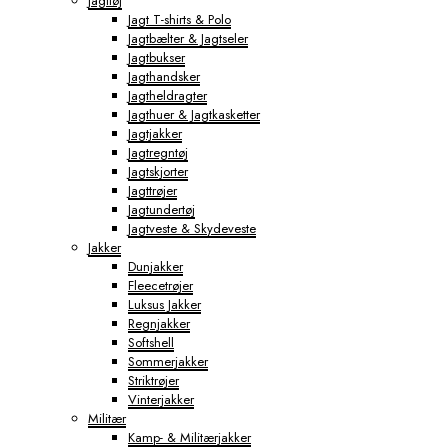
Jagttøj
Jagt T-shirts & Polo
Jagtbælter & Jagtseler
Jagtbukser
Jagthandsker
Jagtheldragter
Jagthuer & Jagtkasketter
Jagtjakker
Jagtregntøj
Jagtskjorter
Jagttrøjer
Jagtundertøj
Jagtveste & Skydeveste
Jakker
Dunjakker
Fleecetrøjer
Luksus Jakker
Regnjakker
Softshell
Sommerjakker
Striktrøjer
Vinterjakker
Militær
Kamp- & Militærjakker