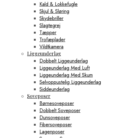
Kald & Lokkefugle
Skjul & Sløring
Skydebriller
Slagtegrej
Tæpper
Trofæplader
Vildtkamera
Liggeunderlag
Dobbelt Liggeunderlag
Liggeunderlag Med Luft
Liggeunderlag Med Skum
Selvoppustelig Liggeunderlag
Siddeunderlag
Soveposer
Børnesoveposer
Dobbelt Soveposer
Dunsoveposer
Fibersoveposer
Lagenposer