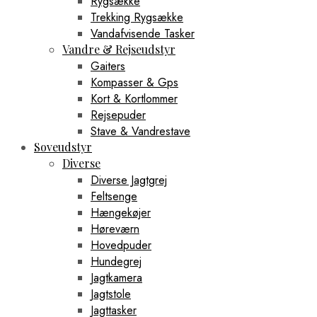
Rygsække
Trekking Rygsække
Vandafvisende Tasker
Vandre & Rejseudstyr
Gaiters
Kompasser & Gps
Kort & Kortlommer
Rejsepuder
Stave & Vandrestave
Soveudstyr
Diverse
Diverse Jagtgrej
Feltsenge
Hængekøjer
Høreværn
Hovedpuder
Hundegrej
Jagtkamera
Jagtstole
Jagttasker