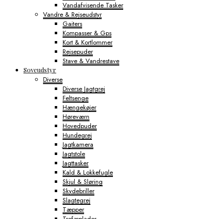
Vandafvisende Tasker
Vandre & Rejseudstyr
Gaiters
Kompasser & Gps
Kort & Kortlommer
Rejsepuder
Stave & Vandrestave
Soveudstyr
Diverse
Diverse Jagtgrej
Feltsenge
Hængekøjer
Høreværn
Hovedpuder
Hundegrej
Jagtkamera
Jagtstole
Jagttasker
Kald & Lokkefugle
Skjul & Sløring
Skydebriller
Slagtegrej
Tæpper
Trofæplader