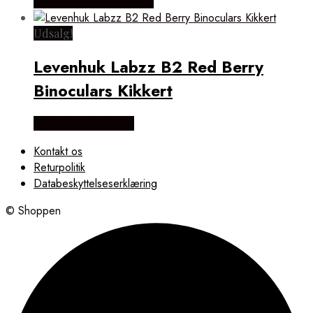
Købes hos Pro Outdoor
Udsalg!
Levenhuk Labzz B2 Red Berry
Binoculars Kikkert
Købes hos Outmore
Kontakt os
Returpolitik
Databeskyttelseserklæring
© Shoppen