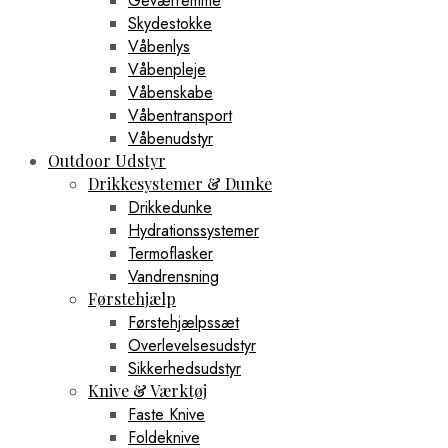
Geværremme
Skydestokke
Våbenlys
Våbenpleje
Våbenskabe
Våbentransport
Våbenudstyr
Outdoor Udstyr
Drikkesystemer & Dunke
Drikkedunke
Hydrationssystemer
Termoflasker
Vandrensning
Førstehjælp
Førstehjælpssæt
Overlevelsesudstyr
Sikkerhedsudstyr
Knive & Værktøj
Faste Knive
Foldeknive