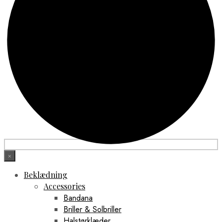
×
Beklædning
Accessories
Bandana
Briller & Solbriller
Halstørklæder