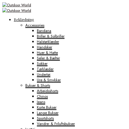
Beklædning
Accessories
Bandana
Briller & Solbriller
Halstørklæder
Handsker
Huer & Hatte
Seler & Bælter
Sokker
Tørklæder
Undertøj
Ure & Smykker
Bukser & Shorts
Arbejdsshorts
Chinos
Jeans
Korte Bukser
Lange Bukser
Sportshorts
Vandre- & Friluftsbukser