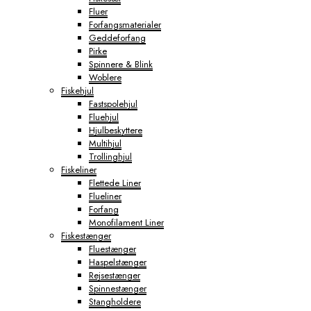
Fluer
Forfangsmaterialer
Geddeforfang
Pirke
Spinnere & Blink
Woblere
Fiskehjul
Fastspolehjul
Fluehjul
Hjulbeskyttere
Multihjul
Trollinghjul
Fiskeliner
Flettede Liner
Flueliner
Forfang
Monofilament Liner
Fiskestænger
Fluestænger
Haspelstænger
Rejsestænger
Spinnestænger
Stangholdere