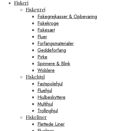
Fiskeri
Fiskegrej
Fiskegrejkasser & Opbevaring
Fiskekroge
Fiskesæt
Fluer
Forfangsmaterialer
Geddeforfang
Pirke
Spinnere & Blink
Woblere
Fiskehjul
Fastspolehjul
Fluehjul
Hjulbeskyttere
Multihjul
Trollinghjul
Fiskeliner
Flettede Liner
Flueliner