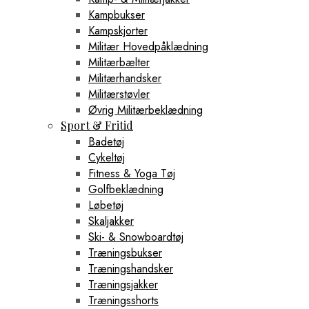
Kampbukser
Kampskjorter
Militær Hovedpåklædning
Militærbælter
Militærhandsker
Militærstøvler
Øvrig Militærbeklædning
Sport & Fritid
Badetøj
Cykeltøj
Fitness & Yoga Tøj
Golfbeklædning
Løbetøj
Skaljakker
Ski- & Snowboardtøj
Træningsbukser
Træningshandsker
Træningsjakker
Træningsshorts