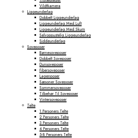
Vildtkamera
Liggeunderlag
Dobbelt Liggeunderlag
Liggeunderlag Med Luft
Liggeunderlag Med Skum
Selvoppustelig Liggeunderlag
Siddeunderlag
Soveposer
Børnesoveposer
Dobbelt Soveposer
Dunsoveposer
Fibersoveposer
Lagenposer
Sæsoner Soveposer
Sommersoveposer
Tilbehør Til Soveposer
Vintersoveposer
Telte
1 Personers Telte
2 Personers Telte
3 Personers Telte
4 Personers Telte
5-8 Personers Telte