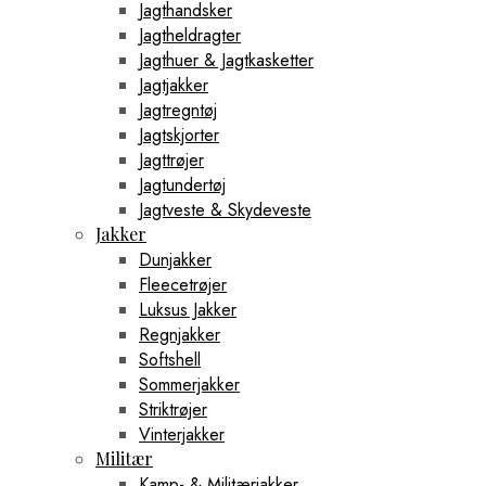
Jagthandsker
Jagtheldragter
Jagthuer & Jagtkasketter
Jagtjakker
Jagtregntøj
Jagtskjorter
Jagttrøjer
Jagtundertøj
Jagtveste & Skydeveste
Jakker
Dunjakker
Fleecetrøjer
Luksus Jakker
Regnjakker
Softshell
Sommerjakker
Striktrøjer
Vinterjakker
Militær
Kamp- & Militærjakker