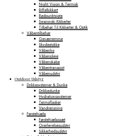
Night Vision & Termisk
Riffelkikkert
Rødpunktsigte
Swarovski Kikkerter
Tilbehør Til Kikkerter & Optik
Våbentilbehør
Geværremme
Skydestokke
Våbenlys
Våbenpleje
Våbenskabe
Våbentransport
Våbenudstyr
Outdoor Udstyr
Drikkesystemer & Dunke
Drikkedunke
Hydrationssystemer
Termoflasker
Vandrensning
Førstehjælp
Førstehjælpssæt
Overlevelsesudstyr
Sikkerhedsudstyr